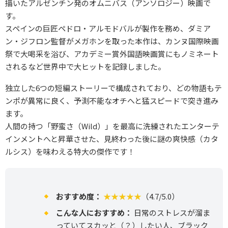
描いたアルゼンチン発のオムニバス（アンソロジー）映画で
す。
スペインの巨匠ペドロ・アルモドバルが製作を務め、ダミア
ン・ジフロン監督がメガホンを取った本作は、カンヌ国際映画
祭で大喝采を浴び、アカデミー賞外国語映画賞にもノミネート
されるなど世界中で大ヒットを記録しました。
独立した6つの短編ストーリーで構成されており、どの物語もテ
ンポが異常に良く、予測不能なオチへと猛スピードで突き進み
ます。
人間の持つ「野蛮さ（Wild）」を最高に洗練されたエンターテ
インメントへと昇華させた、見終わった後に謎の爽快感（カタ
ルシス）を味わえる特大の傑作です！
おすすめ度：
★★★★★
（4.7/5.0）
こんな人におすすめ：
日常のストレスが溜ま
っていてスカッと（？）したい人、ブラック