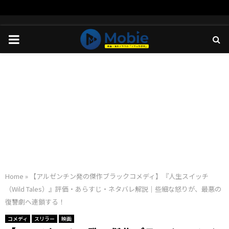
PRIMARY
MENU
Home
»
【アルゼンチン発の傑作ブラックコメディ】『人生スイッチ
（Wild Tales）』評価・あらすじ・ネタバレ解説｜些細な怒りが、最悪の
復讐劇へ連鎖する！
コメディ
スリラー
映画