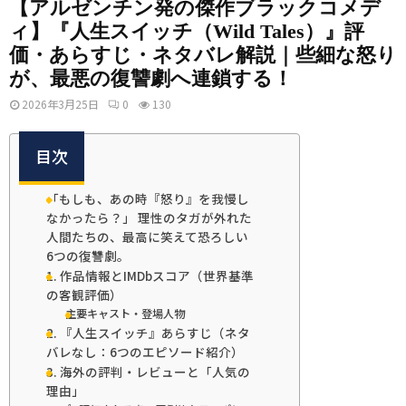
【アルゼンチン発の傑作ブラックコメデ
ィ】『人生スイッチ（Wild Tales）』評
価・あらすじ・ネタバレ解説｜些細な怒り
が、最悪の復讐劇へ連鎖する！
2026年3月25日
0
130
目次
「もしも、あの時『怒り』を我慢し
なかったら？」 理性のタガが外れた
人間たちの、最高に笑えて恐ろしい
6つの復讐劇。
1. 作品情報とIMDbスコア（世界基準
の客観評価）
主要キャスト・登場人物
2. 『人生スイッチ』あらすじ（ネタ
バレなし：6つのエピソード紹介）
3. 海外の評判・レビューと「人気の
理由」