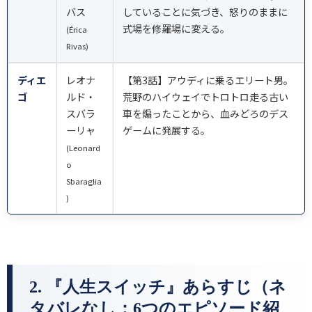
バス
していることに気づき、怒りのままに
式場を修羅場に変える。
(Érica
Rivas)
ディエ
レオナ
【第3話】アウディに乗るエリート男。
ゴ
ルド・
荒野のハイウェイでトロトロ走る古い
スバラ
車を煽ったことから、血みどろのデス
ーリャ
ゲームに発展する。
(Leonard
o
Sbaraglia
)
2. 『人生スイッチ』あらすじ（ネ
タバレなし：6つのエピソード紹