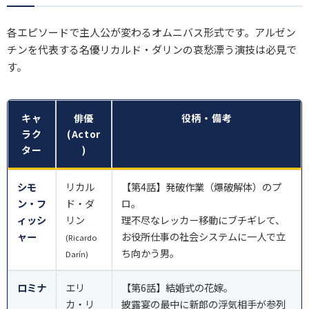
各エピソードで主人公が変わるオムニバス形式です。アルゼン
チンを代表する名優リカルド・ダリンの哀愁漂う演技は必見で
す。
キャ
俳優
役柄・備考
ラク
(Actor
ター
)
シモ
リカル
【第4話】発破作業（爆破解体）のプ
ン・フ
ド・ダ
ロ。
ィッシ
リン
理不尽なレッカー移動にブチギレて、
ャー
お役所仕事の社会システムに一人で立
(Ricardo
ち向かう男。
Darín)
ロミナ
エリ
【第6話】結婚式の花嫁。
カ・リ
披露宴の最中に新郎の浮気相手が参列