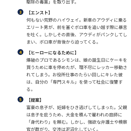
駆除の毒薬」を取り出す。
【エンスト】
何もない荒野のハイウェイ。新車のアウディに乗る
エリート男が、前を塞ぐボロ車を追い越す際に暴言
を吐く。しかしその直後、アウディがパンクしてし
まい、ボロ車が背後から迫ってくる。
【ヒーローになるために】
爆破のプロであるシモンは、娘の誕生日にケーキを
買うために車を停めたが、理不尽にレッカー移動さ
れてしまう。お役所仕事のたらい回しにキレた彼
は、自分の「専門スキル」を使って社会に復讐す
る。
【提案】
富豪の息子が、妊婦をひき逃げしてしまった。父親
は息子を庇うため、大金を積んで雇われの庭師に
「身代わり」を頼む。しかし、強欲な弁護士や検察
官が群がり、交渉は泥沼化していく。