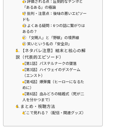
👍 評価される点：圧倒的なテンポと
「あるある」の極論
👎 批判・注意点：後味の悪いエピソー
ドも
🧐 よくある疑問：6つの話に繋がりは
あるの？
① 「文明人」と「野獣」の境界線
② 笑いという名の「安全弁」
5. 【ネタバレ注意】結末と核心の解
説（代表的エピソード）
【第1話】パステルナークの墜落
【第3話】ハイウェイのデスゲーム
（エンスト）
【第4話】爆弾魔（ヒーローになるた
めに）
【第6話】血みどろの結婚式（死が二
人を分かつまで）
6. まとめ・視聴方法
どこで見れる？（配信・関連グッズ）