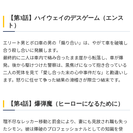
【第3話】ハイウェイのデスゲーム（エンス
ト）
エリート男とボロ車の男の「煽り合い」は、やがて車を破壊し
合う殺し合いに発展します。
最終的に二人は車内で絡み合ったまま崖から転落し、車が爆
発。後から駆けつけた警察は、黒焦げになって抱き合っている
二人の死体を見て「愛し合った末の心中事件だな」と勘違いし
ます。怒りに任せて争った結果の滑稽さが際立つ結末です。
【第4話】爆弾魔（ヒーローになるために）
理不尽なレッカー移動と罰金により、妻にも見放され職も失っ
たシモン。彼は爆破のプロフェッショナルとしての知識を使