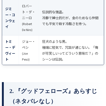
ロバー
ジミ
ト・デ・
伝説的な強盗。
ー・コ
ニーロ
冷静で紳士的だが、金のためなら仲間
ンウェ
でも平気で殺す冷酷さを持つ。
(Robert
イ
De Niro)
トミ
ジョー・
狂犬のような男。
ー・デ
ペシ
極端に短気で、冗談が通じない。「俺
ヴィー
が可笑しいってどういう意味だ？」の
(Joe
ト
シーンは伝説。
Pesci)
2. 『グッドフェローズ』あらすじ
（ネタバレなし）