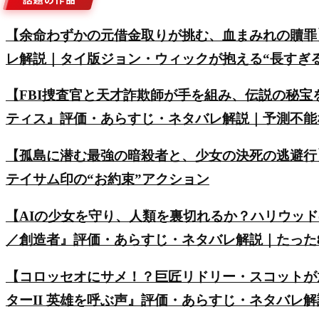
【余命わずかの元借金取りが挑む、血まみれの贖罪
レ解説｜タイ版ジョン・ウィックが抱える“長すぎ
【FBI捜査官と天才詐欺師が手を組み、伝説の秘
ティス』評価・あらすじ・ネタバレ解説｜予測不能
【孤島に潜む最強の暗殺者と、少女の決死の逃避行
テイサム印の“お約束”アクション
【AIの少女を守り、人類を裏切れるか？ハリウッ
／創造者』評価・あらすじ・ネタバレ解説｜たった8
【コロッセオにサメ！？巨匠リドリー・スコットが
ターII 英雄を呼ぶ声』評価・あらすじ・ネタバレ