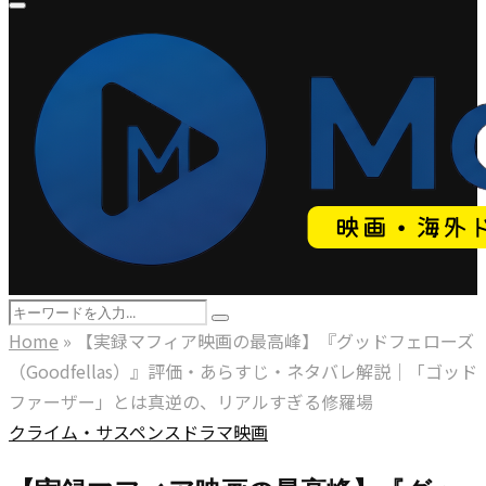
Primary
Menu
Search
Search
for:
Home
»
【実録マフィア映画の最高峰】『グッドフェローズ
（Goodfellas）』評価・あらすじ・ネタバレ解説｜「ゴッド
ファーザー」とは真逆の、リアルすぎる修羅場
クライム・サスペンス
ドラマ
映画