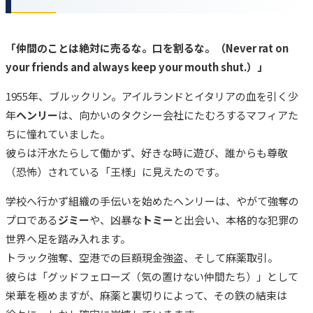
「仲間のことは絶対に売るな。口を割るな。（Never rat on
your friends and always keep your mouth shut.）」
1955年、ブルックリン。アイルランドとイタリアの血を引く少
年
ヘンリー
は、向かいのタクシー会社にたむろするマフィアた
ちに憧れていました。
彼らは汗水たらして働かず、好きな時に遊び、誰からも尊敬
（恐怖）されている「王様」に見えたのです。
学校へ行かず組織の手伝いを始めたヘンリーは、やがて強奪の
プロである
ジミー
や、凶暴な
トミー
と出会い、本格的な犯罪の
世界へ足を踏み入れます。
トラック強奪、空港での巨額現金強盗、そして麻薬取引。
彼らは「グッドフェローズ（気の置けない仲間たち）」として
栄華を極めますが、麻薬と裏切りによって、その鉄の結束は