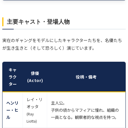
主要キャスト・登場人物
実在のギャングをモデルにしたキャラクターたちを、名優たち
が生き生きと（そして恐ろしく）演じています。
キャ
俳優
ラク
役柄・備考
(Actor)
ター
レイ・リ
ヘンリ
主人公。
オッタ
ー・ヒ
子供の頃からマフィアに憧れ、組織の
(Ray
ル
一員となる。観察者的な視点を持つ。
Liotta)