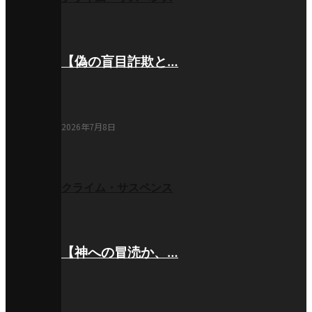
【偽の盲目詐欺と…
2026年7月8日
クライム・サスペンス
【神への冒涜か、…