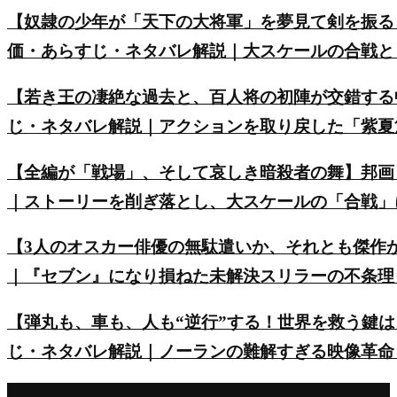
【奴隷の少年が「天下の大将軍」を夢見て剣を振る
価・あらすじ・ネタバレ解説｜大スケールの合戦と
【若き王の凄絶な過去と、百人将の初陣が交錯する
じ・ネタバレ解説｜アクションを取り戻した「紫夏
【全編が「戦場」、そして哀しき暗殺者の舞】邦画
｜ストーリーを削ぎ落とし、大スケールの「合戦」
【3人のオスカー俳優の無駄遣いか、それとも傑作
｜『セブン』になり損ねた未解決スリラーの不条理
【弾丸も、車も、人も“逆行”する！世界を救う鍵は
じ・ネタバレ解説｜ノーランの難解すぎる映像革命