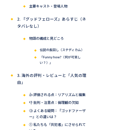
主要キャスト・登場人物
2. 『グッドフェローズ』あらすじ（ネ
タバレなし）
物語の構成と見どころ
伝説の長回し（ステディカム）
「Funny how?（何が可笑し
い？）」
3. 海外の評判・レビューと「人気の理
由」
👍 評価される点：リアリズムと編集
👎 批判・注意点：倫理観の欠如
🧐 よくある疑問：『ゴッドファーザ
ー』との違いは？
① 私たちも「共犯者」にさせられて