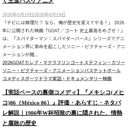
く王道バスケアニメ
2026年6月19日
2026年6月19日
「チビには無理だ？ なら、俺が歴史を変えてやる！」 2026
年に公開された映画『GOAT／ゴート 史上最高をめざせ！』
は、『スパイダーマン：スパイダーバース』シリーズでアニ
メーション界に革命を起こしたソニー・ピクチャーズ・アニ
メーションが贈...
2026
GOAT
カレブ・マクラフリン
ゴート
ステフィン・カリー
ソニー・ピクチャーズ・アニメーション
バスケットボール
コメディ
スポーツ
ドラマ
実話・ドキュメンタリー
映画
【実話ベースの裏側コメディ】『メキシコ(メヒ
コ)86（México 86）』評価・あらすじ・ネタバ
レ解説｜1986年W杯招致の裏に隠された、情熱
と腐敗の歴史