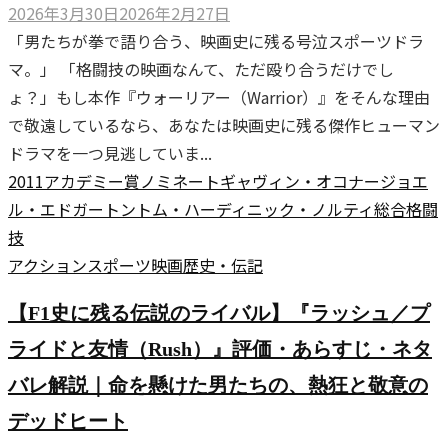
2026年3月30日
2026年2月27日
「男たちが拳で語り合う、映画史に残る号泣スポーツドラ
マ。」 「格闘技の映画なんて、ただ殴り合うだけでし
ょ？」もし本作『ウォーリアー（Warrior）』をそんな理由
で敬遠しているなら、あなたは映画史に残る傑作ヒューマン
ドラマを一つ見逃していま...
2011
アカデミー賞ノミネート
ギャヴィン・オコナー
ジョエ
ル・エドガートン
トム・ハーディ
ニック・ノルティ
総合格闘
技
アクション
スポーツ
映画
歴史・伝記
【F1史に残る伝説のライバル】『ラッシュ／プ
ライドと友情（Rush）』評価・あらすじ・ネタ
バレ解説｜命を懸けた男たちの、熱狂と敬意の
デッドヒート