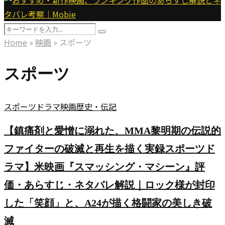
Menu
Search
Search
for:
Home
»
映画
»
スポーツ
スポーツ
スポーツ
ドラマ
映画
歴史・伝記
【鎮痛剤と愛憎に溺れた、MMA黎明期の伝説的
ファイターの破滅と再生を描く実録スポーツド
ラマ】米映画『スマッシング・マシーン』評
価・あらすじ・ネタバレ解説｜ロック様が封印
した「笑顔」と、A24が描く格闘家の美しき破
滅