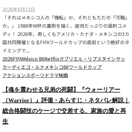
2026年6月15日
「それはメキシコ人の『機転』か、それともただの『汚職』
か。」 1986年W杯の裏側を描く、皮肉たっぷりの風刺コメ
ディ！ 2026年、奇しくもアメリカ・カナダ・メキシコの3カ
国共同開催となるFIFAワールドカップの直前という絶好のタ
イミングで...
2026
FIFA
México 86
Netflix
ガブリエル・リプスタイン
サッ
カー
ディエゴ・ルナ
メキシコ86
ワールドカップ
アクション
スポーツ
ドラマ
映画
【魂を震わせる兄弟の死闘】『ウォーリアー
（Warrior）』評価・あらすじ・ネタバレ解説｜
総合格闘技のケージで交差する、家族の愛と再
生