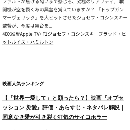
ファルトが焦げる匂いまで感じる、究極のリアリティ。 戦
闘機が空を裂くあの興奮を覚えていますか？ 『トップガン
マーヴェリック』を大ヒットさせたジョセフ・コシンスキー
監督が、今度は舞台を...
4DX推奨
Apple TV+
F1
ジョセフ・コシンスキー
ブラッド・ピ
ット
ルイス・ハミルトン
映画人気ランキング
【「世界一愛して」と願ったら？】映画『オブセ
ッション 災愛』評価・あらすじ・ネタバレ解説｜
同意なき愛が引き裂く狂気のサイコホラー