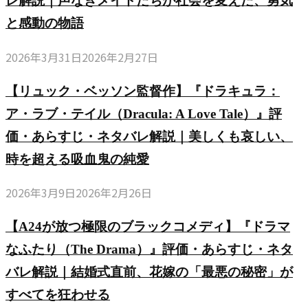
レ解説｜声なきメイドたちが社会を変えた、勇気
と感動の物語
2026年3月31日
2026年2月27日
【リュック・ベッソン監督作】『ドラキュラ：
ア・ラブ・テイル（Dracula: A Love Tale）』評
価・あらすじ・ネタバレ解説｜美しくも哀しい、
時を超える吸血鬼の純愛
2026年3月9日
2026年2月26日
【A24が放つ極限のブラックコメディ】『ドラマ
なふたり（The Drama）』評価・あらすじ・ネタ
バレ解説｜結婚式直前、花嫁の「最悪の秘密」が
すべてを狂わせる