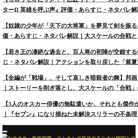
ターII 英雄を呼ぶ声』評価・あらすじ・ネタバレ
【奴隷の少年が「天下の大将軍」を夢見て剣を振る
価・あらすじ・ネタバレ解説｜大スケールの合戦と
【若き王の凄絶な過去と、百人将の初陣が交錯する
じ・ネタバレ解説｜アクションを取り戻した「紫夏
【全編が「戦場」、そして哀しき暗殺者の舞】邦画
｜ストーリーを削ぎ落とし、大スケールの「合戦」
【3人のオスカー俳優の無駄遣いか、それとも傑作
｜『セブン』になり損ねた未解決スリラーの不条理
Primary