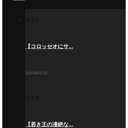
ドラマ
【コロッセオにサ…
2026年8月3日
ドラマ
【若き王の凄絶な…