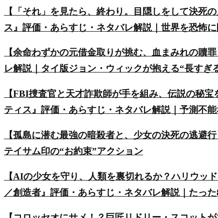
【「それ」を見たら、終わり。目隠しをして決死の
ス』評価・あらすじ・ネタバレ解説｜世界を恐怖に
【余命わずかの元借金取りが挑む、血まみれの贖罪
レ解説｜タイ版ジョン・ウィックが抱える“長すぎ
【FBI捜査官と天才詐欺師が手を組み、伝説の秘
ティス』評価・あらすじ・ネタバレ解説｜予測不能
【孤島に潜む最強の暗殺者と、少女の決死の逃避行
テイサム印の“お約束”アクション
【AIの少女を守り、人類を裏切れるか？ハリウッ
／創造者』評価・あらすじ・ネタバレ解説｜たった8
【コロッセオにサメ！？巨匠リドリー・スコットが