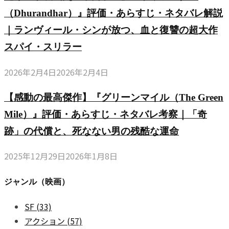
（Dhurandhar）』評価・あらすじ・ネタバレ解説
｜ランヴィール・シンが放つ、血と復讐の超大作
スパイ・スリラー
2026年2月4日
2026年2月4日
【感動の最高傑作】『グリーンマイル（The Green
Mile）』評価・あらすじ・ネタバレ考察｜「奇
跡」の代償と、死なない男の残酷な運命
2025年12月29日
2026年1月8日
ジャンル（映画）
SF
(33)
アクション
(57)