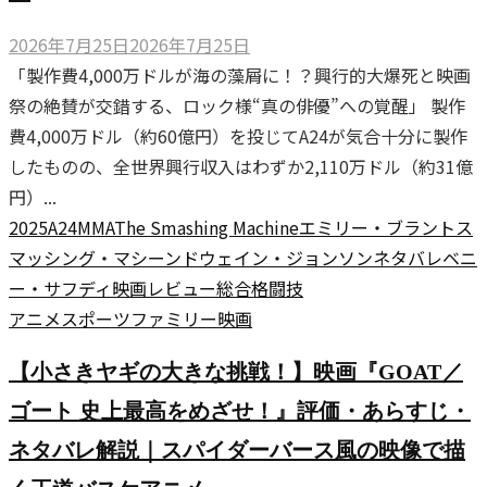
2026年7月25日
2026年7月25日
「製作費4,000万ドルが海の藻屑に！？興行的大爆死と映画
祭の絶賛が交錯する、ロック様“真の俳優”への覚醒」 製作
費4,000万ドル（約60億円）を投じてA24が気合十分に製作
したものの、全世界興行収入はわずか2,110万ドル（約31億
円）...
2025
A24
MMA
The Smashing Machine
エミリー・ブラント
ス
マッシング・マシーン
ドウェイン・ジョンソン
ネタバレ
ベニ
ー・サフディ
映画レビュー
総合格闘技
アニメ
スポーツ
ファミリー
映画
【小さきヤギの大きな挑戦！】映画『GOAT／
ゴート 史上最高をめざせ！』評価・あらすじ・
ネタバレ解説｜スパイダーバース風の映像で描