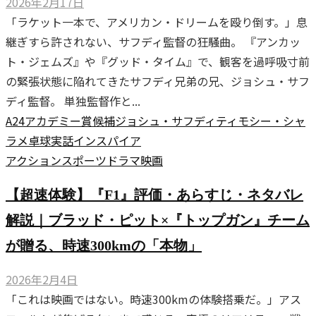
2026年2月17日
「ラケット一本で、アメリカン・ドリームを殴り倒す。」息
継ぎすら許されない、サフディ監督の狂騒曲。 『アンカッ
ト・ジェムズ』や『グッド・タイム』で、観客を過呼吸寸前
の緊張状態に陥れてきたサフディ兄弟の兄、ジョシュ・サフ
ディ監督。 単独監督作と...
A24
アカデミー賞候補
ジョシュ・サフディ
ティモシー・シャ
ラメ
卓球
実話インスパイア
アクション
スポーツ
ドラマ
映画
【超速体験】『F1』評価・あらすじ・ネタバレ
解説｜ブラッド・ピット×『トップガン』チーム
が贈る、時速300kmの「本物」
2026年2月4日
「これは映画ではない。時速300kmの体験搭乗だ。」アス