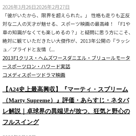
2026年3月26日
2026年2月27日
「彼がいたから、限界を超えられた。」 性格も走りも正反
対な二人の天才が魅せる、スポーツ映画の最高峰！ 「F1や
車の知識がなくても楽しめるの？」と疑問に思う方にこそ、
絶対に観ていただきたい大傑作が、2013年公開の『ラッシ
ュ／プライドと友情（...
2013
F1
クリス・ヘムズワース
ダニエル・ブリュール
モータ
ースポーツ
ロン・ハワード
実話
コメディ
スポーツ
ドラマ
映画
【A24史上最高興収】『マーティ・スプリーム
（Marty Supreme）』評価・あらすじ・ネタバ
レ解説｜卓球界の異端児が放つ、狂気と野心の
フルスイング