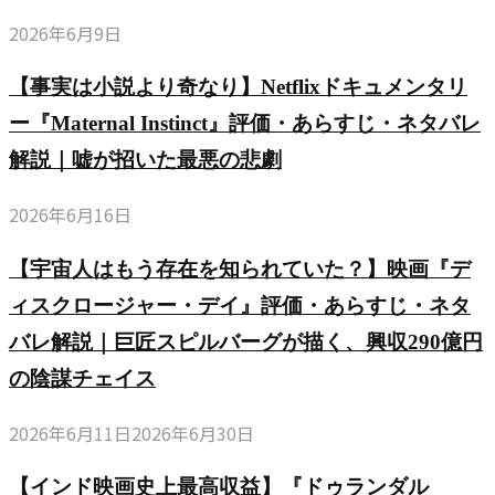
2026年6月9日
【事実は小説より奇なり】Netflixドキュメンタリ
ー『Maternal Instinct』評価・あらすじ・ネタバレ
解説｜嘘が招いた最悪の悲劇
2026年6月16日
【宇宙人はもう存在を知られていた？】映画『デ
ィスクロージャー・デイ』評価・あらすじ・ネタ
バレ解説｜巨匠スピルバーグが描く、興収290億円
の陰謀チェイス
2026年6月11日
2026年6月30日
【インド映画史上最高収益】『ドゥランダル