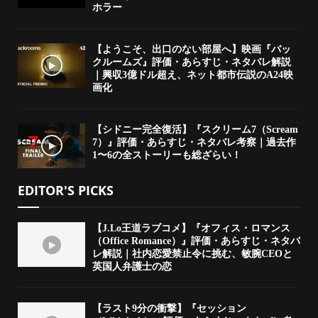
ホラー
【ようこそ、出口のない部屋へ】映画『バッ
クルームズ』評価・あらすじ・ネタバレ解説
｜興収3億ドル超え、ネット都市伝説のA24映
画化
【シドニー完全復活】『スクリーム7（Scream
7）』評価・あらすじ・ネタバレ考察｜過去作
1〜6の全ストーリーも総ざらい！
EDITOR'S PICKS
【J.Lo王道ラブコメ】『オフィス・ロマンス
（Office Romance）』評価・あらすじ・ネタバ
レ解説｜社内恋愛禁止令に挑む、敏腕CEOと
英国人弁護士の恋
【ラスト9分の衝撃】『セッション