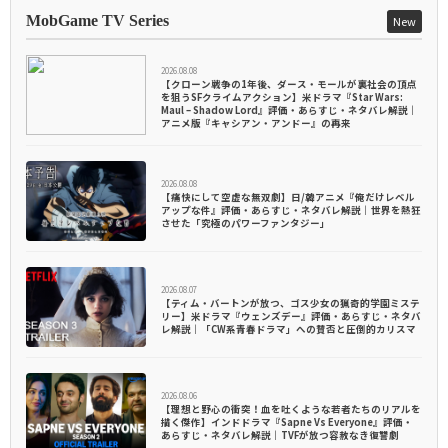
MobGame TV Series
New
2026.08.08
【クローン戦争の1年後、ダース・モールが裏社会の頂点
を狙うSFクライムアクション】米ドラマ『Star Wars:
Maul – Shadow Lord』評価・あらすじ・ネタバレ解説｜
アニメ版『キャシアン・アンドー』の再来
2026.08.08
【痛快にして空虚な無双劇】日/韓アニメ『俺だけレベル
アップな件』評価・あらすじ・ネタバレ解説｜世界を熱狂
させた「究極のパワーファンタジー」
2026.08.07
【ティム・バートンが放つ、ゴス少女の猟奇的学園ミステ
リー】米ドラマ『ウェンズデー』評価・あらすじ・ネタバ
レ解説｜「CW系青春ドラマ」への賛否と圧倒的カリスマ
2026.08.06
【理想と野心の衝突！血を吐くような若者たちのリアルを
描く傑作】インドドラマ『Sapne Vs Everyone』評価・
あらすじ・ネタバレ解説｜TVFが放つ容赦なき復讐劇