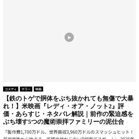
コメディ
ホラー
映画
【鉄のトゲで胴体をぶち抜かれても無傷で大暴
れ！】米映画『レディ・オア・ノット2』評
価・あらすじ・ネタバレ解説｜前作の緊迫感を
ぶち壊す5つの魔術崇拝ファミリーの泥仕合
「製作費1,700万ドル、世界興収3,960万ドルのスマッシュヒット！
前作直後から始まる、花嫁の終わらないR指定デスゲーム」 2026年