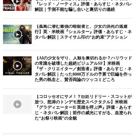
『レッド・ノーティス』評価・あらすじ・ネタバレ
解説｜予測不能な騙し合いと裏切りの連続
【孤島に潜む最強の暗殺者と、少女の決死の逃避
行】英・米映画『シェルター』評価・あらすじ・ネ
タバレ解説｜ステイサム印の“お約束”アクション
【AIの少女を守り、人類を裏切れるか？ハリウッド
の常識を破壊した超絶ビジュアルSF】米映画
『ザ・クリエイター／創造者』評価・あらすじ・ネ
タバレ解説｜たった8000万ドルの予算で巨編を作っ
た男の執念と、賛否両論のツッコミどころ
【コロッセオにサメ！？巨匠リドリー・スコットが
放つ、怒涛のトンデモ歴史スペクタクル】米映画
『グラディエーターII 英雄を呼ぶ声』評価・あらす
じ・ネタバレ解説｜前作の威光にすがる、血塗られ
た“お祭り映画”の全貌