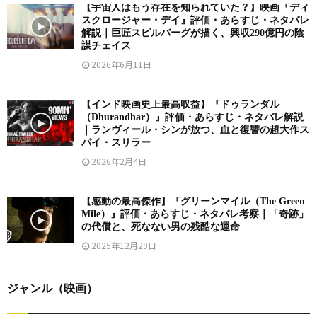
【宇宙人はもう存在を知られていた？】映画『ディ
スクロージャー・デイ』評価・あらすじ・ネタバレ
解説｜巨匠スピルバーグが描く、興収290億円の陰
謀チェイス
2026年6月11日
【インド映画史上最高収益】『ドゥランダル
（Dhurandhar）』評価・あらすじ・ネタバレ解説
｜ランヴィール・シンが放つ、血と復讐の超大作ス
パイ・スリラー
2026年2月4日
【感動の最高傑作】『グリーンマイル（The Green
Mile）』評価・あらすじ・ネタバレ考察｜「奇跡」
の代償と、死なない男の残酷な運命
2025年12月29日
ジャンル（映画）