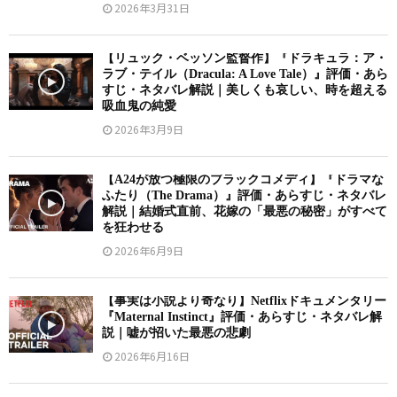
2026年3月31日
【リュック・ベッソン監督作】『ドラキュラ：ア・
ラブ・テイル（Dracula: A Love Tale）』評価・あら
すじ・ネタバレ解説｜美しくも哀しい、時を超える
吸血鬼の純愛
2026年3月9日
【A24が放つ極限のブラックコメディ】『ドラマな
ふたり（The Drama）』評価・あらすじ・ネタバレ
解説｜結婚式直前、花嫁の「最悪の秘密」がすべて
を狂わせる
2026年6月9日
【事実は小説より奇なり】Netflixドキュメンタリー
『Maternal Instinct』評価・あらすじ・ネタバレ解
説｜嘘が招いた最悪の悲劇
2026年6月16日