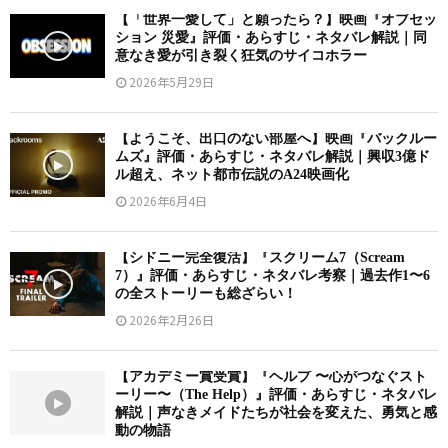
送
【「世界一愛して」と願ったら？】映画『オブセッ
ション 災愛』評価・あらすじ・ネタバレ解説｜同
り
意なき愛が引き裂く狂気のサイコホラー
2026年5月29日
【ようこそ、出口のない部屋へ】映画『バックルー
ムズ』評価・あらすじ・ネタバレ解説｜興収3億ド
ル超え、ネット都市伝説のA24映画化
2026年6月4日
【シドニー完全復活】『スクリーム7（Scream
7）』評価・あらすじ・ネタバレ考察｜過去作1〜6
の全ストーリーも総ざらい！
2026年2月26日
【アカデミー賞受賞】『ヘルプ 〜心がつなぐスト
ーリー〜（The Help）』評価・あらすじ・ネタバレ
解説｜声なきメイドたちが社会を変えた、勇気と感
動の物語