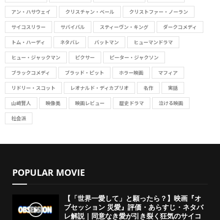
:
アン・ハサウェイ
クリスチャン・ベール
クリストファー・ノーラン
H
サイコスリラー
サバイバル
スティーヴン・キング
ダークコメディ
トム・ハーディ
ネタバレ
バットマン
ヒューマンドラマ
ヒュー・ジャックマン
ピクサー
ピーター・ジャクソン
ブラックコメディ
ブラッド・ピット
ホラー映画
マフィア
リドリー・スコット
レオナルド・ディカプリオ
名作
実話
山﨑賢人
映像美
映画レビュー
歴史ドラマ
泣ける映画
社会派
POPULAR MOVIE
【「世界一愛して」と願ったら？】映画『オ
ブセッション 災愛』評価・あらすじ・ネタバ
レ解説｜同意なき愛が引き裂く狂気のサイコ