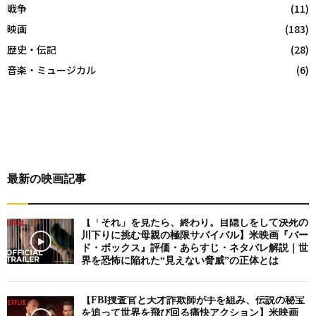
戦争
(11)
映画
(183)
歴史・伝記
(28)
音楽・ミュージカル
(6)
最新の映画記事
【「それ」を見たら、終わり。目隠しをして決死の
川下りに挑む母親の極限サバイバル】米映画『バー
ド・ボックス』評価・あらすじ・ネタバレ解説｜世
界を恐怖に陥れた“見えない脅威”の正体とは
【FBI捜査官と天才詐欺師が手を組み、伝説の秘宝
を追って世界を飛び回る痛快アクション】米映画