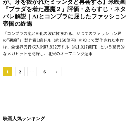
が、牙を抜かれたミランダと再会する】米映画
『プラダを着た悪魔２』評価・あらすじ・ネタ
バレ解説｜AIとコンプラに屈したファッション
帝国の終焉
「コンプラの嵐とAI化の波に揉まれる、かつてのファッション界
の“悪魔”」 製作費1億ドル（約150億円）を投じて製作された本作
は、全世界興行収入6億7,832万ドル（約1,017億円）という驚異的
なメガヒットを記録し、北米のオープニング週末...
投
1
2
…
6
稿
の
ペ
ー
映画人気ランキング
ジ