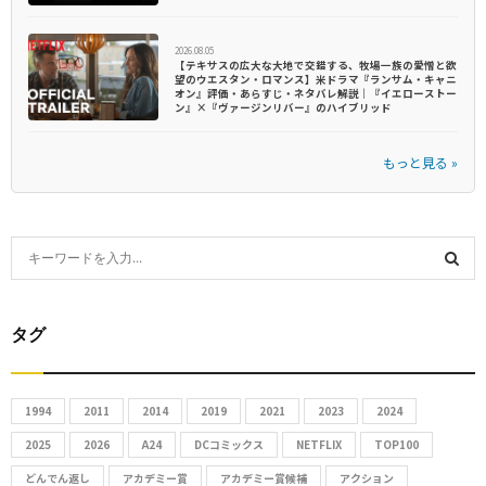
2026.08.05
【テキサスの広大な大地で交錯する、牧場一族の愛憎と欲
望のウエスタン・ロマンス】米ドラマ『ランサム・キャニ
オン』評価・あらすじ・ネタバレ解説｜『イエローストー
ン』×『ヴァージンリバー』のハイブリッド
もっと見る »
S
e
S
a
r
タグ
E
c
h
A
f
1994
2011
2014
2019
2021
2023
2024
R
o
2025
2026
A24
DCコミックス
NETFLIX
TOP100
r
C
どんでん返し
アカデミー賞
アカデミー賞候補
アクション