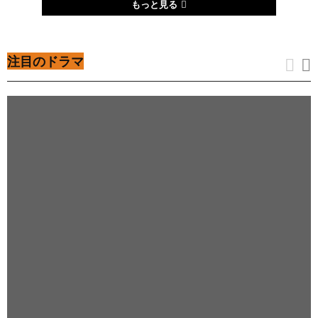
ン
もっと見る
ス
V
・
シ
リ
ラ
ー
ズ
注目のドラマ
ン
チ
（
D
u
t
t
o
n
R
a
n