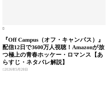
価
を
『
ラ
ミ
・
受
ー
ス
海
ウ
テ
あ
け
外
リ
ド
ィ
ら
継
ー
ラ
マ
す
ド
ぐ
・
じ
新
T
ウ
V
・
た
『Off Campus（オフ・キャンパス）』
ズ
シ
ネ
リ
な
配信12日で3600万人視聴！Amazonが放
・
ー
タ
航
ズ
つ極上の青春ホッケー・ロマンス【あ
ベ
バ
海
らすじ・ネタバレ解説】
イ
レ
2026年5月28日
解
（
説
W
｜
i
『
d
イ
o
エ
ロ