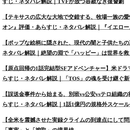
すじ・ネタバレ解説｜TVFが放つ容赦なき復讐劇
【テキサスの広大な大地で交錯する、牧場一族の愛
オン』評価・あらすじ・ネタバレ解説｜『イエロー
【ポップな絵柄に隠された、現代の闇と子供たちの
ネタバレ解説｜絶望の淵で「ハッピー」は世界を救
【原点回帰の1話完結型SFアドベンチャー】米ド
らすじ・ネタバレ解説｜「TOS」の魂を受け継ぐ
【誤送金事件から始まる、別班vs公安vsテロ組織の
らすじ・ネタバレ解説｜1話1億円の規格外スケー
【全米を震撼させた実録クライムの到達点にして問