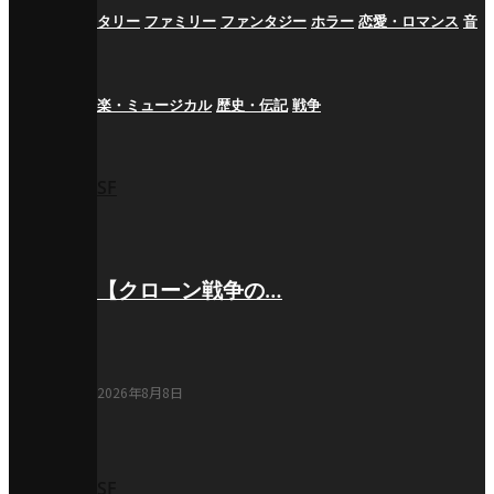
タリー
ファミリー
ファンタジー
ホラー
恋愛・ロマンス
音
楽・ミュージカル
歴史・伝記
戦争
SF
【クローン戦争の…
2026年8月8日
SF