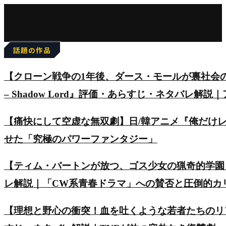
for:
話題の作品
【クローン戦争の1年後、ダース・モールが裏社会の頂点を
– Shadow Lord』評価・あらすじ・ネタバレ解説
【痛快にして空虚な無双劇】日/韓アニメ『俺だけ
せた「究極のパワーファンタジー」
【ティム・バートンが放つ、ゴス少女の猟奇的学園
レ解説｜「CW系青春ドラマ」への賛否と圧倒的カ
【理想と野心の衝突！血を吐くような若者たちのリアルを