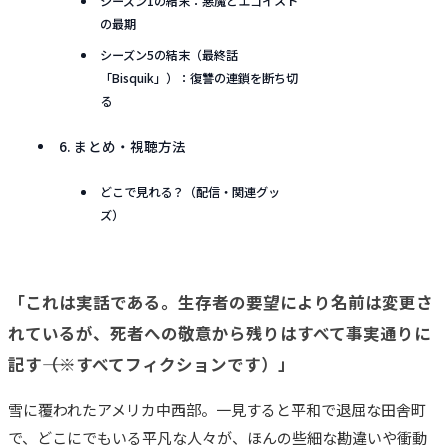
シーズン1の結末：悪魔とエゴイスト
の最期
シーズン5の結末（最終話
「Bisquik」）：復讐の連鎖を断ち切
る
6. まとめ・視聴方法
どこで見れる？（配信・関連グッ
ズ）
「これは実話である。生存者の要望により名前は変更さ
れているが、死者への敬意から残りはすべて事実通りに
記す――（※すべてフィクションです）」
雪に覆われたアメリカ中西部。一見すると平和で退屈な田舎町
で、どこにでもいる平凡な人々が、ほんの些細な勘違いや衝動