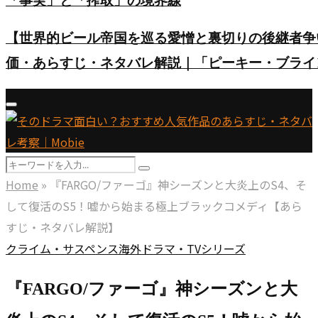
「事実」と「搾取」の境界線
【世界的ビール帝国を巡る愛憎と裏切りの後継者争い】英ド
価・あらすじ・ネタバレ解説｜「ピーキー・ブライ
Primary
Menu
Search
Search
for:
Home
»
『FARGO/ファーゴ』神シーズンと大炎上のS4、そ
して復活のS5！嘘から始まる極上ブラックコメディ【あら
すじ・ネタバレ解説】
クライム・サスペンス
海外ドラマ・TVシリーズ
『FARGO/ファーゴ』神シーズンと大