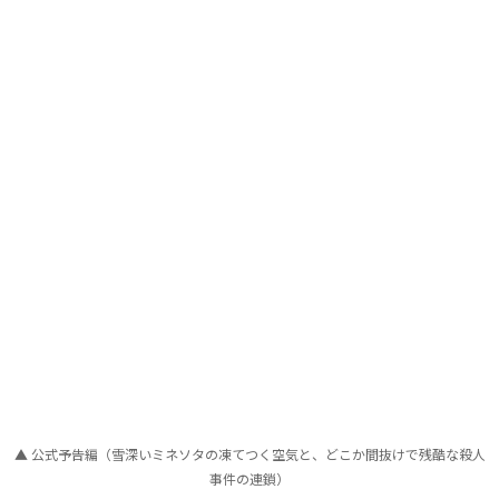
▲ 公式予告編（雪深いミネソタの凍てつく空気と、どこか間抜けで残酷な殺人
事件の連鎖）