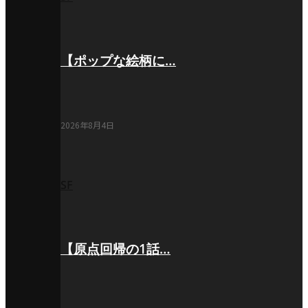
【ポップな絵柄に…
2026年8月4日
SF
【原点回帰の1話…