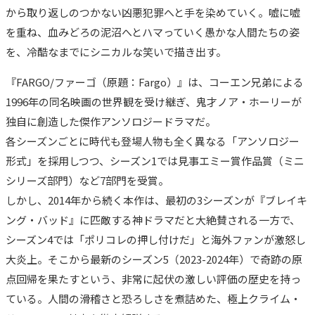
から取り返しのつかない凶悪犯罪へと手を染めていく。嘘に嘘
を重ね、血みどろの泥沼へとハマっていく愚かな人間たちの姿
を、冷酷なまでにシニカルな笑いで描き出す。
『FARGO/ファーゴ（原題：Fargo）』は、コーエン兄弟による
1996年の同名映画の世界観を受け継ぎ、鬼才ノア・ホーリーが
独自に創造した傑作アンソロジードラマだ。
各シーズンごとに時代も登場人物も全く異なる「アンソロジー
形式」を採用しつつ、シーズン1では見事エミー賞作品賞（ミニ
シリーズ部門）など7部門を受賞。
しかし、2014年から続く本作は、最初の3シーズンが『ブレイキ
ング・バッド』に匹敵する神ドラマだと大絶賛される一方で、
シーズン4では「ポリコレの押し付けだ」と海外ファンが激怒し
大炎上。そこから最新のシーズン5（2023-2024年）で奇跡の原
点回帰を果たすという、非常に起伏の激しい評価の歴史を持っ
ている。人間の滑稽さと恐ろしさを煮詰めた、極上クライム・