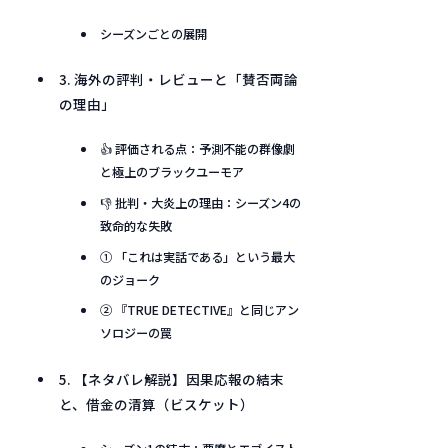
シーズンごとの展開
3. 海外の評判・レビューと「賛否両論
の理由」
👍 評価される点：予測不能の群像劇
と極上のブラックユーモア
👎 批判・大炎上の理由：シーズン4の
致命的な失敗
① 「これは実話である」という最大
のジョーク
② 『TRUE DETECTIVE』と同じアン
ソロジーの罠
5. 【ネタバレ解説】因果応報の結末
と、借金の清算（ビスケット）