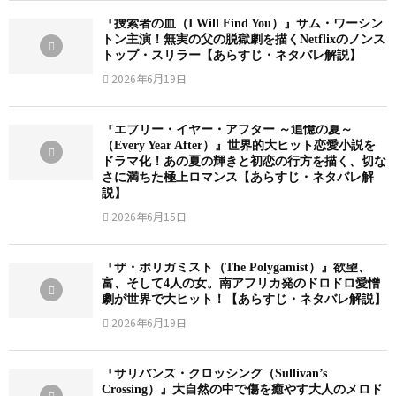
ド
『捜索者の血（I Will Find You）』サム・ワーシン
あ
トン主演！無実の父の脱獄劇を描くNetflixのノンス
ら
トップ・スリラー【あらすじ・ネタバレ解説】
す
2026年6月19日
じ
・
『エブリー・イヤー・アフター ～追憶の夏～
ネ
（Every Year After）』世界的大ヒット恋愛小説を
ドラマ化！あの夏の輝きと初恋の行方を描く、切な
タ
さに満ちた極上ロマンス【あらすじ・ネタバレ解
バ
説】
レ
2026年6月15日
解
説
『ザ・ポリガミスト（The Polygamist）』欲望、
】
富、そして4人の女。南アフリカ発のドロドロ愛憎
劇が世界で大ヒット！【あらすじ・ネタバレ解説】
2026年6月19日
『サリバンズ・クロッシング（Sullivan’s
Crossing）』大自然の中で傷を癒やす大人のメロド