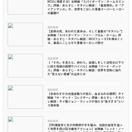
MCUに帰還する】米映画『スパイダーマン：ホームカミン
グ』評価・あらすじ・ネタバレ解説｜「最高傑作」か「ア
イアンマンJr.」か、世界を二分した青春スーパーヒーロー
の幕開け
2026.08.09
【恩師の死、失われた夏休み、そして最悪の“ネタバレ”】
米映画『スパイダーマン：ファー・フロム・ホーム』評
価・あらすじ・ネタバレ解説｜MCUフェーズ3を締めくく
る、最高にこじらせた青春ヨーロッパ旅行
2026.08.08
【「それ」を見たら、終わり。目隠しをして決死の川下り
に挑む母親の極限サバイバル】米映画『バード・ボック
ス』評価・あらすじ・ネタバレ解説｜世界を恐怖に陥れ
た“見えない脅威”の正体とは
2026.08.07
【余命わずかの元借金取りが挑む、血まみれの贖罪】タイ
映画『ザ・デット・コレクター』評価・あらすじ・ネタバ
レ解説｜タイ版ジョン・ウィックが抱える“長すぎる”とい
う致命傷
2026.08.05
【FBI捜査官と天才詐欺師が手を組み、伝説の秘宝を追っ
て世界を飛び回る痛快アクション】米映画『レッド・ノー