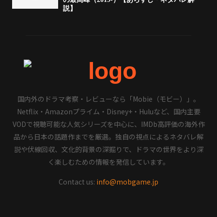
説】
国内外のドラマ考察・レビューなら「Mobie（モビー）」。
Netflix・Amazonプライム・Disney+・Huluなど、国内主要
VODで視聴可能な人気シリーズを中心に、IMDb高評価の海外作
品から日本の話題作までを厳選。独自の視点によるネタバレ解
説や伏線回収、文化的背景の深掘りで、ドラマの世界をより深
く楽しむための情報を発信しています。
Contact us:
info@mobgame.jp