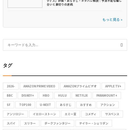
ティス』評価・あらすじ・ネタバレ解説｜予測不能な騙し
合いと裏切りの連続
もっと見る »
S
e
S
a
タグ
r
E
c
A
h
2026-
AMAZON PRIME VIDEO
AMAZONプライムビデオ
APPLE TV+
f
R
o
BBC
DISNEY+
HBO
HULU
NETFLIX
PARAMOUNT+
C
r
SF
TOP100
U-NEXT
あらすじ
おすすめ
アクション
:
アンソロジー
イエローストーン
エミー賞
コメディ
サスペンス
H
スパイ
スリラー
ダークファンタジー
テイラー・シェリダン