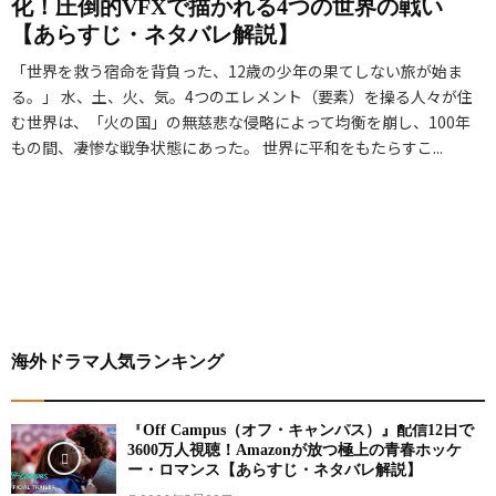
さ
化！圧倒的VFXで描かれる4つの世界の戦い
と
2
描
ー
せ
【あらすじ・ネタバレ解説】
、
0
く
ア
た
賛
2
「世界を救う宿命を背負った、12歳の少年の果てしない旅が始ま
異
ニ
「
否
3
る。」 水、土、火、気。4つのエレメント（要素）を操る人々が住
世
メ
究
む世界は、「火の国」の無慈悲な侵略によって均衡を崩し、100年
両
-
界
の
極
もの間、凄惨な戦争状態にあった。 世界に平和をもたらすこ...
論
）
ダ
歴
の
の
【
ー
史
パ
完
あ
ク
を
ワ
結
ら
フ
変
ー
編
す
ァ
え
フ
【
じ
ン
た
ァ
あ
・
タ
金
ン
ら
ネ
海外ドラマ人気ランキング
ジ
字
タ
す
タ
ー
塔
ジ
じ
バ
【
！
『Off Campus（オフ・キャンパス）』配信12日で
ー
・
レ
あ
狂
3600万人視聴！Amazonが放つ極上の青春ホッケ
」
ネ
解
ー・ロマンス【あらすじ・ネタバレ解説】
ら
気
タ
説