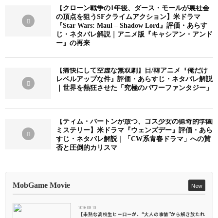
【クローン戦争の1年後、ダース・モールが裏社会
の頂点を狙うSFクライムアクション】米ドラマ
『Star Wars: Maul – Shadow Lord』評価・あらす
じ・ネタバレ解説｜アニメ版『キャシアン・アンド
ー』の再来
【痛快にして空虚な無双劇】日/韓アニメ『俺だけ
レベルアップな件』評価・あらすじ・ネタバレ解説
｜世界を熱狂させた「究極のパワーファンタジー」
【ティム・バートンが放つ、ゴス少女の猟奇的学園
ミステリー】米ドラマ『ウェンズデー』評価・あら
すじ・ネタバレ解説｜「CW系青春ドラマ」への賛
否と圧倒的カリスマ
MobGame Movie
New
2026.08.10
【未熟な高校生ヒーローが、“大人の事情”から解き放たれ