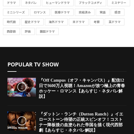
ドラマ
ネタバレ
ヒューマンドラマ
ブラックコメディ
ミステリー
ミニシリーズ
ロマンス
医療ドラマ
完結済み
実話
感想
時代劇
歴史ドラマ
海外ドラマ
米ドラマ
考察
英ドラマ
西部劇
評価
韓国ドラマ
POPULAR TV SHOW
『Off Campus（オフ・キャンパス）』配信12
日で3600万人視聴！Amazonが放つ極上の青春
ホッケー・ロマンス【あらすじ・ネタバレ解
説】
『ダットン・ランチ（Dutton Ranch）』イエ
ローストーン待望の正統スピンオフ！コスト
ナー降板後の血塗られた帝国を描く現代西部
劇【あらすじ・ネタバレ解説】