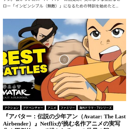
あ
劇
M
ロー「インビンシブル（無敵）」になるための特訓を始めたと...
る
g
ら
。
D
神
i
す
世
b
に
t
じ
界
8
な
a
・
を
.
る
l
ネ
熱
7
ま
C
タ
狂
の
で
i
バ
さ
美
。
r
レ
せ
し
死
c
解
た
く
と
u
説
ア
残
絶
s
｜
ニ
酷
望
）
世
メ
な
の
』
界
の
復
ル
イ
を
アクション
アドベンチャー
アニメ
ファミリー
海外ドラマ・TVシリーズ
最
讐
ー
ン
熱
高
劇
『アバター：伝説の少年アン（Avatar: The Last
プ
デ
狂
Airbender）』Netflixが挑む名作アニメの実写
峰
（
を
ィ