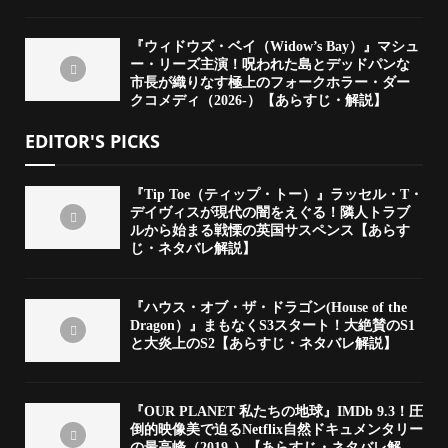
『ウィドウズ・ベイ（Widow’s Bay）』マシュ
ー・リーズ主演！呪われた島とデッドパンな
市長が織りなす極上のフォークホラー・ダー
クコメディ（2026-）【あらすじ・解説】
EDITOR'S PICKS
『Tip Toe（ティップ・トー）』ラッセル・T・
デイヴィスが現代の闇をえぐる！隣人トラブ
ルから始まる戦慄の英国サスペンス【あらす
じ・ネタバレ解説】
『ハウス・オブ・ザ・ドラゴン(House of the
Dragon）』まもなくS3スタート！大絶賛のS1
と大炎上のS2【あらすじ・ネタバレ解説】
『OUR PLANET 私たちの地球』IMDb 9.3！圧
倒的映像美で迫るNetflix自然ドキュメンタリー
の最高峰（2019-）【あらすじ・ネタバレ解