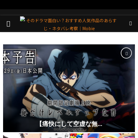
PRIMARY
MENU
【痛快にして空虚な無...
【