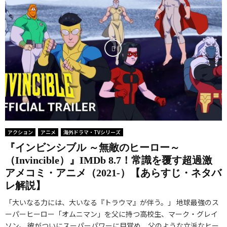
世
・
メ
A
サ
界
サ
『
r
ム
生
ー
俺
c
ラ
活
カ
だ
a
イ
』
ス
け
n
』
ウ
（
レ
e
エ
ザ
T
ベ
）
ミ
い
h
ル
』
ー
主
e
ア
映
賞
人
A
ッ
像
受
公
m
アクション
アニメ
海外ドラマ・TVシリーズ
プ
革
賞
が
a
『インビンシブル ～無敵のヒーロー～
な
命
の
ア
z
（Invincible）』IMDb 8.7！常識を覆す超過激
件
と
衝
アメコミ・アニメ（2021-）【あらすじ・ネタバ
ニ
i
』
姉
撃
レ解説】
メ
n
評
妹
作
史
g
「大いなる力には、大いなる『トラウマ』が伴う。」 地球最強のス
価
の
！
に
D
ーパーヒーロー「オムニマン」を父に持つ高校生、マーク・グレイ
・
悲
I
残
i
ソン。 彼がついにスーパーパワーに目覚め、父のような立派なヒー