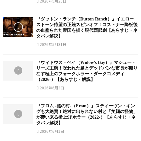
2026年5月28日
す
と
バ
】
じ
絶
レ
『ダットン・ランチ（Dutton Ranch）』イエロー
・
望
解
ストーン待望の正統スピンオフ！コストナー降板後
ネ
の
の血塗られた帝国を描く現代西部劇【あらすじ・ネ
説
タ
バ
タバレ解説】
】
バ
ー
2026年5月31日
レ
チ
解
ャ
『ウィドウズ・ベイ（Widow’s Bay）』マシュー・
リーズ主演！呪われた島とデッドパンな市長が織り
説
ル
なす極上のフォークホラー・ダークコメディ
】
空
（2026-）【あらすじ・解説】
間
2026年6月3日
【
全
『フロム -謎の村-（From）』スティーヴン・キン
エ
グも大絶賛！絶対に出られない村と「笑顔の怪物」
が襲い来る極上SFホラー（2022-）【あらすじ・ネ
ピ
タバレ解説】
ソ
2026年6月1日
ー