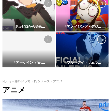
痛
快
に
し
『Re:ゼロから始め...
『アメイジング・デジ...
て
『
『
空
R
ア
虚
e
メ
な
:
イ
無
ゼ
ジ
双
『アーケイン（Arc...
『ブルーアイ・サムラ...
ロ
ン
劇
『
『
か
グ
】
ア
ブ
ら
・
Home
»
海外ドラマ・TVシリーズ
»
アニメ
日
ー
ル
始
デ
アニメ
/
ケ
ー
め
ジ
韓
イ
ア
る
タ
ア
ン
イ
異
ル
ニ
（
・