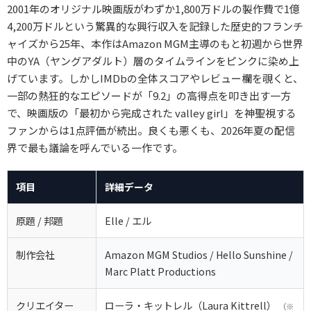
2001年のオリジナル映画版がわずか1,800万ドルの製作費で1億
4,200万ドルという驚異的な興行収入を記録した歴史的フランチ
ャイズから25年、本作はAmazon MGM主導のもと初週から世界
中のYA（ヤングアダルト）層のタイムラインをピンクに染め上
げています。しかしIMDbの全体スコアやレビュー欄を覗くと、
一部の熱狂的なエピソードが「9.2」の高得点を叩き出す一方
で、映画版の「最初から完成された valley girl」を神聖視する
ファンからは1点評価が続出。良くも悪くも、2026年夏の配信
界で最も議論を呼んでいる一作です。
項目
詳細データ
原題 / 邦題
Elle / エル
制作会社
Amazon MGM Studios / Hello Sunshine /
Marc Platt Productions
クリエイター
ローラ・キットレル（Laura Kittrell）
（※