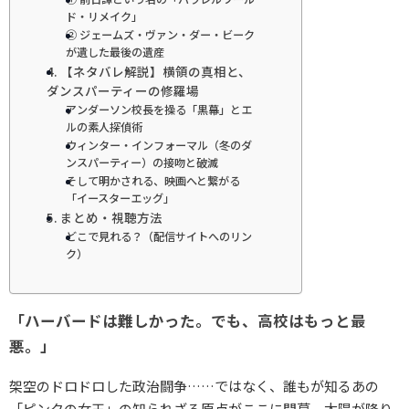
ド・リメイク」
② ジェームズ・ヴァン・ダー・ビーク
が遺した最後の遺産
4. 【ネタバレ解説】横領の真相と、
ダンスパーティーの修羅場
アンダーソン校長を操る「黒幕」とエ
ルの素人探偵術
ウィンター・インフォーマル（冬のダ
ンスパーティー）の接吻と破滅
そして明かされる、映画へと繋がる
「イースターエッグ」
5. まとめ・視聴方法
どこで見れる？（配信サイトへのリン
ク）
「ハーバードは難しかった。でも、高校はもっと最
悪。」
架空のドロドロした政治闘争……ではなく、誰もが知るあの
「ピンクの女王」の知られざる原点がここに開幕。太陽が降り