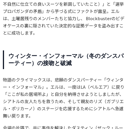
不自然に仕立ての良いスーツを新調していたこと）」と「選挙
プロパガンダの矛盾」から芋づる式にファクトが露呈。エル
は、土曜居残りのメンバーたちと協力し、 Blockbusterのビデ
オケースの裏に隠されていた決定的な証拠データを盗み出すこ
とに成功します。
ウィンター・インフォーマル（冬のダンスパ
ーティー）の接吻と破滅
物語のクライマックスは、悲願のダンスパーティー「ウィンタ
ー・インフォーマル」。エルは、一度はLA（ベルエア）に戻り
「ここが私の居場所よ」と自分を納得させようとしましたが、
シアトルの友人たちを救うため、そして親友のリズ（ガブリエ
ル・ポリカーノ）のステージを応援するためにシアトルへ急遽
舞い戻ります。
会場の片隅で、共に事件を解決したダスティン（ザック・ルー