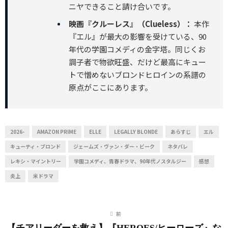
ニヤできること請け合いです。
映画『クルーレス』（Clueless）：
本作
『エル』が最大の影響を受けている、90
年代の学園コメディの金字塔。同じくお
調子者で物欲旺盛、だけど最高にキュー
トで憎めないブロンドヒロインの系譜の
原点がここにあります。
2026-
AMAZON PRIME
ELLE
LEGALLY BLONDE
あらすじ
エル
キューティ・ブロンド
ジェームズ・ヴァン・ダー・ビーク
ネタバレ
レキシ・マイントリー
学園コメディ、青春ドラマ、90年代ノスタルジー
感想
炎上
米ドラマ
前