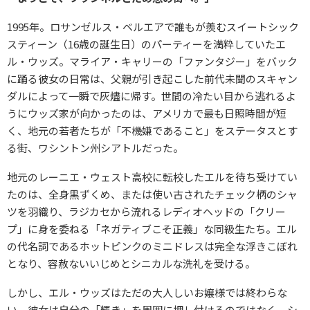
1995年。ロサンゼルス・ベルエアで誰もが羨むスイートシック
スティーン（16歳の誕生日）のパーティーを満粋していたエ
ル・ウッズ。マライア・キャリーの「ファンタジー」をバック
に踊る彼女の日常は、父親が引き起こした前代未聞のスキャン
ダルによって一瞬で灰燼に帰す。世間の冷たい目から逃れるよ
うにウッズ家が向かったのは、アメリカで最も日照時間が短
く、地元の若者たちが「不機嫌であること」をステータスとす
る街、ワシントン州シアトルだった。
地元のレーニエ・ウェスト高校に転校したエルを待ち受けてい
たのは、全身黒ずくめ、または使い古されたチェック柄のシャ
ツを羽織り、ラジカセから流れるレディオヘッドの「クリー
プ」に身を委ねる「ネガティブこそ正義」な同級生たち。エル
の代名詞であるホットピンクのミニドレスは完全な浮きこぼれ
となり、容赦ないいじめとシニカルな洗礼を受ける。
しかし、エル・ウッズはただの大人しいお嬢様では終わらな
い。彼女は自分の「輝き」を周囲に押し付けるのではなく、シ