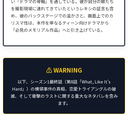
い「ドラマの骨軸」を通している。彼が自分の娘たち
を撮影現場に連れてきていたというレキシの証言も含
め、彼のバックステージでの温かさと、画面上でのカ
リスマ性は、本作を単なるティーン向けドラマから
「必見のメモリアル作品」へと引き上げている。
⚠️ WARNING
以下、シーズン1最終話（第8話「What, Like It’s
Hard」）の横領事件の真相、恋愛トライアングルの破
滅、そして衝撃のラストに関する重大なネタバレを含み
ます。