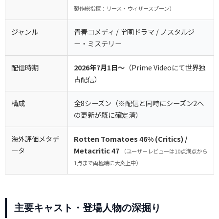
製作総指揮：リース・ウィザースプーン）
ジャンル
青春コメディ / 学園ドラマ / ノスタルジ
ー・ミステリー
配信時期
2026年7月1日〜
（Prime Videoにて世界独
占配信）
構成
全8シーズン（※配信と同時にシーズン2へ
の更新が既に確定済）
海外評価メタデ
Rotten Tomatoes 46% (Critics) /
ータ
Metacritic 47
（ユーザーレビューは10点満点から
1点まで両極端に大炎上中）
主要キャスト・登場人物の深掘り