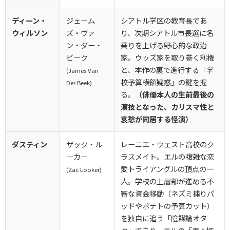
ディーン・
ジェーム
シアトル学区の教育長であ
ウィルソン
ズ・ヴァ
り、次期シアトル市長選に名
ン・ダー・
乗りを上げる野心的な政治
ビーク
家。ウッズ家を取り巻く利権
と、本作の裏で進行する「学
(James Van
校予算横領疑惑」の鍵を握
Der Beek)
る。
（俳優本人の生前最後の
演技となった、カリスマ性と
哀愁が同居する怪演）
ダスティン
ザック・ル
レーニエ・ウェスト高校のク
ーカー
ラスメイト。エルの複雑な恋
愛トライアングルの頂点の一
(Zac Looker)
人。学校の上層部が進める不
審な資金移動（ネズミ捕りパ
ッドやポテトの予算カット）
を独自に追う「陰謀論オタ