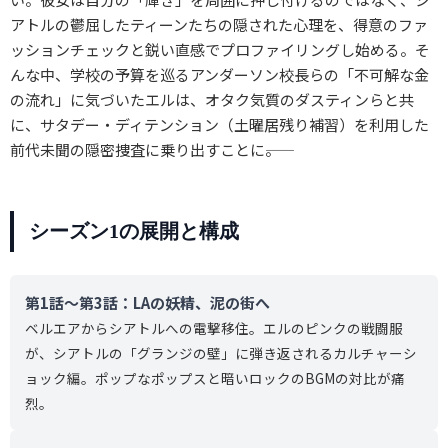
アトルの鬱屈したティーンたちの隠された心理を、得意のファ
ッションチェックと鋭い直感でプロファイリングし始める。そ
んな中、学校の予算を巡るアンダーソン校長らの「不可解な金
の流れ」に気づいたエルは、オタク気質のダスティンらと共
に、サタデー・ディテンション（土曜居残り補習）を利用した
前代未聞の隠密捜査に乗り出すことに――。
シーズン1の展開と構成
第1話〜第3話：LAの妖精、泥の街へ
ベルエアからシアトルへの電撃移住。エルのピンクの戦闘服
が、シアトルの「グランジの壁」に弾き返されるカルチャーシ
ョック編。ポップなポップスと暗いロックのBGMの対比が痛
烈。