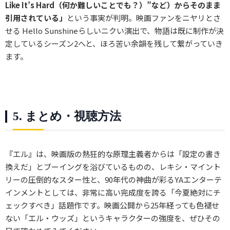
Like It’s Hard（何か難しいことでも？）”など）からそのまま
引用されている」
という事実が判明。映画ファンをニヤリとさ
せる Hello Sunshineらしいニクい演出で、物語は既に制作が決
定しているシーズン2へと、ほろ苦い余韻を残して繋がっていき
ます。
5. まとめ・視聴方法
『エル』は、映画版の熱狂的な原理主義者からは「設定の書き
換えだ」とブーイングを浴びているものの、レキシ・マイント
リーの圧倒的なスター性と、90年代の神曲が彩るYAエンターテ
インメントとしては、非常に高い完成度を誇る「今夏絶対にチ
ェックすべき」話題作です。映画公開から25年経っても色褪せ
ない「エル・ウッズ」というキャラクターの強度を、ぜひその