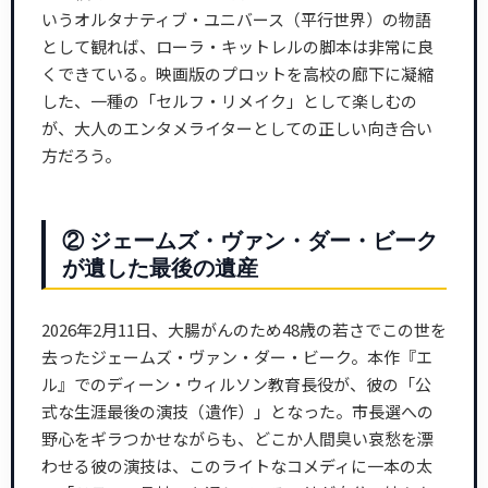
いうオルタナティブ・ユニバース（平行世界）の物語
として観れば、ローラ・キットレルの脚本は非常に良
くできている。映画版のプロットを高校の廊下に凝縮
した、一種の「セルフ・リメイク」として楽しむの
が、大人のエンタメライターとしての正しい向き合い
方だろう。
② ジェームズ・ヴァン・ダー・ビーク
が遺した最後の遺産
2026年2月11日、大腸がんのため48歳の若さでこの世を
去ったジェームズ・ヴァン・ダー・ビーク。本作『エ
ル』でのディーン・ウィルソン教育長役が、彼の「公
式な生涯最後の演技（遺作）」となった。市長選への
野心をギラつかせながらも、どこか人間臭い哀愁を漂
わせる彼の演技は、このライトなコメディに一本の太