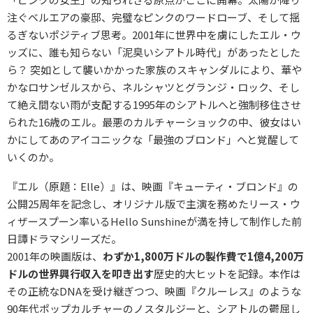
注ぐベルエアの豪邸、完璧なピンクのワードローブ、そして揺
るぎないポジティブ思考。2001年に世界中を虜にしたエル・ウ
ッズに、誰も知らない「泥臭いシアトル時代」があったとした
ら？ 突如として襲いかかった家族のスキャンダルにより、華や
かなロサンゼルスから、ネルシャツとグランジ・ロック、そし
て絶え間ない雨が支配する1995年のシアトルへと強制移住させ
られた16歳のエル。最悪のカルチャーショックの中、彼女はい
かにしてあのアイコニックな「最強のブロンド」へと覚醒して
いくのか。
『エル（原題：Elle）』は、映画『キューティ・ブロンド』の
公開25周年を記念し、オリジナル版で主演を務めたリース・ウ
ィザースプーン率いるHello Sunshineが満を持して制作した前
日譚ドラマシリーズだ。
2001年の映画版は、
わずか1,800万ドルの製作費で1億4,200万
ドルの世界興行収入を叩き出す
歴史的大ヒットを記録。本作は
その正統なDNAを受け継ぎつつ、映画『クルーレス』のような
90年代ポップカルチャーのノスタルジーと、シアトルの鬱屈し