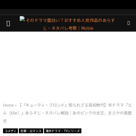
PRIMARY
MENU
Home
»
【『キューティ・ブロンド』知られざる高校時代】米ドラマ『エ
ル（Elle）』あらすじ・ネタバレ解説｜あのピンクの女王、まさかの黒歴
史
コメディ
恋愛・ロマンス
海外ドラマ・TVシリーズ