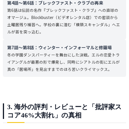
第4話〜第6話：ブレックファスト・クラブの再来
第6話は伝説の名作『ブレックファスト・クラブ』への直球の
オマージュ。Blockbuster（ビデオレンタル店）での密談から
土曜居残り補習へ。学校の裏に潜む「横領スキャンダル」へエ
ルが首を突っ込む。
第7話〜第8話：ウィンター・インフォーマルと修羅場
冬の学園ダンスパーティーを舞台にした決戦。エルの恋愛トラ
イアングルが最悪の形で爆発し、同時にシアトルの街にエルが
真の「居場所」を見出すまでのほろ苦いクライマックス。
3. 海外の評判・レビューと「批評家ス
コア46%大割れ」の真相