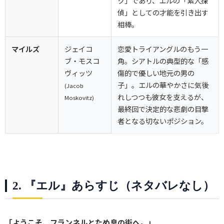
ク」であり、エルの「素人探
偵」としての才能を引き出す
相棒。
マイルズ
ジェイコ
恋愛トライアングルのもう一
ブ・モスコ
角。シアトルの典型的な「感
ヴィッツ
傷的で優しい地元の男の
子」。エルの華やかさに気後
(Jacob
れしつつも彼女を支えるが、
Moskovitz)
最終回で決定的な悲劇の目撃
者となる切ないポジション。
2. 『エル』あらすじ（ネタバレなし）
「ようこそ、フランネルとため息の街へ。」