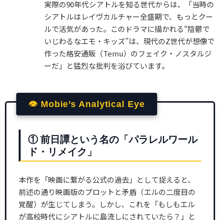
実際の90年代シアトルを知る世代からは、「当時の
シアトルはレイヴカルチャー全盛期で、もっとクー
ルで活気があった。このドラマに描かれる“陰鬱で
いじわるなエモ・キッズ”は、現代のZ世代が想像で
作った格安通販（Temu）のフェイク・ノスタルジ
ーだ」と猛烈な批判を浴びています。
👁 Mobie’s Analytical Eye
① 前日譚という名の「パラレルワール
ド・リメイク」
本作を「映画に繋がる公式の過去」として捉えると、
前述の通り映画版のプロットと矛盾（エルの二度目の
覚醒）が生じてしまう。しかし、これを「もしもエル
が高校時代にシアトルに島流しにされていたら？」と