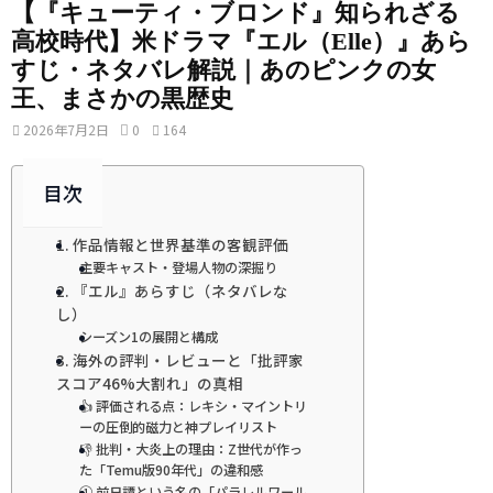
【『キューティ・ブロンド』知られざる
高校時代】米ドラマ『エル（Elle）』あら
すじ・ネタバレ解説｜あのピンクの女
王、まさかの黒歴史
2026年7月2日
0
164
目次
1. 作品情報と世界基準の客観評価
主要キャスト・登場人物の深掘り
2. 『エル』あらすじ（ネタバレな
し）
シーズン1の展開と構成
3. 海外の評判・レビューと「批評家
スコア46%大割れ」の真相
👍 評価される点：レキシ・マイントリ
ーの圧倒的磁力と神プレイリスト
👎 批判・大炎上の理由：Z世代が作っ
た「Temu版90年代」の違和感
① 前日譚という名の「パラレルワール