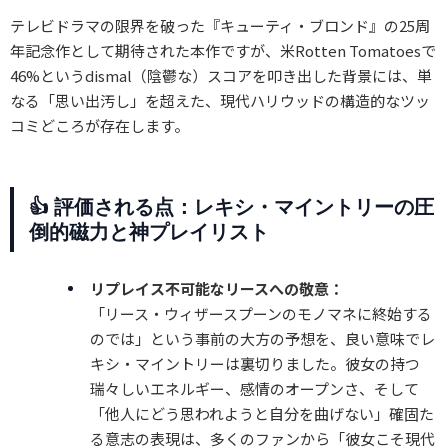
テレビドラマの限界を破った『キューティ・ブロンド』の25周
年記念作として期待された本作ですが、米Rotten Tomatoesで
46%というdismal（陰鬱な）スコアを叩き出した背景には、単
なる「思い出汚し」を超えた、現代ハリウッドの構造的なツッ
コミどころが存在します。
👍 評価される点：レキシ・マイントリーの圧
倒的磁力と神プレイリスト
リプレイス不可能なリースへの敬意：
「リース・ウィザースプーンのモノマネに終始する
のでは」という事前の大方の予想を、良い意味でレ
キシ・マイントリーは裏切りました。彼女の持つ
瑞々しいエネルギー、感情のオープンさ、そして
「他人にどう思われようと自分を曲げない」確固た
る意志の表現は、多くのファンから「彼女こそ現代