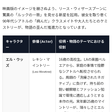
映画版のイメージを崩さぬよう、リース・ウィザースプーンに
驚異の「ルックの一致」を見せる新星を起用。彼女を取り巻く
90年代シアトルの「病んだ」クラスメイトや大人たちとのケミ
ストリーが、物語の歪んだ推進力となっています。
キャラクタ
俳優 (Actor)
役柄・物語のテーマにおける
ー
役割
エル・ウッ
レキシ・マ
16歳の高校生。LAの楽園ベル
ズ
イントリー
エアから、家庭の事情で陰鬱
なシアトルへ転校させられ
(Lexi Minetree)
る。周囲の「洗練されたネガ
ティブ」に負けず、持ち前の
鋭い観察眼とファッション知
識で環境に適応しようとする
本作の光。実年齢25歳のマイ
ントリーが、瑞々しさとエル