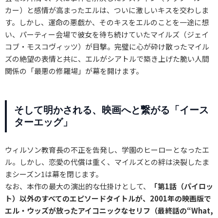
カー）と感情が高まったエルは、ついに激しいキスを交わしま
す。しかし、運命の悪戯か、そのキスをエルのことを一途に想
い、パーティー会場で彼女を待ち続けていたマイルズ（ジェイ
コブ・モスコヴィッツ）が目撃。完璧に心が砕け散ったマイル
ズの絶望の表情と共に、エルがシアトルで築き上げた脆い人間
関係の「最悪の修羅場」が幕を開けます。
そして明かされる、映画へと繋がる「イース
ターエッグ」
ウィルソン教育長の不正を告発し、学園のヒーローとなったエ
ル。しかし、恋愛の代償は重く、マイルズとの絆は決裂したま
まシーズン1は幕を閉じます。
なお、本作の最大の演出的な仕掛けとして、
「第1話（パイロッ
ト）以外のすべてのエピソードタイトルが、2001年の映画版で
エル・ウッズが放ったアイコニックなセリフ（最終話の“What,