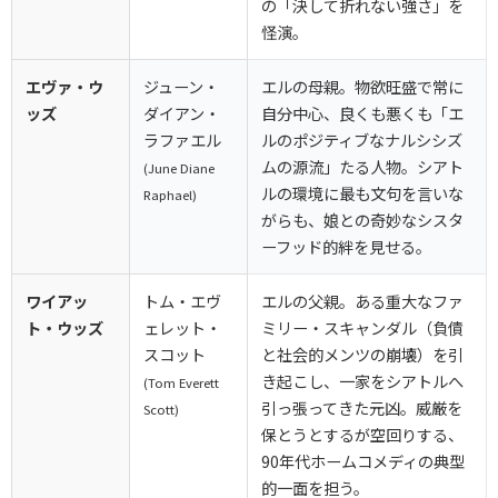
の「決して折れない強さ」を
怪演。
エヴァ・ウ
ジューン・
エルの母親。物欲旺盛で常に
ッズ
ダイアン・
自分中心、良くも悪くも「エ
ラファエル
ルのポジティブなナルシシズ
ムの源流」たる人物。シアト
(June Diane
ルの環境に最も文句を言いな
Raphael)
がらも、娘との奇妙なシスタ
ーフッド的絆を見せる。
ワイアッ
トム・エヴ
エルの父親。ある重大なファ
ト・ウッズ
ェレット・
ミリー・スキャンダル（負債
スコット
と社会的メンツの崩壊）を引
き起こし、一家をシアトルへ
(Tom Everett
引っ張ってきた元凶。威厳を
Scott)
保とうとするが空回りする、
90年代ホームコメディの典型
的一面を担う。