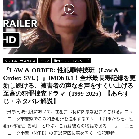
クライム・サスペンス
ドラマ
海外ドラマ・TVシリーズ
『LAW & ORDER: 性犯罪特捜班（Law &
Order: SVU）』IMDb 8.1！全米最長寿記録を更
新し続ける、被害者の声なき声をすくい上げる
至高の犯罪捜査ドラマ（1999-2026）【あらす
じ・ネタバレ解説】
「刑事司法制度において、性犯罪は特に凶悪な犯罪とされる。ニュ
ーヨーク市警察でこの凶悪犯罪を追求するエリート刑事たちを、性
犯罪特捜班（SVU）と呼ぶ。これは彼らの物語である——。」 ニュ
ーヨーク市警（NYPD）の第16管区に籍を置く「性犯罪特...