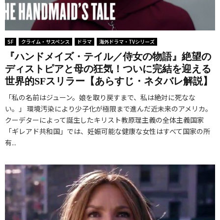
SF
クライム・サスペンス
ドラマ
海外ドラマ・TVシリーズ
『ハンドメイズ・テイル／侍女の物語』絶望の
ディストピアと母の狂気！ついに完結を迎える
世界的SFスリラー【あらすじ・ネタバレ解説】
「私の名前はジューン。娘を取り戻すまで、私は絶対に死なな
い。」 環境汚染により少子化が極限まで進んだ近未来のアメリカ。
クーデターによって誕生したキリスト教原理主義の全体主義国家
「ギレアド共和国」では、妊娠可能な健康な女性はすべて国家の所
有...