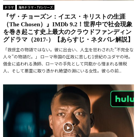
ドラマ
海外ドラマ・TVシリーズ
『ザ・チョーズン：イエス・キリストの生涯
（The Chosen）』IMDb 9.2！世界中で社会現象
を巻き起こす史上最大のクラウドファンディン
グドラマ（2017-）【あらすじ・ネタバレ解説】
「救世主の物語ではない。彼に出会い、人生を狂わされた”不完全な
人々”の物語だ。」 ローマ帝国の圧政に苦しむ1世紀のユダヤの地。
借金に追われる漁師、ローマの手先として同胞から憎まれる徴税
人、そして悪霊に取り憑かれ絶望の淵にいる女性。彼らの前...