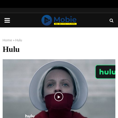
PRIMARY
MENU
Home
»
Hulu
Hulu