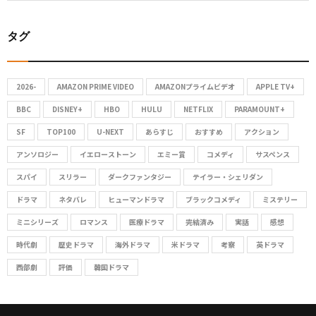
S
a
タグ
r
E
c
A
h
2026-
AMAZON PRIME VIDEO
AMAZONプライムビデオ
APPLE TV+
f
R
o
BBC
DISNEY+
HBO
HULU
NETFLIX
PARAMOUNT+
C
r
SF
TOP100
U-NEXT
あらすじ
おすすめ
アクション
:
アンソロジー
イエローストーン
エミー賞
コメディ
サスペンス
H
スパイ
スリラー
ダークファンタジー
テイラー・シェリダン
ドラマ
ネタバレ
ヒューマンドラマ
ブラックコメディ
ミステリー
ミニシリーズ
ロマンス
医療ドラマ
完結済み
実話
感想
時代劇
歴史ドラマ
海外ドラマ
米ドラマ
考察
英ドラマ
西部劇
評価
韓国ドラマ