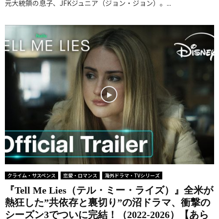
元大統領の息子、JFKジュニア（ジョン・ジョン）。...
クライム・サスペンス
恋愛・ロマンス
海外ドラマ・TVシリーズ
『Tell Me Lies（テル・ミー・ライズ）』全米が
熱狂した”共依存と裏切り”の沼ドラマ、衝撃の
シーズン3でついに完結！（2022-2026）【あら