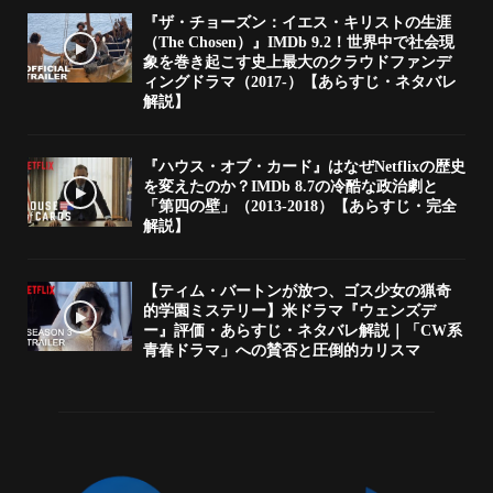
『ザ・チョーズン：イエス・キリストの生涯
（The Chosen）』IMDb 9.2！世界中で社会現
象を巻き起こす史上最大のクラウドファンデ
ィングドラマ（2017-）【あらすじ・ネタバレ
解説】
『ハウス・オブ・カード』はなぜNetflixの歴史
を変えたのか？IMDb 8.7の冷酷な政治劇と
「第四の壁」（2013-2018）【あらすじ・完全
解説】
【ティム・バートンが放つ、ゴス少女の猟奇
的学園ミステリー】米ドラマ『ウェンズデ
ー』評価・あらすじ・ネタバレ解説｜「CW系
青春ドラマ」への賛否と圧倒的カリスマ