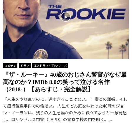
コメディ
ドラマ
海外ドラマ・TVシリーズ
『ザ・ルーキー』40歳のおじさん警官がなぜ最
高なのか？IMDb 8.0の笑って泣ける名作
（2018-）【あらすじ・完全解説】
「人生をやり直すのに、遅すぎることはない。」 妻との離婚、そし
て銀行強盗事件での命拾い。 人生のどん底を味わった40歳のジョ
ン・ノーランは、残りの人生を誰かのために役立てようと一念発起
し、ロサンゼルス市警（LAPD）の警察学校の門を叩く。 ...