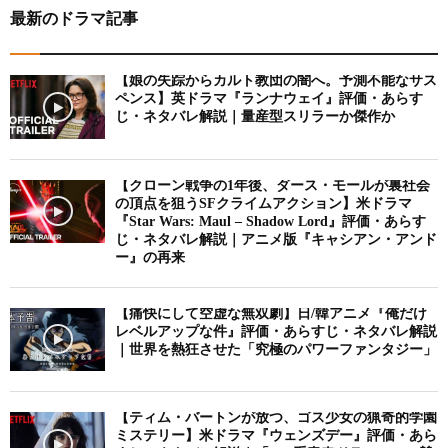
最新のドラマ記事
【娘の失踪からカルト教団の闇へ。予測不能なサス
ペンス】英ドラマ『ランナウェイ』評価・あらす
じ・ネタバレ解説｜量産型スリラーか傑作か
【クローン戦争の1年後、ダース・モールが裏社会
の頂点を狙うSFクライムアクション】米ドラマ
『Star Wars: Maul – Shadow Lord』評価・あらす
じ・ネタバレ解説｜アニメ版『キャシアン・アンド
ー』の再来
【痛快にして空虚な無双劇】日/韓アニメ『俺だけ
レベルアップな件』評価・あらすじ・ネタバレ解説
｜世界を熱狂させた「究極のパワーファンタジー」
【ティム・バートンが放つ、ゴス少女の猟奇的学園
ミステリー】米ドラマ『ウェンズデー』評価・あら