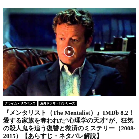
クライム・サスペンス
海外ドラマ・TVシリーズ
『メンタリスト（The Mentalist）』IMDb 8.2！
愛する家族を奪われた“心理学の天才”が、狂気
の殺人鬼を追う復讐と救済のミステリー（2008-
2015）【あらすじ・ネタバレ解説】