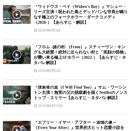
『ウィドウズ・ベイ（Widow’s Bay）』マシュー・
リーズ主演！呪われた島とデッドパンな市長が織り
なす極上のフォークホラー・ダークコメディ
（2026-）【あらすじ・解説】
2026年6月3日
『フロム -謎の村-（From）』スティーヴン・キン
グも大絶賛！絶対に出られない村と「笑顔の怪物」
が襲い来る極上SFホラー（2022-）【あらすじ・ネ
タバレ解説】
2026年6月1日
『捜索者の血（I Will Find You）』サム・ワーシン
トン主演！無実の父の脱獄劇を描くNetflixのノンス
トップ・スリラー【あらすじ・ネタバレ解説】
2026年6月19日
『エブリー・イヤー・アフター ～追憶の夏～
（Every Year After）』世界的大ヒット恋愛小説を