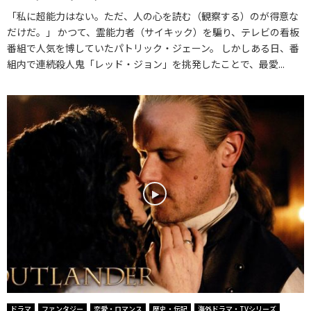
「私に超能力はない。ただ、人の心を読む（観察する）のが得意な
だけだ。」 かつて、霊能力者（サイキック）を騙り、テレビの看板
番組で人気を博していたパトリック・ジェーン。 しかしある日、番
組内で連続殺人鬼「レッド・ジョン」を挑発したことで、最愛...
ドラマ
ファンタジー
恋愛・ロマンス
歴史・伝記
海外ドラマ・TVシリーズ