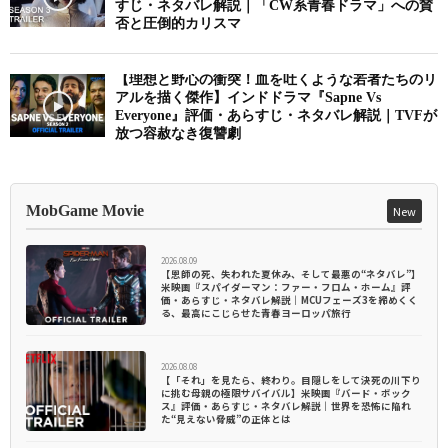
すじ・ネタバレ解説｜「CW系青春ドラマ」への賛
否と圧倒的カリスマ
【理想と野心の衝突！血を吐くような若者たちのリ
アルを描く傑作】インドドラマ『Sapne Vs
Everyone』評価・あらすじ・ネタバレ解説｜TVFが
放つ容赦なき復讐劇
MobGame Movie
New
2026.08.09
【恩師の死、失われた夏休み、そして最悪の“ネタバレ”】
米映画『スパイダーマン：ファー・フロム・ホーム』評
価・あらすじ・ネタバレ解説｜MCUフェーズ3を締めくく
る、最高にこじらせた青春ヨーロッパ旅行
2026.08.08
【「それ」を見たら、終わり。目隠しをして決死の川下り
に挑む母親の極限サバイバル】米映画『バード・ボック
ス』評価・あらすじ・ネタバレ解説｜世界を恐怖に陥れ
た“見えない脅威”の正体とは