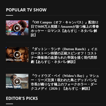
POPULAR TV SHOW
『Off Campus（オフ・キャンパス）』配信12
日で3600万人視聴！Amazonが放つ極上の青春
ホッケー・ロマンス【あらすじ・ネタバレ解
説】
『ダットン・ランチ（Dutton Ranch）』イエ
ローストーン待望の正統スピンオフ！コスト
ナー降板後の血塗られた帝国を描く現代西部
劇【あらすじ・ネタバレ解説】
『ウィドウズ・ベイ（Widow’s Bay）』マシュ
ー・リーズ主演！呪われた島とデッドパンな
市長が織りなす極上のフォークホラー・ダー
クコメディ（2026-）【あらすじ・解説】
EDITOR'S PICKS