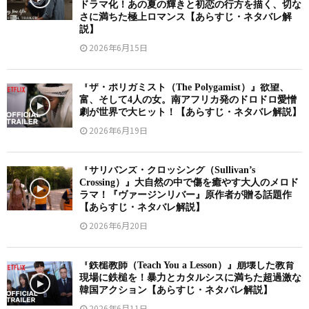
ドラマ化！あの夏の輝きと初恋の行方を描く、切な
さに満ちた極上ロマンス【あらすじ・ネタバレ解
説】
2026年6月15日
『ザ・ポリガミスト（The Polygamist）』欲望、
富、そして4人の女。南アフリカ発のドロドロ愛憎
劇が世界で大ヒット！【あらすじ・ネタバレ解説】
2026年6月19日
『サリバンズ・クロッシング（Sullivan’s
Crossing）』大自然の中で傷を癒やす大人のメロド
ラマ！『ヴァージンリバー』原作者が贈る話題作
【あらすじ・ネタバレ解説】
2026年6月20日
『鉄槌教師（Teach You a Lesson）』崩壊した教育
現場に鉄槌を！暴力とカタルシスに満ちた超過激な
韓国アクション【あらすじ・ネタバレ解説】
2026年6月11日