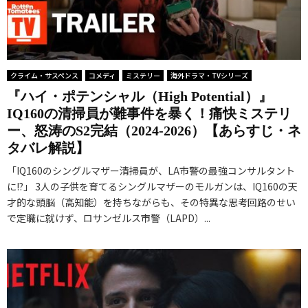
クライム・サスペンス
コメディ
ミステリー
海外ドラマ・TVシリーズ
『ハイ・ポテンシャル（High Potential）』
IQ160の清掃員が難事件を暴く！痛快ミステリ
ー、怒涛のS2完結（2024-2026）【あらすじ・ネ
タバレ解説】
「IQ160のシングルマザー清掃員が、LA市警の最強コンサルタント
に!?」 3人の子供を育てるシングルマザーのモルガンは、IQ160の天
才的な頭脳（高知能）を持ちながらも、その特異な思考回路のせい
で定職に就けず、ロサンゼルス市警（LAPD）...