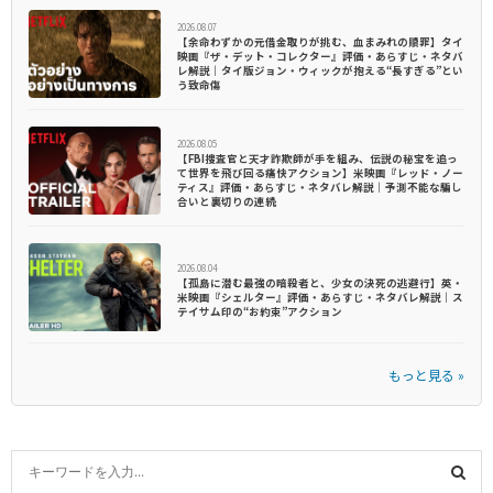
2026.08.07
【余命わずかの元借金取りが挑む、血まみれの贖罪】タイ
映画『ザ・デット・コレクター』評価・あらすじ・ネタバ
レ解説｜タイ版ジョン・ウィックが抱える“長すぎる”とい
う致命傷
2026.08.05
【FBI捜査官と天才詐欺師が手を組み、伝説の秘宝を追っ
て世界を飛び回る痛快アクション】米映画『レッド・ノー
ティス』評価・あらすじ・ネタバレ解説｜予測不能な騙し
合いと裏切りの連続
2026.08.04
【孤島に潜む最強の暗殺者と、少女の決死の逃避行】英・
米映画『シェルター』評価・あらすじ・ネタバレ解説｜ス
テイサム印の“お約束”アクション
もっと見る »
S
e