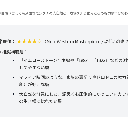
予告編（美しくも過酷なモンタナの大自然と、牧場を巡る血みどろの権力闘争は終
★★★★☆
🏆 評価：
（Neo-Western Masterpiece / 現代西
👀 推奨視聴層：
『イエローストーン』本編や『1883』『1923』などの
してやまない層
マフィア映画のような、家族の裏切りやドロドロの権力
劇）が好きな層
大自然を背景にした、泥臭くも圧倒的にかっこいいカウ
の生き様に惚れたい層