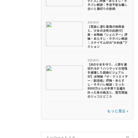
ティス』評価・あらすじ・ネ
タバレ解説｜予測不能な騙し
合いと裏切りの連続
2026.08.04
【孤島に潜む最強の暗殺者
と、少女の決死の逃避行】
英・米映画『シェルター』評
価・あらすじ・ネタバレ解説
｜ステイサム印の“お約束”ア
クション
2026.08.04
【AIの少女を守り、人類を裏
切れるか？ハリウッドの常識
を破壊した超絶ビジュアル
SF】米映画『ザ・クリエイタ
ー／創造者』評価・あらす
じ・ネタバレ解説｜たった
8000万ドルの予算で巨編を
作った男の執念と、賛否両論
のツッコミどころ
もっと見る »
S