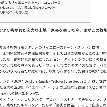
がり続ける「イエローストーン」ユニバース
e Madison』など、舞台は新たなフェーズへ
で見れる？（配信状況）
で守り抜かれた広大な土地。家長を失った今、誰がこの牧
」
の面積を誇るモンタナ州の「イエローストーン・ダットン牧場」。
、土地開発業者や先住民居留地、そして自然の猛威からこの土地を
ったが、絶対的な家長であったジョン・ダットンがついにその舞台
ベス、義理の息子であるリップ、そして次男のケイスたちは、引き
から迫り来る新たな敵を前に、牧場の存続を懸けた最後の戦いに挑
チ（原題：Dutton Ranch / Yellowstone Sequel）』は
た現代の西部劇『イエローストーン』の正統なる続編（スピンオフ
amountの超大型ドラマだ。
のテイラー・シェリダンは、ケビン・コストナーの降板というシリ
り、残されたキャラクターたちの「喪失と再生」、そして血塗られ