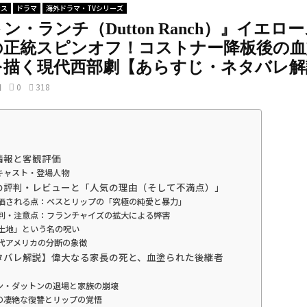
ンス
ドラマ
海外ドラマ・TVシリーズ
ン・ランチ（Dutton Ranch）』イエロ
の正統スピンオフ！コストナー降板後の血
を描く現代西部劇【あらすじ・ネタバレ解
日
0
318
品情報と客観評価
キャスト・登場人物
海外の評判・レビューと「人気の理由（そして不満点）」
 評価される点：ベスとリップの「究極の純愛と暴力」
 批判・注意点：フランチャイズの拡大による弊害
「土地」という名の呪い
現代アメリカの分断の象徴
【ネタバレ解説】偉大なる家長の死と、血塗られた後継者
ン・ダットンの退場と家族の崩壊
の凄絶な復讐とリップの覚悟