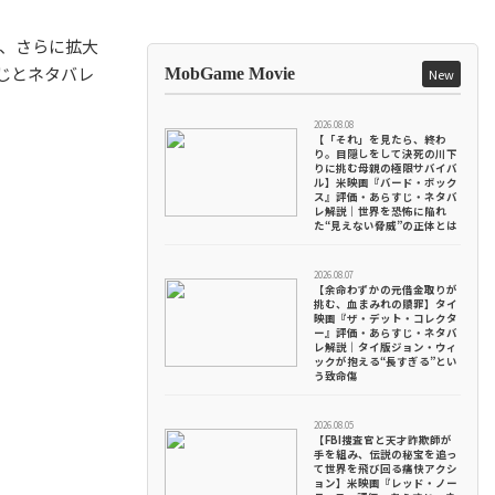
、さらに拡大
じとネタバレ
MobGame Movie
New
2026.08.08
【「それ」を見たら、終わ
り。目隠しをして決死の川下
りに挑む母親の極限サバイバ
ル】米映画『バード・ボック
ス』評価・あらすじ・ネタバ
レ解説｜世界を恐怖に陥れ
た“見えない脅威”の正体とは
2026.08.07
【余命わずかの元借金取りが
挑む、血まみれの贖罪】タイ
映画『ザ・デット・コレクタ
ー』評価・あらすじ・ネタバ
レ解説｜タイ版ジョン・ウィ
ックが抱える“長すぎる”とい
う致命傷
2026.08.05
【FBI捜査官と天才詐欺師が
手を組み、伝説の秘宝を追っ
て世界を飛び回る痛快アクシ
ョン】米映画『レッド・ノー