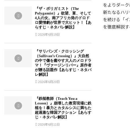
をよりダーク
『ザ・ポリガミスト（The
新たなるハリ
Polygamist）』欲望、富、そして
4人の女。南アフリカ発のドロド
を続ける「イ
ロ愛憎劇が世界で大ヒット！【あ
を徹底解説す
らすじ・ネタバレ解説】
2026年6月19日
『サリバンズ・クロッシング
（Sullivan’s Crossing）』大自然
の中で傷を癒やす大人のメロドラ
マ！『ヴァージンリバー』原作者
が贈る話題作【あらすじ・ネタバ
レ解説】
2026年6月20日
『鉄槌教師（Teach You a
Lesson）』崩壊した教育現場に鉄
槌を！暴力とカタルシスに満ちた
超過激な韓国アクション【あらす
じ・ネタバレ解説】
2026年6月11日