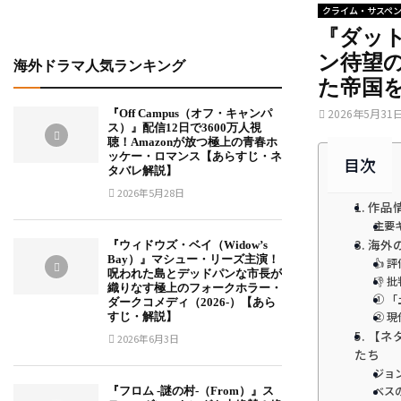
クライム・サスペ
『ダット
ン待望
海外ドラマ人気ランキング
た帝国
2026年5月31
『Off Campus（オフ・キャンパ
ス）』配信12日で3600万人視
聴！Amazonが放つ極上の青春ホ
ッケー・ロマンス【あらすじ・ネ
目次
タバレ解説】
2026年5月28日
1. 作
主要
3. 
『ウィドウズ・ベイ（Widow’s
Bay）』マシュー・リーズ主演！
👍
呪われた島とデッドパンな市長が
👎
織りなす極上のフォークホラー・
① 
ダークコメディ（2026-）【あら
② 
すじ・解説】
5. 
2026年6月3日
たち
ジョ
ベス
『フロム -謎の村-（From）』ス