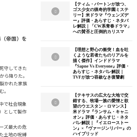
【ティム・バートンが放つ、
ゴス少女の猟奇的学園ミステ
リー】米ドラマ『ウェンズデ
ー』評価・あらすじ・ネタバ
レ解説｜「CW系青春ドラマ」
への賛否と圧倒的カリスマ
場（帝国）を
【理想と野心の衝突！血を吐
くような若者たちのリアルを
描く傑作】インドドラマ
『Sapne Vs Everyone』評価・
死守してきた
あらすじ・ネタバレ解説｜
から降りた。
TVFが放つ容赦なき復讐劇
裂かれた家族
む。
【テキサスの広大な大地で交
錯する、牧場一族の愛憎と欲
、世界中で社会現象
望のウエスタン・ロマンス】
）として製作
米ドラマ『ランサム・キャニ
オン』評価・あらすじ・ネタ
バレ解説｜『イエローストー
ーズ最大の危
ン』×『ヴァージンリバー』の
た土地の呪縛
ハイブリッド