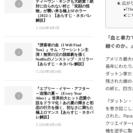
ティーヴン・キングも大絶賛！絶
6. 広
対に出られない村と「笑顔の怪
『Th
物」が襲い来る極上SFホラー
どこ
（2022-）【あらすじ・ネタバレ
解説】
2026年6月1日
「血と暴力
継ぐのか。
『捜索者の血（I Will Find
You）』サム・ワーシントン主
演！無実の父の脱獄劇を描く
アメリカ最大
Netflixのノンストップ・スリラー
【あらすじ・ネタバレ解説】
長年にわたり
2026年6月19日
ダットン家だ
残された娘の
の絆と、四方
『エブリー・イヤー・アフター
～追憶の夏～（Every Year
After）』世界的大ヒット恋愛小
『ダットン・ラン
説をドラマ化！あの夏の輝きと初
を巻き起こし
恋の行方を描く、切なさに満ちた
極上ロマンス【あらすじ・ネタバ
された、Par
レ解説】
クリエイター
2026年6月15日
機を逆手に取