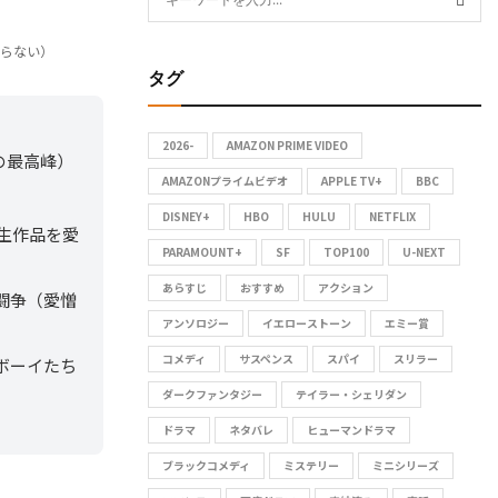
e
S
a
わらない）
タグ
r
E
c
A
h
2026-
AMAZON PRIME VIDEO
部劇の最高峰）
f
R
AMAZONプライムビデオ
APPLE TV+
BBC
o
DISNEY+
HBO
HULU
NETFLIX
C
r
派生作品を愛
:
PARAMOUNT+
SF
TOP100
U-NEXT
H
あらすじ
おすすめ
アクション
闘争（愛憎
アンソロジー
イエローストーン
エミー賞
コメディ
サスペンス
スパイ
スリラー
ボーイたち
ダークファンタジー
テイラー・シェリダン
ドラマ
ネタバレ
ヒューマンドラマ
ブラックコメディ
ミステリー
ミニシリーズ