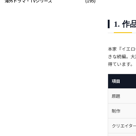
海外ドラマ・TVシリーズ
(195)
1. 
本家『イエロ
きな続編。大
得ています。
項目
原題
制作
クリエイタ