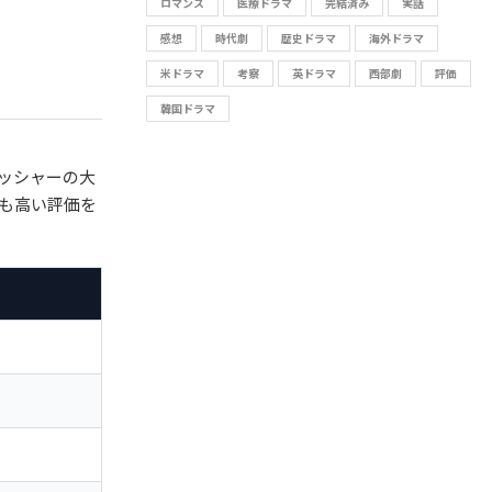
ロマンス
医療ドラマ
完結済み
実話
感想
時代劇
歴史ドラマ
海外ドラマ
米ドラマ
考察
英ドラマ
西部劇
評価
韓国ドラマ
ッシャーの大
も高い評価を