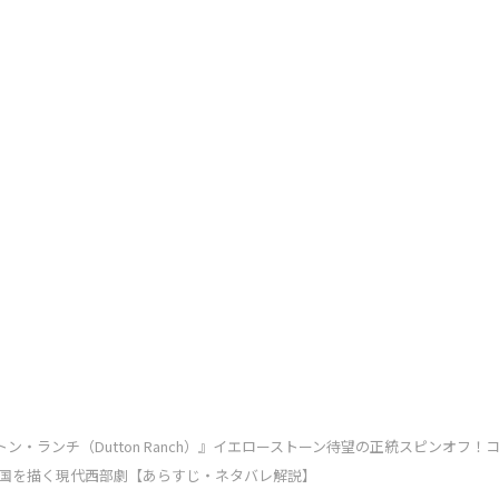
トン・ランチ（Dutton Ranch）』イエローストーン待望の正統スピンオフ
国を描く現代西部劇【あらすじ・ネタバレ解説】