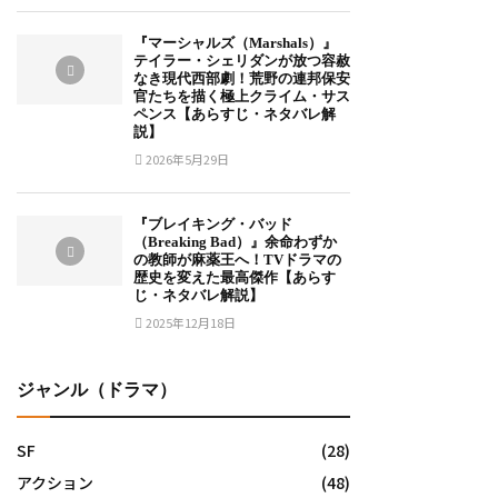
『マーシャルズ（Marshals）』
テイラー・シェリダンが放つ容赦
なき現代西部劇！荒野の連邦保安
官たちを描く極上クライム・サス
ペンス【あらすじ・ネタバレ解
説】
2026年5月29日
『ブレイキング・バッド
（Breaking Bad）』余命わずか
の教師が麻薬王へ！TVドラマの
歴史を変えた最高傑作【あらす
じ・ネタバレ解説】
2025年12月18日
ジャンル（ドラマ）
SF
(28)
アクション
(48)