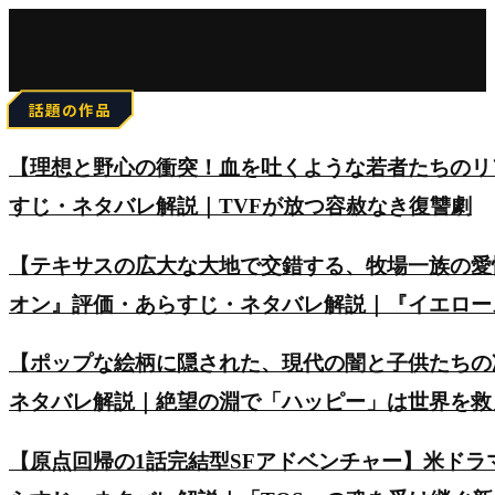
for:
話題の作品
【理想と野心の衝突！血を吐くような若者たちのリアルを
すじ・ネタバレ解説｜TVFが放つ容赦なき復讐劇
【テキサスの広大な大地で交錯する、牧場一族の愛
オン』評価・あらすじ・ネタバレ解説｜『イエロー
【ポップな絵柄に隠された、現代の闇と子供たちの
ネタバレ解説｜絶望の淵で「ハッピー」は世界を救
【原点回帰の1話完結型SFアドベンチャー】米ド