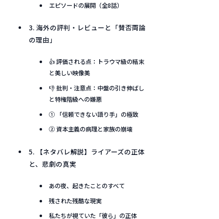
エピソードの展開（全8話）
3. 海外の評判・レビューと「賛否両論
の理由」
👍 評価される点：トラウマ級の結末
と美しい映像美
👎 批判・注意点：中盤の引き伸ばし
と特権階級への嫌悪
① 「信頼できない語り手」の極致
② 資本主義の病理と家族の崩壊
5. 【ネタバレ解説】ライアーズの正体
と、悲劇の真実
あの夜、起きたことのすべて
残された残酷な現実
私たちが視ていた「彼ら」の正体