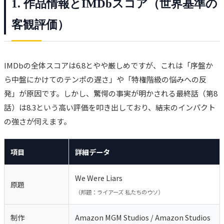
1. 作品情報とIMDbスコア（世界基準の
客観評価）
IMDbの全体スコアは6.8とやや厳しめですが、これは「序盤か
ら中盤にかけてのテンポの遅さ」や「特権階級の悩みへの反
発」が原因です。しかし、驚愕の事実が明かされる最終話（第8
話）は8.3という高い評価を叩き出しており、結末のインパクト
の強さが伺えます。
項目
詳細データ
We Were Liars
原題
（邦題：ライアーズ 私たちのウソ）
制作
Amazon MGM Studios / Amazon Studios