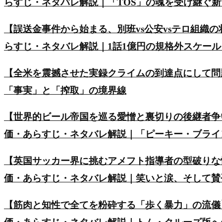
らすじ・ネタバレ解説｜「TOS」の魂を受け継ぐ
【誤送金事件から始まる、別班vs公安vsテロ組織の
らすじ・ネタバレ解説｜1話1億円の規格外スケー
【全米を震撼させた実録クライムの到達点にして問
「事実」と「搾取」の境界線
【世界的ビール帝国を巡る愛憎と裏切りの後継者争い】英ド
価・あらすじ・ネタバレ解説｜「ピーキー・ブライ
【英国サッカー界に挑むアメフト指導者の型破りな
価・あらすじ・ネタバレ解説｜笑いと涙、そして賛
【筋肉と知性で全てを粉砕する「歩く暴力」の流儀