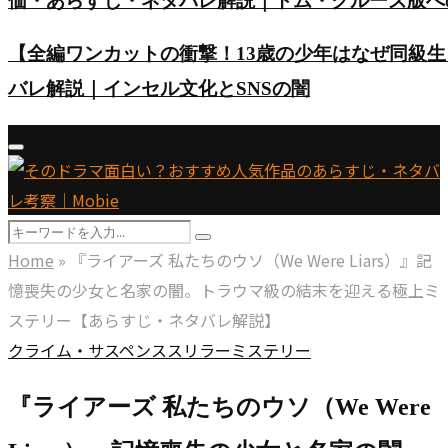
価・あらすじ・ネタバレ解説｜トム・クルーズ版へ
【全編ワンカットの衝撃！13歳の少年はなぜ同級
バレ解説｜インセル文化とSNSの闇
Primary
Menu
Search
Search
for:
Home
»
『ライアーズ 私たちのウソ（We Were Liars）』記
憶喪失の少女と名家の闇。トラウマ級の結末を迎える極上ミ
ステリー【あらすじ・ネタバレ解説】
クライム・サスペンス
スリラー
ミステリー
『ライアーズ 私たちのウソ（We Were