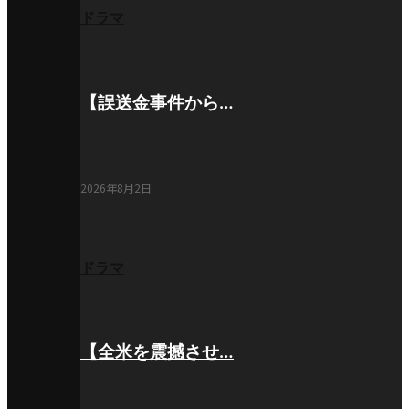
ドラマ
【誤送金事件から…
2026年8月2日
ドラマ
【全米を震撼させ…