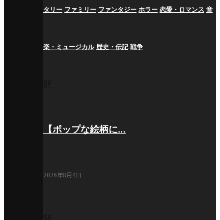
タリー
ファミリー
ファンタジー
ホラー
恋愛・ロマンス
音
楽・ミュージカル
歴史・伝記
戦争
SF
【ポップな絵柄に…
2026年8月4日
SF