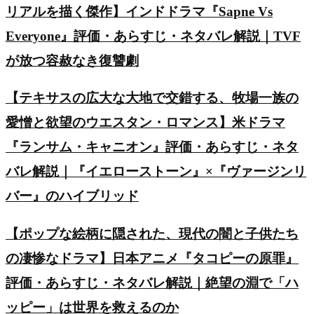
リアルを描く傑作】インドドラマ『Sapne Vs
Everyone』評価・あらすじ・ネタバレ解説｜TVF
が放つ容赦なき復讐劇
【テキサスの広大な大地で交錯する、牧場一族の
愛憎と欲望のウエスタン・ロマンス】米ドラマ
『ランサム・キャニオン』評価・あらすじ・ネタ
バレ解説｜『イエローストーン』×『ヴァージンリ
バー』のハイブリッド
【ポップな絵柄に隠された、現代の闇と子供たち
の凄惨なドラマ】日本アニメ『タコピーの原罪』
評価・あらすじ・ネタバレ解説｜絶望の淵で「ハ
ッピー」は世界を救えるのか