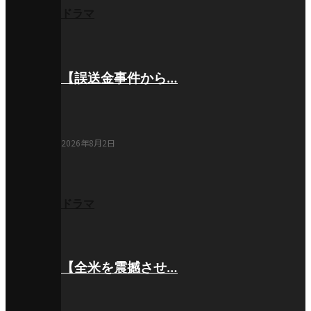
ドラマ
【誤送金事件から…
2026年8月2日
ドラマ
【全米を震撼させ…