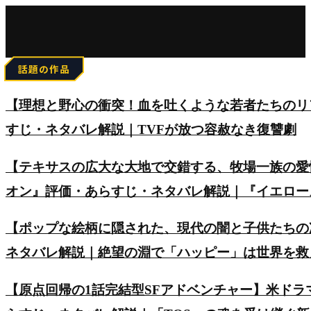
for:
話題の作品
【理想と野心の衝突！血を吐くような若者たちのリアルを
すじ・ネタバレ解説｜TVFが放つ容赦なき復讐劇
【テキサスの広大な大地で交錯する、牧場一族の愛
オン』評価・あらすじ・ネタバレ解説｜『イエロー
【ポップな絵柄に隠された、現代の闇と子供たちの
ネタバレ解説｜絶望の淵で「ハッピー」は世界を救
【原点回帰の1話完結型SFアドベンチャー】米ド