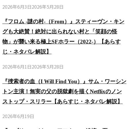
生
ー
4
（2005-
2026年6月3日
2026年5月28日
じ・
の
プ
つ
2020）
ネ
哲
オ
『フロム -謎の村-（From）』スティーヴン・キン
の
【あ
タ
学
ペ
世
グも大絶賛！絶対に出られない村と「笑顔の怪
ら
バ
（2001-
ラ
界
す
物」が襲い来る極上SFホラー（2022-）【あらす
レ
2005）
【あ
の
じ・
解
じ・ネタバレ解説】
【あ
ら
戦
ネ
説
ら
す
い
2026年6月1日
2026年5月28日
タ
｜
す
じ・
【あ
バ
理
じ・
ネ
『捜索者の血（I Will Find You）』サム・ワーシン
ら
レ
想
完
タ
す
トン主演！無実の父の脱獄劇を描くNetflixのノン
解
の
全
バ
じ・
説】
ストップ・スリラー【あらすじ・ネタバレ解説】
家
解
レ
ネ
族
説】
解
2026年6月19日
タ
像
説】
バ
に