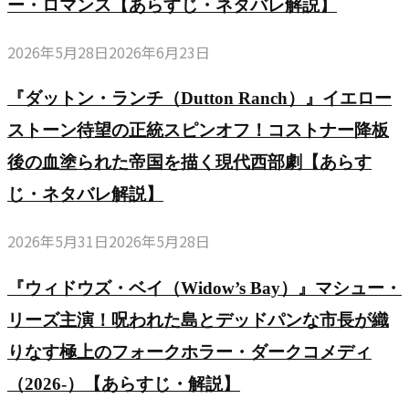
ば
ー・ロマンス【あらすじ・ネタバレ解説】
ナ
ニ
大
ラ
れ
を
メ
な
マ
2026年5月28日
2026年6月23日
る
舞
の
ダ
『大
の
台
実
『ダットン・ランチ（Dutton Ranch）』イエロー
ー
草
か？
に
写
ク
ストーン待望の正統スピンオフ！コストナー降板
原
IMDb
し
化！
フ
の
後の血塗られた帝国を描く現代西部劇【あらす
8.7
た
圧
ァ
小
の
じ・ネタバレ解説】
極
倒
ン
さ
葬
上
的
タ
2026年5月31日
2026年5月28日
な
儀
の
VFX
ジ
家』
屋
癒
で
『ウィドウズ・ベイ（Widow’s Bay）』マシュー・
ー
評
ド
や
描
の
リーズ主演！呪われた島とデッドパンな市長が織
価・
ラ
し
か
金
あ
りなす極上のフォークホラー・ダークコメディ
マ
系
れ
字
ら
（2026-）【あらすじ・解説】
と
ソ
る
塔
す