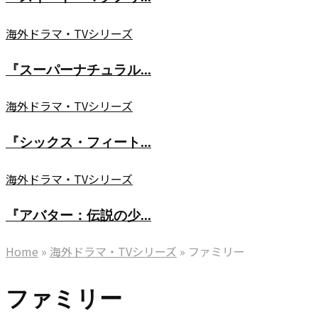
ー
カ
ト・
『ス
海外ドラマ・TVシリーズ
西
マ
ー
部
グ
『スーパーナチュラル...
パ
開
ノ
ー
拓
『シ
海外ドラマ・TVシリーズ
リ
ナ
時
ッ
ア
チ
代
『シックス・フィート...
ク
ス
ュ
を
ス・
（Sweet
『ア
海外ドラマ・TVシリーズ
ラ
生
フ
Magnolias）』
バ
ル
き
ィ
友
『アバター：伝説の少...
タ
（Supernatural）』
抜
ー
情、
ー：
IMDb
く、
Home
»
海外ドラマ・TVシリーズ
»
ファミリー
ト・
恋
伝
8.4！
イ
ア
愛、
説
悪
ン
ファミリー
ン
そ
の
魔
ガ