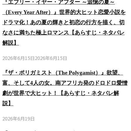
『エブリー・イヤー・アフター ～追憶の夏～
レ
隠
（Every Year After）』世界的大ヒット恋愛小説を
解
さ
ドラマ化！あの夏の輝きと初恋の行方を描く、切
説】
れ
なさに満ちた極上ロマンス【あらすじ・ネタバレ
た
解説】
泥
沼
2026年6月15日
2026年6月15日
の
人
『ザ・ポリガミスト（The Polygamist）』欲望、
間
富、そして4人の女。南アフリカ発のドロドロ愛憎
模
劇が世界で大ヒット！【あらすじ・ネタバレ解
様
説】
2026年6月19日