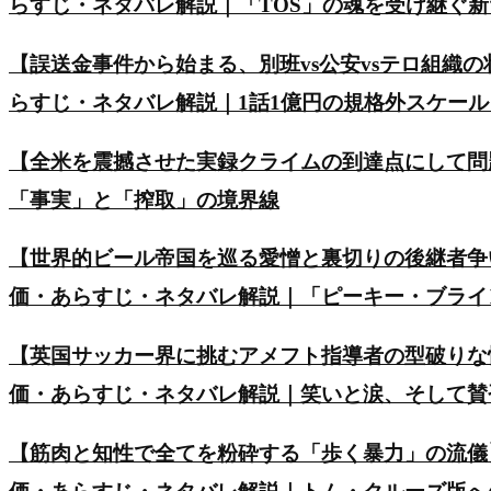
らすじ・ネタバレ解説｜「TOS」の魂を受け継ぐ
【誤送金事件から始まる、別班vs公安vsテロ組織の
らすじ・ネタバレ解説｜1話1億円の規格外スケー
【全米を震撼させた実録クライムの到達点にして問
「事実」と「搾取」の境界線
【世界的ビール帝国を巡る愛憎と裏切りの後継者争い】英ド
価・あらすじ・ネタバレ解説｜「ピーキー・ブライ
【英国サッカー界に挑むアメフト指導者の型破りな
価・あらすじ・ネタバレ解説｜笑いと涙、そして賛
【筋肉と知性で全てを粉砕する「歩く暴力」の流儀