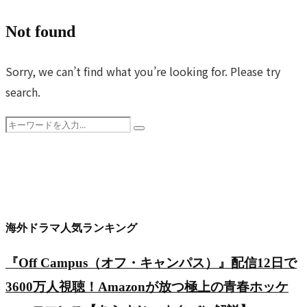
ダ
し
少
狩
ル
ー』
て
年
Not found
り
ス
は
マ
ア
の
一
な
ル
ン
Sorry, we can’t find what you’re looking for. Please try
兄
家
ぜ
ガ
（Avatar:
search.
弟
の
「史
リ
The
が
愛
Search
上
ー
Last
紡
Search
と
for:
最
タ！
Airbender）』
ぐ、
試
高
サ
Netflix
15
練
の
ウ
が
年
の
最
ス
挑
に
年
終
海外ドラマ人気ランキング
カ
む
わ
代
回」
ロ
名
た
記】
『Off Campus（オフ・キャンパス）』配信12日で
と
ラ
作
る
米
3600万人視聴！Amazonが放つ極上の青春ホッケ
呼
イ
ア
壮
ド