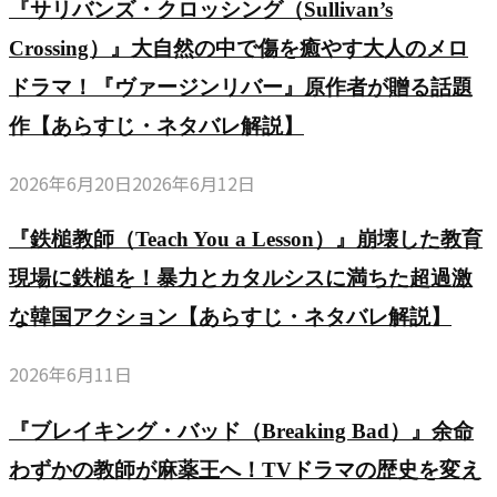
『サリバンズ・クロッシング（Sullivan’s
Crossing）』大自然の中で傷を癒やす大人のメロ
ドラマ！『ヴァージンリバー』原作者が贈る話題
作【あらすじ・ネタバレ解説】
2026年6月20日
2026年6月12日
『鉄槌教師（Teach You a Lesson）』崩壊した教育
現場に鉄槌を！暴力とカタルシスに満ちた超過激
な韓国アクション【あらすじ・ネタバレ解説】
2026年6月11日
『ブレイキング・バッド（Breaking Bad）』余命
わずかの教師が麻薬王へ！TVドラマの歴史を変え