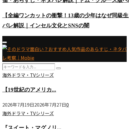
価・あらすじ・ネタバレ解説｜トム・クルーズ版へ
【全編ワンカットの衝撃！13歳の少年はなぜ同級
バレ解説｜インセル文化とSNSの闇
Primary
Menu
Search
Search
for:
【19
海外ドラマ・TVシリーズ
世
【19世紀のアメリカ...
紀
の
2026年7月19日
2026年7月27日
0
ア
『ス
海外ドラマ・TVシリーズ
メ
イ
リ
『スイート・マグノリ...