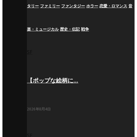
タリー
ファミリー
ファンタジー
ホラー
恋愛・ロマンス
音
楽・ミュージカル
歴史・伝記
戦争
SF
【ポップな絵柄に…
2026年8月4日
SF