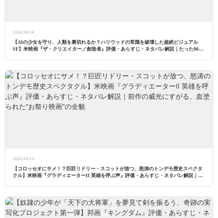
2026.08.04
【AIの少女を守り、人類を裏切れるか？ハリウッドの常識を破壊した超絶ビジュアル
SF】米映画『ザ・クリエイター／創造者』評価・あらすじ・ネタバレ解説｜たった8000
万ドルの予算で巨編を作った男の執念と、賛否両論のツッコミどころ
2026.08.03
【コロッセオにサメ！？巨匠リドリー・スコットが放つ、怒涛のトンデモ歴史スペクタ
クル】米映画『グラディエーターII 英雄を呼ぶ声』評価・あらすじ・ネタバレ解説｜前
作の威光にすがる、血塗られた“お祭り映画”の全貌