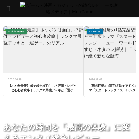
PRIMARY
MENU
Mobile Game
TV Series
2026.06.19
2026.08.03
【2026年最新】ポケポケは面白い？評価・レビュ
【原点回帰の1話完結型SFアドベン
ーと初心者攻略｜ランクマ最強デッキと「運ゲ
マ『スタートレック：ストレンジ・
ー」のリアル
ルド』評価・あらすじ・ネタバレ解
の魂を受け継ぐ新たな航海
あなたの時間を「最高の体験」に変
えるエンタメ総合レビュー