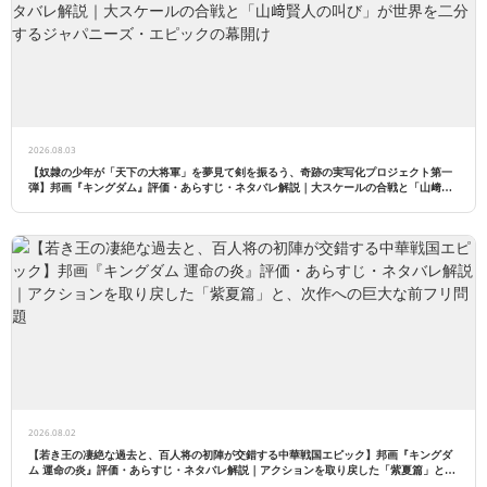
2026.08.03
【奴隷の少年が「天下の大将軍」を夢見て剣を振るう、奇跡の実写化プロジェクト第一
弾】邦画『キングダム』評価・あらすじ・ネタバレ解説｜大スケールの合戦と「山﨑賢
人の叫び」が世界を二分するジャパニーズ・エピックの幕開け
2026.08.02
【若き王の凄絶な過去と、百人将の初陣が交錯する中華戦国エピック】邦画『キングダ
ム 運命の炎』評価・あらすじ・ネタバレ解説｜アクションを取り戻した「紫夏篇」と、
次作への巨大な前フリ問題