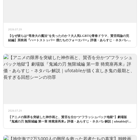
2026.07.29
【なぜ彼らは“等身大の魔法”を失ったのか？大人気LGBTQ青春ドラマ、賛否両論の完
結編】英映画『ハートストッパー 僕たちのフォーエバー』評価・あらすじ・ネタバレ解
説｜駆け足の映画化が奪った「日常の温もり」と、それでも残る愛の形
2026.07.29
【アニメの限界を突破した神作画と、賛否を分かつ“フラッシュバック地獄”】劇場版
『鬼滅の刃 無限城編 第一章 猗窩座再来』評価・あらすじ・ネタバレ解説｜ufotableが描
く哀しき鬼の最期と、長すぎる回想シーンの功罪