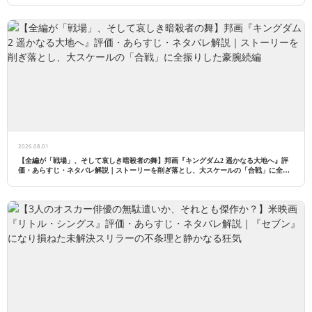
2026.08.01
【全編が「戦場」、そして哀しき暗殺者の舞】邦画『キングダム2 遥かなる大地へ』評
価・あらすじ・ネタバレ解説｜ストーリーを削ぎ落とし、大スケールの「合戦」に全振
りした豪腕続編