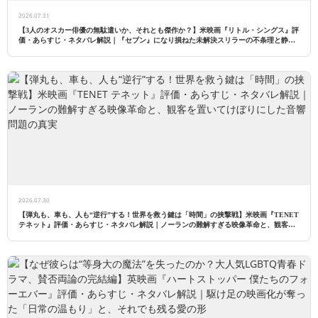
2026.07.31
【3人のオスカー俳優の無駄遣いか、それとも傑作か？】米映画『リトル・シングス』評
価・あらすじ・ネタバレ解説｜『セブン』になり損ねた未解決スリラーの不条理と静か
なる狂気
2026.07.30
【弾丸も、車も、人も“逆行”する！世界を救う鍵は「時間」の挟撃戦】米映画『TENET
テネット』評価・あらすじ・ネタバレ解説｜ノーランの難解すぎる映像革命と、観客を
置いてけぼりにした音響問題の真実