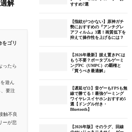
適解
すすめ7選
【指紋がつかない】原神ガチ
勢におすすめの『アンチグレ
アフィルム』3選！画質低下を
抑えて操作性を上げるには？
命をゴリ
【2026年最新】据え置きPCは
もう不要？ポータブルゲーミ
なったら
ングPC（UMPC）の覇権と
「買うべき最適解」
ムを遊ん
【遅延ゼロ】音ゲーもFPSも無
ら、要注
線で勝てる！最強ゲーミング
ワイヤレスイヤホンおすすめ5
選【ドングル付き・
Bluetooth】
接触不良
リーが悲
【2026年版】そのラグ、回線