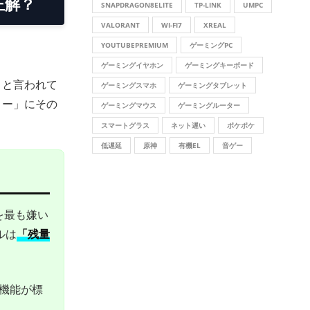
正解？
SNAPDRAGON8ELITE
TP-LINK
UMPC
VALORANT
WI-FI7
XREAL
YOUTUBEPREMIUM
ゲーミングPC
ゲーミングイヤホン
ゲーミングキーボード
」と言われて
ゲーミングスマホ
ゲーミングタブレット
リー」にその
ゲーミングマウス
ゲーミングルーター
スマートグラス
ネット遅い
ポケポケ
低遅延
原神
有機EL
音ゲー
を最も嫌い
ルは
「残量
」機能が標
。