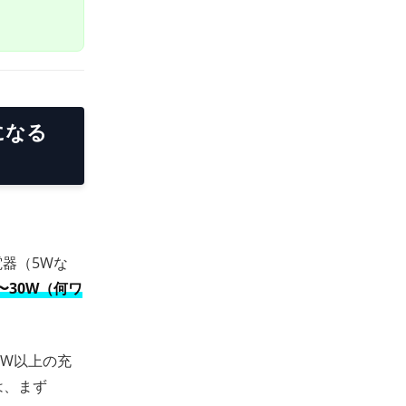
になる
器（5Wな
〜30W（何ワ
20W以上の充
は、まず