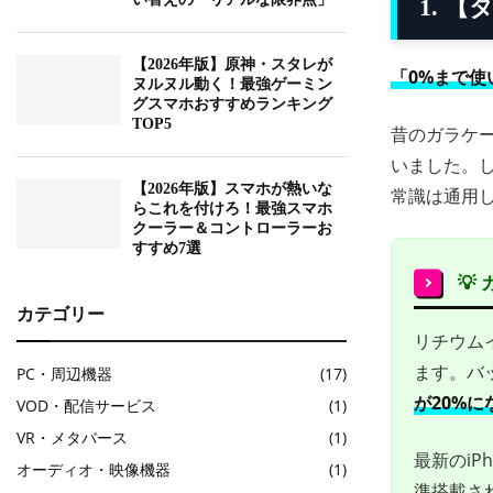
1. 
【2026年版】原神・スタレが
「0%まで使
ヌルヌル動く！最強ゲーミン
グスマホおすすめランキング
TOP5
昔のガラケ
いました。
【2026年版】スマホが熱いな
常識は通用
らこれを付けろ！最強スマホ
クーラー＆コントローラーお
すすめ7選
💡
カテゴリー
リチウム
ます。バ
PC・周辺機器
(17)
が20%
VOD・配信サービス
(1)
VR・メタバース
(1)
最新のiP
オーディオ・映像機器
(1)
準搭載さ