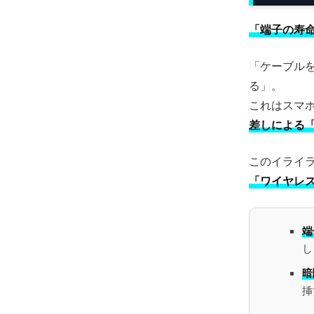
「端子の寿
「ケーブル
る」。
これはスマホ
差しによる
このイライ
「ワイヤレ
端
し
暗
挿