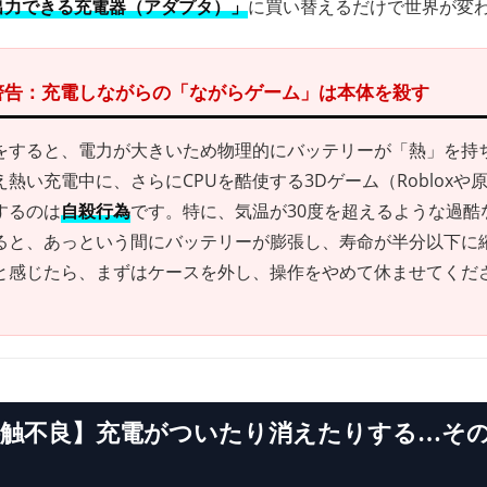
出力できる充電器（アダプタ）」
に買い替えるだけで世界が変
 警告：充電しながらの「ながらゲーム」は本体を殺す
をすると、電力が大きいため物理的にバッテリーが「熱」を持
熱い充電中に、さらにCPUを酷使する3Dゲーム（Robloxや
するのは
自殺行為
です。特に、気温が30度を超えるような過酷
ると、あっという間にバッテリーが膨張し、寿命が半分以下に
と感じたら、まずはケースを外し、操作をやめて休ませてくだ
【接触不良】充電がついたり消えたりする…そ