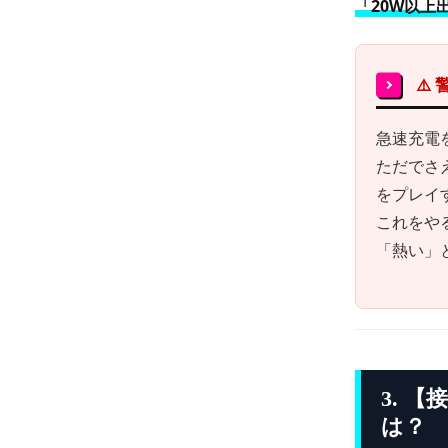
「20W以上
⚠️
急速充電
ただでさえ
をプレイ
これをや
「熱い」
3. 
は？