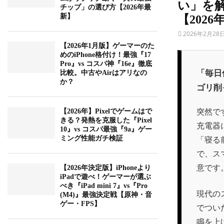
い」を
チップ」の選び方【2026年最
新】
【202
2026年2月28
【2026年1月版】ゲーマーのた
めのiPhone格付け！最強『17
Pro』vs コスパ神『16e』徹底
「毎日
比較。中古やAirはアリなの
か？
ゴリ削
突然で
【2026年】Pixelでゲームはで
きる？発熱を克服した『Pixel
充電器
10』vs コスパ最強『9a』ゲー
「寝る
ミング性能ガチ検証
で、ス
意です
【2026年決定版】iPhoneより
iPadで遊べ！ゲーマーが選ぶ
べき『iPad mini 7』vs『Pro
現代の
(M4)』最強決定戦【原神・音
ゲー・FPS】
でつい
鳴を上