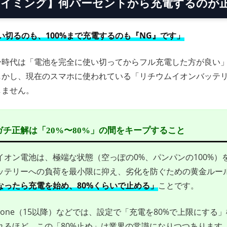
【タイミング】何パーセントから充電するのが
い切るのも、100%まで充電するのも『NG』です」
ー時代は「電池を完全に使い切ってからフル充電した方が良い
しかし、現在のスマホに使われている「リチウムイオンバッテ
しません。
 ガチ正解は「20%〜80%」の間をキープすること
イオン電池は、極端な状態（空っぽの0%、パンパンの100%）
ッテリーへの負荷を最小限に抑え、劣化を防ぐための黄金ルー
になったら充電を始め、80%くらいで止める」
ことです。
hone（15以降）などでは、設定で「充電を80%で上限にする
れるほど、この「80%止め」は業界の常識になりつつあります