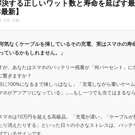
解決する正しいワット数と寿命を延ばす最
6年最新】
日
0
81
何気なくケーブルを挿しているその充電、実はスマホの寿
っているかもしれません。」
すが、あなたはスマホのバッテリー残量が「何パーセント」に
に繋ぎますか？
前に100%になるまで挿しっぱなし」「充電しながら重いゲー
マホがアツアツになっている」……もし一つでも当てはまるな
。
スマホは10万円を超える高級品。「充電が遅い」「ケーブルが
たり消えたりする」といった日々の小さなストレスは、バッテ
げているサインです。