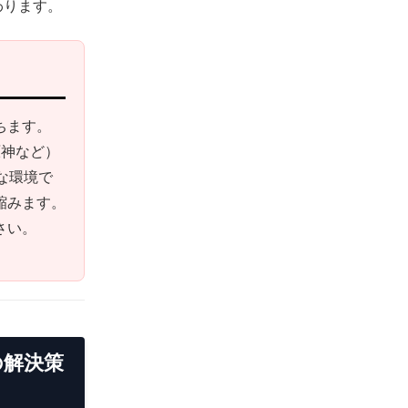
わります。
ちます。
原神など）
な環境で
縮みます。
さい。
の解決策