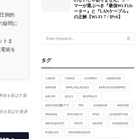
のせいじゃありません。ゲー
マーが選ぶべき『最強Wi-Fiル
ーター』と『LANケーブル』
も圧倒的
の正解【Wi-Fi 7 / IPv6】
の疑問に
S
ットま
e
a
充電術を
S
r
タグ
c
E
h
f
A
120HZ
144HZ
A19PRO
ANDROID
o
r
ANKER
APPLEGLASSES
APPLEVISIONPRO
R
:
AR/VR
ASUS
BUFFALO
C
DOCOMO爆アゲ
FPS
GAMESIR
INZONE
命を延ばす最適
H
IPHONE
IPHONE17
IPV6
LEGIONY700
METAQUEST
POCO
RAZER
REDMAGIC
ROBLOX
SNAPDRAGON