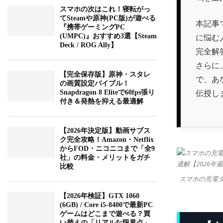
スマホの次はこれ！寝転がっ
てSteamや原神(PC版)が遊べる
本記事
『携帯ゲーミングPC
に悩む
(UMPC)』おすすめ3選【Steam
Deck / ROG Ally】
完全解
さらに
【完全保存版】原神・スタレ
で、あ
の画質設定バイブル！
伝授し
Snapdragon 8 Eliteで60fps張り
付き＆発熱を抑える最適解
【2026年決定版】動画サブス
ク完全攻略！Amazon・Netflix
からFOD・ニコニコまで「全9
社」の料金・メリットをガチ
比較
スマホの充電
【2026年検証】GTX 1060
(6GB) / Core i5-8400で最新PC
ゲームはどこまで遊べる？買
い替えの「リアルな限界点」