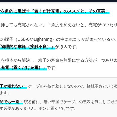
命を劇的に延ばす『置くだけ充電』のススメと、その真実」
を挿しても充電されない」「角度を変えないと、充電がついた
の端子（USB-CやLightning）の中にホコリが詰まっているか
「物理的な摩耗（接触不良）」
が原因です。
ラを根本から解決し、端子の寿命を無限にする方法が一つあり
ス充電（置くだけ充電）」
です。
子が壊れない：
ケーブルを抜き差ししないので、接触不良という
ます。
闇でも一発：
寝る前に、暗い部屋でケーブルの裏表を気にしてガ
す必要がありません。ポンと置くだけです。