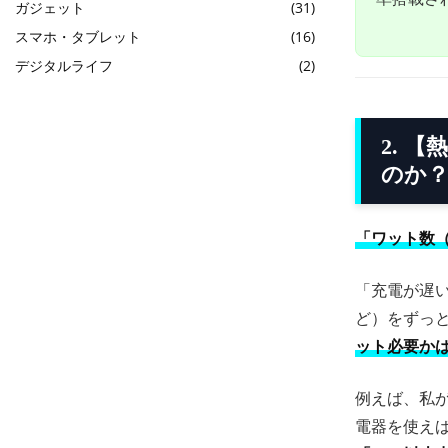
ガジェット
(31)
スマホ・タブレット
(16)
デジタルライフ
(2)
2. 
のか
「ワット数
「充電が遅
ど）をずっ
ット必要か
例えば、私が検
電器を使えば