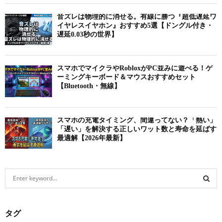
音ズレは物理的に消せる。有線に勝つ『超低遅延ワ
イヤレスイヤホン』おすすめ5選【ドングル付き・
遅延0.03秒の世界】
スマホでマイクラやRobloxがPC並みに遊べる！ゲ
ーミングキーボード＆マウスおすすめセット
【Bluetooth・無線】
スマホの充電タイミング、間違ってない？「熱い」
「遅い」を解決する正しいワット数と寿命を延ばす
最適解【2026年最新】
S
e
a
S
r
タグ
c
E