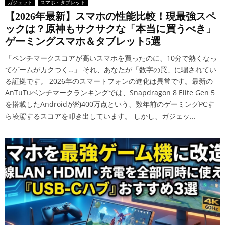
ガジェット
スマホ・タブレット
【2026年最新】スマホの性能比較！現最強スペ
ックは？原神もサクサクな「本当に買うべき」
ゲーミングスマホ＆タブレット5選
「ベンチマークスコアが高いスマホを買ったのに、10分で熱くなっ
てゲームがカクつく…」 それ、あなたが「数字の罠」に騙されてい
る証拠です。 2026年のスマートフォンの進化は異常です。最新の
AnTuTuベンチマークランキングでは、Snapdragon 8 Elite Gen 5
を搭載したAndroidが約400万点という、数年前のゲーミングPCす
ら凌駕するスコアを叩き出しています。 しかし、ガジェッ...