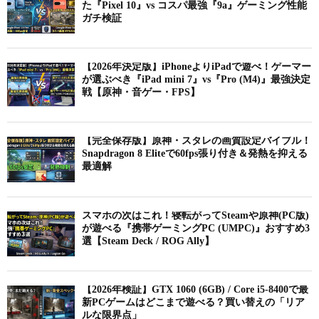
た『Pixel 10』vs コスパ最強『9a』ゲーミング性能
ガチ検証
【2026年決定版】iPhoneよりiPadで遊べ！ゲーマー
が選ぶべき『iPad mini 7』vs『Pro (M4)』最強決定
戦【原神・音ゲー・FPS】
【完全保存版】原神・スタレの画質設定バイブル！
Snapdragon 8 Eliteで60fps張り付き＆発熱を抑える
最適解
スマホの次はこれ！寝転がってSteamや原神(PC版)
が遊べる『携帯ゲーミングPC (UMPC)』おすすめ3
選【Steam Deck / ROG Ally】
【2026年検証】GTX 1060 (6GB) / Core i5-8400で最
新PCゲームはどこまで遊べる？買い替えの「リア
ルな限界点」