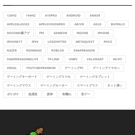
h
f
A
o
120HZ
144HZ
A19PRO
ANDROID
ANKER
r
R
APPLEGLASSES
APPLEVISIONPRO
AR/VR
ASUS
BUFFALO
:
DOCOMO爆アゲ
FPS
GAMESIR
INZONE
IPHONE
C
IPHONE17
IPV6
LEGIONY700
METAQUEST
POCO
H
RAZER
REDMAGIC
ROBLOX
SNAPDRAGON
SNAPDRAGON8ELITE
TP-LINK
UMPC
VALORANT
WI-FI7
XREAL
YOUTUBEPREMIUM
ゲーミングPC
ゲーミングイヤホン
ゲーミングキーボード
ゲーミングスマホ
ゲーミングタブレット
ゲーミングマウス
ゲーミングルーター
スマートグラス
ネット遅い
ポケポケ
低遅延
原神
有機EL
音ゲー