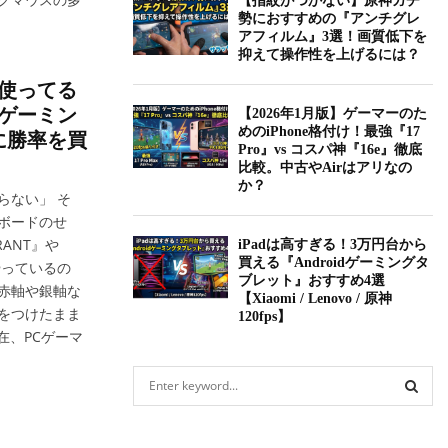
【指紋がつかない】原神ガチ
勢におすすめの『アンチグレ
アフィルム』3選！画質低下を
抑えて操作性を上げるには？
軸使ってる
ゲーミン
【2026年1月版】ゲーマーのた
めのiPhone格付け！最強『17
に勝率を買
Pro』vs コスパ神『16e』徹底
比較。中古やAirはアリなの
か？
らない」 そ
ボードのせ
ANT』や
iPadは高すぎる！3万円台から
買える『Androidゲーミングタ
でやっているの
ブレット』おすすめ4選
赤軸や銀軸な
【Xiaomi / Lenovo / 原神
をつけたまま
120fps】
在、PCゲーマ
S
e
a
S
r