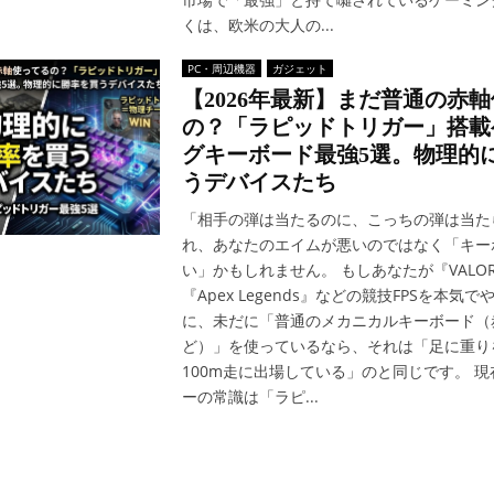
くは、欧米の大人の...
PC・周辺機器
ガジェット
【2026年最新】まだ普通の赤
の？「ラピッドトリガー」搭載
グキーボード最強5選。物理的
うデバイスたち
「相手の弾は当たるのに、こっちの弾は当た
れ、あなたのエイムが悪いのではなく「キー
い」かもしれません。 もしあなたが『VALOR
『Apex Legends』などの競技FPSを本気
に、未だに「普通のメカニカルキーボード（
ど）」を使っているなら、それは「足に重り
100m走に出場している」のと同じです。 現
ーの常識は「ラピ...