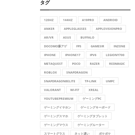
タグ
c
E
h
f
A
120HZ
144HZ
A19PRO
ANDROID
o
r
ANKER
APPLEGLASSES
APPLEVISIONPRO
R
:
AR/VR
ASUS
BUFFALO
C
DOCOMO爆アゲ
FPS
GAMESIR
INZONE
H
IPHONE
IPHONE17
IPV6
LEGIONY700
METAQUEST
POCO
RAZER
REDMAGIC
ROBLOX
SNAPDRAGON
SNAPDRAGON8ELITE
TP-LINK
UMPC
VALORANT
WI-FI7
XREAL
YOUTUBEPREMIUM
ゲーミングPC
ゲーミングイヤホン
ゲーミングキーボード
ゲーミングスマホ
ゲーミングタブレット
ゲーミングマウス
ゲーミングルーター
スマートグラス
ネット遅い
ポケポケ