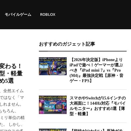
モバイルゲーム
ROBLOX
おすすめのガジェット記事
【2026年決定版】iPhoneより
に変わる！
iPadで遊べ！ゲーマーが選ぶ
べき『iPad mini 7』vs『Pro
型・軽量
(M4)』最強決定戦【原神・音
め5選
ゲー・FPS】
、全然エイム
いではなく「マ
スマホやSwitchが15.6インチの
しれません。
大画面に！144Hz対応『モバイ
ルモニター』おすすめ3選【薄
はもちろん、
型・軽量】
、ミリ単位の精
た。 しかし、
グマウスの多