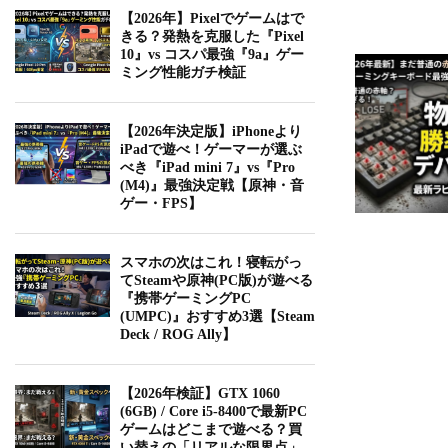
【2026年】Pixelでゲームはで
きる？発熱を克服した『Pixel
10』vs コスパ最強『9a』ゲー
ミング性能ガチ検証
【2026年決定版】iPhoneより
iPadで遊べ！ゲーマーが選ぶ
べき『iPad mini 7』vs『Pro
(M4)』最強決定戦【原神・音
ゲー・FPS】
スマホの次はこれ！寝転がっ
てSteamや原神(PC版)が遊べる
『携帯ゲーミングPC
(UMPC)』おすすめ3選【Steam
Deck / ROG Ally】
【2026年検証】GTX 1060
(6GB) / Core i5-8400で最新PC
ゲームはどこまで遊べる？買
い替えの「リアルな限界点」