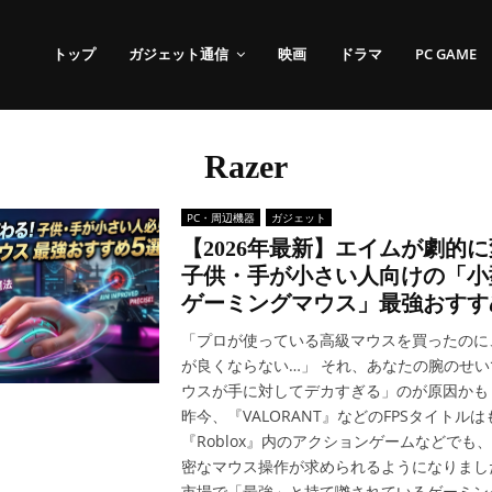
トップ
ガジェット通信
映画
ドラマ
PC GAME
Razer
PC・周辺機器
ガジェット
【2026年最新】エイムが劇的
子供・手が小さい人向けの「小
ゲーミングマウス」最強おすす
「プロが使っている高級マウスを買ったのに
が良くならない…」 それ、あなたの腕のせ
ウスが手に対してデカすぎる」のが原因かも
昨今、『VALORANT』などのFPSタイトル
『Roblox』内のアクションゲームなどでも
密なマウス操作が求められるようになりまし
市場で「最強」と持て囃されているゲーミン