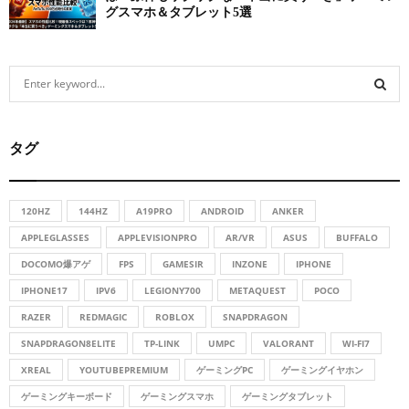
グスマホ＆タブレット5選
S
e
a
S
r
タグ
c
E
h
f
A
o
120HZ
144HZ
A19PRO
ANDROID
ANKER
r
R
APPLEGLASSES
APPLEVISIONPRO
AR/VR
ASUS
BUFFALO
:
DOCOMO爆アゲ
FPS
GAMESIR
INZONE
IPHONE
C
IPHONE17
IPV6
LEGIONY700
METAQUEST
POCO
H
RAZER
REDMAGIC
ROBLOX
SNAPDRAGON
SNAPDRAGON8ELITE
TP-LINK
UMPC
VALORANT
WI-FI7
XREAL
YOUTUBEPREMIUM
ゲーミングPC
ゲーミングイヤホン
ゲーミングキーボード
ゲーミングスマホ
ゲーミングタブレット