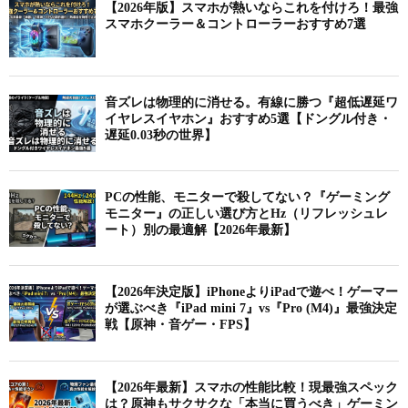
【2026年版】スマホが熱いならこれを付けろ！最強
スマホクーラー＆コントローラーおすすめ7選
音ズレは物理的に消せる。有線に勝つ『超低遅延ワ
イヤレスイヤホン』おすすめ5選【ドングル付き・
遅延0.03秒の世界】
PCの性能、モニターで殺してない？『ゲーミング
モニター』の正しい選び方とHz（リフレッシュレ
ート）別の最適解【2026年最新】
【2026年決定版】iPhoneよりiPadで遊べ！ゲーマー
が選ぶべき『iPad mini 7』vs『Pro (M4)』最強決定
戦【原神・音ゲー・FPS】
【2026年最新】スマホの性能比較！現最強スペック
は？原神もサクサクな「本当に買うべき」ゲーミン