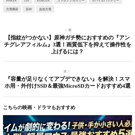
ANKER
CIO
ROBLOX
スマホアクセサリー
モバイルバッテリー
充電機器
原神
急速充電
前
【指紋がつかない】原神ガチ勢におすすめの『アン
チグレアフィルム』3選！画質低下を抑えて操作性を
上げるには？
次
『容量が足りなくてアプデできない』を解決！スマ
ホ用・外付けSSD＆最強MicroSDカードおすすめ4選
こちらの映画・ドラマもおすすめ