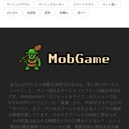
ゲーミングマウス
ゲーミングルーター
スマートグラス
ネット遅い
ポケポケ
低遅延
原神
有機EL
音ゲー
あなたのデジタル体験を決定づけるのは、手に持つデバイス
（ハード）と、そこへ流れるサービス（ソフト）の組み合わせ
です。MobGameの「ガジェット＆ライフ」セクションでは、
スマホやPCパーツといった「装備」から、VODサブスクなどの
「サービス」まで、デジタルワールドを支えるインフラの価値
を徹底評価しています。カタログスペックの比較に留まらず、
「その投資はあなたの時間をどれだけ豊かにするか？」という
独自の鑑定基準でレビューを公開。最新技術の潮流を読み解