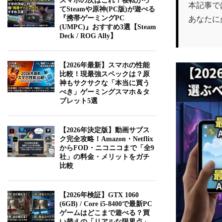
スマホの次はこれ！寝転がっ
本記事では
てSteamや原神(PC版)が遊べる
あなたに
『携帯ゲーミングPC
(UMPC)』おすすめ3選【Steam
Deck / ROG Ally】
【2026年最新】スマホの性能
比較！現最強スペックは？原
神もサクサクな「本当に買う
べき」ゲーミングスマホ＆タ
ブレット5選
【2026年決定版】動画サブス
ク完全攻略！Amazon・Netflix
からFOD・ニコニコまで「全9
社」の料金・メリットをガチ
比較
【2026年検証】GTX 1060
(6GB) / Core i5-8400で最新PC
ゲームはどこまで遊べる？買
い替えの「リアルな限界点」