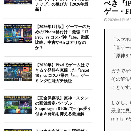
べき『iP
チップ」の選び方【2026年最
新】
ゲー・F
2026年1月16
【2026年1月版】ゲーマーのた
めのiPhone格付け！最強『17
Pro』vs コスパ神『16e』徹底
「スマホ
比較。中古やAirはアリなの
「音ゲー
か？
「原神を
【2026年】Pixelでゲームはで
ガチでゲ
きる？発熱を克服した『Pixel
10』vs コスパ最強『9a』ゲー
その解決
ミング性能ガチ検証
ことです
【完全保存版】原神・スタレ
しかし、i
の画質設定バイブル！
Snapdragon 8 Eliteで60fps張り
最強に見え
付き＆発熱を抑える最適解
mini