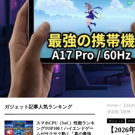
Home
»
【202
ガジェット記事人気ランキング
決定戦【原神・
ガジェット
スマ
スマホCPU（SoC）性能ランキ
【202
ングTOP100！ハイエンドゲー
ムがサクサク動く「真の最強