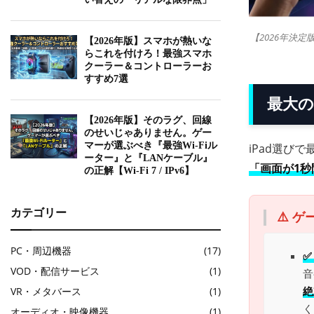
【2026年決定版
【2026年版】スマホが熱いな
らこれを付けろ！最強スマホ
クーラー＆コントローラーお
すすめ7選
最大の罠
【2026年版】そのラグ、回線
のせいじゃありません。ゲー
マーが選ぶべき『最強Wi-Fiル
iPad選び
ーター』と『LANケーブル』
「画面が1
の正解【Wi-Fi 7 / IPv6】
カテゴリー
⚠️ 
PC・周辺機器
(17)
✅
VOD・配信サービス
(1)
音
絶
VR・メタバース
(1)
く
オーディオ・映像機器
(1)