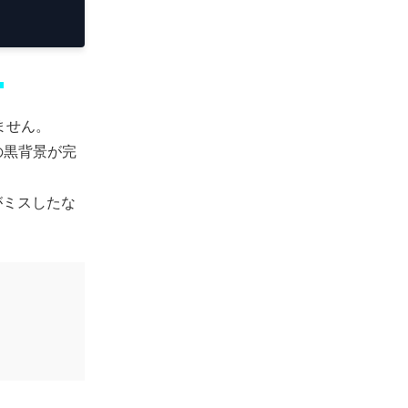
」
ません。
の黒背景が完
がミスしたな