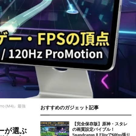
ro (M4)』最強
おすすめのガジェット記事
【完全保存版】原神・スタレ
マーが選ぶ
の画質設定バイブル！
Snapdragon 8 Eliteで60fps張り