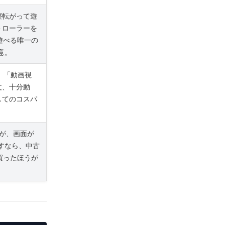
寝転がって遊
トローラーを
に遊べる唯一の
意。
ラ」「動画視
丈、十分動
してのコスパ
いが、画面が
出すなら、中古
2)を買ったほうが