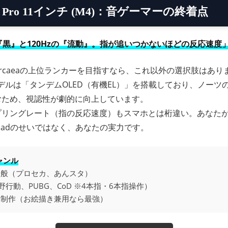
Pad Pro 11インチ (M4)：音ゲーマーの終着点
『黒』と120Hzの『流動』。指が追いつかないほどの反応速度
rcaeaの上位ランカーを目指すなら、これ以外の選択肢はあり
デルは「タンデムOLED（有機EL）」を搭載しており、ノーツ
むため、視認性が劇的に向上しています。
プリングレート（指の反応速度）もスマホとは桁違い。あなた
Padのせいではなく、あなたの実力です。
ャンル
全般（プロセカ、あんスタ）
荒野行動、PUBG、CoD ※4本指・6本指操作）
ト制作（お絵描き兼用なら最強）