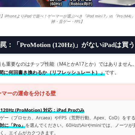
】iPhoneよりiPadで遊べ！ゲーマーが選ぶべき『iPad mini 7』vs『Pro (M
神・音ゲー・FPS】
：「ProMotion (120Hz)」がないiPadは買
で最も重要なのはチップ性能（M4とかA17とか）ではありません
秒間に何回書き換わるか（リフレッシュレート）」
です。
ゲーマーの運命を分ける壁
 120Hz (ProMotion) 対応：iPad Proのみ
ゲー（プロセカ、Arcaea）やFPS（荒野行動、Apex、CoD）をす
対に「Pro」
を選んでください。60HzのAirやminiでは、ノーツ
く、エイムがカクつきます。