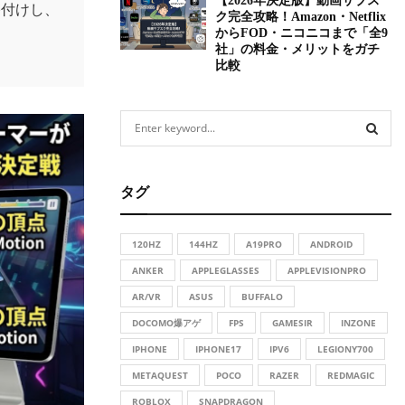
【2026年決定版】動画サブス
格付けし、
ク完全攻略！Amazon・Netflix
からFOD・ニコニコまで「全9
社」の料金・メリットをガチ
比較
S
e
a
S
r
タグ
c
E
h
f
A
120HZ
144HZ
A19PRO
ANDROID
o
r
ANKER
APPLEGLASSES
APPLEVISIONPRO
R
:
AR/VR
ASUS
BUFFALO
C
DOCOMO爆アゲ
FPS
GAMESIR
INZONE
H
IPHONE
IPHONE17
IPV6
LEGIONY700
METAQUEST
POCO
RAZER
REDMAGIC
ROBLOX
SNAPDRAGON