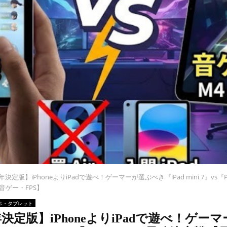
6年決定版】iPhoneよりiPadで遊べ！ゲーマーが選ぶべき『iPad mini 7』vs『P
音ゲー・FPS】
ホ・タブレット
6年決定版】iPhoneよりiPadで遊べ！ゲー