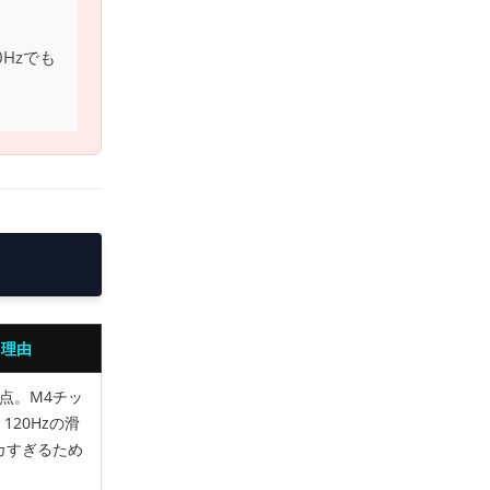
Hzでも
・理由
頂点。M4チッ
20Hzの滑
カすぎるため