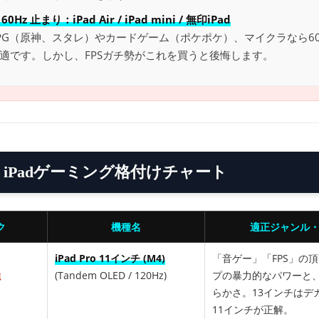
️ 60Hz 止まり：iPad Air / iPad mini / 無印iPad
PG（原神、スタレ）やカードゲーム（ポケポケ）、マイクラなら60
適です。しかし、FPSガチ勢がこれを買うと後悔します。
6年 iPadゲーミング格付けチャート
ク
機種名
適正ジャンル
iPad Pro 11インチ (M4)
「音ゲー」「FPS」の
強
(Tandem OLED / 120Hz)
プの暴力的なパワーと、1
らかさ。13インチはデ
11インチが正解。