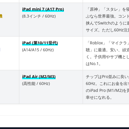
iPad mini 7 (A17 Pro)
「原神」「スタレ」を
機
(8.3インチ / 60Hz)
ぶなら世界最強。コン
挟んでSwitchのよう
サイズ。ただし60Hz注
iPad (第10/11世代)
「Roblox」「マイク
門
(A14/A15 / 60Hz)
聴」に最適。安い、頑
く。子供用やサブ機と
はNo.1。
iPad Air (M2/M3)
チップはPro並みに良
(高性能 / 60Hz)
60Hz。これにお金を
のiPad Pro (M1/M
幸せになれる。