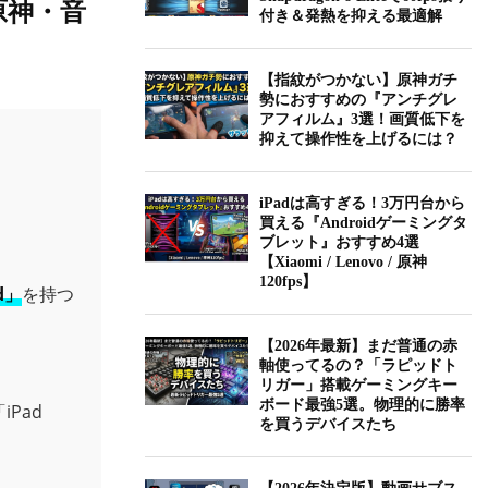
【原神・音
付き＆発熱を抑える最適解
【指紋がつかない】原神ガチ
勢におすすめの『アンチグレ
アフィルム』3選！画質低下を
抑えて操作性を上げるには？
iPadは高すぎる！3万円台から
買える『Androidゲーミングタ
ブレット』おすすめ4選
【Xiaomi / Lenovo / 原神
120fps】
d」
を持つ
【2026年最新】まだ普通の赤
軸使ってるの？「ラピッドト
リガー」搭載ゲーミングキー
ボード最強5選。物理的に勝率
Pad
を買うデバイスたち