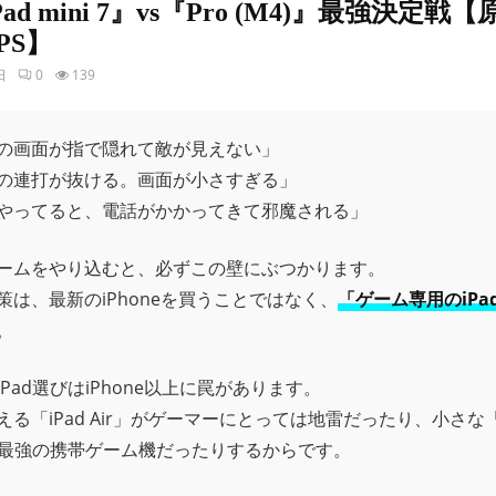
ad mini 7』vs『Pro (M4)』最強決定戦
PS】
日
0
139
の画面が指で隠れて敵が見えない」
の連打が抜ける。画面が小さすぎる」
やってると、電話がかかってきて邪魔される」
ームをやり込むと、必ずこの壁にぶつかります。
策は、最新のiPhoneを買うことではなく、
「ゲーム専用のiPa
。
Pad選びはiPhone以上に罠があります。
る「iPad Air」がゲーマーにとっては地雷だったり、小さな「i
」が最強の携帯ゲーム機だったりするからです。