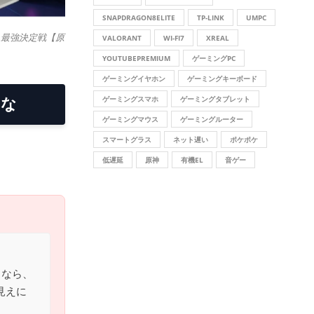
SNAPDRAGON8ELITE
TP-LINK
UMPC
4)』最強決定戦【原
VALORANT
WI-FI7
XREAL
YOUTUBEPREMIUM
ゲーミングPC
ゲーミングイヤホン
ゲーミングキーボード
ゲーミングスマホ
ゲーミングタブレット
うな
ゲーミングマウス
ゲーミングルーター
スマートグラス
ネット遅い
ポケポケ
。
低遅延
原神
有機EL
音ゲー
るなら、
が見えに