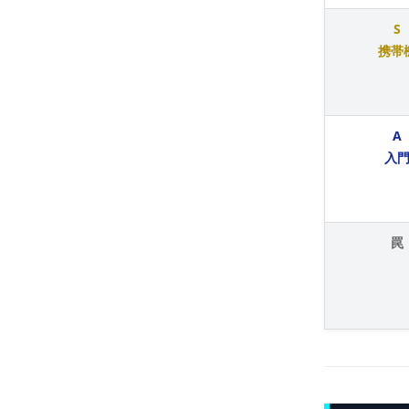
S
携帯
A
入
罠