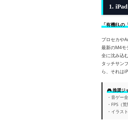
1. i
「有機ELの
プロセカやA
最新のM4モ
全に沈み込
タッチサン
ら、それはi
🎮 推奨ジ
・音ゲー
・FPS（
・イラス