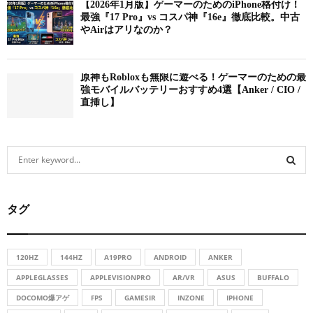
【2026年1月版】ゲーマーのためのiPhone格付け！
最強『17 Pro』vs コスパ神『16e』徹底比較。中古
やAirはアリなのか？
原神もRobloxも無限に遊べる！ゲーマーのための最
強モバイルバッテリーおすすめ4選【Anker / CIO /
直挿し】
S
e
a
S
r
タグ
c
E
h
f
A
o
120HZ
144HZ
A19PRO
ANDROID
ANKER
r
R
APPLEGLASSES
APPLEVISIONPRO
AR/VR
ASUS
BUFFALO
:
DOCOMO爆アゲ
FPS
GAMESIR
INZONE
IPHONE
C