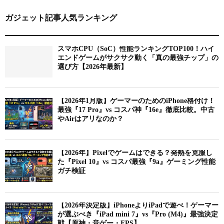
ガジェット記事人気ランキング
スマホCPU（SoC）性能ランキングTOP100！ハイ
エンドゲームがサクサク動く「真の最強チップ」の
選び方【2026年最新】
【2026年1月版】ゲーマーのためのiPhone格付け！
最強『17 Pro』vs コスパ神『16e』徹底比較。中古
やAirはアリなのか？
【2026年】Pixelでゲームはできる？発熱を克服し
た『Pixel 10』vs コスパ最強『9a』ゲーミング性能
ガチ検証
【2026年決定版】iPhoneよりiPadで遊べ！ゲーマー
が選ぶべき『iPad mini 7』vs『Pro (M4)』最強決定
戦【原神・音ゲー・FPS】