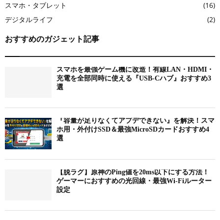
スマホ・タブレット
(16)
デジタルライフ
(2)
おすすめのガジェット記事
スマホを最強ゲーム機に改造！有線LAN・HDMI・
充電を全部同時に使える『USB-Cハブ』おすすめ3
選
『容量が足りなくてアプデできない』を解決！スマ
ホ用・外付けSSD＆最強MicroSDカードおすすめ4
選
【脱ラグ】原神のPing値を20ms以下にする方法！
ゲーマーにおすすめの光回線・最強Wi-Fiルーター
設定