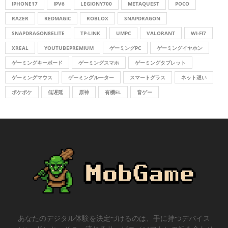
IPHONE17
IPV6
LEGIONY700
METAQUEST
POCO
H
RAZER
REDMAGIC
ROBLOX
SNAPDRAGON
SNAPDRAGON8ELITE
TP-LINK
UMPC
VALORANT
WI-FI7
XREAL
YOUTUBEPREMIUM
ゲーミングPC
ゲーミングイヤホン
ゲーミングキーボード
ゲーミングスマホ
ゲーミングタブレット
ゲーミングマウス
ゲーミングルーター
スマートグラス
ネット遅い
ポケポケ
低遅延
原神
有機EL
音ゲー
あなたのデジタル体験を決定づけるのは、手に持つデバイス