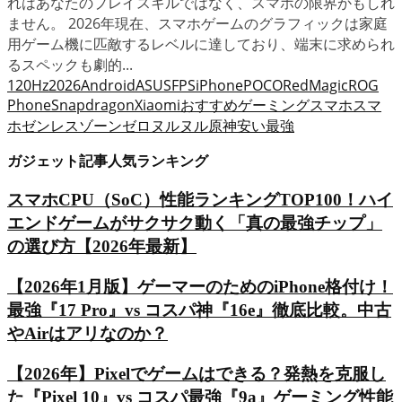
れはあなたのプレイスキルではなく、スマホの限界かもしれ
ません。 2026年現在、スマホゲームのグラフィックは家庭
用ゲーム機に匹敵するレベルに達しており、端末に求められ
るスペックも劇的...
120Hz
2026
Android
ASUS
FPS
iPhone
POCO
RedMagic
ROG
Phone
Snapdragon
Xiaomi
おすすめ
ゲーミングスマホ
スマ
ホ
ゼンレスゾーンゼロ
ヌルヌル
原神
安い
最強
ガジェット記事人気ランキング
スマホCPU（SoC）性能ランキングTOP100！ハイ
エンドゲームがサクサク動く「真の最強チップ」
の選び方【2026年最新】
【2026年1月版】ゲーマーのためのiPhone格付け！
最強『17 Pro』vs コスパ神『16e』徹底比較。中古
やAirはアリなのか？
【2026年】Pixelでゲームはできる？発熱を克服し
た『Pixel 10』vs コスパ最強『9a』ゲーミング性能