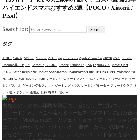
ハイエンドスマホおすすめ3選【POCO / Xiaomi /
Pixel】
Search for:
Search
タグ
120Hz
144Hz
A19Pro
Android
Anker
AppleGlasses
AppleVisionPro
AR/VR
ASUS
Buffalo
Docomo爆アゲ
FPS
GameSir
INZONE
iPhone
iPhone17
IPv6
LegionY700
MetaQuest
POCO
Razer
RedMagic
Roblox
Snapdragon
Snapdragon8Elite
TP-Link
UMPC
Valorant
Wi-
Fi7
XREAL
YouTubePremium
ゲーミングPC
ゲーミングイヤホン
ゲーミングキーボード
ゲー
ミングスマホ
ゲーミングタブレット
ゲーミングマウス
ゲーミングルーター
スマートグラス
ネ
ット遅い
ポケポケ
低遅延
原神
有機EL
音ゲー
あなたのデジタル体験を決定づけるのは、手に持つデバイス
（ハード）と、そこへ流れるサービス（ソフト）の組み合わ
せです。MobGameの「ガジェット＆ライフ」セクションで
は、スマホやPCパーツといった「装備」から、VODサブス
クなどの「サービス」まで、デジタルワールドを支えるイン