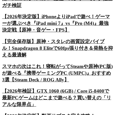
ガチ検証
【2026年決定版】iPhoneよりiPadで遊べ！ゲーマ
ーが選ぶべき『iPad mini 7』vs『Pro (M4)』最強
決定戦【原神・音ゲー・FPS】
【完全保存版】原神・スタレの画質設定バイブ
ル！Snapdragon 8 Eliteで60fps張り付き＆発熱を抑
える最適解
スマホの次はこれ！寝転がってSteamや原神(PC版)
が遊べる『携帯ゲーミングPC (UMPC)』おすすめ
3選【Steam Deck / ROG Ally】
【2026年検証】GTX 1060 (6GB) / Core i5-8400で
最新PCゲームはどこまで遊べる？買い替えの「リ
アルな限界点」