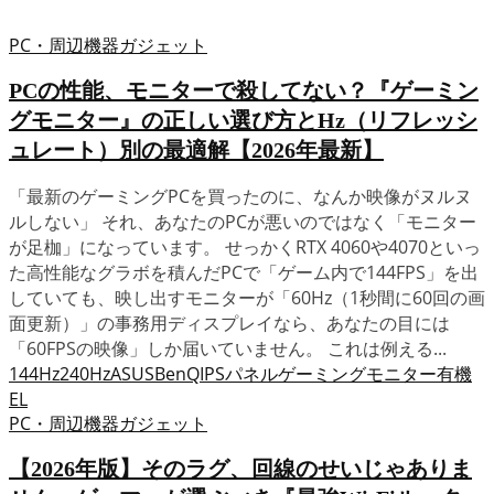
PC・周辺機器
ガジェット
PCの性能、モニターで殺してない？『ゲーミン
グモニター』の正しい選び方とHz（リフレッシ
ュレート）別の最適解【2026年最新】
「最新のゲーミングPCを買ったのに、なんか映像がヌルヌ
ルしない」 それ、あなたのPCが悪いのではなく「モニター
が足枷」になっています。 せっかくRTX 4060や4070といっ
た高性能なグラボを積んだPCで「ゲーム内で144FPS」を出
していても、映し出すモニターが「60Hz（1秒間に60回の画
面更新）」の事務用ディスプレイなら、あなたの目には
「60FPSの映像」しか届いていません。 これは例える...
144Hz
240Hz
ASUS
BenQ
IPSパネル
ゲーミングモニター
有機
EL
PC・周辺機器
ガジェット
【2026年版】そのラグ、回線のせいじゃありま