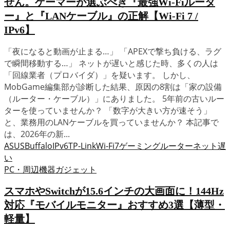
せん。ゲーマーが選ぶべき『最強Wi-Fiルータ
ー』と『LANケーブル』の正解【Wi-Fi 7 /
IPv6】
「夜になると動画が止まる…」 「APEXで撃ち負ける、ラグ
で瞬間移動する…」 ネットが遅いと感じた時、多くの人は
「回線業者（プロバイダ）」を疑います。 しかし、
MobGame編集部が診断した結果、原因の8割は「家の設備
（ルーター・ケーブル）」にありました。 5年前の古いルー
ターを使っていませんか？ 「数字が大きい方が速そう」
と、業務用のLANケーブルを買っていませんか？ 本記事で
は、2026年の新...
ASUS
Buffalo
IPv6
TP-Link
Wi-Fi7
ゲーミングルーター
ネット遅
い
PC・周辺機器
ガジェット
スマホやSwitchが15.6インチの大画面に！144Hz
対応『モバイルモニター』おすすめ3選【薄型・
軽量】