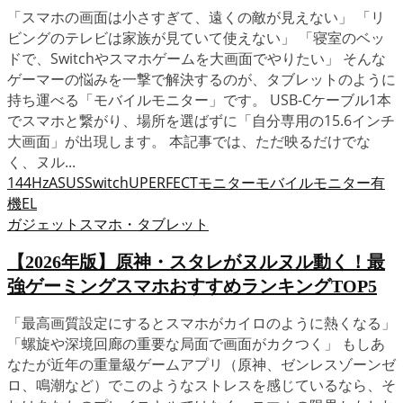
「スマホの画面は小さすぎて、遠くの敵が見えない」 「リ
ビングのテレビは家族が見ていて使えない」 「寝室のベッ
ドで、Switchやスマホゲームを大画面でやりたい」 そんな
ゲーマーの悩みを一撃で解決するのが、タブレットのように
持ち運べる「モバイルモニター」です。 USB-Cケーブル1本
でスマホと繋がり、場所を選ばずに「自分専用の15.6インチ
大画面」が出現します。 本記事では、ただ映るだけでな
く、ヌル...
144Hz
ASUS
Switch
UPERFECT
モニター
モバイルモニター
有
機EL
ガジェット
スマホ・タブレット
【2026年版】原神・スタレがヌルヌル動く！最
強ゲーミングスマホおすすめランキングTOP5
「最高画質設定にするとスマホがカイロのように熱くなる」
「螺旋や深境回廊の重要な局面で画面がカクつく」 もしあ
なたが近年の重量級ゲームアプリ（原神、ゼンレスゾーンゼ
ロ、鳴潮など）でこのようなストレスを感じているなら、そ