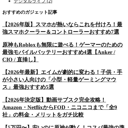
デジタルライフ
(2)
おすすめのガジェット記事
【2026年版】スマホが熱いならこれを付けろ！最
強スマホクーラー＆コントローラーおすすめ7選
原神もRobloxも無限に遊べる！ゲーマーのための
最強モバイルバッテリーおすすめ4選【Anker /
CIO / 直挿し】
【2026年最新】エイムが劇的に変わる！子供・手
が小さい人向けの「小型・軽量ゲーミングマウ
ス」最強おすすめ5選
【2026年決定版】動画サブスク完全攻略！
Amazon・NetflixからFOD・ニコニコまで「全9
社」の料金・メリットをガチ比較
【5万円〜】安いのに原神が動く！コスパ最強の準