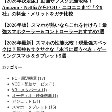
【2026年決定版】動画サブスク完全攻略！
Amazon・NetflixからFOD・ニコニコまで「全9
社」の料金・メリットをガチ比較
【2026年版】スマホが熱いならこれを付けろ！最
強スマホクーラー＆コントローラーおすすめ7選
【2026年最新】スマホの性能比較！現最強スペッ
クは？原神もサクサクな「本当に買うべき」ゲー
ミングスマホ＆タブレット5選
カテゴリー
PC・周辺機器
(17)
VOD・配信サービス
(1)
VR・メタバース
(1)
オーディオ・映像機器
(1)
ガジェット
(31)
スマホ・タブレット
(16)