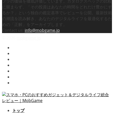
フラの価値を徹底評価しています。カタログスペックの比較
に留まらず、「その投資はあなたの時間をどれだけ豊かにす
るか？」という独自の鑑定基準でレビューを公開。最新技術
の潮流を読み解き、あなたのデジタルライフを最適化するた
めの「正解」をアーカイブします。
Contact us:
info@mobgame.jp
© 2026
mobgame.jp
映画
テレビドラマ
スマホゲーム
ビデオゲーム
プライバシーポリシー / 免責事項
お問い合わせ
運営者情報
トップ