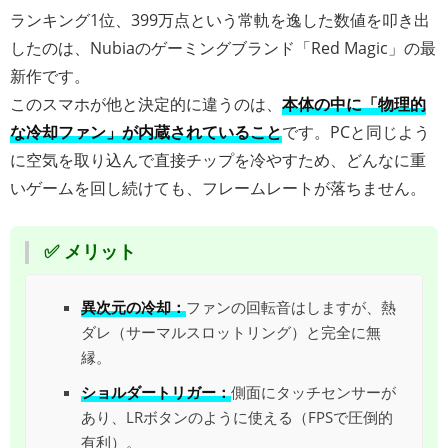
ランキング1位、399万点という常軌を逸した数値を叩き出
したのは、Nubiaのゲーミングブランド「Red Magic」の最
新作です。
このスマホが他と決定的に違うのは、
本体の中に「物理的
な冷却ファン」が内蔵されていること
です。PCと同じよう
に空気を取り込んで直接チップを冷やすため、どんなに重
いゲームを回し続けても、フレームレートが落ちません。
✅ メリット
異次元の冷却：
ファンの回転音はしますが、熱
ダレ（サーマルスロットリング）と完全に無
縁。
ショルダートリガー：
側面にタッチセンサーが
あり、LRボタンのように使える（FPSで圧倒的
有利）。