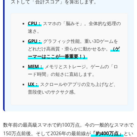
ストして「合計スコア」を算出します。
CPU：
スマホの「脳みそ」。全体的な処理の
速さ。
GPU：
グラフィック性能。重い3Dゲームを
どれだけ高画質・滑らかに動かせるか。
（ゲ
ーマーはここが一番重要！）
MEM：
メモリとストレージ。ゲームの「ロ
ード時間」の短さに直結します。
UX：
スクロールやアプリの立ち上げなど、
普段使いのサクサク感。
数年前の最高級スマホで約100万点。今の一般的なスマホで
150万点前後。そして2026年の最前線が
「約400万点」
とい