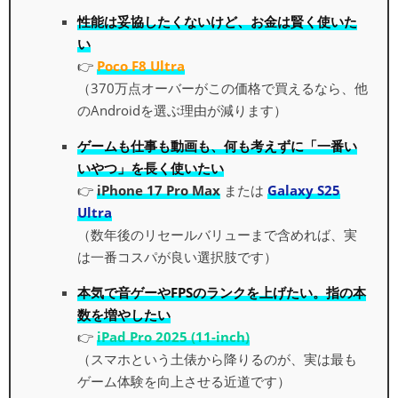
性能は妥協したくないけど、お金は賢く使いた
い
👉
Poco F8 Ultra
（370万点オーバーがこの価格で買えるなら、他
のAndroidを選ぶ理由が減ります）
ゲームも仕事も動画も、何も考えずに「一番い
いやつ」を長く使いたい
👉
iPhone 17 Pro Max
または
Galaxy S25
Ultra
（数年後のリセールバリューまで含めれば、実
は一番コスパが良い選択肢です）
本気で音ゲーやFPSのランクを上げたい。指の本
数を増やしたい
👉
iPad Pro 2025 (11-inch)
（スマホという土俵から降りるのが、実は最も
ゲーム体験を向上させる近道です）