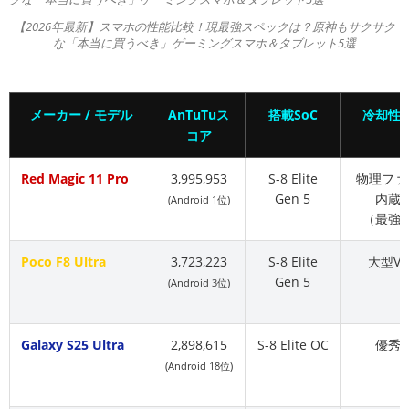
【2026年最新】スマホの性能比較！現最強スペックは？原神もサクサク
な「本当に買うべき」ゲーミングスマホ＆タブレット5選
メーカー / モデル
AnTuTuス
搭載SoC
冷却性
コア
Red Magic 11 Pro
3,995,953
S-8 Elite
物理ファ
Gen 5
内蔵
(Android 1位)
（最強
Poco F8 Ultra
3,723,223
S-8 Elite
大型VC
Gen 5
(Android 3位)
Galaxy S25 Ultra
2,898,615
S-8 Elite OC
優秀
(Android 18位)