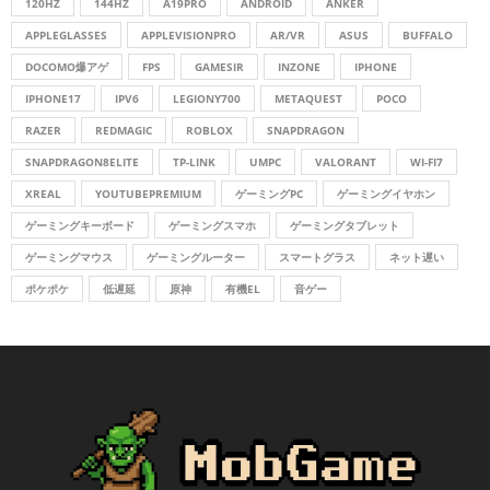
o
120HZ
144HZ
A19PRO
ANDROID
ANKER
r
R
APPLEGLASSES
APPLEVISIONPRO
AR/VR
ASUS
BUFFALO
:
DOCOMO爆アゲ
FPS
GAMESIR
INZONE
IPHONE
C
IPHONE17
IPV6
LEGIONY700
METAQUEST
POCO
H
RAZER
REDMAGIC
ROBLOX
SNAPDRAGON
SNAPDRAGON8ELITE
TP-LINK
UMPC
VALORANT
WI-FI7
XREAL
YOUTUBEPREMIUM
ゲーミングPC
ゲーミングイヤホン
ゲーミングキーボード
ゲーミングスマホ
ゲーミングタブレット
ゲーミングマウス
ゲーミングルーター
スマートグラス
ネット遅い
ポケポケ
低遅延
原神
有機EL
音ゲー