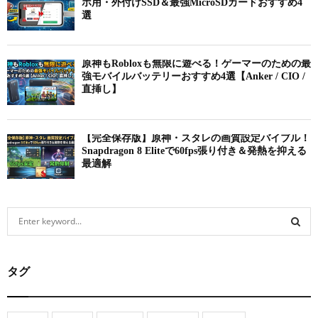
ホ用・外付けSSD＆最強MicroSDカードおすすめ4
選
原神もRobloxも無限に遊べる！ゲーマーのための最
強モバイルバッテリーおすすめ4選【Anker / CIO /
直挿し】
【完全保存版】原神・スタレの画質設定バイブル！
Snapdragon 8 Eliteで60fps張り付き＆発熱を抑える
最適解
S
e
a
S
r
タグ
c
E
h
f
A