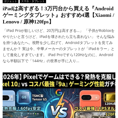
ガジェット
スマホ・タブレット
iPadは高すぎる！3万円台から買える『Android
ゲーミングタブレット』おすすめ4選【Xiaomi /
Lenovo / 原神120fps】
「iPad Proが欲しいけど、20万円は高すぎる…」 「子供がRobloxを
やりたいと言うけど、iPadを壊されたら立ち直れない」 そんな悩み
を持つあなたへ。視野を少し広げて、Androidタブレットを見てみ
ませんか？ 実は今、中華メーカーのタブレットが「iPadキラー」と
して進化しすぎています。 iPad Proですら120Hzなのに、Android
なら半額以下で「144Hz」の世界が手に入り...