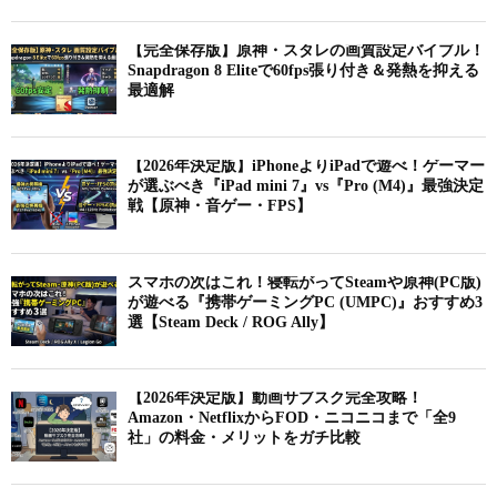
【完全保存版】原神・スタレの画質設定バイブル！
Snapdragon 8 Eliteで60fps張り付き＆発熱を抑える
最適解
【2026年決定版】iPhoneよりiPadで遊べ！ゲーマー
が選ぶべき『iPad mini 7』vs『Pro (M4)』最強決定
戦【原神・音ゲー・FPS】
スマホの次はこれ！寝転がってSteamや原神(PC版)
が遊べる『携帯ゲーミングPC (UMPC)』おすすめ3
選【Steam Deck / ROG Ally】
【2026年決定版】動画サブスク完全攻略！
Amazon・NetflixからFOD・ニコニコまで「全9
社」の料金・メリットをガチ比較