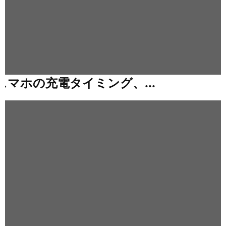
X
1
0
6
0
(
スマホの充電タイミング、...
ス
マ
6
ホ
G
の
充
B
電
)
タ
イ
/
ミ
C
ン
o
グ
、
r
間
e
違