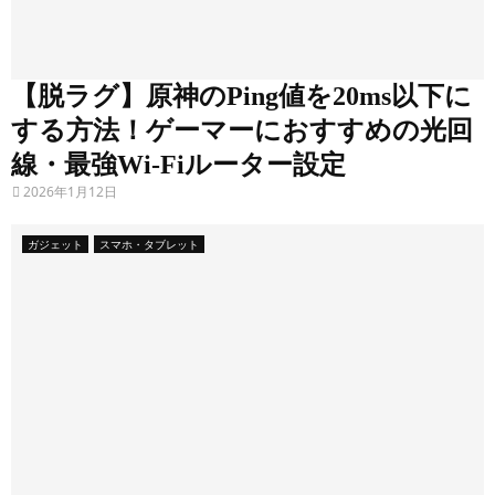
U
M
P
【脱ラグ】原神のPing値を20ms以下に
C
する方法！ゲーマーにおすすめの光回
)
線・最強Wi-Fiルーター設定
』
2026年1月12日
お
ガジェット
スマホ・タブレット
す
す
め
3
選
【
S