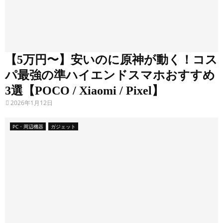
ー
ス
P
C
マ
ガ
・
ジ
【5万円〜】安いのに原神が動く！コス
周
ホ
ェ
辺
ッ
パ最強の準ハイエンドスマホおすすめ
機
の
ト
器
3選【POCO / Xiaomi / Pixel】
次
2026年1月12日
は
こ
PC・周辺機器
ガジェット
れ
！
寝
転
が
っ