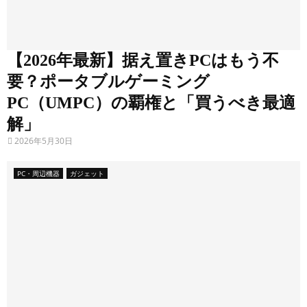
が
遊
べ
【2026年最新】据え置きPCはもう不
る
要？ポータブルゲーミング
『
PC（UMPC）の覇権と「買うべき最適
携
解」
帯
2026年5月30日
ゲ
ー
PC・周辺機器
ガジェット
ミ
ン
グ
P
C
(