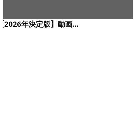
っ
i
て
5
な
い
【2026年決定版】動画...
【
-
？
8
「
熱
4
い
0
」
年
「
0
決
遅
定
で
い
版
」
最
】
を
動
新
解
画
決
P
サ
す
ブ
C
る
ス
正
ゲ
ク
し
完
ー
い
全
ワ