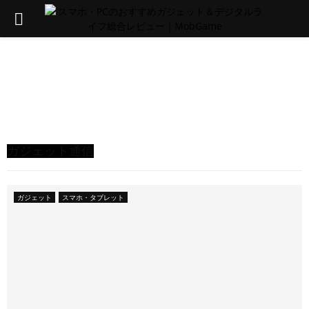
PRIMARY
MENU
P
ガジェット通信
C
・
周
ガジェット
スマホ・タブレット
辺
機
器
レ
ビ
ュ