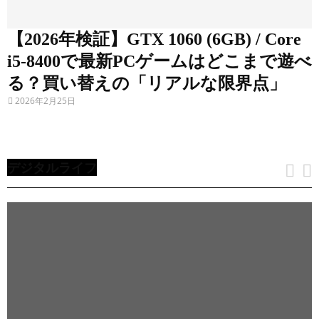
y
】
【2026年検証】GTX 1060 (6GB) / Core
i5-8400で最新PCゲームはどこまで遊べ
【
る？買い替えの「リアルな限界点」
P
C
2
ガ
2026年2月25日
・
ジ
周
0
ェ
辺
ッ
機
2
ト
器
6
デジタルライフ
年
検
証
】
G
T