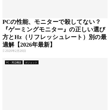
て
S
t
PCの性能、モニターで殺してない？
e
『ゲーミングモニター』の正しい選び
a
方とHz（リフレッシュレート）別の最
m
適解【2026年最新】
や
2026年2月26日
原
PC・周辺機器
ガジェット
神
(
P
C
版
)