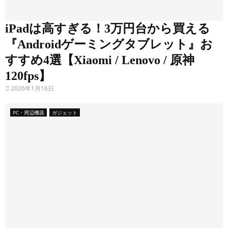
t
e
iPadは高すぎる！3万円台から買える
a
『Androidゲーミングタブレット』お
m
すすめ4選【Xiaomi / Lenovo / 原神
D
120fps】
e
2026年1月16日
c
k
PC・周辺機器
ガジェット
/
R
O
G
A
l
l