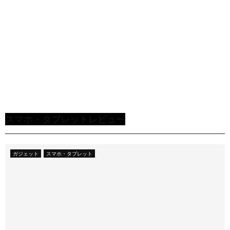
挿
し
】
も
っ
と
スマホ・タブレットレビュー
見
る
ガジェット
スマホ・タブレット