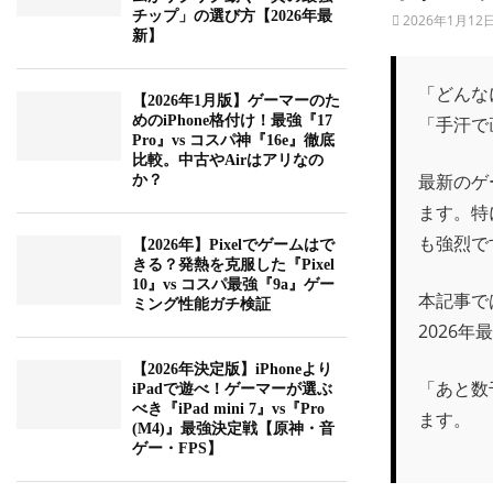
チップ」の選び方【2026年最
2026年1月12
新】
「どんな
【2026年1月版】ゲーマーのた
「手汗で
めのiPhone格付け！最強『17
Pro』vs コスパ神『16e』徹底
比較。中古やAirはアリなの
最新のゲ
か？
ます。特に
も強烈で
【2026年】Pixelでゲームはで
きる？発熱を克服した『Pixel
10』vs コスパ最強『9a』ゲー
本記事で
ミング性能ガチ検証
2026
【2026年決定版】iPhoneより
「あと数
iPadで遊べ！ゲーマーが選ぶ
べき『iPad mini 7』vs『Pro
ます。
(M4)』最強決定戦【原神・音
ゲー・FPS】