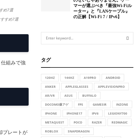
のせいじゃありません。ゲー
マーが選ぶべき『最強Wi-Fiル
ーター』と『LANケーブル』
の正解【Wi-Fi 7 / IPv6】
すすめ7選
S
e
a
S
r
タグ
c
じ仕組みで強
E
h
f
A
120HZ
144HZ
A19PRO
ANDROID
o
r
ANKER
APPLEGLASSES
APPLEVISIONPRO
R
:
AR/VR
ASUS
BUFFALO
C
DOCOMO爆アゲ
FPS
GAMESIR
INZONE
H
IPHONE
IPHONE17
IPV6
LEGIONY700
METAQUEST
POCO
RAZER
REDMAGIC
冷却プレートが
ROBLOX
SNAPDRAGON