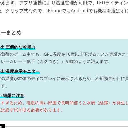
冷えます。アプリ連携により温度管理が可能で、LEDライティ
。クリップ式なので、iPhoneでもAndroidでも機種を選ば
ューまとめ
ood: 圧倒的な冷却力
高負荷のゲーム中でも、GPU温度を10度以上下げることが実証され
フレームレート低下（カクつき）」が嘘のように消えます。
ood: 温度表示モニター
在の温度が本体のディスプレイに表示されるため、冷却効果が目に
ます。
ad: 結露に注意
えすぎるため、湿度の高い部屋で長時間使うと水滴（結露）が発生
後は必ず拭き取る必要があります。
価