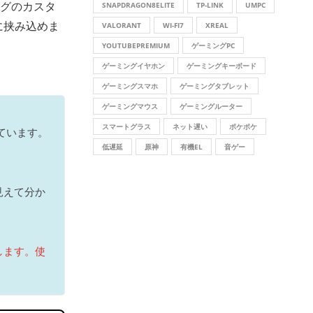
ングのカスタ
SNAPDRAGON8ELITE
TP-LINK
UMPC
ずに挟み込めま
VALORANT
WI-FI7
XREAL
YOUTUBEPREMIUM
ゲーミングPC
ゲーミングイヤホン
ゲーミングキーボード
ゲーミングスマホ
ゲーミングタブレット
ゲーミングマウス
ゲーミングルーター
スマートグラス
ネット遅い
ポケポケ
ています。
低遅延
原神
有機EL
音ゲー
見えて分か
します。使