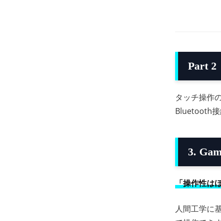
Par
タッチ操作
Blueto
3. Gam
「操作性はほ
人間工学に