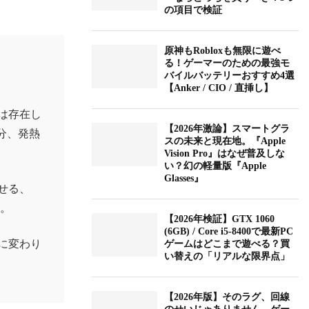
の項目で検証
原神もRobloxも無限に遊べ
る！ゲーマーのための最強モ
バイルバッテリーおすすめ4選
【Anker / CIO / 直挿し】
は存在し
【2026年激論】スマートグラ
る分、発熱
スの未来と現在地。『Apple
Vision Pro』はなぜ普及しな
い？幻の軽量版『Apple
Glasses』
せる、
た。
【2026年検証】GTX 1060
(6GB) / Core i5-8400で最新PC
に変わり
ゲームはどこまで遊べる？買
い替えの「リアルな限界点」
【2026年版】そのラグ、回線