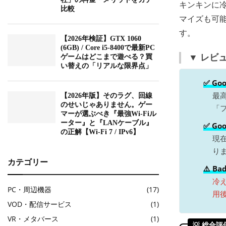
キンキンに
比較
マイズも可能
す。
【2026年検証】GTX 1060
(6GB) / Core i5-8400で最新PC
▼ レビ
ゲームはどこまで遊べる？買
い替えの「リアルな限界点」
✅ G
最
【2026年版】そのラグ、回線
のせいじゃありません。ゲー
「
マーが選ぶべき『最強Wi-Fiル
ーター』と『LANケーブル』
✅ G
の正解【Wi-Fi 7 / IPv6】
現
り
カテゴリー
⚠️ B
冷
PC・周辺機器
(17)
用
VOD・配信サービス
(1)
VR・メタバース
(1)
💡 総合評