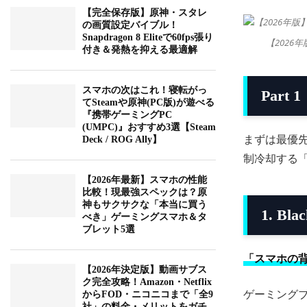
【完全保存版】原神・スタレ
の画質設定バイブル！
Snapdragon 8 Eliteで60fps張り
【202
付き＆発熱を抑える最適解
スマホの次はこれ！寝転がっ
Par
てSteamや原神(PC版)が遊べる
『携帯ゲーミングPC
(UMPC)』おすすめ3選【Steam
まずは最優
Deck / ROG Ally】
制冷却する
【2026年最新】スマホの性能
比較！現最強スペックは？原
神もサクサクな「本当に買う
1. Bla
べき」ゲーミングスマホ＆タ
ブレット5選
「スマホの
【2026年決定版】動画サブス
ク完全攻略！Amazon・Netflix
ゲーミングブ
からFOD・ニコニコまで「全9
社」の料金・メリットをガチ