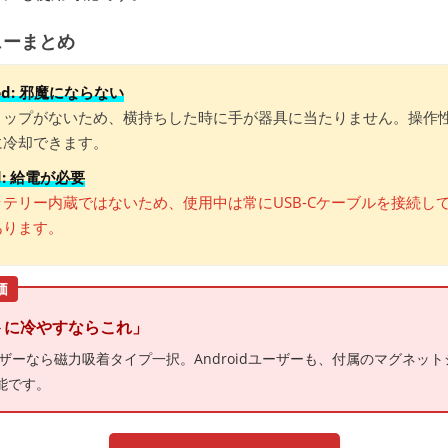
ューまとめ
ood: 邪魔にならない
リップがないため、横持ちした時に手が器具に当たりません。操作
に冷却できます。
ad: 給電が必要
ッテリー内蔵ではないため、使用中は常にUSB-Cケーブルを接続し
あります。
価
トに冷やすならこれ」
ユーザーなら磁力吸着タイプ一択。Androidユーザーも、付属のマグネッ
能です。