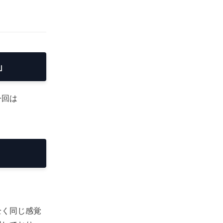
」
今回は
全く同じ感覚