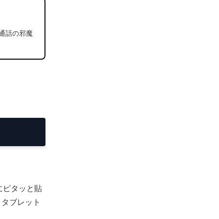
通話の邪魔
面にピタッと貼
、タブレット