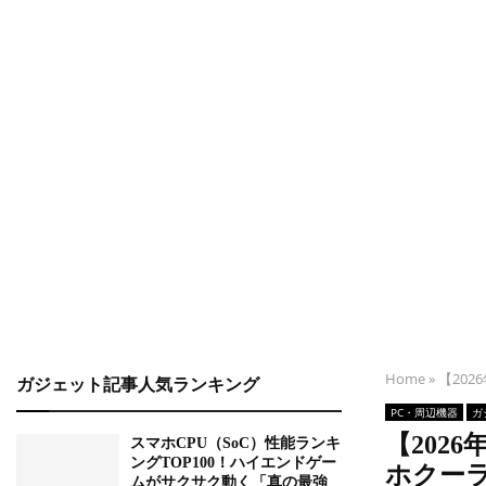
Home
»
【20
ガジェット記事人気ランキング
PC・周辺機器
ガ
【202
スマホCPU（SoC）性能ランキ
ングTOP100！ハイエンドゲー
ホクー
ムがサクサク動く「真の最強