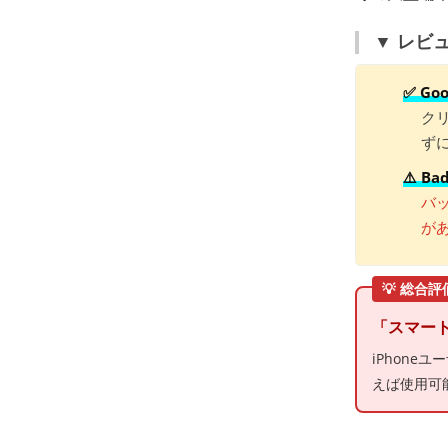
▼ レビ
✅ G
ク
ず
⚠️ B
バ
が
💡 総合評
「スマー
iPhone
えば使用可