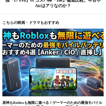
強『17 Pro』vs コスパ神『16e』徹底比較。中古や
Airはアリなのか？
こちらの映画・ドラマもおすすめ
原神もRobloxも無限に遊べる！ゲーマーのための最強モバイル