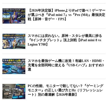
【2026年決定版】iPhoneよりiPadで遊べ！ゲーマー
が選ぶべき『iPad mini 7』vs『Pro (M4)』最強決定
戦【原神・音ゲー・FPS】
スマホには戻れない。原神・スタレが最高に捗る
『8インチタブレット』頂上決戦【iPad mini 8 vs
Legion Y700】
スマホを最強ゲーム機に改造！有線LAN・HDMI・
充電を全部同時に使える『USB-Cハブ』おすすめ3
選
PCの性能、モニターで殺してない？『ゲーミング
モニター』の正しい選び方とHz（リフレッシュレ
ート）別の最適解【2026年最新】