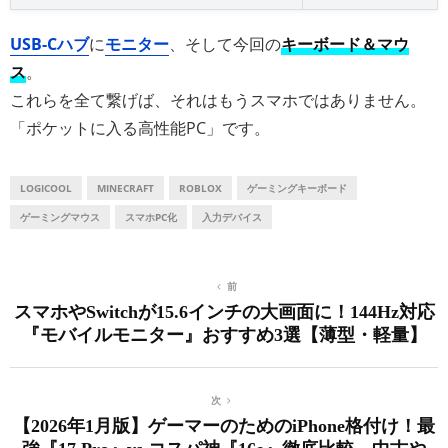
USB-Cハブ
に
モニター
、そして今回の
キーボード＆マウ
ス
。
これらを全て繋げば、それはもうスマホではありません。
「ポケットに入る高性能PC」です。
LOGICOOL
MINECRAFT
ROBLOX
ゲーミングキーボード
ゲーミングマウス
スマホPC化
入力デバイス
前
スマホやSwitchが15.6インチの大画面に！144Hz対応
『モバイルモニター』おすすめ3選【薄型・軽量】
次
【2026年1月版】ゲーマーのためのiPhone格付け！最