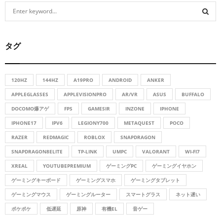
S
e
a
S
r
タグ
c
E
h
f
A
o
120HZ
144HZ
A19PRO
ANDROID
ANKER
r
R
APPLEGLASSES
APPLEVISIONPRO
AR/VR
ASUS
BUFFALO
:
DOCOMO爆アゲ
FPS
GAMESIR
INZONE
IPHONE
C
IPHONE17
IPV6
LEGIONY700
METAQUEST
POCO
H
RAZER
REDMAGIC
ROBLOX
SNAPDRAGON
SNAPDRAGON8ELITE
TP-LINK
UMPC
VALORANT
WI-FI7
XREAL
YOUTUBEPREMIUM
ゲーミングPC
ゲーミングイヤホン
ゲーミングキーボード
ゲーミングスマホ
ゲーミングタブレット
ゲーミングマウス
ゲーミングルーター
スマートグラス
ネット遅い
ポケポケ
低遅延
原神
有機EL
音ゲー