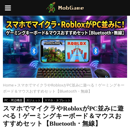
PRIMARY
MENU
Home
»
スマホでマイクラやRobloxがPC並みに遊べる！ゲーミングキー
ボード＆マウスおすすめセット【Bluetooth・無線】
PC・周辺機器
ガジェット
スマホ・タブレット
スマホでマイクラやRobloxがPC並みに遊
べる！ゲーミングキーボード＆マウスお
すすめセット【Bluetooth・無線】