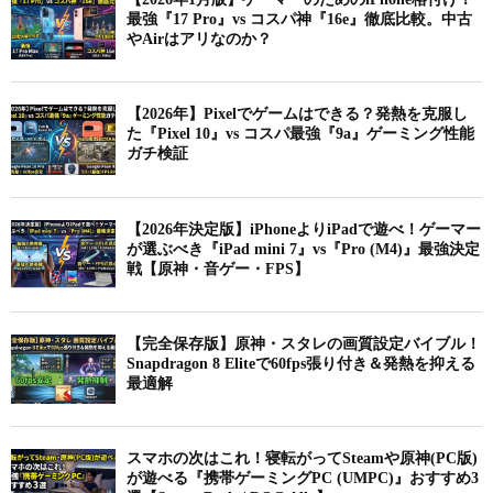
最強『17 Pro』vs コスパ神『16e』徹底比較。中古
やAirはアリなのか？
【2026年】Pixelでゲームはできる？発熱を克服し
た『Pixel 10』vs コスパ最強『9a』ゲーミング性能
ガチ検証
【2026年決定版】iPhoneよりiPadで遊べ！ゲーマー
が選ぶべき『iPad mini 7』vs『Pro (M4)』最強決定
戦【原神・音ゲー・FPS】
【完全保存版】原神・スタレの画質設定バイブル！
Snapdragon 8 Eliteで60fps張り付き＆発熱を抑える
最適解
スマホの次はこれ！寝転がってSteamや原神(PC版)
が遊べる『携帯ゲーミングPC (UMPC)』おすすめ3