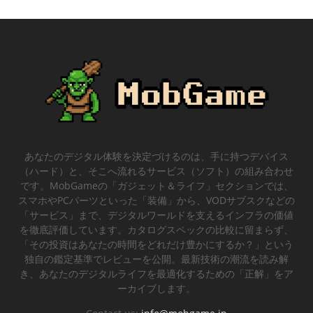
あなたのデジタル体験を決定づけるのは、手に持つデバイス
（ハード）と、そこへ流れるサービス（ソフト）の組み合わせ
です。MobGameの「ガジェット＆ライフ」セクションでは、
スマホやPCパーツといった「装備」から、VODサブスクなどの
「サービス」まで、デジタルワールドを支えるインフラの価値
を徹底評価しています。カタログスペックの比較に留まらず、
「その投資はあなたの時間をどれだけ豊かにするか？」という
独自の鑑定基準でレビューを公開。最新技術の潮流を読み解
き、あなたのデジタルライフを最適化するための「正解」をア
ーカイブします。