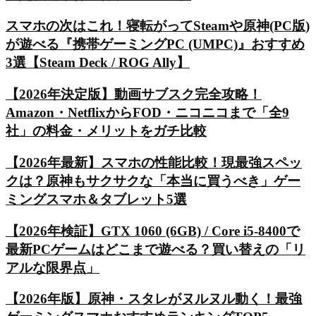
スマホの次はこれ！寝転がってSteamや原神(PC版)
が遊べる『携帯ゲーミングPC (UMPC)』おすすめ
3選【Steam Deck / ROG Ally】
【2026年決定版】動画サブスク完全攻略！
Amazon・NetflixからFOD・ニコニコまで「全9
社」の料金・メリットをガチ比較
【2026年最新】スマホの性能比較！現最強スペッ
クは？原神もサクサクな「本当に買うべき」ゲー
ミングスマホ＆タブレット5選
【2026年検証】GTX 1060 (6GB) / Core i5-8400で
最新PCゲームはどこまで遊べる？買い替えの「リ
アルな限界点」
【2026年版】原神・スタレがヌルヌル動く！最強