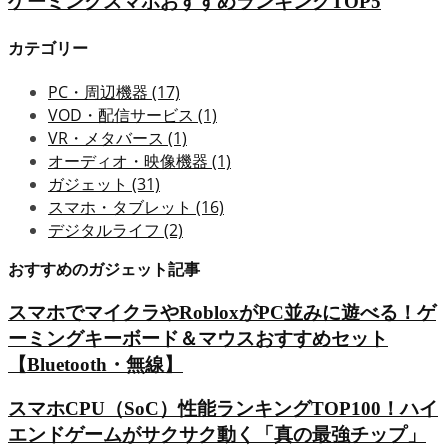
ゲーミングスマホおすすめランキングTOP5
カテゴリー
PC・周辺機器
(17)
VOD・配信サービス
(1)
VR・メタバース
(1)
オーディオ・映像機器
(1)
ガジェット
(31)
スマホ・タブレット
(16)
デジタルライフ
(2)
おすすめのガジェット記事
スマホでマイクラやRobloxがPC並みに遊べる！ゲ
ーミングキーボード＆マウスおすすめセット
【Bluetooth・無線】
スマホCPU（SoC）性能ランキングTOP100！ハイ
エンドゲームがサクサク動く「真の最強チップ」