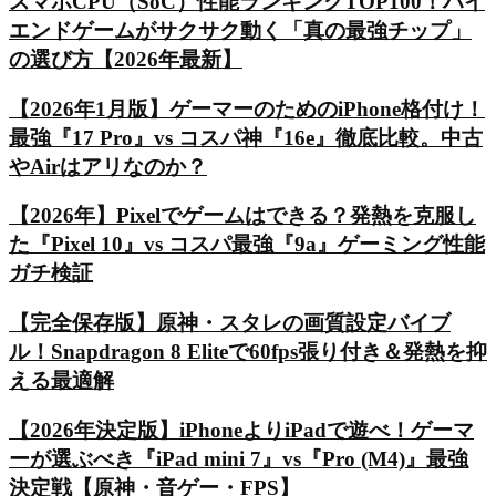
スマホCPU（SoC）性能ランキングTOP100！ハイ
エンドゲームがサクサク動く「真の最強チップ」
の選び方【2026年最新】
【2026年1月版】ゲーマーのためのiPhone格付け！
最強『17 Pro』vs コスパ神『16e』徹底比較。中古
やAirはアリなのか？
【2026年】Pixelでゲームはできる？発熱を克服し
た『Pixel 10』vs コスパ最強『9a』ゲーミング性能
ガチ検証
【完全保存版】原神・スタレの画質設定バイブ
ル！Snapdragon 8 Eliteで60fps張り付き＆発熱を抑
える最適解
【2026年決定版】iPhoneよりiPadで遊べ！ゲーマ
ーが選ぶべき『iPad mini 7』vs『Pro (M4)』最強
決定戦【原神・音ゲー・FPS】