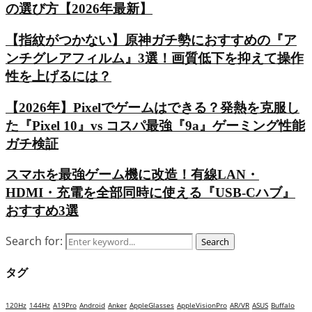
の選び方【2026年最新】
【指紋がつかない】原神ガチ勢におすすめの『ア
ンチグレアフィルム』3選！画質低下を抑えて操作
性を上げるには？
【2026年】Pixelでゲームはできる？発熱を克服し
た『Pixel 10』vs コスパ最強『9a』ゲーミング性能
ガチ検証
スマホを最強ゲーム機に改造！有線LAN・
HDMI・充電を全部同時に使える『USB-Cハブ』
おすすめ3選
Search for:
Search
タグ
120Hz
144Hz
A19Pro
Android
Anker
AppleGlasses
AppleVisionPro
AR/VR
ASUS
Buffalo