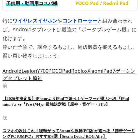
子供用・動画用コスパ機
POCO Pad / Redmi Pad
特に
ワイヤレスイヤホン
や
コントローラー
と組み合わせれ
ば、Androidタブレットは最強の「ポータブルゲーム機」に
化けます。
浮いた予算で、課金するもよし、周辺機器を揃えるもよし。
賢い買い物をしましょう。
Android
LegionY700
POCOPad
Roblox
XiaomiPad7
ゲーミン
グタブレット
原神
前
【2026年決定版】iPhoneよりiPadで遊べ！ゲーマーが選ぶべき『iPad
mini 7』vs『Pro (M4)』最強決定戦【原神・音ゲー・FPS】
次
スマホの次はこれ！寝転がってSteamや原神(PC版)が遊べる『携帯ゲーミ
ングPC (UMPC)』おすすめ3選【Steam Deck / ROG Ally】