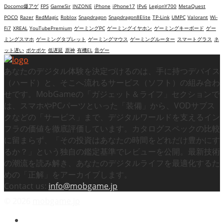
Docomo爆アゲ
FPS
GameSir
INZONE
iPhone
iPhone17
IPv6
LegionY700
MetaQuest
POCO
Razer
RedMagic
Roblox
Snapdragon
Snapdragon8Elite
TP-Link
UMPC
Valorant
Wi-
Fi7
XREAL
YouTubePremium
ゲーミングPC
ゲーミングイヤホン
ゲーミングキーボード
ゲー
ミングスマホ
ゲーミングタブレット
ゲーミングマウス
ゲーミングルーター
スマートグラス
ネ
ット遅い
ポケポケ
低遅延
原神
有機EL
音ゲー
あなたのデジタル体験を決定づけるのは、手に持つデバイス
（ハード）と、そこへ流れるサービス（ソフト）の組み合わ
せです。MobGameの「ガジェット＆ライフ」セクションで
は、スマホやPCパーツといった「装備」から、VODサブス
クなどの「サービス」まで、デジタルワールドを支えるイン
フラの価値を徹底評価しています。カタログスペックの比較
に留まらず、「その投資はあなたの時間をどれだけ豊かにす
るか？」という独自の鑑定基準でレビューを公開。最新技術
の潮流を読み解き、あなたのデジタルライフを最適化するた
めの「正解」をアーカイブします。
Contact us:
info@mobgame.jp
© 2026
mobgame.jp
映画