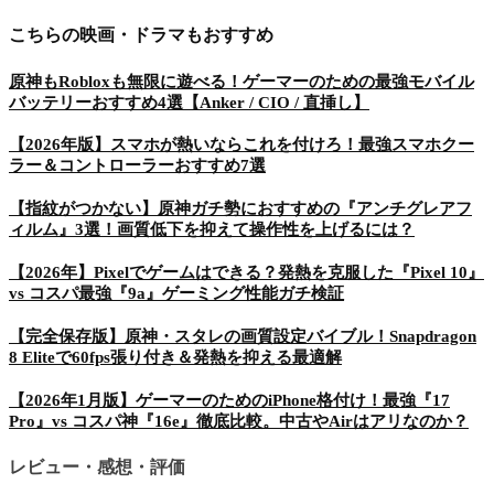
こちらの映画・ドラマもおすすめ
原神もRobloxも無限に遊べる！ゲーマーのための最強モバイル
バッテリーおすすめ4選【Anker / CIO / 直挿し】
【2026年版】スマホが熱いならこれを付けろ！最強スマホクー
ラー＆コントローラーおすすめ7選
【指紋がつかない】原神ガチ勢におすすめの『アンチグレアフ
ィルム』3選！画質低下を抑えて操作性を上げるには？
【2026年】Pixelでゲームはできる？発熱を克服した『Pixel 10』
vs コスパ最強『9a』ゲーミング性能ガチ検証
【完全保存版】原神・スタレの画質設定バイブル！Snapdragon
8 Eliteで60fps張り付き＆発熱を抑える最適解
【2026年1月版】ゲーマーのためのiPhone格付け！最強『17
Pro』vs コスパ神『16e』徹底比較。中古やAirはアリなのか？
レビュー・感想・評価