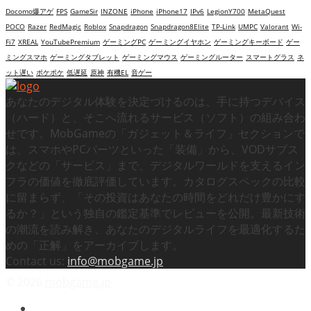
Docomo爆アゲ
FPS
GameSir
INZONE
iPhone
iPhone17
IPv6
LegionY700
MetaQuest
POCO
Razer
RedMagic
Roblox
Snapdragon
Snapdragon8Elite
TP-Link
UMPC
Valorant
Wi-
Fi7
XREAL
YouTubePremium
ゲーミングPC
ゲーミングイヤホン
ゲーミングキーボード
ゲー
ミングスマホ
ゲーミングタブレット
ゲーミングマウス
ゲーミングルーター
スマートグラス
ネ
ット遅い
ポケポケ
低遅延
原神
有機EL
音ゲー
あなたのデジタル体験を決定づけるのは、手に持つデバイス
（ハード）と、そこへ流れるサービス（ソフト）の組み合わ
せです。MobGameの「ガジェット＆ライフ」セクションで
は、スマホやPCパーツといった「装備」から、VODサブス
クなどの「サービス」まで、デジタルワールドを支えるイン
フラの価値を徹底評価しています。カタログスペックの比較
に留まらず、「その投資はあなたの時間をどれだけ豊かにす
るか？」という独自の鑑定基準でレビューを公開。最新技術
の潮流を読み解き、あなたのデジタルライフを最適化するた
めの「正解」をアーカイブします。
Contact us:
info@mobgame.jp
© 2026
mobgame.jp
映画