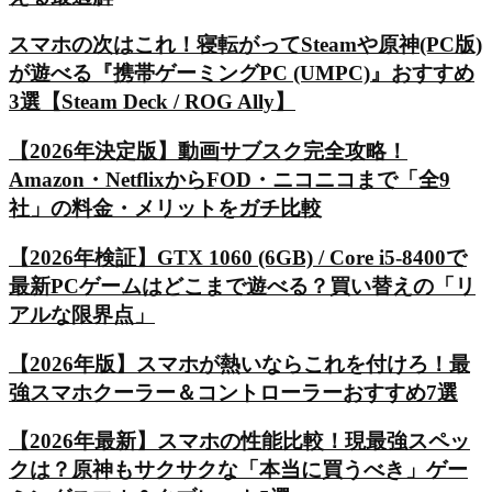
スマホの次はこれ！寝転がってSteamや原神(PC版)
が遊べる『携帯ゲーミングPC (UMPC)』おすすめ
3選【Steam Deck / ROG Ally】
【2026年決定版】動画サブスク完全攻略！
Amazon・NetflixからFOD・ニコニコまで「全9
社」の料金・メリットをガチ比較
【2026年検証】GTX 1060 (6GB) / Core i5-8400で
最新PCゲームはどこまで遊べる？買い替えの「リ
アルな限界点」
【2026年版】スマホが熱いならこれを付けろ！最
強スマホクーラー＆コントローラーおすすめ7選
【2026年最新】スマホの性能比較！現最強スペッ
クは？原神もサクサクな「本当に買うべき」ゲー