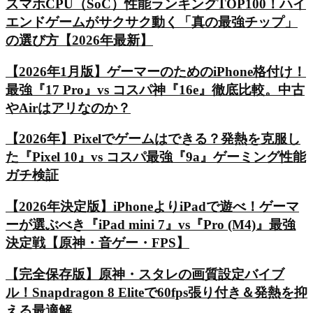
スマホCPU（SoC）性能ランキングTOP100！ハイ
エンドゲームがサクサク動く「真の最強チップ」
の選び方【2026年最新】
【2026年1月版】ゲーマーのためのiPhone格付け！
最強『17 Pro』vs コスパ神『16e』徹底比較。中古
やAirはアリなのか？
【2026年】Pixelでゲームはできる？発熱を克服し
た『Pixel 10』vs コスパ最強『9a』ゲーミング性能
ガチ検証
【2026年決定版】iPhoneよりiPadで遊べ！ゲーマ
ーが選ぶべき『iPad mini 7』vs『Pro (M4)』最強
決定戦【原神・音ゲー・FPS】
【完全保存版】原神・スタレの画質設定バイブ
ル！Snapdragon 8 Eliteで60fps張り付き＆発熱を抑
える最適解