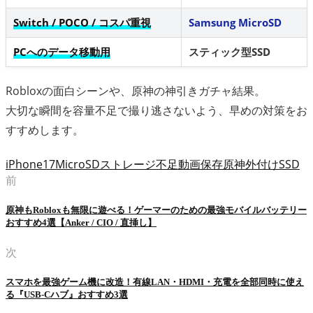
Switch / POCO / コスパ重視
Samsung MicroSD
PCへのデータ移動用
スティック型SSD
Robloxの面白シーンや、原神の神引きガチャ結果。
大切な瞬間を容量不足で撮り逃さないよう、早めの対策をお
すすめします。
iPhone17
MicroSD
ストレージ不足
動画保存
原神
外付けSSD
前
原神もRobloxも無限に遊べる！ゲーマーのための最強モバイルバッテリー
おすすめ4選【Anker / CIO / 直挿し】
次
スマホを最強ゲーム機に改造！有線LAN・HDMI・充電を全部同時に使え
る『USB-Cハブ』おすすめ3選