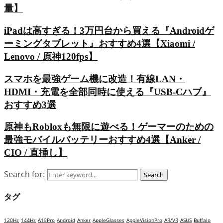
量】
iPadは高すぎる！3万円台から買える『Androidゲ
ーミングタブレット』おすすめ4選【Xiaomi /
Lenovo / 原神120fps】
スマホを最強ゲーム機に改造！有線LAN・
HDMI・充電を全部同時に使える『USB-Cハブ』
おすすめ3選
原神もRobloxも無限に遊べる！ゲーマーのための
最強モバイルバッテリーおすすめ4選【Anker /
CIO / 直挿し】
Search for:
Search
タグ
120Hz
144Hz
A19Pro
Android
Anker
AppleGlasses
AppleVisionPro
AR/VR
ASUS
Buffalo