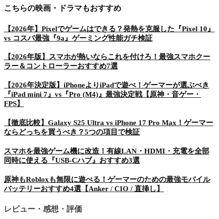
こちらの映画・ドラマもおすすめ
【2026年】Pixelでゲームはできる？発熱を克服した『Pixel 10』
vs コスパ最強『9a』ゲーミング性能ガチ検証
【2026年版】スマホが熱いならこれを付けろ！最強スマホクー
ラー＆コントローラーおすすめ7選
【2026年決定版】iPhoneよりiPadで遊べ！ゲーマーが選ぶべき
『iPad mini 7』vs『Pro (M4)』最強決定戦【原神・音ゲー・
FPS】
【徹底比較】Galaxy S25 Ultra vs iPhone 17 Pro Max！ゲーマー
ならどっちを買うべき？5つの項目で検証
スマホを最強ゲーム機に改造！有線LAN・HDMI・充電を全部
同時に使える『USB-Cハブ』おすすめ3選
原神もRobloxも無限に遊べる！ゲーマーのための最強モバイル
バッテリーおすすめ4選【Anker / CIO / 直挿し】
レビュー・感想・評価