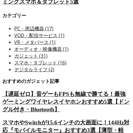
ミングスマホ＆タブレット5選
カテゴリー
PC・周辺機器
(17)
VOD・配信サービス
(1)
VR・メタバース
(1)
オーディオ・映像機器
(1)
ガジェット
(31)
スマホ・タブレット
(16)
デジタルライフ
(2)
おすすめのガジェット記事
【遅延ゼロ】音ゲーもFPSも無線で勝てる！最強
ゲーミングワイヤレスイヤホンおすすめ5選【ドン
グル付き・Bluetooth】
スマホやSwitchが15.6インチの大画面に！144Hz対
応『モバイルモニター』おすすめ3選【薄型・軽