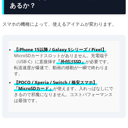
あるか？
スマホの機種によって、使えるアイテムが変わります。
【iPhone 15以降 / Galaxy Sシリーズ / Pixel】
MicroSDカードスロットがありません。充電端子
（USB-C）に直接挿す
「外付けSSD」
が必要です。
転送速度が爆速で、動画の移動が一瞬で終わりま
す。
【POCO / Xperia / Switch / 格安スマホ】
「MicroSDカード」
が使えます。入れっぱなしにで
きるので邪魔になりません。コストパフォーマンス
は最強です。