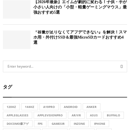
【2026年最新】エイムが劇的に変わる！子供・手が
小さい人向けの「小型・軽量ゲーミングマウス」最
強おすすめ5選
『容量が足りなくてアプデできない』を解決！スマ
ホ用・外付けSSD＆最強MicroSDカードおすすめ4
選
S
e
a
S
r
タグ
c
E
h
f
A
o
120HZ
144HZ
A19PRO
ANDROID
ANKER
r
R
APPLEGLASSES
APPLEVISIONPRO
AR/VR
ASUS
BUFFALO
:
DOCOMO爆アゲ
FPS
GAMESIR
INZONE
IPHONE
C