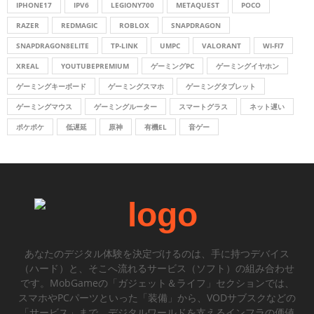
IPHONE17
IPV6
LEGIONY700
METAQUEST
POCO
H
RAZER
REDMAGIC
ROBLOX
SNAPDRAGON
SNAPDRAGON8ELITE
TP-LINK
UMPC
VALORANT
WI-FI7
XREAL
YOUTUBEPREMIUM
ゲーミングPC
ゲーミングイヤホン
ゲーミングキーボード
ゲーミングスマホ
ゲーミングタブレット
ゲーミングマウス
ゲーミングルーター
スマートグラス
ネット遅い
ポケポケ
低遅延
原神
有機EL
音ゲー
あなたのデジタル体験を決定づけるのは、手に持つデバイス
（ハード）と、そこへ流れるサービス（ソフト）の組み合わせ
です。MobGameの「ガジェット＆ライフ」セクションでは、
スマホやPCパーツといった「装備」から、VODサブスクなどの
「サービス」まで、デジタルワールドを支えるインフラの価値