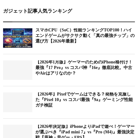
ガジェット記事人気ランキング
スマホCPU（SoC）性能ランキングTOP100！ハイ
エンドゲームがサクサク動く「真の最強チップ」の
選び方【2026年最新】
【2026年1月版】ゲーマーのためのiPhone格付け！
最強『17 Pro』vs コスパ神『16e』徹底比較。中古
やAirはアリなのか？
【2026年】Pixelでゲームはできる？発熱を克服し
た『Pixel 10』vs コスパ最強『9a』ゲーミング性能
ガチ検証
【2026年決定版】iPhoneよりiPadで遊べ！ゲーマー
が選ぶべき『iPad mini 7』vs『Pro (M4)』最強決定
戦【原神・音ゲー・FPS】