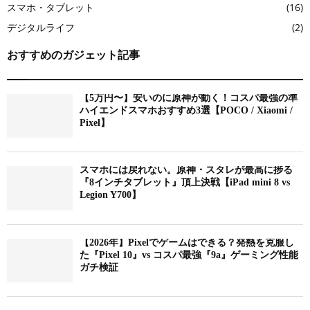
スマホ・タブレット
(16)
デジタルライフ
(2)
おすすめのガジェット記事
【5万円〜】安いのに原神が動く！コスパ最強の準
ハイエンドスマホおすすめ3選【POCO / Xiaomi /
Pixel】
スマホには戻れない。原神・スタレが最高に捗る
『8インチタブレット』頂上決戦【iPad mini 8 vs
Legion Y700】
【2026年】Pixelでゲームはできる？発熱を克服し
た『Pixel 10』vs コスパ最強『9a』ゲーミング性能
ガチ検証