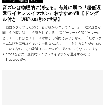
オーディオ・映像機器
ガジェット
音ズレは物理的に消せる。有線に勝つ『超低遅
延ワイヤレスイヤホン』おすすめ5選【ドング
ル付き・遅延0.03秒の世界】
「画面をタップしたのに、音が後からついてくる…」 「敵の足音が
聞こえた時には、もう撃たれている」 音ゲーマーやFPSゲーマーに
とって、これほどストレスが溜まる瞬間はありません。 「だからゲ
ームは絶対に有線イヤホン一択なんだよ」——もしあなたがそう思
っているなら、その常識は2026年の今、完全に古くなっています。
AirPodsなどの一般的なワイヤレスイヤホンが遅延するのは
「Bluetooth通信」...