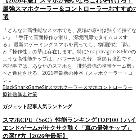
【2026年版】スマホが熱いならこれを付けろ！
最強スマホクーラー＆コントローラーおすすめ7
選
「どんなに高性能なスマホでも、夏場の原神は熱くて持てな
い」 「手汗で画面操作が滑り、深境回廊でタイムロスす
る」 最新のゲーミングスマホを買っても、物理的な「熱」
と「操作性」の壁は存在します。特にSnapdragon 8 Eliteの
ような高性能チップは、パワーがある分、発熱も強烈です。
本記事では、あなたのスマホを「排熱最強の携帯ゲーム機」
へと進化させる、2026年最新の神器（スマホクーラー・コ
ン...
BlackShark
GameSir
スマホクーラー
スマホコントローラー
原神
熱暴走対策
ガジェット記事人気ランキング
スマホCPU（SoC）性能ランキングTOP100！ハイ
エンドゲームがサクサク動く「真の最強チップ」
の選び方【2026年最新】