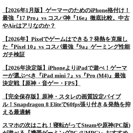
【2026年1月版】ゲーマーのためのiPhone格付け！
最強『17 Pro』vs コスパ神『16e』徹底比較。中古
やAirはアリなのか？
【2026年】Pixelでゲームはできる？発熱を克服し
た『Pixel 10』vs コスパ最強『9a』ゲーミング性能
ガチ検証
【2026年決定版】iPhoneよりiPadで遊べ！ゲーマ
ーが選ぶべき『iPad mini 7』vs『Pro (M4)』最強
決定戦【原神・音ゲー・FPS】
【完全保存版】原神・スタレの画質設定バイブ
ル！Snapdragon 8 Eliteで60fps張り付き＆発熱を抑
える最適解
スマホの次はこれ！寝転がってSteamや原神(PC版)
が遊べる『携帯ゲーミングPC (UMPC)』おすすめ