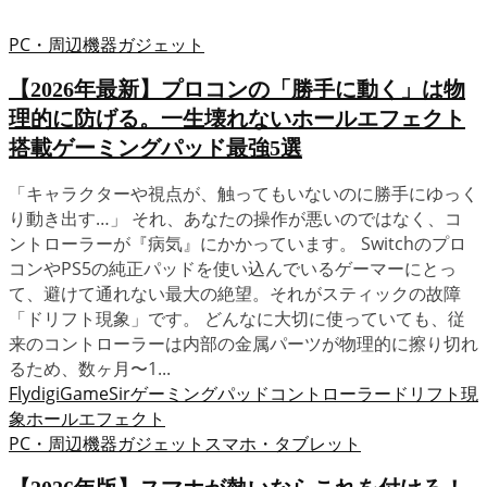
PC・周辺機器
ガジェット
【2026年最新】プロコンの「勝手に動く」は物
理的に防げる。一生壊れないホールエフェクト
搭載ゲーミングパッド最強5選
「キャラクターや視点が、触ってもいないのに勝手にゆっく
り動き出す…」 それ、あなたの操作が悪いのではなく、コ
ントローラーが『病気』にかかっています。 Switchのプロ
コンやPS5の純正パッドを使い込んでいるゲーマーにとっ
て、避けて通れない最大の絶望。それがスティックの故障
「ドリフト現象」です。 どんなに大切に使っていても、従
来のコントローラーは内部の金属パーツが物理的に擦り切れ
るため、数ヶ月〜1...
Flydigi
GameSir
ゲーミングパッド
コントローラー
ドリフト現
象
ホールエフェクト
PC・周辺機器
ガジェット
スマホ・タブレット