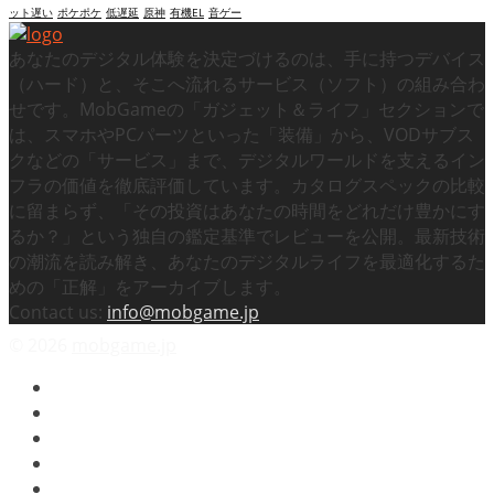
ット遅い
ポケポケ
低遅延
原神
有機EL
音ゲー
あなたのデジタル体験を決定づけるのは、手に持つデバイス
（ハード）と、そこへ流れるサービス（ソフト）の組み合わ
せです。MobGameの「ガジェット＆ライフ」セクションで
は、スマホやPCパーツといった「装備」から、VODサブス
クなどの「サービス」まで、デジタルワールドを支えるイン
フラの価値を徹底評価しています。カタログスペックの比較
に留まらず、「その投資はあなたの時間をどれだけ豊かにす
るか？」という独自の鑑定基準でレビューを公開。最新技術
の潮流を読み解き、あなたのデジタルライフを最適化するた
めの「正解」をアーカイブします。
Contact us:
info@mobgame.jp
© 2026
mobgame.jp
映画
テレビドラマ
スマホゲーム
ビデオゲーム
プライバシーポリシー / 免責事項