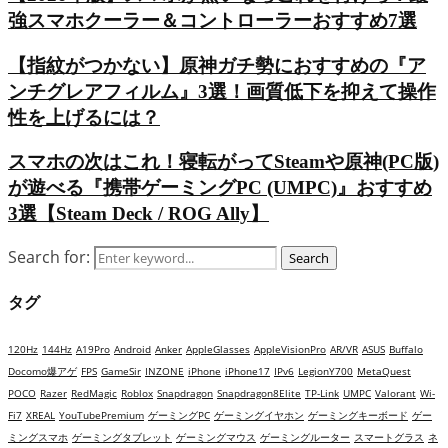
強スマホクーラー＆コントローラーおすすめ7選
【指紋がつかない】原神ガチ勢におすすめの『ア
ンチグレアフィルム』3選！画質低下を抑えて操作
性を上げるには？
スマホの次はこれ！寝転がってSteamや原神(PC版)
が遊べる『携帯ゲーミングPC (UMPC)』おすすめ
3選【Steam Deck / ROG Ally】
Search for:
Search
タグ
120Hz
144Hz
A19Pro
Android
Anker
AppleGlasses
AppleVisionPro
AR/VR
ASUS
Buffalo
Docomo爆アゲ
FPS
GameSir
INZONE
iPhone
iPhone17
IPv6
LegionY700
MetaQuest
POCO
Razer
RedMagic
Roblox
Snapdragon
Snapdragon8Elite
TP-Link
UMPC
Valorant
Wi-
Fi7
XREAL
YouTubePremium
ゲーミングPC
ゲーミングイヤホン
ゲーミングキーボード
ゲー
ミングスマホ
ゲーミングタブレット
ゲーミングマウス
ゲーミングルーター
スマートグラス
ネ