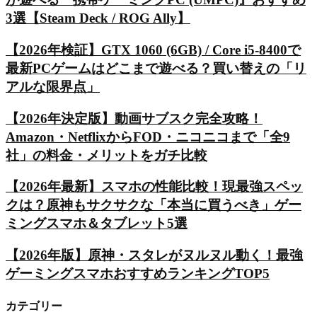
3選【Steam Deck / ROG Ally】
【2026年検証】GTX 1060 (6GB) / Core i5-8400で
最新PCゲームはどこまで遊べる？買い替えの「リ
アルな限界点」
【2026年決定版】動画サブスク完全攻略！
Amazon・NetflixからFOD・ニコニコまで「全9
社」の料金・メリットをガチ比較
【2026年最新】スマホの性能比較！現最強スペッ
クは？原神もサクサクな「本当に買うべき」ゲー
ミングスマホ＆タブレット5選
【2026年版】原神・スタレがヌルヌル動く！最強
ゲーミングスマホおすすめランキングTOP5
カテゴリー