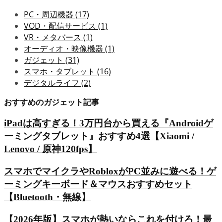
PC・周辺機器
(17)
VOD・配信サービス
(1)
VR・メタバース
(1)
オーディオ・映像機器
(1)
ガジェット
(31)
スマホ・タブレット
(16)
デジタルライフ
(2)
おすすめのガジェット記事
iPadは高すぎる！3万円台から買える『Androidゲ
ーミングタブレット』おすすめ4選【Xiaomi /
Lenovo / 原神120fps】
スマホでマイクラやRobloxがPC並みに遊べる！ゲ
ーミングキーボード＆マウスおすすめセット
【Bluetooth・無線】
【2026年版】スマホが熱いならこれを付けろ！最