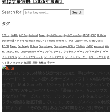
延ばす最適解【2026年最新】
Search for:
Search
タグ
120Hz
144Hz
A19Pro
Android
Anker
AppleGlasses
AppleVisionPro
AR/VR
ASUS
Buffalo
Docomo爆アゲ
FPS
GameSir
INZONE
iPhone
iPhone17
IPv6
LegionY700
MetaQuest
POCO
Razer
RedMagic
Roblox
Snapdragon
Snapdragon8Elite
TP-Link
UMPC
Valorant
Wi-
Fi7
XREAL
YouTubePremium
ゲーミングPC
ゲーミングイヤホン
ゲーミングキーボード
ゲー
ミングスマホ
ゲーミングタブレット
ゲーミングマウス
ゲーミングルーター
スマートグラス
ネ
ット遅い
ポケポケ
低遅延
原神
有機EL
音ゲー
あなたのデジタル体験を決定づけるのは、手に持つデバイス
（ハード）と、そこへ流れるサービス（ソフト）の組み合わ
せです。MobGameの「ガジェット＆ライフ」セクションで
は、スマホやPCパーツといった「装備」から、VODサブス
クなどの「サービス」まで、デジタルワールドを支えるイン
フラの価値を徹底評価しています。カタログスペックの比較
に留まらず、「その投資はあなたの時間をどれだけ豊かにす