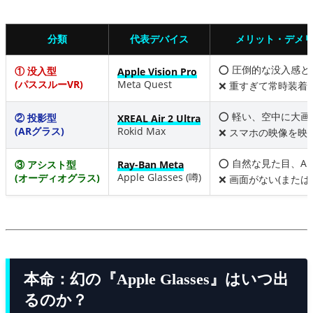
分類
代表デバイス
メリット・デメ
⭕️ 圧倒的な没入感
① 没入型
Apple Vision Pro
(パススルーVR)
Meta Quest
❌ 重すぎて常時装着
⭕️ 軽い、空中に大
② 投影型
XREAL Air 2 Ultra
(ARグラス)
Rokid Max
❌ スマホの映像を映
⭕️ 自然な見た目、A
③ アシスト型
Ray-Ban Meta
Apple Glasses (噂)
(オーディオグラス)
❌ 画面がない(または
本命：幻の『Apple Glasses』はいつ出
るのか？