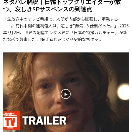
r
ネタバレ解説｜日韓トップクリエイターが放
原
ュ
世
じ
s
つ、哀しきSFサスペンスの到達点
罪
ー
界
・
:
』
・
「生放送中のテレビ番組で、人間が内部から膨張し、爆発する
を
ネ
M
評
ワ
——。前代未聞の連続殺人は、悲しき“蒸気”の仕業だった。」 2026
熱
タ
a
年7月2日、世界の配信エンタメ界に「日本の特撮カルチャー」が新
価
ー
狂
バ
u
たな形で襲来した。Netflixと東宝が歴史的な初タッ...
・
ル
さ
レ
l
あ
ド
せ
解
–
ら
』
た
説
S
す
評
「
｜
h
じ
価
究
「
a
・
・
極
C
d
ネ
あ
の
W
o
タ
ら
パ
系
w
バ
す
ワ
青
L
レ
じ
ー
春
o
解
・
フ
ド
r
説
ネ
ァ
ラ
d
｜
タ