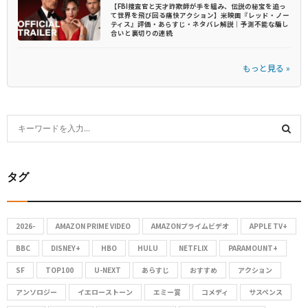
【FBI捜査官と天才詐欺師が手を組み、伝説の秘宝を追っ
て世界を飛び回る痛快アクション】米映画『レッド・ノー
ティス』評価・あらすじ・ネタバレ解説｜予測不能な騙し
合いと裏切りの連続
もっと見る »
S
e
S
a
タグ
r
E
c
A
h
2026-
AMAZON PRIME VIDEO
AMAZONプライムビデオ
APPLE TV+
f
R
o
BBC
DISNEY+
HBO
HULU
NETFLIX
PARAMOUNT+
C
r
SF
TOP100
U-NEXT
あらすじ
おすすめ
アクション
:
アンソロジー
イエローストーン
エミー賞
コメディ
サスペンス
H