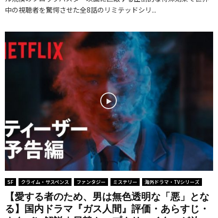
ア
惨
マ
中の視聴者を驚愕させた全8話のリミテッドシリ...
件
ド
ク
な
『
』
ラ
シ
ド
ス
評
マ
ョ
ラ
タ
価
『
ン
マ
ー
・
ウ
】
】
ト
あ
ェ
米
日
レ
ら
ン
ド
本
ッ
す
ズ
ラ
ア
ク
じ
デ
マ
ニ
：
・
ー
『
メ
ス
ネ
』
S
『
ト
タ
評
t
タ
レ
バ
価
a
コ
ン
レ
・
r
SF
クライム・サスペンス
ファンタジー
ミステリー
海外ドラマ・TVシリーズ
ピ
ジ
解
あ
W
ー
・
【愛する者のため、男は無色透明な「悪」とな
説
ら
a
る】国内ドラマ『ガス人間』評価・あらすじ・
の
ニ
｜
す