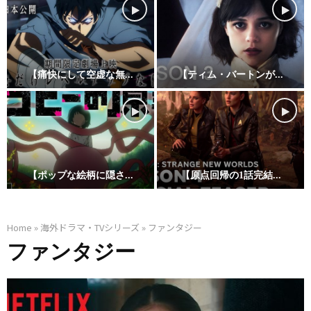
ク
ロ
ー
ン
【痛快にして空虚な無...
【ティム・バートンが...
戦
【
【
争
痛
テ
の
快
ィ
1
に
ム
年
し
・
後
【ポップな絵柄に隠さ...
【原点回帰の1話完結...
て
バ
、
【
【
空
ー
ダ
ポ
原
虚
ト
Home
»
海外ドラマ・TVシリーズ
»
ファンタジー
ー
ッ
点
な
ン
ファンタジー
ス
プ
回
無
が
・
な
帰
双
放
モ
絵
の
劇
つ
ー
柄
1