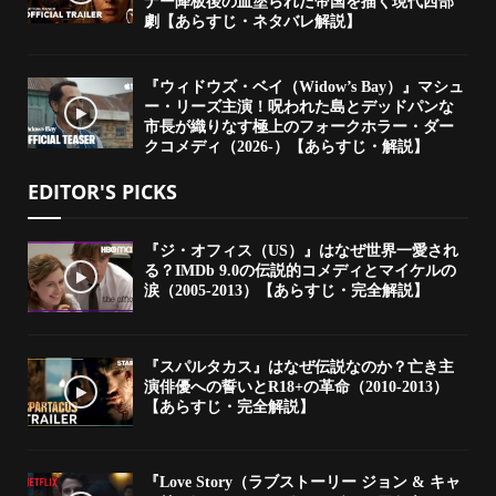
ナー降板後の血塗られた帝国を描く現代西部
劇【あらすじ・ネタバレ解説】
『ウィドウズ・ベイ（Widow’s Bay）』マシュ
ー・リーズ主演！呪われた島とデッドパンな
市長が織りなす極上のフォークホラー・ダー
クコメディ（2026-）【あらすじ・解説】
EDITOR'S PICKS
『ジ・オフィス（US）』はなぜ世界一愛され
る？IMDb 9.0の伝説的コメディとマイケルの
涙（2005-2013）【あらすじ・完全解説】
『スパルタカス』はなぜ伝説なのか？亡き主
演俳優への誓いとR18+の革命（2010-2013）
【あらすじ・完全解説】
『Love Story（ラブストーリー ジョン & キャ