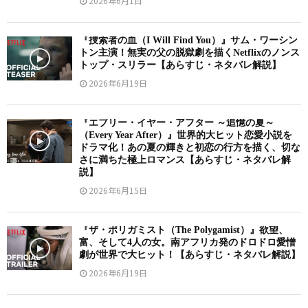
2026年6月1日
『捜索者の血（I Will Find You）』サム・ワーシン
トン主演！無実の父の脱獄劇を描くNetflixのノンス
トップ・スリラー【あらすじ・ネタバレ解説】
2026年6月19日
『エブリー・イヤー・アフター ～追憶の夏～
（Every Year After）』世界的大ヒット恋愛小説を
ドラマ化！あの夏の輝きと初恋の行方を描く、切な
さに満ちた極上ロマンス【あらすじ・ネタバレ解
説】
2026年6月15日
『ザ・ポリガミスト（The Polygamist）』欲望、
富、そして4人の女。南アフリカ発のドロドロ愛憎
劇が世界で大ヒット！【あらすじ・ネタバレ解説】
2026年6月19日