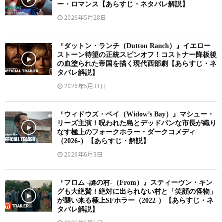
ー・ロマンス【あらすじ・ネタバレ解説】
2026年5月28日
『ダットン・ランチ（Dutton Ranch）』イエロー
ストーン待望の正統スピンオフ！コストナー降板後
の血塗られた帝国を描く現代西部劇【あらすじ・ネ
タバレ解説】
2026年5月31日
『ウィドウズ・ベイ（Widow’s Bay）』マシュー・
リーズ主演！呪われた島とデッドパンな市長が織り
なす極上のフォークホラー・ダークコメディ
（2026-）【あらすじ・解説】
2026年6月3日
『フロム -謎の村-（From）』スティーヴン・キン
グも大絶賛！絶対に出られない村と「笑顔の怪物」
が襲い来る極上SFホラー（2022-）【あらすじ・ネ
タバレ解説】