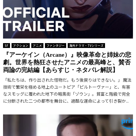
SF
アクション
アニメ
ファンタジー
海外ドラマ・TVシリーズ
『アーケイン（Arcane）』映像革命と姉妹の悲
劇。世界を熱狂させたアニメの最高峰と、賛否
両論の完結編【あらすじ・ネタバレ解説】
「私たちは、作り出された怪物だ。もう後戻りはできない。」 魔法
技術で繁栄を極める地上のユートピア「ピルトーヴァー」と、有害
なスモッグに覆われた地下の暗黒街「ゾウン」。貧富と階級で完全
に分断された二つの都市を舞台に、過酷な運命によって引き裂か...