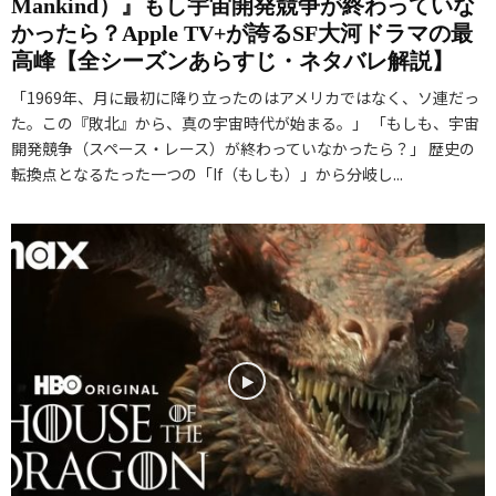
Mankind）』もし宇宙開発競争が終わっていな
かったら？Apple TV+が誇るSF大河ドラマの最
高峰【全シーズンあらすじ・ネタバレ解説】
「1969年、月に最初に降り立ったのはアメリカではなく、ソ連だっ
た。この『敗北』から、真の宇宙時代が始まる。」 「もしも、宇宙
開発競争（スペース・レース）が終わっていなかったら？」 歴史の
転換点となるたった一つの「If（もしも）」から分岐し...