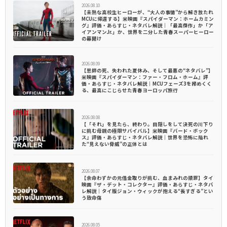
2026.08.10
【未熟な高校生ヒーローが、“大人の事情”から解き放たれ
MCUに帰還する】米映画『スパイダーマン：ホームカミン
グ』評価・あらすじ・ネタバレ解説｜「最高傑作」か「ア
イアンマンJr.」か、世界を二分した青春スーパーヒーロー
の幕開け
2026.08.09
【恩師の死、失われた夏休み、そして最悪の“ネタバレ”】
米映画『スパイダーマン：ファー・フロム・ホーム』評
価・あらすじ・ネタバレ解説｜MCUフェーズ3を締めくく
る、最高にこじらせた青春ヨーロッパ旅行
2026.08.08
【「それ」を見たら、終わり。目隠しをして決死の川下り
に挑む母親の極限サバイバル】米映画『バード・ボック
ス』評価・あらすじ・ネタバレ解説｜世界を恐怖に陥れ
た“見えない脅威”の正体とは
2026.08.07
【余命わずかの元借金取りが挑む、血まみれの贖罪】タイ
映画『ザ・デット・コレクター』評価・あらすじ・ネタバ
レ解説｜タイ版ジョン・ウィックが抱える“長すぎる”とい
う致命傷
2026.08.05