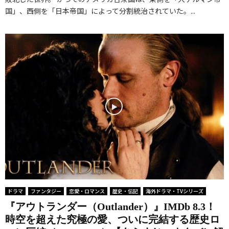
国」、西側を「日本帝国」によって分割統治されていた。...
ドラマ
ファンタジー
恋愛・ロマンス
歴史・伝記
海外ドラマ・TVシリーズ
『アウトランダー（Outlander）』IMDb 8.3！
時空を超えた究極の愛、ついに完結する歴史ロ