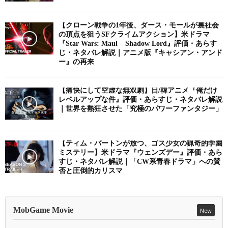
【クローン戦争の1年後、ダース・モールが裏社会
の頂点を狙うSFクライムアクション】米ドラマ
『Star Wars: Maul – Shadow Lord』評価・あらす
じ・ネタバレ解説｜アニメ版『キャシアン・アンド
ー』の再来
【痛快にして空虚な無双劇】日/韓アニメ『俺だけ
レベルアップな件』評価・あらすじ・ネタバレ解説
｜世界を熱狂させた「究極のパワーファンタジー」
【ティム・バートンが放つ、ゴス少女の猟奇的学園
ミステリー】米ドラマ『ウェンズデー』評価・あら
すじ・ネタバレ解説｜「CW系青春ドラマ」への賛
否と圧倒的カリスマ
MobGame Movie
New