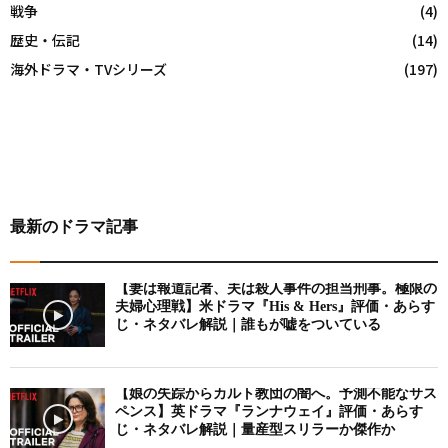
戦争
(4)
歴史・伝記
(14)
海外ドラマ・TVシリーズ
(197)
最新のドラマ記事
【妻は報道記者、夫は殺人事件の担当刑事。極限の
夫婦心理戦】米ドラマ『His & Hers』評価・あらす
じ・ネタバレ解説｜誰もが嘘をついている
【娘の失踪からカルト教団の闇へ。予測不能なサス
ペンス】英ドラマ『ランナウェイ』評価・あらす
じ・ネタバレ解説｜量産型スリラーか傑作か