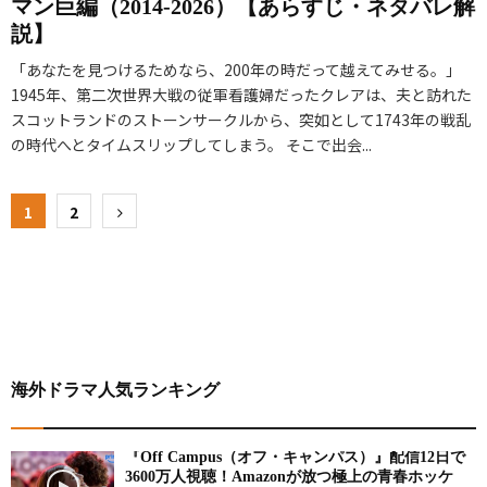
マン巨編（2014-2026）【あらすじ・ネタバレ解
説】
「あなたを見つけるためなら、200年の時だって越えてみせる。」
1945年、第二次世界大戦の従軍看護婦だったクレアは、夫と訪れた
スコットランドのストーンサークルから、突如として1743年の戦乱
の時代へとタイムスリップしてしまう。 そこで出会...
投
1
2
稿
の
ペ
ー
海外ドラマ人気ランキング
ジ
送
『Off Campus（オフ・キャンパス）』配信12日で
り
3600万人視聴！Amazonが放つ極上の青春ホッケ