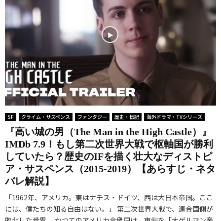
SF
クライム・サスペンス
ファンタジー
歴史・伝記
海外ドラマ・TVシリーズ
『高い城の男（The Man in the High Castle）』
IMDb 7.9！もし第二次世界大戦で枢軸国が勝利
していたら？歴史のIFを描く壮大なディストピ
ア・サスペンス（2015-2019）【あらすじ・ネタ
バレ解説】
「1962年、アメリカ。東はナチス・ドイツ、西は大日本帝国。ここ
には、僕たちの知る自由はない。」 第二次世界大戦で、連合国側が
敗北した世界。 かつてのアメリカ合衆国は、東側を「大ゲルマン帝