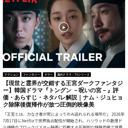
】
、
ル
に
話
日
ゴ
が
隠
完
/
ス
裏
さ
結
韓
少
社
れ
型
ア
女
会
た
S
ニ
の
の
、
F
メ
猟
頂
現
ア
『
奇
点
代
ド
俺
的
を
の
ベ
だ
学
狙
闇
ン
け
園
アクション
ファンタジー
ホラー
海外ドラマ・TVシリーズ
う
と
チ
レ
ミ
【現世と霊界が交錯する王宮ダークファンタジ
S
子
ャ
ベ
ス
ー】韓国ドラマ『トングン －呪いの宮－』評
F
供
ー
価・あらすじ・ネタバレ解説｜ナム・ジュヒョ
ル
テ
ク
た
】
ク除隊後復帰作が放つ圧倒的映像美
ア
リ
ラ
ち
米
ッ
ー
「王宮とは、力なき者が死によってのみ逃れられる場所だ」 2026年
イ
の
ド
プ
】
7月17日にNetflixで世界独占配信が開始され、ハリウッドの数億ド
ム
凄
ラ
な
米
ル規模のブロックバスター映画に匹敵する圧倒的な特殊効果で世界