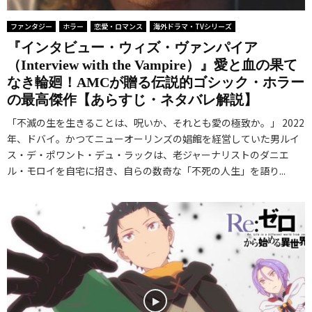
ン
マ
』
絶
バ
タ
」
ファンタジー
ホラー
恋愛・ロマンス
海外ドラマ・TVシリーズ
評
望
レ
ジ
へ
『インタビュー・ウィズ・ヴァンパイア
価
の
解
ー
の
（Interview with the Vampire）』愛と血の果て
・
淵
説
」
賛
なき輪廻！AMCが贈る伝説的ゴシック・ホラー
あ
で
｜
否
の最高傑作【あらすじ・ネタバレ解説】
ら
「
「
と
「不滅の生を生きることは、呪いか、それとも愛の極致か。」 2022
す
ハ
T
圧
年、ドバイ。かつてニューオーリンズの娼館を経営していた男ルイ
じ
ッ
O
倒
ス・デ・ポワント・デュ・ラックは、老ジャーナリストのダニエ
・
ピ
S
的
ル・モロイを自宅に招き、自らの数奇な「不死の人生」を語り...
ネ
ー
」
カ
タ
」
の
リ
バ
は
魂
ス
レ
世
を
マ
解
界
受
説
を
け
｜
救
継
ア
え
ぐ