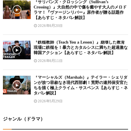
『サリバンズ・クロッシング（Sullivan’s
Crossing）』大自然の中で傷を癒やす大人のメロド
ラマ！『ヴァージンリバー』原作者が贈る話題作
【あらすじ・ネタバレ解説】
2026年6月20日
『鉄槌教師（Teach You a Lesson）』崩壊した教育
現場に鉄槌を！暴力とカタルシスに満ちた超過激な
韓国アクション【あらすじ・ネタバレ解説】
2026年6月11日
『マーシャルズ（Marshals）』テイラー・シェリダ
ンが放つ容赦なき現代西部劇！荒野の連邦保安官た
ちを描く極上クライム・サスペンス【あらすじ・ネ
タバレ解説】
2026年5月29日
ジャンル（ドラマ）