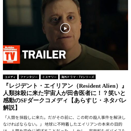
来
コメディ
ファンタジー
ミステリー
海外ドラマ・TVシリーズ
『レジデント・エイリアン（Resident Alien）』
人類抹殺に来た宇宙人が田舎医者に！？笑いと
感動のSFダークコメディ【あらすじ・ネタバレ
解説】
「人類を抹殺しに来た。だがその前に、この町の殺人事件を解決し
なければならない。」 地球に不時着したエイリアンの本来の目的
は、人類を完全に滅ぼすことだった。しかし、宇宙船もデバイスも