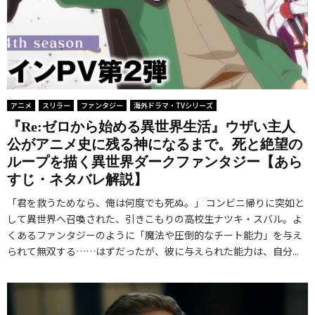
ニ
る
新
メ
の
た
版
か
な
『
航
キ
海
ャ
アニメ
スリラー
ファンタジー
海外ドラマ・TVシリーズ
シ
『Re:ゼロから始める異世界生活』ウザい主人
ア
公がアニメ史に残る神になるまで。死と絶望の
ン
ループを描く異世界ダークファンタジー【あら
・
すじ・ネタバレ解説】
ア
「君を救うためなら、俺は何度でも死ぬ。」 コンビニ帰りに突如と
ン
して異世界へ召喚された、引きこもりの高校生ナツキ・スバル。よ
ド
くあるファンタジーのように「魔法や圧倒的なチート能力」を与え
ー
られて無双する……はずだったが、彼に与えられた能力は、自分...
』
の
再