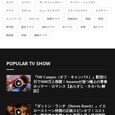
スパイ
スリラー
ダークファンタジー
テイラー・シェリダン
ドラマ
ネタバレ
ヒューマンドラマ
ブラックコメディ
ミステリー
ミニシリーズ
ロマンス
医療ドラマ
完結済み
実話
感想
時代劇
歴史ドラマ
海外ドラマ
米ドラマ
考察
英ドラマ
西部劇
評価
韓国ドラマ
POPULAR TV SHOW
『Off Campus（オフ・キャンパス）』配信12
日で3600万人視聴！Amazonが放つ極上の青春
ホッケー・ロマンス【あらすじ・ネタバレ解
説】
『ダットン・ランチ（Dutton Ranch）』イエ
ローストーン待望の正統スピンオフ！コスト