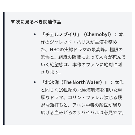
▼ 次に見るべき関連作品
『チェルノブイリ』（Chernobyl）：
本
作のジャレッド・ハリスが主演を務め
た、HBOの実録ドラマの最高峰。極限の
恐怖と、組織の隠蔽によって人々が死んで
いく絶望感は、本作のファンに絶対に刺
さります。
『北氷洋（The North Water）』：
本作
と同じく19世紀の北極海航海を描いた重
厚なドラマ。コリン・ファレル演じる残
忍な銛打ちと、アヘン中毒の船医が繰り
広げる血みどろのサバイバルは必見です。