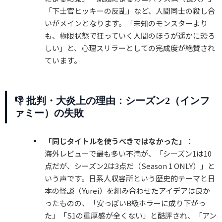
「下士官ヒッキーの反乱」など、人間同士の殺し合
いがメインとなります。「未知のモンスターより
も、極限状態で狂っていく人間のほうが遥かに恐ろ
しい」と、心理スリラーとしての完成度が絶賛され
ています。
👎 批判・大炎上の理由：シーズン2（インフ
ァミー）の失敗
「同じタイトルを使うべきではなかった」：
海外レビューで最も多い不満が、「シーズン1は10
点だが、シーズン2は3点だ（Season 1 ONLY）」と
いう声です。日系人収容所という歴史的テーマと日
本の怪談（Yurei）を組み合わせたアイデアは良か
ったものの、「安っぽいB級ホラーに成り下がっ
た」「S1の重厚感が全くない」と酷評され、「アン