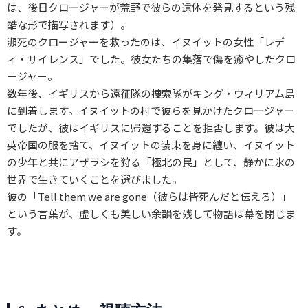
は、後日クロージャーが荒野で彼らの遺体を発見するという残
酷な形で描写されます）。
瀕死のクロージャーを救ったのは、イヌイットの女性「レデ
ィ・サイレンス」でした。彼女たちの集落で傷を癒やしたクロ
ージャー。
数年後、イギリスから遠征隊の捜索隊がキング・ウィリアム島
に到着します。イヌイットの村で彼らを見かけたクロージャー
でしたが、彼はイギリスに帰還することを拒否します。彼は大
英帝国の服を捨て、イヌイットの装束を身に纏い、イヌイット
の少年と共にアザラシを狩る「極北の民」として、静かに氷の
世界で生きていくことを選びました。
彼の「Tell them we are gone（彼らは皆死んだと伝えろ）」
という言葉が、虚しくも美しい余韻を残して物語は幕を閉じま
す。