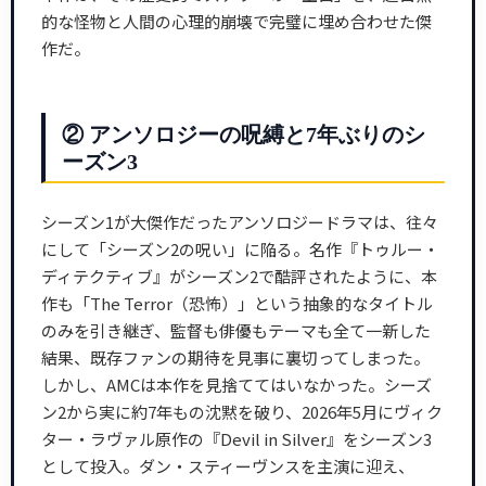
的な怪物と人間の心理的崩壊で完璧に埋め合わせた傑
作だ。
② アンソロジーの呪縛と7年ぶりのシ
ーズン3
シーズン1が大傑作だったアンソロジードラマは、往々
にして「シーズン2の呪い」に陥る。名作『トゥルー・
ディテクティブ』がシーズン2で酷評されたように、本
作も「The Terror（恐怖）」という抽象的なタイトル
のみを引き継ぎ、監督も俳優もテーマも全て一新した
結果、既存ファンの期待を見事に裏切ってしまった。
しかし、AMCは本作を見捨ててはいなかった。シーズ
ン2から実に約7年もの沈黙を破り、2026年5月にヴィク
ター・ラヴァル原作の『Devil in Silver』をシーズン3
として投入。ダン・スティーヴンスを主演に迎え、