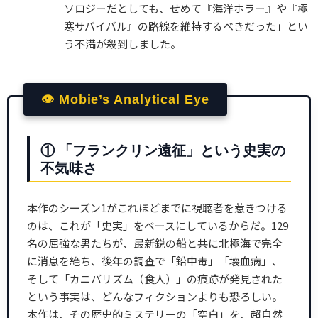
ソロジーだとしても、せめて『海洋ホラー』や『極
寒サバイバル』の路線を維持するべきだった」とい
う不満が殺到しました。
👁 Mobie’s Analytical Eye
① 「フランクリン遠征」という史実の
不気味さ
本作のシーズン1がこれほどまでに視聴者を惹きつける
のは、これが「史実」をベースにしているからだ。129
名の屈強な男たちが、最新鋭の船と共に北極海で完全
に消息を絶ち、後年の調査で「鉛中毒」「壊血病」、
そして「カニバリズム（食人）」の痕跡が発見された
という事実は、どんなフィクションよりも恐ろしい。
本作は、その歴史的ミステリーの「空白」を、超自然