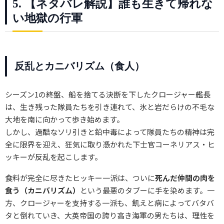
5. 【ネタバレ解説】誰も生きて帰れな
い地獄の行軍
反乱とカニバリズム（食人）
シーズン1の終盤、船を捨てる決断を下したクロージャー艦長
は、生き残った隊員たちを引き連れて、氷と岩だらけの不毛な
大地を南に向かって歩き始めます。
しかし、過酷なソリ引きと鉛中毒によって隊員たちの精神は完
全に限界を迎え、狂気に取り憑かれた下士官コーネリアス・ヒ
ッキーが反乱を起こします。
食料が完全に尽きたヒッキー一派は、ついに
死んだ仲間の肉を
食う（カニバリズム）
という最悪のタブーに手を染めます。一
方、クロージャーを支持する一派も、飢えと病によってバタバ
タと倒れていき、大英帝国の誇り高き海軍の男たちは、理性を