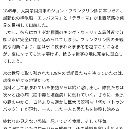
1845年、大英帝国海軍のジョン・フランクリン卿に率いられ、
最新鋭の砕氷船「エレバス号」と「テラー号」が北西航路の発
見を目指して出航した。
しかし、彼らはカナダ北極圏のキング・ウィリアム島付近で分
厚い氷に完全に閉じ込められてしまう。フランクリン卿の楽観
的な判断により、船は氷に挟まれたまま冬を越すことになる
が、夏になっても氷は溶けず、彼らは極寒の地に完全に孤立し
てしまう。
氷の世界に取り残された129名の乗組員たちを待っていたのは、
想像を絶する地獄だった。
食料として積まれていた缶詰からは鉛が溶け出し、隊員たちは
次々と謎の病（鉛中毒と壊血病）に倒れていく。さらに、氷原
の霧の中から、白熊よりも遥かに巨大で狡猾な「何か（トゥン
バック）」が現れ、一人、また一人と男たちを惨殺し始める。
終わりの見えない恐怖、尽きていく食糧、そして狂気。
酒に溺れていたクロージャー艦長は、死の連鎖を食い止めるた