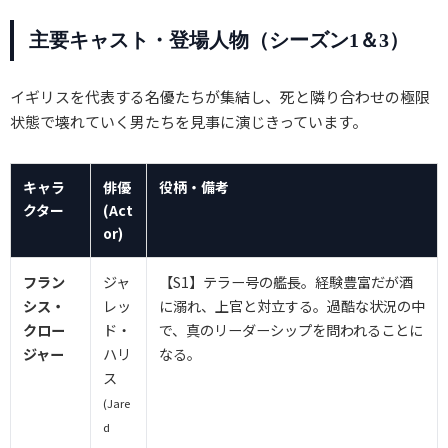
主要キャスト・登場人物（シーズン1＆3）
イギリスを代表する名優たちが集結し、死と隣り合わせの極限
状態で壊れていく男たちを見事に演じきっています。
キャラ
俳優
役柄・備考
クター
(Act
or)
フラン
ジャ
【S1】テラー号の艦長。経験豊富だが酒
シス・
レッ
に溺れ、上官と対立する。過酷な状況の中
クロー
ド・
で、真のリーダーシップを問われることに
ジャー
ハリ
なる。
ス
(Jare
d