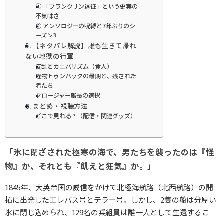
① 「フランクリン遠征」という史実の
不気味さ
② アンソロジーの呪縛と7年ぶりのシ
ーズン3
5. 【ネタバレ解説】誰も生きて帰れ
ない地獄の行軍
反乱とカニバリズム（食人）
怪物トゥンバックの最期と、残された
者たち
クロージャー艦長の選択
6. まとめ・視聴方法
どこで見れる？（配信・関連グッズ）
「氷に閉ざされた極寒の海で、男たちを襲ったのは『怪
物』か、それとも『飢えと狂気』か。」
1845年、大英帝国の威信をかけて北極海航路（北西航路）の開
拓に出発したエレバス号とテラー号。しかし、2隻の船は分厚い
氷に閉じ込められ、129名の乗組員は誰一人として生還するこ