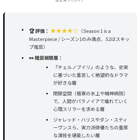
★★★★☆
🏆 評価：
（Season 1 is a
Masterpiece / シーズン1のみ満点、S2はスキッ
プ推奨）
👀 推奨視聴層：
『チェルノブイリ』のような、史実
に基づいた重苦しく絶望的なドラマ
が好きな層
閉鎖空間（極寒の氷上や精神病院）
で、人間がパラノイアで壊れていく
心理スリラーを求める層
ジャレッド・ハリスやダン・スティ
ーヴンスら、実力派俳優たちの重厚
な演技を堪能したい層