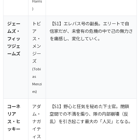
Harris
)
ジェー
トビ
【S1】エレバス号の副長。エリートで自
ムズ・
ア
信家だが、未曾有の危機の中で己の無力さ
フィッ
ス・
を痛感し、変化していく。
ツジェ
メン
ームズ
ジー
ズ
(Tobi
as
Menzi
es)
コーネ
アダ
【S1】野心と狂気を秘めた下士官。閉鎖
リア
ム・
空間での不満を煽り、隊の内部崩壊（反
ス・ヒ
ナガ
乱）を引き起こす最大の「人災」となる。
ッキー
イテ
ィス