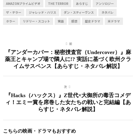
AMAZONプライムビデオ
THE TERROR
あらすじ
アンソロジー
ザ・テラー
ジャレッド・ハリス
ダン・スティーヴンス
ネタバレ
ホラー
リドリー・スコット
実話
感想
歴史ドラマ
米ドラマ
前
『アンダーカバー：秘密捜査官（Undercover）』麻
薬王とキャンプ場で隣人に!? 実話に基づく欧州クラ
イムサスペンス【あらすじ・ネタバレ解説】
次
『Hacks（ハックス）』Z世代×大御所の毒舌コメデ
ィ！エミー賞を席巻した女たちの戦いと完結編【あ
らすじ・ネタバレ解説】
こちらの映画・ドラマもおすすめ