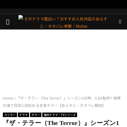
PRIMARY
MENU
Home
»
『ザ・テラー（The Terror）』シーズン1は神、S2は駄作!? 極寒
の海で狂気に囚われる史実ホラー【あらすじ・ネタバレ解説】
スリラー
ドラマ
ホラー
海外ドラマ・TVシリーズ
『ザ・テラー（The Terror）』シーズン1