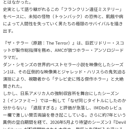
とはなかった。
史実として語り継がれるこの「フランクリン遠征ミステリー」
をベースに、未知の怪物（トゥンバック）の恐怖と、飢餓や病
によって人間性を失っていく男たちの極限のサバイバルを描き
出す。
『ザ・テラー（原題：The Terror）』は、巨匠リドリー・スコ
ットが製作総指揮を務め、AMCが放つホラー・アンソロジード
ラマだ。
ダン・シモンズの世界的ベストセラー小説を映像化したシーズ
ン1は、その圧倒的な映像美とジャレッド・ハリスらの鬼気迫る
演技により、視聴者から「テレビ史に残る傑作ホラー」と大絶
賛された。
しかし、日系アメリカ人の強制収容所を舞台にしたシーズン
2（インファミー）では一転して「なぜ同じタイトルにしたのか
分からない」「退屈すぎる」と評価が急落し、IMDbのレビュ
ー欄で激しい賛否両論を巻き起こしている。さらに約7年という
異例の空白期間を経て、2026年5月より待望のシーズン3『Devil