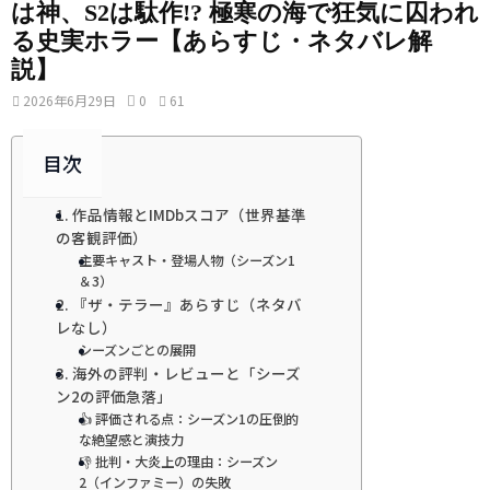
は神、S2は駄作!? 極寒の海で狂気に囚われ
る史実ホラー【あらすじ・ネタバレ解
説】
2026年6月29日
0
61
目次
1. 作品情報とIMDbスコア（世界基準
の客観評価）
主要キャスト・登場人物（シーズン1
＆3）
2. 『ザ・テラー』あらすじ（ネタバ
レなし）
シーズンごとの展開
3. 海外の評判・レビューと「シーズ
ン2の評価急落」
👍 評価される点：シーズン1の圧倒的
な絶望感と演技力
👎 批判・大炎上の理由：シーズン
2（インファミー）の失敗