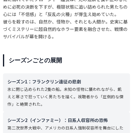
めに必死の決断を下すが、極限状態に追い詰められた男たちの
心には「不信感」と「反乱の火種」が芽生え始めていた。
彼らを殺すのは、自然か、怪物か、それとも――人間か。史実に基
づくミステリーに超自然的なホラー要素を融合させた、戦慄の
サバイバルが幕を開ける。
シーズンごとの展開
シーズン1：フランクリン遠征の悲劇
氷に閉じ込められた2隻の船。未知の怪物に襲われながら、飢
えと寒さで狂っていく男たちを描く。視聴者から「圧倒的な傑
作」と絶賛された。
シーズン2（インファミー）：日系人収容所の恐怖
第二次世界大戦中、アメリカの日系人強制収容所を舞台にした