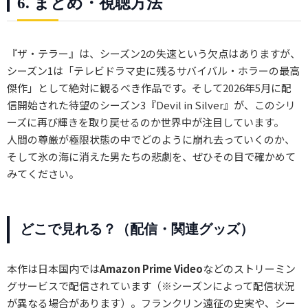
6. まとめ・視聴方法
『ザ・テラー』は、シーズン2の失速という欠点はありますが、
シーズン1は「テレビドラマ史に残るサバイバル・ホラーの最高
傑作」として絶対に観るべき作品です。そして2026年5月に配
信開始された待望のシーズン3『Devil in Silver』が、このシリ
ーズに再び輝きを取り戻せるのか世界中が注目しています。
人間の尊厳が極限状態の中でどのように崩れ去っていくのか、
そして氷の海に消えた男たちの悲劇を、ぜひその目で確かめて
みてください。
どこで見れる？（配信・関連グッズ）
本作は日本国内では
Amazon Prime Video
などのストリーミン
グサービスで配信されています（※シーズンによって配信状況
が異なる場合があります）。フランクリン遠征の史実や、シー