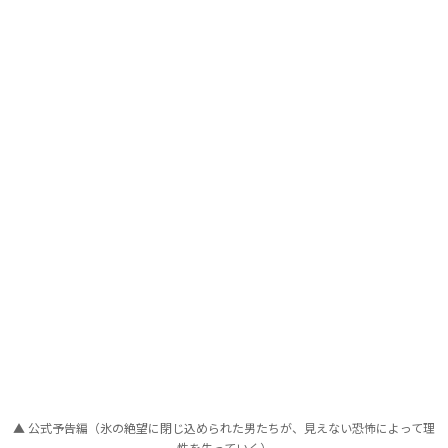
▲ 公式予告編（氷の絶望に閉じ込められた男たちが、見えない恐怖によって理
性を失っていく）