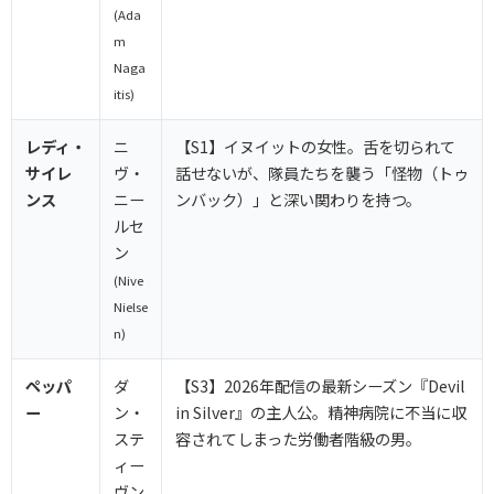
(Ada
m
Naga
itis)
レディ・
ニ
【S1】イヌイットの女性。舌を切られて
サイレ
ヴ・
話せないが、隊員たちを襲う「怪物（トゥ
ンス
ニー
ンバック）」と深い関わりを持つ。
ルセ
ン
(Nive
Nielse
n)
ペッパ
ダ
【S3】2026年配信の最新シーズン『Devil
ー
ン・
in Silver』の主人公。精神病院に不当に収
ステ
容されてしまった労働者階級の男。
ィー
ヴン