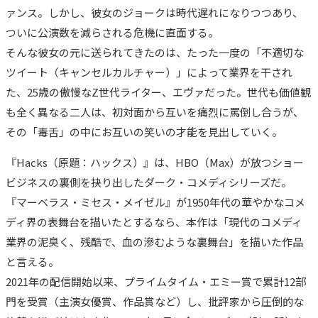
ァンス。しかし、彼女のジョークは時代遅れになりつつあり、
ついに公演数を減らされる危機に直面する。
そんな彼女の元に送られてきたのは、たった一度の「不適切な
ツイート（キャンセルカルチャー）」によって業界を干され
た、25歳の傲慢なZ世代ライター、エヴァだった。世代も価値観
も全く異なる二人は、初対面から互いを痛烈に罵倒し合うが、
その「毒舌」の中にお互いの笑いの才能を見出していく。
『Hacks（原題：ハックス）』は、HBO（Max）が放つショー
ビジネスの裏側を抉り出したダーク・コメディシリーズだ。
『マーベラス・ミセス・メイゼル』が1950年代の華やかなコメ
ディ界の表舞台を描いたとするなら、本作は「現代のコメディ
業界の泥臭く、残酷で、血の滲むような裏舞台」を描いた作品
と言える。
2021年の配信開始以来、プライムタイム・エミー賞で累計12部
門を受賞（主演女優賞、作品賞など）し、批評家から圧倒的な