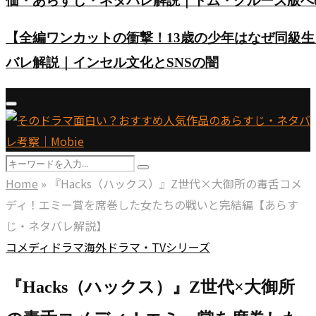
価・あらすじ・ネタバレ解説｜トム・クルーズ版へ
【全編ワンカットの衝撃！13歳の少年はなぜ同級
バレ解説｜インセル文化とSNSの闇
Primary
Menu
Search
Search
for:
Home
»
『Hacks（ハックス）』Z世代×大御所の毒舌コメ
ディ！エミー賞を席巻した女たちの戦いと完結編【あらす
じ・ネタバレ解説】
コメディ
ドラマ
海外ドラマ・TVシリーズ
『Hacks（ハックス）』Z世代×大御所