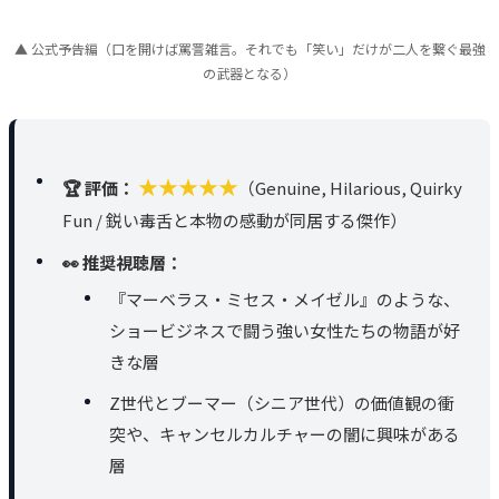
▲ 公式予告編（口を開けば罵詈雑言。それでも「笑い」だけが二人を繋ぐ最強
の武器となる）
★★★★★
🏆 評価：
（Genuine, Hilarious, Quirky
Fun / 鋭い毒舌と本物の感動が同居する傑作）
👀 推奨視聴層：
『マーベラス・ミセス・メイゼル』のような、
ショービジネスで闘う強い女性たちの物語が好
きな層
Z世代とブーマー（シニア世代）の価値観の衝
突や、キャンセルカルチャーの闇に興味がある
層