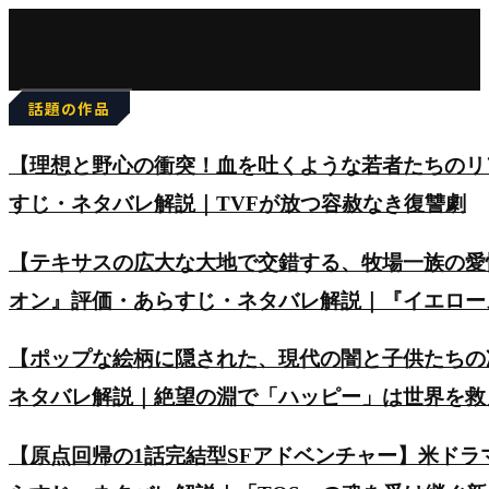
for:
話題の作品
【理想と野心の衝突！血を吐くような若者たちのリアルを
すじ・ネタバレ解説｜TVFが放つ容赦なき復讐劇
【テキサスの広大な大地で交錯する、牧場一族の愛
オン』評価・あらすじ・ネタバレ解説｜『イエロー
【ポップな絵柄に隠された、現代の闇と子供たちの
ネタバレ解説｜絶望の淵で「ハッピー」は世界を救
【原点回帰の1話完結型SFアドベンチャー】米ド