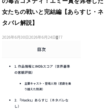
の毒舌コメディ！エミー賞を席巻した
女たちの戦いと完結編【あらすじ・ネ
タバレ解説】
2026年6月30日
2026年6月24日
0
77
目次
1. 作品情報とIMDbスコア（世界基準
の客観評価）
主要キャスト・登場人物（悲劇を乗
り越えた熱演）
2. 『Hacks』あらすじ（ネタバレな
し）