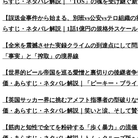
らすじ・ネタバレ解説｜「TOS」の魂を受け継ぐ
【誤送金事件から始まる、別班vs公安vsテロ組織の
らすじ・ネタバレ解説｜1話1億円の規格外スケー
【全米を震撼させた実録クライムの到達点にして問
「事実」と「搾取」の境界線
【世界的ビール帝国を巡る愛憎と裏切りの後継者争い】英ド
価・あらすじ・ネタバレ解説｜「ピーキー・ブライ
【英国サッカー界に挑むアメフト指導者の型破りな
価・あらすじ・ネタバレ解説｜笑いと涙、そして賛
【筋肉と知性で全てを粉砕する「歩く暴力」の流儀