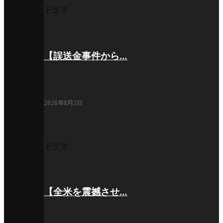
ドラマ
【誤送金事件から…
2026年8月2日
ドラマ
【全米を震撼させ…