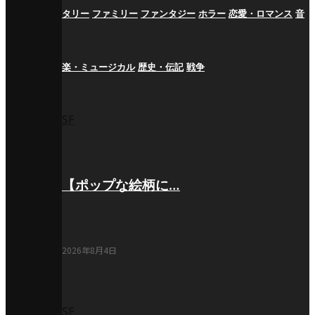
タリー
ファミリー
ファンタジー
ホラー
恋愛・ロマンス
音
楽・ミュージカル
歴史・伝記
戦争
SF
【ポップな絵柄に…
2026年8月4日
SF