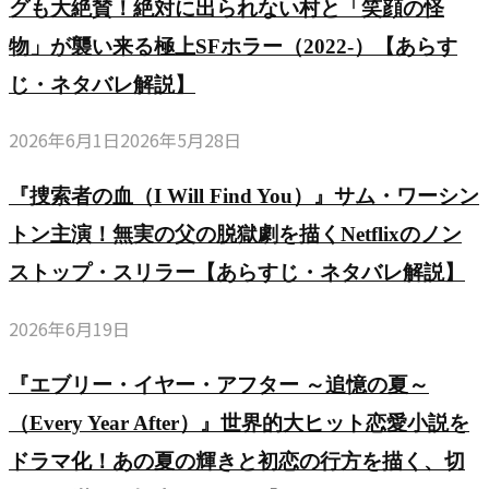
グも大絶賛！絶対に出られない村と「笑顔の怪
解
説】
物」が襲い来る極上SFホラー（2022-）【あらす
説】
じ・ネタバレ解説】
2026年6月1日
2026年5月28日
『捜索者の血（I Will Find You）』サム・ワーシン
トン主演！無実の父の脱獄劇を描くNetflixのノン
ストップ・スリラー【あらすじ・ネタバレ解説】
2026年6月19日
『エブリー・イヤー・アフター ～追憶の夏～
（Every Year After）』世界的大ヒット恋愛小説を
ドラマ化！あの夏の輝きと初恋の行方を描く、切