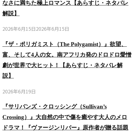
なさに満ちた極上ロマンス【あらすじ・ネタバレ
解説】
2026年6月15日
2026年6月15日
『ザ・ポリガミスト（The Polygamist）』欲望、
富、そして4人の女。南アフリカ発のドロドロ愛憎
劇が世界で大ヒット！【あらすじ・ネタバレ解
説】
2026年6月19日
『サリバンズ・クロッシング（Sullivan’s
Crossing）』大自然の中で傷を癒やす大人のメロ
ドラマ！『ヴァージンリバー』原作者が贈る話題