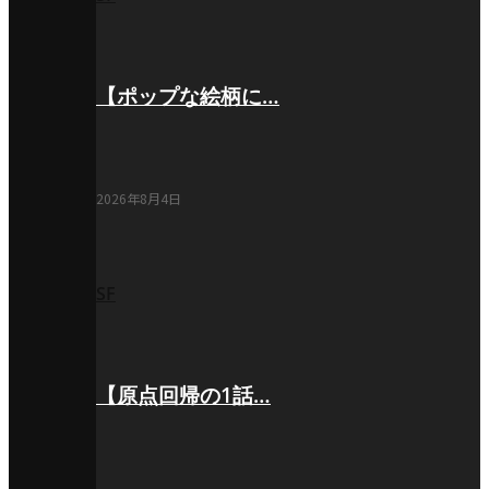
【ポップな絵柄に…
2026年8月4日
SF
【原点回帰の1話…