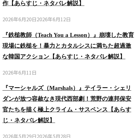
作【あらすじ・ネタバレ解説】
2026年6月20日
2026年6月12日
『鉄槌教師（Teach You a Lesson）』崩壊した教育
現場に鉄槌を！暴力とカタルシスに満ちた超過激
な韓国アクション【あらすじ・ネタバレ解説】
2026年6月11日
『マーシャルズ（Marshals）』テイラー・シェリ
ダンが放つ容赦なき現代西部劇！荒野の連邦保安
官たちを描く極上クライム・サスペンス【あらす
じ・ネタバレ解説】
2026年5月29日
2026年5月28日