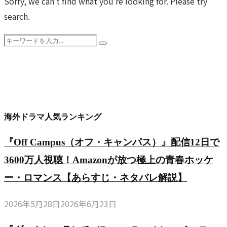
傑
Sorry, we can’t find what you’re looking for. Please try
演
す
IMDb
グ
作」
search.
俳
ぎ
8.6
ナ
な
優
た
Search
の
ル
の
へ
Search
傑
for:
真
の
か？
の
作」
田
伝
IMDb
誓
な
広
説！
8.7
い
の
之
大
の
と
か？
に
海外ドラマ人気ランキング
絶
歴
R18+の
IMDb
よ
賛
史
革
『Off Campus（オフ・キャンパス）』配信12日で
8.7
る
の
巨
命
の
3600万人視聴！Amazonが放つ極上の青春ホッケ
本
序
編
（2010-
歴
物
ー・ロマンス【あらすじ・ネタバレ解説】
盤
と
2013）
史
の
と
男
【あ
2026年5月28日
2026年6月23日
巨
戦
賛
た
ら
編
国
否