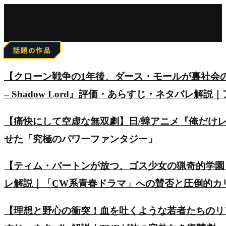
for:
話題の作品
【クローン戦争の1年後、ダース・モールが裏社会の頂点を
– Shadow Lord』評価・あらすじ・ネタバレ解説
【痛快にして空虚な無双劇】日/韓アニメ『俺だけ
せた「究極のパワーファンタジー」
【ティム・バートンが放つ、ゴス少女の猟奇的学園
レ解説｜「CW系青春ドラマ」への賛否と圧倒的カ
【理想と野心の衝突！血を吐くような若者たちのリアルを