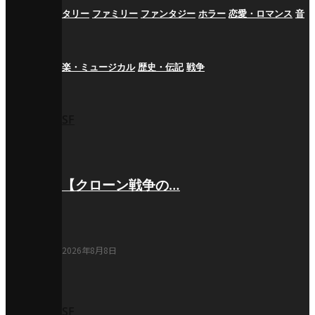
タリー
ファミリー
ファンタジー
ホラー
恋愛・ロマンス
音
楽・ミュージカル
歴史・伝記
戦争
SF
【クローン戦争の…
2026年8月8日
SF