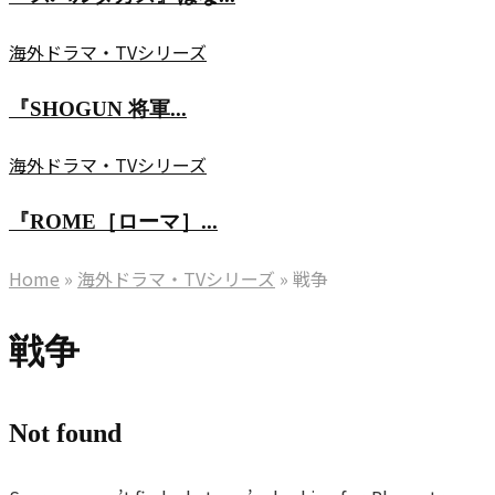
ル
海
タ
『SHOGUN
海外ドラマ・TVシリーズ
の
カ
将
覇
ス』
『SHOGUN 将軍...
軍』
者
は
は
た
『ROME［ロ
海外ドラマ・TVシリーズ
な
な
ち〜』
ー
ぜ
ぜ
歴
『ROME［ローマ］...
マ］』
伝
世
史
は
説
『ROME［ロ
Home
»
海外ドラマ・TVシリーズ
»
戦争
界
を
な
な
ー
を
変
ぜ
の
マ］』
戦争
制
え
「早
か？
は
し
た
す
亡
な
た
戦
ぎ
Not found
き
ぜ
の
士
た
主
「早
か？
ラ