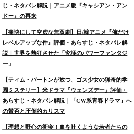
じ・ネタバレ解説｜アニメ版『キャシアン・アン
ドー』の再来
【痛快にして空虚な無双劇】日/韓アニメ『俺だけ
レベルアップな件』評価・あらすじ・ネタバレ解
説｜世界を熱狂させた「究極のパワーファンタジ
ー」
【ティム・バートンが放つ、ゴス少女の猟奇的学
園ミステリー】米ドラマ『ウェンズデー』評価・
あらすじ・ネタバレ解説｜「CW系青春ドラマ」へ
の賛否と圧倒的カリスマ
【理想と野心の衝突！血を吐くような若者たちの