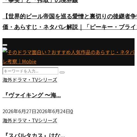
「事実」と「搾取」の境界線
【世界的ビール帝国を巡る愛憎と裏切りの後継者争い】英ド
価・あらすじ・ネタバレ解説｜「ピーキー・ブライ
Primary
Menu
Search
Search
for:
『ヴ
海外ドラマ・TVシリーズ
ァ
『ヴァイキング 〜海...
イ
キ
2026年6月27日
2026年6月24日
0
ン
『ス
海外ドラマ・TVシリーズ
グ
パ
〜
『スパルタカス』はな...