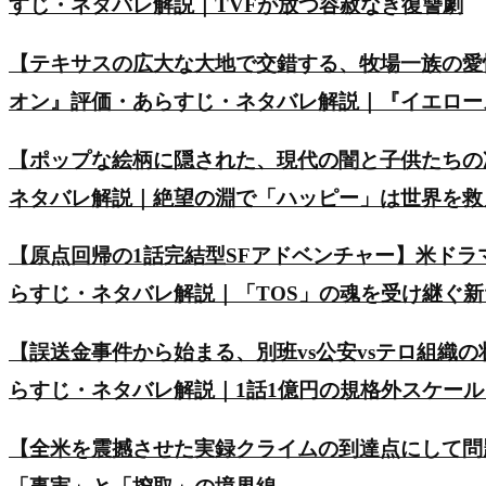
すじ・ネタバレ解説｜TVFが放つ容赦なき復讐劇
【テキサスの広大な大地で交錯する、牧場一族の愛
オン』評価・あらすじ・ネタバレ解説｜『イエロー
【ポップな絵柄に隠された、現代の闇と子供たちの
ネタバレ解説｜絶望の淵で「ハッピー」は世界を救
【原点回帰の1話完結型SFアドベンチャー】米ド
らすじ・ネタバレ解説｜「TOS」の魂を受け継ぐ
【誤送金事件から始まる、別班vs公安vsテロ組織の
らすじ・ネタバレ解説｜1話1億円の規格外スケー
【全米を震撼させた実録クライムの到達点にして問