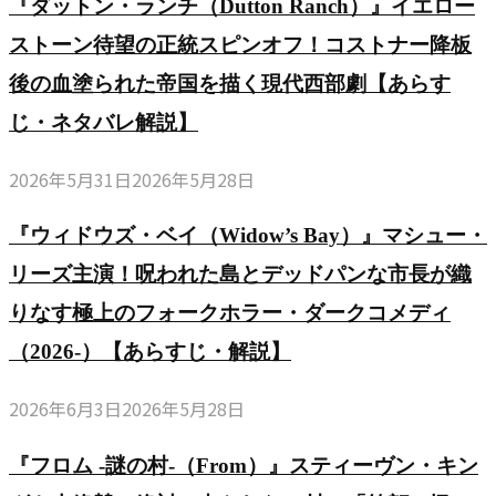
ち
『ダットン・ランチ（Dutton Ranch）』イエロー
す
と
（2024-）
両
の
じ・
ストーン待望の正統スピンオフ！コストナー降板
男
【あ
論
友
完
た
後の血塗られた帝国を描く現代西部劇【あらす
ら
の
情
全
ち
す
じ・ネタバレ解説】
後
（2005-
解
の
じ・
半
2007）
説】
2026年5月31日
2026年5月28日
友
完
戦
【あ
情
全
【あ
ら
『ウィドウズ・ベイ（Widow’s Bay）』マシュー・
（2005-
解
ら
す
リーズ主演！呪われた島とデッドパンな市長が織
2007）
説】
す
じ・
りなす極上のフォークホラー・ダークコメディ
【あ
じ・
完
ら
（2026-）【あらすじ・解説】
ネ
全
す
タ
解
2026年6月3日
2026年5月28日
じ・
バ
説】
完
レ
『フロム -謎の村-（From）』スティーヴン・キン
全
解