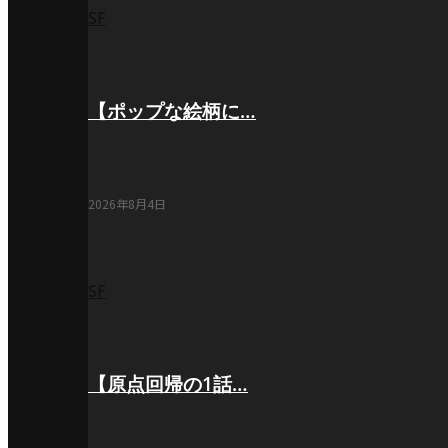
SF
【ポップな絵柄に…
2026年8月4日
SF
【原点回帰の1話…