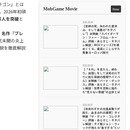
ラゴン』とは
MobGame Movie
New
2026年初頭
万人を突破
と
2026.08.09
【恩師の死、失われた夏休
み、そして最悪の“ネタバ
、
名作『ブレ
レ”】米映画『スパイダーマ
ン：ファー・フロム・ホー
代未聞の炎上
ム』評価・あらすじ・ネタバ
レ解説｜MCUフェーズ3を締
貌を徹底解説
めくくる、最高にこじらせた
青春ヨーロッパ旅行
2026.08.08
【「それ」を見たら、終わ
り。目隠しをして決死の川下
りに挑む母親の極限サバイバ
ル】米映画『バード・ボック
ス』評価・あらすじ・ネタバ
レ解説｜世界を恐怖に陥れ
た“見えない脅威”の正体とは
2026.08.07
【余命わずかの元借金取りが
挑む、血まみれの贖罪】タイ
映画『ザ・デット・コレクタ
ー』評価・あらすじ・ネタバ
レ解説｜タイ版ジョン・ウィ
ックが抱える“長すぎる”とい