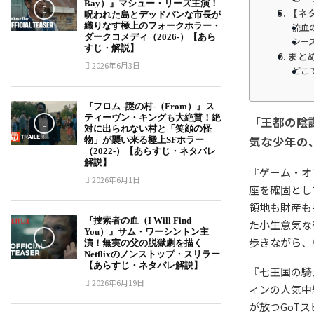
Bay）』マシュー・リーズ主演！
5. 【
呪われた島とデッドパンな市長が
織りなす極上のフォークホラー・
流血
ダークコメディ（2026-）【あら
シー
すじ・解説】
6. ま
2026年6月3日
どこ
『フロム -謎の村-（From）』ス
ティーヴン・キングも大絶賛！絶
「王都の陰
対に出られない村と「笑顔の怪
気な少年の
物」が襲い来る極上SFホラー
（2022-）【あらすじ・ネタバレ
解説】
『ゲーム・オ
2026年6月1日
座を確固とし
領地も財産も
『捜索者の血（I Will Find
た小生意気な
You）』サム・ワーシントン主
歩きながら、
演！無実の父の脱獄劇を描く
Netflixのノンストップ・スリラー
【あらすじ・ネタバレ解説】
『七王国の騎士（
2026年6月19日
ィンの人気中編
が放つGoT