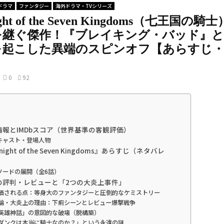
ドラマ
ファンタジー
海外ドラマ・TVシリーズ
ght of the Seven Kingdoms（七王国の
を継ぐ傑作！『ブレイキング・バッド』
を起こした異端のスピンオフ【あらすじ
】
0
92
品情報とIMDbスコア（世界基準の客観評価）
キャスト・登場人物
Knight of the Seven Kingdoms』あらすじ（ネタバレ
ソードの展開（全6話）
外の評判・レビューと「2つの大炎上事件」
 評価される点：等身大のファンタジーと圧倒的なケミストリー
 議論・大炎上の理由：下痢シーンとレビュー爆撃戦争
「英雄神話」の意図的な破壊（脱構築）
「ダンクは本当に騎士なのか？」という永遠の謎