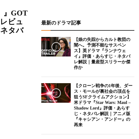
騎士）』GOT
とレビュ
最新のドラマ記事
・ネタバ
【娘の失踪からカルト教団の
闇へ。予測不能なサスペン
ス】英ドラマ『ランナウェ
イ』評価・あらすじ・ネタバ
レ解説｜量産型スリラーか傑
作か
【クローン戦争の1年後、ダー
ス・モールが裏社会の頂点を
狙うSFクライムアクション】
米ドラマ『Star Wars: Maul –
Shadow Lord』評価・あらす
じ・ネタバレ解説｜アニメ版
『キャシアン・アンドー』の
再来