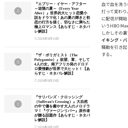
血で血を洗う
『エブリー・イヤー・アフター
～追憶の夏～（Every Year
打って変わり
After）』世界的大ヒット恋愛小
に配信が開始
説をドラマ化！あの夏の輝きと初
恋の行方を描く、切なさに満ちた
いうHBO 
極上ロマンス【あらすじ・ネタバ
レ解説】
しかしその裏
2026年6月15日
イキング・バ
騒動を引き起
する。
『ザ・ポリガミスト（The
Polygamist）』欲望、富、そして
4人の女。南アフリカ発のドロド
ロ愛憎劇が世界で大ヒット！【あ
らすじ・ネタバレ解説】
2026年6月19日
『サリバンズ・クロッシング
（Sullivan’s Crossing）』大自然
の中で傷を癒やす大人のメロドラ
マ！『ヴァージンリバー』原作者
が贈る話題作【あらすじ・ネタバ
レ解説】
2026年6月20日