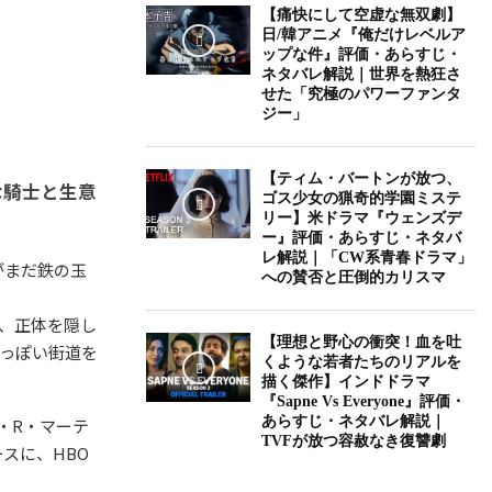
【痛快にして空虚な無双劇】
日/韓アニメ『俺だけレベルア
ップな件』評価・あらすじ・
ネタバレ解説｜世界を熱狂さ
せた「究極のパワーファンタ
ジー」
【ティム・バートンが放つ、
な騎士と生意
ゴス少女の猟奇的学園ミステ
リー】米ドラマ『ウェンズデ
ー』評価・あらすじ・ネタバ
レ解説｜「CW系青春ドラマ」
がまだ鉄の玉
への賛否と圧倒的カリスマ
、正体を隠し
【理想と野心の衝突！血を吐
っぽい街道を
くような若者たちのリアルを
描く傑作】インドドラマ
『Sapne Vs Everyone』評価・
あらすじ・ネタバレ解説｜
・R・R・マーテ
TVFが放つ容赦なき復讐劇
ースに、HBO