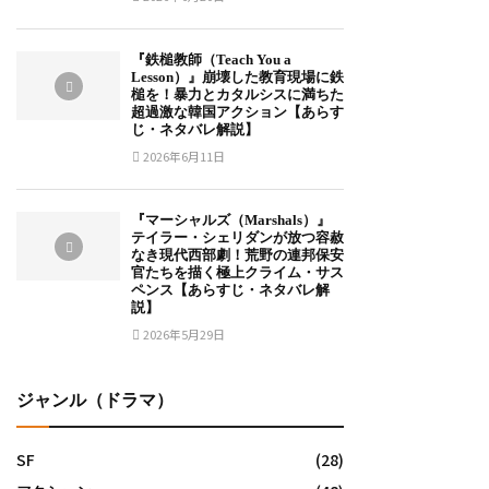
『鉄槌教師（Teach You a
Lesson）』崩壊した教育現場に鉄
槌を！暴力とカタルシスに満ちた
超過激な韓国アクション【あらす
じ・ネタバレ解説】
2026年6月11日
『マーシャルズ（Marshals）』
テイラー・シェリダンが放つ容赦
なき現代西部劇！荒野の連邦保安
官たちを描く極上クライム・サス
ペンス【あらすじ・ネタバレ解
説】
2026年5月29日
ジャンル（ドラマ）
SF
(28)