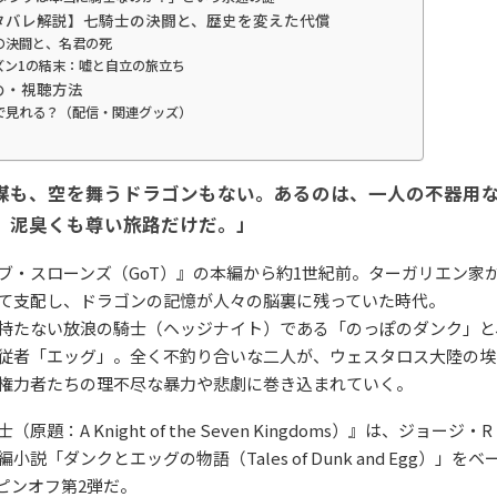
ネタバレ解説】七騎士の決闘と、歴史を変えた代償
の決闘と、名君の死
ズン1の結末：嘘と自立の旅立ち
とめ・視聴方法
で見れる？（配信・関連グッズ）
謀も、空を舞うドラゴンもない。あるのは、一人の不器用
、泥臭くも尊い旅路だけだ。」
ブ・スローンズ（GoT）』の本編から約1世紀前。ターガリエン家
て支配し、ドラゴンの記憶が人々の脳裏に残っていた時代。
持たない放浪の騎士（ヘッジナイト）である「のっぽのダンク」と
従者「エッグ」。全く不釣り合いな二人が、ウェスタロス大陸の埃
権力者たちの理不尽な暴力や悲劇に巻き込まれていく。
原題：A Knight of the Seven Kingdoms）』は、ジョージ
小説「ダンクとエッグの物語（Tales of Dunk and Egg）」をベ
スピンオフ第2弾だ。