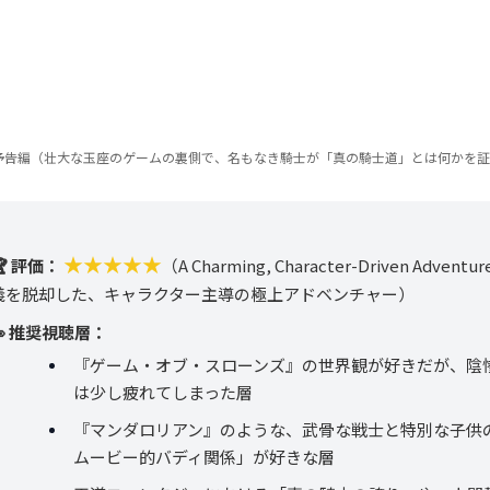
予告編（壮大な玉座のゲームの裏側で、名もなき騎士が「真の騎士道」とは何かを
★★★★★
🏆 評価：
（A Charming, Character-Driven Adventu
義を脱却した、キャラクター主導の極上アドベンチャー）
👀 推奨視聴層：
『ゲーム・オブ・スローンズ』の世界観が好きだが、陰
は少し疲れてしまった層
『マンダロリアン』のような、武骨な戦士と特別な子供
ムービー的バディ関係」が好きな層