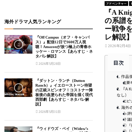
アドベンチャー
『A Kni
の系譜
海外ドラマ人気ランキング
ー戦争
レ解説
『Off Campus（オフ・キャンパ
ス）』配信12日で3600万人視
2026年2月4日
聴！Amazonが放つ極上の青春ホ
ッケー・ロマンス【あらすじ・ネ
タバレ解説】
目次
2026年5月28日
1. 作
『ダットン・ランチ（Dutton
主要
Ranch）』イエローストーン待望
2. 『A 
の正統スピンオフ！コストナー降
なし）
板後の血塗られた帝国を描く現代
西部劇【あらすじ・ネタバレ解
エピ
説】
3. 海
2026年5月31日
👍
👎
① 
『ウィドウズ・ベイ（Widow’s
② 