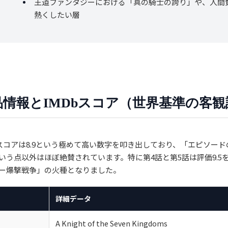
王道ファンタジーにおける「真の騎士の誇り」や、人間
熱くしたい層
作品情報とIMDbスコア（世界基準の客
体スコアは8.9という極めて高い数字を叩き出しており、「エピソードの
いう点以外はほぼ絶賛されています。特に第4話と第5話は評価9.5
ー爆撃戦争」の火種となりました。
詳細データ
A Knight of the Seven Kingdoms