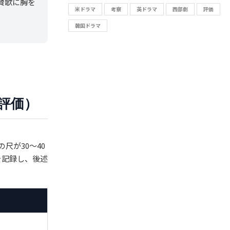
賛歌に胸を
米ドラマ
考察
英ドラマ
西部劇
評価
韓国ドラマ
観評価）
尺が30〜40
を記録し、後述