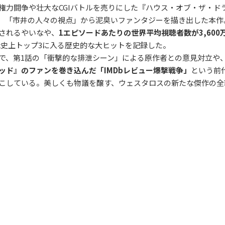
権力闘争や壮大なCGIバトルを売りにした『ハウス・オブ・ザ・ド
、「市井の人々の視点」から泥臭いファンタジーを描き出した本作。
されるやいなや、
1エピソードあたりの世界平均視聴者数が3,600
Max史上トップ3に入る歴史的な大ヒットを記録した。
で、第1話の「衝撃的な排泄シーン」による原作者との意見対立や
ッド』のファンを巻き込んだ「IMDbレビュー爆撃戦争」
という前
こしている。美しくも物議を醸す、ウェスタロスの新たな傑作の全