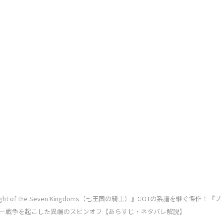
night of the Seven Kingdoms（七王国の騎士）』GOTの系譜を継ぐ傑作
ー戦争を起こした異端のスピンオフ【あらすじ・ネタバレ解説】