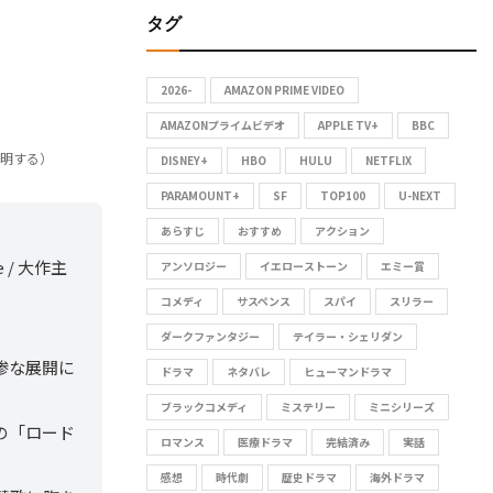
タグ
r
E
c
A
h
2026-
AMAZON PRIME VIDEO
f
R
AMAZONプライムビデオ
APPLE TV+
BBC
o
証明する）
DISNEY+
HBO
HULU
NETFLIX
C
r
:
PARAMOUNT+
SF
TOP100
U-NEXT
H
あらすじ
おすすめ
アクション
re / 大作主
アンソロジー
イエローストーン
エミー賞
コメディ
サスペンス
スパイ
スリラー
ダークファンタジー
テイラー・シェリダン
惨な展開に
ドラマ
ネタバレ
ヒューマンドラマ
ブラックコメディ
ミステリー
ミニシリーズ
の「ロード
ロマンス
医療ドラマ
完結済み
実話
感想
時代劇
歴史ドラマ
海外ドラマ