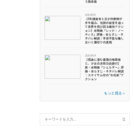
う致命傷
2026.08.05
【FBI捜査官と天才詐欺師が
手を組み、伝説の秘宝を追っ
て世界を飛び回る痛快アクシ
ョン】米映画『レッド・ノー
ティス』評価・あらすじ・ネ
タバレ解説｜予測不能な騙し
合いと裏切りの連続
2026.08.04
【孤島に潜む最強の暗殺者
と、少女の決死の逃避行】
英・米映画『シェルター』評
価・あらすじ・ネタバレ解説
｜ステイサム印の“お約束”ア
クション
もっと見る »
S
e
S
a