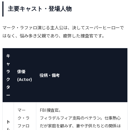
主要キャスト・登場人物
マーク・ラファロ演じる主人公は、決してスーパーヒーローで
はなく、悩み多き父親であり、疲弊した捜査官です。
キ
ャ
ラ
俳優
役柄・備考
ク
(Actor)
タ
ー
マー
FBI捜査官。
ク・ラ
フィラデルフィア支局のベテラン。仕事熱心
ト
ファロ
だが家庭を顧みず、妻や子供たちとの関係は
ム