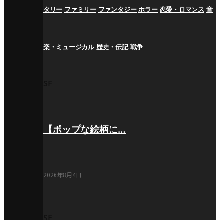
タリー
ファミリー
ファンタジー
ホラー
恋愛・ロマンス
音
楽・ミュージカル
歴史・伝記
戦争
SF
【ポップな絵柄に…
2026年8月4日
SF