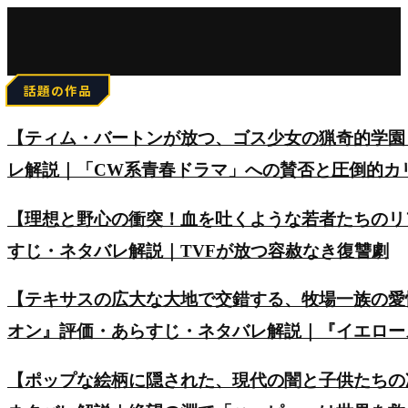
for:
話題の作品
【ティム・バートンが放つ、ゴス少女の猟奇的学園
レ解説｜「CW系青春ドラマ」への賛否と圧倒的カ
【理想と野心の衝突！血を吐くような若者たちのリアルを
すじ・ネタバレ解説｜TVFが放つ容赦なき復讐劇
【テキサスの広大な大地で交錯する、牧場一族の愛
オン』評価・あらすじ・ネタバレ解説｜『イエロー
【ポップな絵柄に隠された、現代の闇と子供たちの