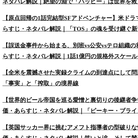
ネタバレ解説｜絶望の淵で「ハッピー」は世界を救
【原点回帰の1話完結型SFアドベンチャー】米ド
らすじ・ネタバレ解説｜「TOS」の魂を受け継ぐ
【誤送金事件から始まる、別班vs公安vsテロ組織の
らすじ・ネタバレ解説｜1話1億円の規格外スケー
【全米を震撼させた実録クライムの到達点にして問
「事実」と「搾取」の境界線
【世界的ビール帝国を巡る愛憎と裏切りの後継者争い】英ド
価・あらすじ・ネタバレ解説｜「ピーキー・ブライ
【英国サッカー界に挑むアメフト指導者の型破りな