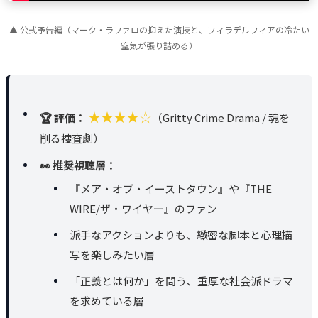
▲ 公式予告編（マーク・ラファロの抑えた演技と、フィラデルフィアの冷たい
空気が張り詰める）
★★★★☆
🏆 評価：
（Gritty Crime Drama / 魂を
削る捜査劇）
👀 推奨視聴層：
『メア・オブ・イーストタウン』や『THE
WIRE/ザ・ワイヤー』のファン
派手なアクションよりも、緻密な脚本と心理描
写を楽しみたい層
「正義とは何か」を問う、重厚な社会派ドラマ
を求めている層