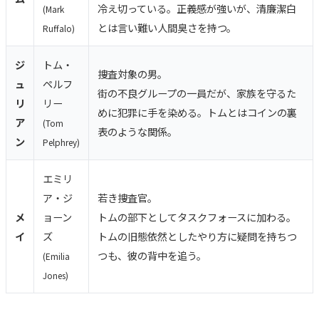
冷え切っている。正義感が強いが、清廉潔白
(Mark
とは言い難い人間臭さを持つ。
Ruffalo)
ジ
トム・
捜査対象の男。
ュ
ペルフ
街の不良グループの一員だが、家族を守るた
リ
リー
めに犯罪に手を染める。トムとはコインの裏
ア
(Tom
表のような関係。
ン
Pelphrey)
エミリ
ア・ジ
若き捜査官。
メ
ョーン
トムの部下としてタスクフォースに加わる。
イ
ズ
トムの旧態依然としたやり方に疑問を持ちつ
つも、彼の背中を追う。
(Emilia
Jones)