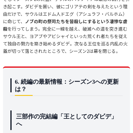
き起こす。ダビデを匿い、彼にゴリアテの剣を与えたという理
由だけで、サウルはエドム人ドエグ（アシュラフ・バルホム）
に命じて、
ノブの町の祭司たちを皆殺しにするという凄惨な虐
殺
を行ってしまう。完全に一線を越え、破滅への道を突き進む
サウル王と、ヨアブやアビシャイといった荒くれ者たちを従え
て独自の勢力を築き始めるダビデ。次なる王位を巡る内乱の火
蓋が切って落とされたところで、シーズン2は幕を閉じる。
6. 続編の最新情報：シーズン3への更新
は？
三部作の完結編「王としてのダビデ」
へ