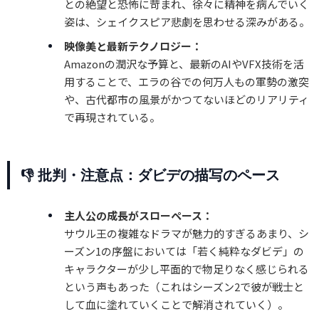
との絶望と恐怖に苛まれ、徐々に精神を病んでいく
姿は、シェイクスピア悲劇を思わせる深みがある。
映像美と最新テクノロジー：
Amazonの潤沢な予算と、最新のAIやVFX技術を活
用することで、エラの谷での何万人もの軍勢の激突
や、古代都市の風景がかつてないほどのリアリティ
で再現されている。
👎 批判・注意点：ダビデの描写のペース
主人公の成長がスローペース：
サウル王の複雑なドラマが魅力的すぎるあまり、シ
ーズン1の序盤においては「若く純粋なダビデ」の
キャラクターが少し平面的で物足りなく感じられる
という声もあった（これはシーズン2で彼が戦士と
して血に塗れていくことで解消されていく）。