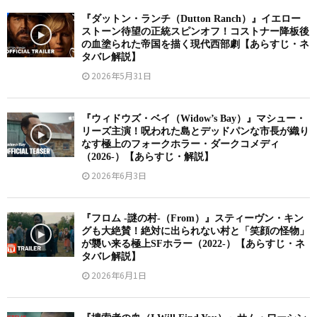
『ダットン・ランチ（Dutton Ranch）』イエロー
ストーン待望の正統スピンオフ！コストナー降板後
の血塗られた帝国を描く現代西部劇【あらすじ・ネ
タバレ解説】
2026年5月31日
『ウィドウズ・ベイ（Widow’s Bay）』マシュー・
リーズ主演！呪われた島とデッドパンな市長が織り
なす極上のフォークホラー・ダークコメディ
（2026-）【あらすじ・解説】
2026年6月3日
『フロム -謎の村-（From）』スティーヴン・キン
グも大絶賛！絶対に出られない村と「笑顔の怪物」
が襲い来る極上SFホラー（2022-）【あらすじ・ネ
タバレ解説】
2026年6月1日