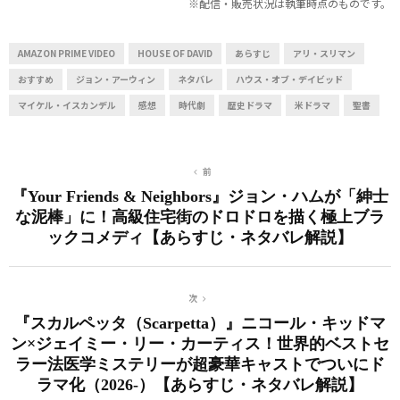
※配信・販売状況は執筆時点のものです。
AMAZON PRIME VIDEO
HOUSE OF DAVID
あらすじ
アリ・スリマン
おすすめ
ジョン・アーウィン
ネタバレ
ハウス・オブ・デイビッド
マイケル・イスカンデル
感想
時代劇
歴史ドラマ
米ドラマ
聖書
前
『Your Friends & Neighbors』ジョン・ハムが「紳士
な泥棒」に！高級住宅街のドロドロを描く極上ブラ
ックコメディ【あらすじ・ネタバレ解説】
次
『スカルペッタ（Scarpetta）』ニコール・キッドマ
ン×ジェイミー・リー・カーティス！世界的ベストセ
ラー法医学ミステリーが超豪華キャストでついにド
ラマ化（2026-）【あらすじ・ネタバレ解説】