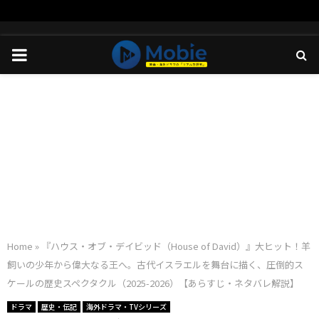
PRIMARY
MENU
Home
»
『ハウス・オブ・デイビッド（House of David）』大ヒット！羊
飼いの少年から偉大なる王へ。古代イスラエルを舞台に描く、圧倒的ス
ケールの歴史スペクタクル（2025-2026）【あらすじ・ネタバレ解説】
ドラマ
歴史・伝記
海外ドラマ・TVシリーズ