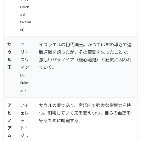
(Mich
ael
Iskand
er)
サ
ア
イスラエルの初代国王。かつては神の導きで連
ウ
リ・
戦連勝を誇ったが、その寵愛を失ったことで、
ル
スリ
激しいパラノイア（疑心暗鬼）と狂気に囚われ
王
マン
ていく。
(Ali
Sulim
an)
ア
アイ
サウルの妻であり、宮廷内で強大な影響力を持
ヒ
ェレ
つ。崩壊していく夫を支えつつ、自らの血筋を
ノ
ッ
守るために暗躍する。
ア
ト・
ム
ゾラ