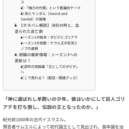
ス
① 「権力の代償」という普遍的テーマ
② 剣とサンダル（Sword and
Sandal）の復権
5. 【ネタバレ解説】決別の時と、血
塗られた逃亡劇
シーズン1の結末：ダビデとゴリアテ
シーズン2の悲劇：サウル王の狂気と
ノブの虐殺
6. 続編の最新情報：シーズン3への
更新は？
三部作の完結編「王としてのダビデ」
へ
どこで見れる？（配信・関連グッズ）
「神に選ばれし羊飼いの少年。彼はいかにして巨人ゴリ
アテを打ち倒し、伝説の王となったのか。」
紀元前1000年の古代イスラエル。
預言者サムエルによって初代国王として見出され、長年国を治