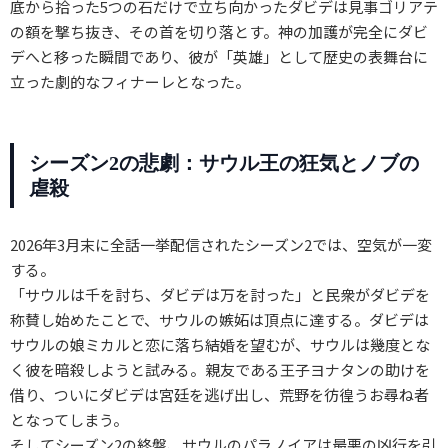
底から拾った5つの石だけで立ち向かったダビデは見事ゴリアテ
の額を撃ち抜き、その首を切り落とす。神の加護が完全にダビ
デへと移った瞬間であり、彼が「英雄」として歴史の表舞台に
立った劇的なフィナーレとなった。
シーズン2の悲劇：サウル王の狂気とノブの
虐殺
2026年3月末に全話一挙配信されたシーズン2では、空気が一変
する。
「サウルは千を討ち、ダビデは万を討った」と民衆がダビデを
称賛し始めたことで、サウルの嫉妬は頂点に達する。ダビデは
サウルの娘ミカルと恋に落ち結婚を望むが、サウルは幾度とな
く彼を暗殺しようと試みる。親友である王子ヨナタンの助けを
借り、ついにダビデは宮廷を逃げ出し、荒野を彷徨うお尋ね者
となってしまう。
そしてシーズン2の終盤、サウルのパラノイアは最悪の凶行を引