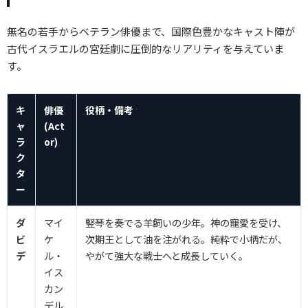
無名の若手からベテラン俳優まで、国際色豊かなキャスト陣が
古代イスラエルの宮廷劇に圧倒的なリアリティを与えていま
す。
キ
俳優
役柄・備考
ャ
(Act
ラ
or)
ク
タ
ー
ダ
マイ
竪琴を奏でる羊飼いの少年。神の寵愛を受け、
ビ
ケ
次期王として油を注がれる。純粋で小柄だが、
デ
ル・
やがて強大な戦士へと成長していく。
イス
カン
デル