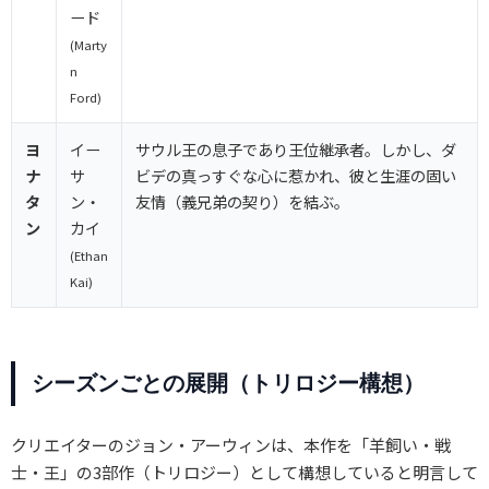
ード
(Marty
n
Ford)
ヨ
イー
サウル王の息子であり王位継承者。しかし、ダ
ナ
サ
ビデの真っすぐな心に惹かれ、彼と生涯の固い
タ
ン・
友情（義兄弟の契り）を結ぶ。
ン
カイ
(Ethan
Kai)
シーズンごとの展開（トリロジー構想）
クリエイターのジョン・アーウィンは、本作を「羊飼い・戦
士・王」の3部作（トリロジー）として構想していると明言して