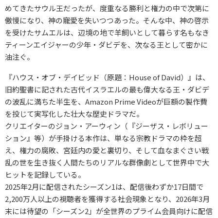
めてきたサウル王だったが、度重なる勝利と権力の中で次第に
傲慢になり、神の寵愛を失いつつあった。そんな中、神の啓示
を受けたサムエルは、辺境の地で羊飼いとして暮らす名もなき
ティーンエイジャーの少年・ダビデを、次なる王として密かに
油注ぐ。
『ハウス・オブ・デイビッド（原題：House of David）』は、
旧約聖書に記された古代イスラエルの最も偉大なる王・ダビデ
の波乱に満ちた半生を、Amazon Prime Videoが巨額の製作費
を投じて実写化した壮大な歴史ドラマだ。
クリエイターのジョン・アーウィン（『ジーザス・レボリュー
ション』等）が手掛ける本作は、単なる宗教ドラマの枠を超
え、権力の腐敗、宮廷内の愛と裏切り、そして血なまぐさい戦
乱の世を生き抜く人間たちのリアルな群像劇として世界中で大
ヒットを記録している。
2025年2月に配信されたシーズン1は、配信後わずか17日間で
2,200万人以上の視聴者を獲得する社会現象となり、2026年3月
末には待望の「シーズン2」が全世界のプライム会員向けに配信