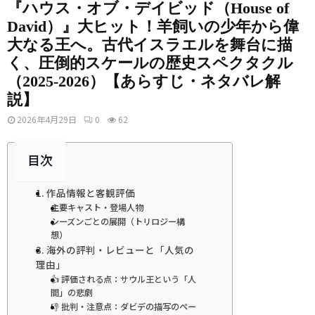
『ハウス・オブ・デイビッド（House of
David）』大ヒット！羊飼いの少年から偉
大なる王へ。古代イスラエルを舞台に描
く、圧倒的スケールの歴史スペクタクル
（2025-2026）【あらすじ・ネタバレ解
説】
2026年4月29日
0
62
目次
1. 作品情報と客観評価
主要キャスト・登場人物
シーズンごとの展開（トリロジー構
想）
3. 海外の評判・レビューと「人気の
理由」
👍 評価される点：サウル王という「人
間」の悲劇
👎 批判・注意点：ダビデの描写のペー