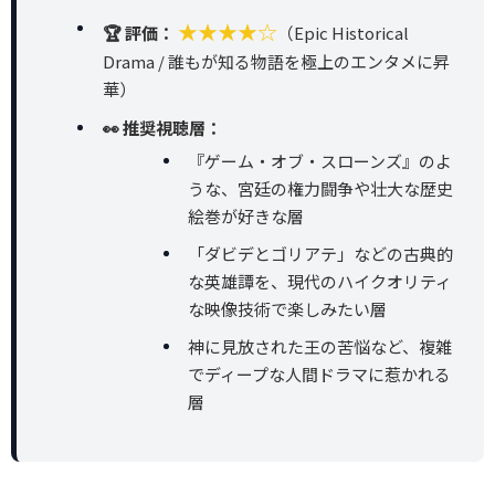
★★★★☆
🏆 評価：
（Epic Historical
Drama / 誰もが知る物語を極上のエンタメに昇
華）
👀 推奨視聴層：
『ゲーム・オブ・スローンズ』のよ
うな、宮廷の権力闘争や壮大な歴史
絵巻が好きな層
「ダビデとゴリアテ」などの古典的
な英雄譚を、現代のハイクオリティ
な映像技術で楽しみたい層
神に見放された王の苦悩など、複雑
でディープな人間ドラマに惹かれる
層