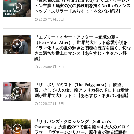
『捜索者の血（I Will Find You）』サム・ワーシン
トン主演！無実の父の脱獄劇を描くNetflixのノンス
トップ・スリラー【あらすじ・ネタバレ解説】
2026年6月19日
『エブリー・イヤー・アフター ～追憶の夏～
（Every Year After）』世界的大ヒット恋愛小説を
ドラマ化！あの夏の輝きと初恋の行方を描く、切な
さに満ちた極上ロマンス【あらすじ・ネタバレ解
説】
2026年6月15日
『ザ・ポリガミスト（The Polygamist）』欲望、
富、そして4人の女。南アフリカ発のドロドロ愛憎
劇が世界で大ヒット！【あらすじ・ネタバレ解説】
2026年6月19日
『サリバンズ・クロッシング（Sullivan’s
Crossing）』大自然の中で傷を癒やす大人のメロド
ラマ！『ヴァージンリバー』原作者が贈る話題作