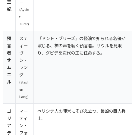
王
ー
妃
(Ayele
t
Zurer)
預
ステ
『ドント・ブリーズ』の怪演で知られる名優が
言
ィー
演じる、神の声を聴く預言者。サウルを見限
者
ヴ
り、ダビデを次代の王に任命する。
サ
ン・
ム
ラン
エ
グ
ル
(Steph
en
Lang)
ゴ
マー
ペリシテ人の陣営にそびえ立つ、最凶の巨人兵
リ
ティ
士。
ア
ン・
テ
フォ