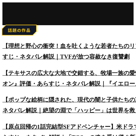
for:
話題の作品
【理想と野心の衝突！血を吐くような若者たちのリアルを
すじ・ネタバレ解説｜TVFが放つ容赦なき復讐劇
【テキサスの広大な大地で交錯する、牧場一族の愛
オン』評価・あらすじ・ネタバレ解説｜『イエロー
【ポップな絵柄に隠された、現代の闇と子供たちの
ネタバレ解説｜絶望の淵で「ハッピー」は世界を救
【原点回帰の1話完結型SFアドベンチャー】米ド