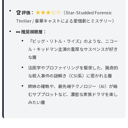
★★★☆☆
🏆 評価：
（Star-Studded Forensic
Thriller / 豪華キャストによる愛憎劇とミステリー）
👀 推奨視聴層：
『ビッグ・リトル・ライズ』のような、ニコー
ル・キッドマン主演の重厚なサスペンスが好き
な層
法医学やプロファイリングを駆使した、猟奇的
な殺人事件の謎解き（CSI系）に惹かれる層
姉妹の確執や、最先端テクノロジー（AI）が絡
むサブプロットなど、濃密な家族ドラマを楽し
みたい層