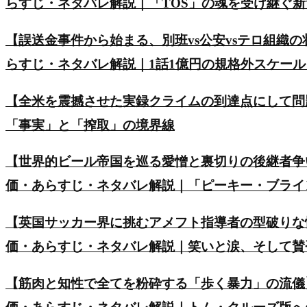
らすじ・ネタバレ解説｜「TOS」の魂を受け継ぐ
【誤送金事件から始まる、別班vs公安vsテロ組織の
らすじ・ネタバレ解説｜1話1億円の規格外スケー
【全米を震撼させた実録クライムの到達点にして問
「事実」と「搾取」の境界線
【世界的ビール帝国を巡る愛憎と裏切りの後継者争い】英ド
価・あらすじ・ネタバレ解説｜「ピーキー・ブライ
【英国サッカー界に挑むアメフト指導者の型破りな
価・あらすじ・ネタバレ解説｜笑いと涙、そして賛
【筋肉と知性で全てを粉砕する「歩く暴力」の流儀