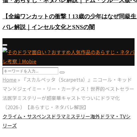
価・あらすじ・ネタバレ解説｜トム・クルーズ版へ
【全編ワンカットの衝撃！13歳の少年はなぜ同級
バレ解説｜インセル文化とSNSの闇
Primary
Menu
Search
Search
for:
Home
»
『スカルペッタ（Scarpetta）』ニコール・キッド
マン×ジェイミー・リー・カーティス！世界的ベストセラー
法医学ミステリーが超豪華キャストでついにドラマ化
（2026-）【あらすじ・ネタバレ解説】
クライム・サスペンス
ドラマ
ミステリー
海外ドラマ・TVシ
リーズ