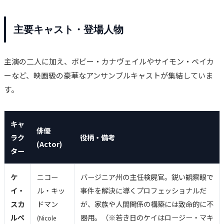
主要キャスト・登場人物
主演の二人に加え、ボビー・カナヴェイルやサイモン・ベイカ
ーなど、映画級の豪華なアンサンブルキャストが集結していま
す。
キャ
俳優
ラク
役柄・備考
(Actor)
ター
ケ
ニコー
バージニア州の主任検屍官。鋭い観察眼で
イ・
ル・キッ
事件を解決に導くプロフェッショナルだ
スカ
ドマン
が、家族や人間関係の構築には致命的に不
ルペ
器用。（※若き日のケイはロージー・マキ
(Nicole