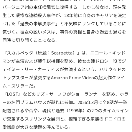
バージニア州の主任検屍官に復帰する。しかし彼女は、現在発
生した凄惨な連続殺人事件が、28年前に自身のキャリアを決定
づけた「過去の未解決事件」と不気味にリンクしていることに
気づく。彼女の鋭いメスは、事件の真相と自身の過去の過ちを
同時に切り開くことになる。
『スカルペッタ（原題：Scarpetta）』は、ニコール・キッド
マンが主演および製作総指揮を務め、彼女の姉ドロシー役でジ
ェイミー・リー・カーティスが共演するという、ハリウッドの
トップスターが激突するAmazon Prime Videoの超大作クライ
ム・スリラーだ。
『LOST』などのリズ・サーノフがショーランナーを務め、ホラ
ーの名門ブラムハウスが製作に参加。2026年3月に全8話が一挙
配信されるや否や、現代と過去（1998年）の2つのタイムライン
が交差するスリリングな展開と、複雑すぎる家族のドロドロの
愛憎劇が大きな話題を呼んでいる。