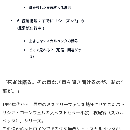
謎を残したまま終わる結末
6. 続編情報：すでに「シーズン2」の
撮影が進行中！
止まらないスカルペッタの世界
どこで見れる？（配信・関連グッ
ズ）
「死者は語る。その声なき声を聞き届けるのが、私の仕
事だ。」
1990年代から世界中のミステリーファンを熱狂させてきたパト
リシア・コーンウェルの大ベストセラー小説「検屍官（スカル
ペッタ）」シリーズ。
その伝説的なヒロインである法医学者ケイ・スカルペッタが、