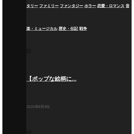
タリー
ファミリー
ファンタジー
ホラー
恋愛・ロマンス
音
楽・ミュージカル
歴史・伝記
戦争
SF
【ポップな絵柄に…
2026年8月4日
SF