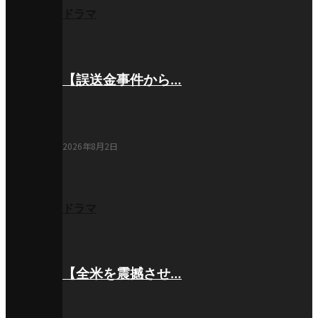
ドラマ
【誤送金事件から…
2026年8月2日
ドラマ
【全米を震撼させ…