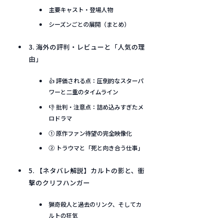
主要キャスト・登場人物
シーズンごとの展開（まとめ）
3. 海外の評判・レビューと「人気の理
由」
👍 評価される点：圧倒的なスターパ
ワーと二重のタイムライン
👎 批判・注意点：詰め込みすぎたメ
ロドラマ
① 原作ファン待望の完全映像化
② トラウマと「死と向き合う仕事」
5. 【ネタバレ解説】カルトの影と、衝
撃のクリフハンガー
猟奇殺人と過去のリンク、そしてカ
ルトの狂気