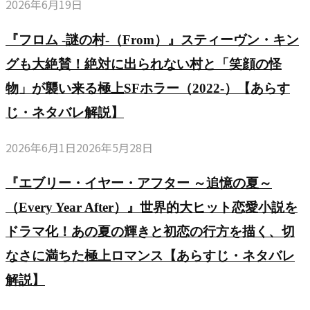
2026年6月19日
『フロム -謎の村-（From）』スティーヴン・キン
グも大絶賛！絶対に出られない村と「笑顔の怪
物」が襲い来る極上SFホラー（2022-）【あらす
じ・ネタバレ解説】
2026年6月1日
2026年5月28日
『エブリー・イヤー・アフター ～追憶の夏～
（Every Year After）』世界的大ヒット恋愛小説を
ドラマ化！あの夏の輝きと初恋の行方を描く、切
なさに満ちた極上ロマンス【あらすじ・ネタバレ
解説】