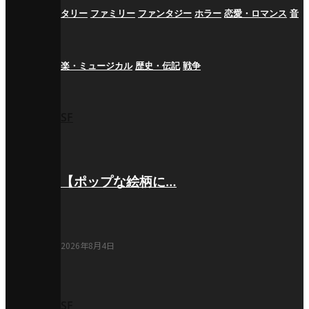
タリー
ファミリー
ファンタジー
ホラー
恋愛・ロマンス
音
楽・ミュージカル
歴史・伝記
戦争
SF
【ポップな絵柄に…
2026年8月4日
SF