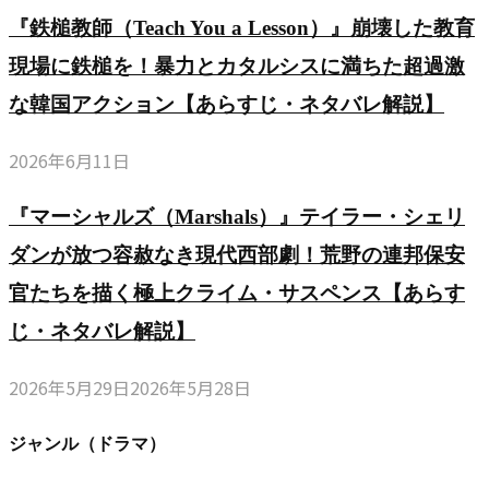
『鉄槌教師（Teach You a Lesson）』崩壊した教育
現場に鉄槌を！暴力とカタルシスに満ちた超過激
な韓国アクション【あらすじ・ネタバレ解説】
2026年6月11日
『マーシャルズ（Marshals）』テイラー・シェリ
ダンが放つ容赦なき現代西部劇！荒野の連邦保安
官たちを描く極上クライム・サスペンス【あらす
じ・ネタバレ解説】
2026年5月29日
2026年5月28日
ジャンル（ドラマ）