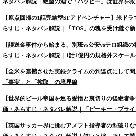
ネタバレ解説｜絶望の淵で「ハッピー」は世界を救
【原点回帰の1話完結型SFアドベンチャー】米ド
らすじ・ネタバレ解説｜「TOS」の魂を受け継ぐ
【誤送金事件から始まる、別班vs公安vsテロ組織の
らすじ・ネタバレ解説｜1話1億円の規格外スケー
【全米を震撼させた実録クライムの到達点にして問
「事実」と「搾取」の境界線
【世界的ビール帝国を巡る愛憎と裏切りの後継者争い】英ド
価・あらすじ・ネタバレ解説｜「ピーキー・ブライ
【英国サッカー界に挑むアメフト指導者の型破りな