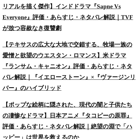
リアルを描く傑作】インドドラマ『Sapne Vs
Everyone』評価・あらすじ・ネタバレ解説｜TVF
が放つ容赦なき復讐劇
【テキサスの広大な大地で交錯する、牧場一族の
愛憎と欲望のウエスタン・ロマンス】米ドラマ
『ランサム・キャニオン』評価・あらすじ・ネタ
バレ解説｜『イエローストーン』×『ヴァージンリ
バー』のハイブリッド
【ポップな絵柄に隠された、現代の闇と子供たち
の凄惨なドラマ】日本アニメ『タコピーの原罪』
評価・あらすじ・ネタバレ解説｜絶望の淵で「ハ
ッピー」は世界を救えるのか