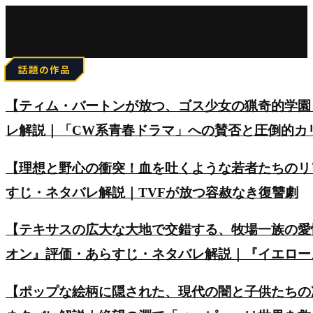
for:
話題の作品
【ティム・バートンが放つ、ゴス少女の猟奇的学園
レ解説｜「CW系青春ドラマ」への賛否と圧倒的カ
【理想と野心の衝突！血を吐くような若者たちのリアルを
すじ・ネタバレ解説｜TVFが放つ容赦なき復讐劇
【テキサスの広大な大地で交錯する、牧場一族の愛
オン』評価・あらすじ・ネタバレ解説｜『イエロー
【ポップな絵柄に隠された、現代の闇と子供たちの