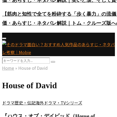
価・あらすじ・ネタバレ解説｜笑いと涙、そして賛
【筋肉と知性で全てを粉砕する「歩く暴力」の流儀
価・あらすじ・ネタバレ解説｜トム・クルーズ版へ
Primary
Menu
Search
Search
for:
Home
»
House of David
House of David
ドラマ
歴史・伝記
海外ドラマ・TVシリーズ
『ハウス・オブ・デイビッド（House of