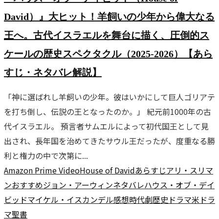
David）』大ヒット！羊飼いの少年から偉大なる
王へ。古代イスラエルを舞台に描く、圧倒的ス
ケールの歴史スペクタクル（2025-2026）【あら
すじ・ネタバレ解説】
「神に選ばれし羊飼いの少年。彼はいかにして巨人ゴリアテ
を打ち倒し、伝説の王となったのか。」 紀元前1000年の古
代イスラエル。 預言者サムエルによって初代国王として見
出され、長年国を治めてきたサウル王だったが、度重なる勝
利と権力の中で次第に...
Amazon Prime Video
House of David
あらすじ
アリ・スリマ
ン
おすすめ
ジョン・アーウィン
ネタバレ
ハウス・オブ・デイ
ビッド
マイケル・イスカンデル
感想
時代劇
歴史ドラマ
米ドラ
マ
聖書