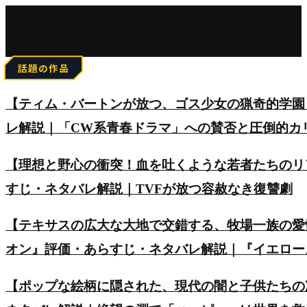
for:
話題の作品
【ティム・バートンが放つ、ゴス少女の猟奇的学園
レ解説｜「CW系青春ドラマ」への賛否と圧倒的カ
【理想と野心の衝突！血を吐くような若者たちのリアルを
すじ・ネタバレ解説｜TVFが放つ容赦なき復讐劇
【テキサスの広大な大地で交錯する、牧場一族の愛
オン』評価・あらすじ・ネタバレ解説｜『イエロー
【ポップな絵柄に隠された、現代の闇と子供たちの