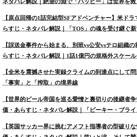
ネタバレ解説｜絶望の淵で「ハッピー」は世界を救
【原点回帰の1話完結型SFアドベンチャー】米ド
らすじ・ネタバレ解説｜「TOS」の魂を受け継ぐ
【誤送金事件から始まる、別班vs公安vsテロ組織の
らすじ・ネタバレ解説｜1話1億円の規格外スケー
【全米を震撼させた実録クライムの到達点にして問
「事実」と「搾取」の境界線
【世界的ビール帝国を巡る愛憎と裏切りの後継者争い】英ド
価・あらすじ・ネタバレ解説｜「ピーキー・ブライ
【英国サッカー界に挑むアメフト指導者の型破りな