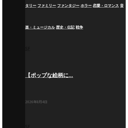
タリー
ファミリー
ファンタジー
ホラー
恋愛・ロマンス
音
楽・ミュージカル
歴史・伝記
戦争
SF
【ポップな絵柄に…
2026年8月4日
SF