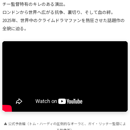
チー監督特有のキレのある演出。
ロンドンから世界へ広がる抗争、裏切り、そして血の絆。
2025年、世界中のクライムドラマファンを熱狂させた話題作の
全貌に迫る。
▲ 公式予告編（トム・ハーディの圧倒的なオーラと、ガイ・リッチー監督によ
る映像美）