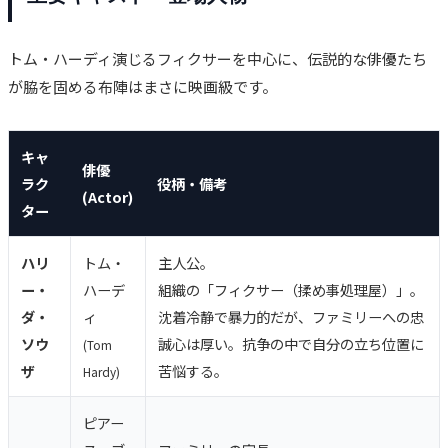
トム・ハーディ演じるフィクサーを中心に、伝説的な俳優たち
が脇を固める布陣はまさに映画級です。
キャ
俳優
ラク
役柄・備考
(Actor)
ター
ハリ
トム・
主人公。
ー・
ハーデ
組織の「フィクサー（揉め事処理屋）」。
ダ・
ィ
沈着冷静で暴力的だが、ファミリーへの忠
ソウ
誠心は厚い。抗争の中で自分の立ち位置に
(Tom
ザ
苦悩する。
Hardy)
ピアー