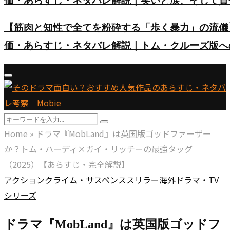
価・あらすじ・ネタバレ解説｜笑いと涙、そして賛
【筋肉と知性で全てを粉砕する「歩く暴力」の流儀
価・あらすじ・ネタバレ解説｜トム・クルーズ版へ
Primary
Menu
Search
Search
for:
Home
»
ドラマ『MobLand』は英国版ゴッドファーザー
か？トム・ハーディ×ガイ・リッチーの最強タッグ
（2025）【あらすじ・完全解説】
アクション
クライム・サスペンス
スリラー
海外ドラマ・TV
シリーズ
ドラマ『MobLand』は英国版ゴッドフ