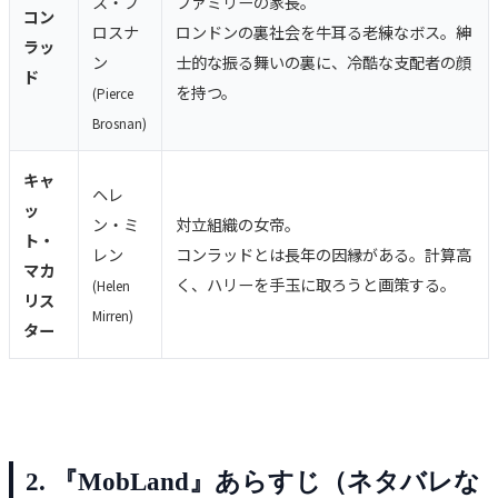
ス・ブ
ファミリーの家長。
コン
ロスナ
ロンドンの裏社会を牛耳る老練なボス。紳
ラッ
ン
士的な振る舞いの裏に、冷酷な支配者の顔
ド
を持つ。
(Pierce
Brosnan)
キャ
ヘレ
ッ
ン・ミ
対立組織の女帝。
ト・
レン
コンラッドとは長年の因縁がある。計算高
マカ
く、ハリーを手玉に取ろうと画策する。
(Helen
リス
Mirren)
ター
2. 『MobLand』あらすじ（ネタバレな