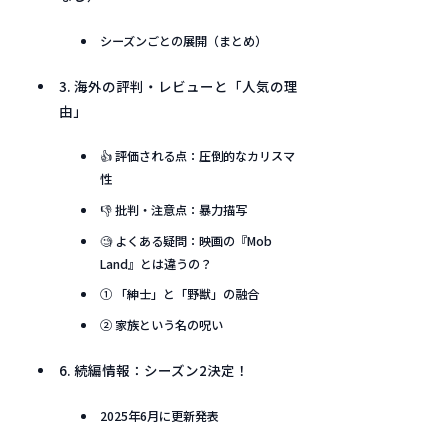
シーズンごとの展開（まとめ）
3. 海外の評判・レビューと「人気の理
由」
👍 評価される点：圧倒的なカリスマ
性
👎 批判・注意点：暴力描写
🧐 よくある疑問：映画の『Mob
Land』とは違うの？
① 「紳士」と「野獣」の融合
② 家族という名の呪い
6. 続編情報：シーズン2決定！
2025年6月に更新発表