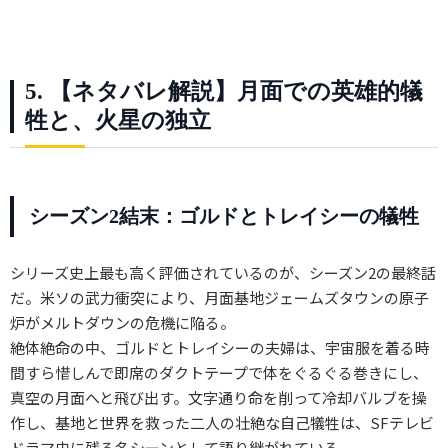
5. 【ネタバレ解説】月面での英雄的犠
牲と、火星の独立
シーズン2結末：ゴルドとトレイシーの犠牲
シリーズ史上最も高く評価されているのが、シーズン2の最終話
だ。米ソの武力衝突により、月面基地ジェームズタウンの原子
炉がメルトダウンの危機に陥る。
絶体絶命の中、ゴルドとトレイシーの夫婦は、宇宙服を着る時
間すら惜しんで即席のダクトテープで体をぐるぐる巻きにし、
真空の月面へと飛び出す。文字通り命を削って冷却バルブを操
作し、基地と世界を救った二人の壮絶な自己犠牲は、SFテレビ
ドラマ史に残る名シーンとして語り継がれている。