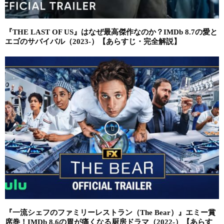
『THE LAST OF US』はなぜ最高傑作なのか？IMDb 8.7の愛と
エゴのサバイバル（2023-）【あらすじ・完全解説】
『一流シェフのファミリーレストラン（The Bear）』エミー賞
席巻！IMDb 8.6の胃が痛くなる厨房ドラマ（2022-）【あらす