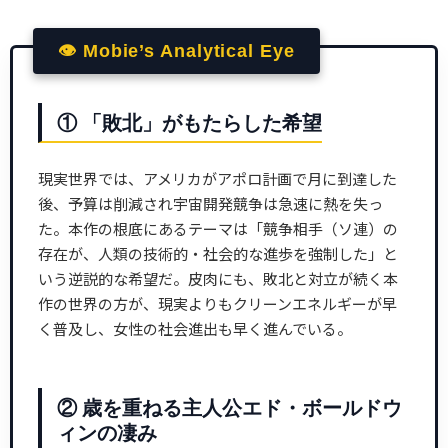
👁 Mobie’s Analytical Eye
① 「敗北」がもたらした希望
現実世界では、アメリカがアポロ計画で月に到達した
後、予算は削減され宇宙開発競争は急速に熱を失っ
た。本作の根底にあるテーマは「競争相手（ソ連）の
存在が、人類の技術的・社会的な進歩を強制した」と
いう逆説的な希望だ。皮肉にも、敗北と対立が続く本
作の世界の方が、現実よりもクリーンエネルギーが早
く普及し、女性の社会進出も早く進んでいる。
② 歳を重ねる主人公エド・ボールドウ
ィンの凄み