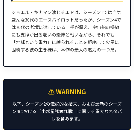
ジョエル・キナマン演じるエドは、シーズン1では血気
盛んな30代のエースパイロットだったが、シーズン4で
は70代の老境に達している。手が震え、宇宙船の操縦
にも支障が出る老いの恐怖と戦いながら、それでも
「地球という重力」に縛られることを拒絶して火星に
固執する彼の生き様は、本作の最大の魅力の一つだ。
⚠️ WARNING
以下、シーズン2の伝説的な結末、および最新のシーズ
ン4における「小惑星強奪作戦」に関する重大なネタバ
レを含みます。