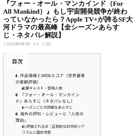
『フォー・オール・マンカインド（For
All Mankind）』もし宇宙開発競争が終わ
っていなかったら？Apple TV+が誇るSF大
河ドラマの最高峰【全シーズンあらす
じ・ネタバレ解説】
2026年6月7日
0
102
目次
1. 作品情報とIMDbスコア（世界基準
の客観評価）
主要キャスト・登場人物
2. 『フォー・オール・マンカイン
ド』あらすじ（ネタバレなし）
シーズンごとの詳細なあらすじ
3. 海外の評判・レビューと「人気の
理由」
👍 評価される点：圧倒的な科学的リア
リズムと歴史改変