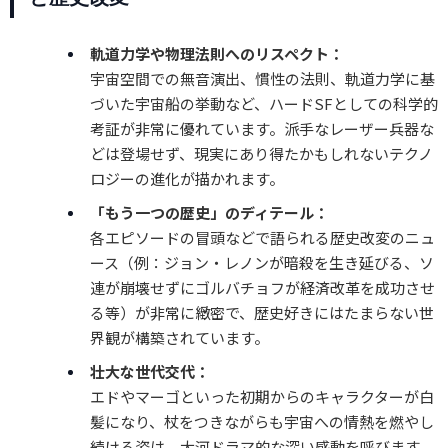
軌道力学や物理法則へのリスペクト：
宇宙空間での無音演出、慣性の法則、軌道力学に基
づいた宇宙船の挙動など、ハードSFとしての科学的
考証が非常に優れています。派手なレーザー兵器な
どは登場せず、現実にあり得たかもしれないテクノ
ロジーの進化が描かれます。
「もう一つの歴史」のディテール：
各エピソードの冒頭などで語られる歴史改変のニュ
ース（例：ジョン・レノンが暗殺を生き延びる、ソ
連が崩壊せずにゴルバチョフが経済改革を成功させ
る等）が非常に緻密で、歴史好きにはたまらない世
界観が構築されています。
壮大な世代交代：
エドやマーゴといった初期からのキャラクターが白
髪になり、杖をつきながらも宇宙への情熱を燃やし
続ける姿は、大河ドラマ的な深い感動を呼びます。