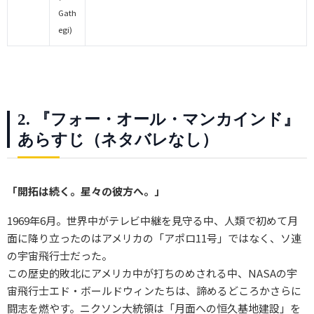
Gath
egi)
2. 『フォー・オール・マンカインド』
あらすじ（ネタバレなし）
「開拓は続く。星々の彼方へ。」
1969年6月。世界中がテレビ中継を見守る中、人類で初めて月
面に降り立ったのはアメリカの「アポロ11号」ではなく、ソ連
の宇宙飛行士だった。
この歴史的敗北にアメリカ中が打ちのめされる中、NASAの宇
宙飛行士エド・ボールドウィンたちは、諦めるどころかさらに
闘志を燃やす。ニクソン大統領は「月面への恒久基地建設」を