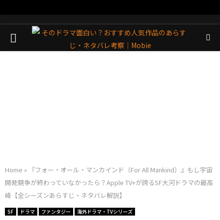
PRIMARY
MENU
Home
»
『フォー・オール・マンカインド（For All Mankind）』もし宇宙
開発競争が終わっていなかったら？Apple TV+が誇るSF大河ドラマの最高
峰【全シーズンあらすじ・ネタバレ解説】
SF
ドラマ
ファンタジー
海外ドラマ・TVシリーズ