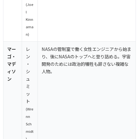
(Joe
l
Kinn
ama
n)
マー
レ
NASAの管制室で働く女性エンジニアから始ま
ゴ・
ン
り、後にNASAのトップへと登り詰める。宇宙
マデ
・
開発のためには政治的犠牲も辞さない複雑な
ィソ
シ
人物。
ン
ュ
ミ
ッ
ト
(Wre
nn
Sch
midt
)