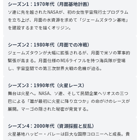
シーズン1：1970年代（月面基地計画）
ソ連に先を越されたNASAが、初の女性宇宙飛行士プログラム
を立ち上げ、月面の水資源を求めて「ジェームズタウン基地」
を建設するまでを描くオリジン。
シーズン2：1980年代（月面での冷戦）
ジェームズタウンが大幅に拡張されるが、月面で米ソの軍事的
緊張が高まる。月面仕様のM16ライフルを持つ海兵隊が登場
し、宇宙空間での第三次世界大戦の危機が迫る。
シーズン3：1990年代（火星レース）
舞台は火星へ。NASA、ソ連、そして民間企業ヘリオスの三つ
巴による「誰が最初に火星に降り立つか」の命がけのレースが
展開。マーゴの隠された秘密が発覚する。
シーズン4：2000年代（資源採掘と反乱）
火星基地ハッピー・バレーは巨大な国際コロニーへと成長。貴