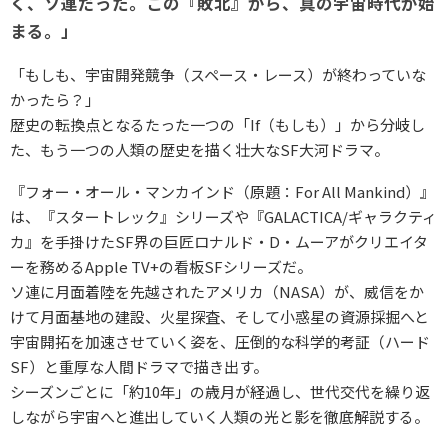
く、ソ連だった。この『敗北』から、真の宇宙時代が始
まる。」
「もしも、宇宙開発競争（スペース・レース）が終わっていな
かったら？」
歴史の転換点となるたった一つの「If（もしも）」から分岐し
た、もう一つの人類の歴史を描く壮大なSF大河ドラマ。
『フォー・オール・マンカインド（原題：For All Mankind）』
は、『スタートレック』シリーズや『GALACTICA/ギャラクティ
カ』を手掛けたSF界の巨匠ロナルド・D・ムーアがクリエイタ
ーを務めるApple TV+の看板SFシリーズだ。
ソ連に月面着陸を先越されたアメリカ（NASA）が、威信をか
けて月面基地の建設、火星探査、そして小惑星の資源採掘へと
宇宙開拓を加速させていく姿を、圧倒的な科学的考証（ハード
SF）と重厚な人間ドラマで描き出す。
シーズンごとに「約10年」の歳月が経過し、世代交代を繰り返
しながら宇宙へと進出していく人類の光と影を徹底解説する。