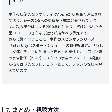
行中
本作の圧倒的なクオリティはAppleからも高く評価され
ており、
シーズン5への更新が正式に発表
されていま
す。次の舞台はおよそ2010年代となり、資源に溢れた火
星コロニーのさらなる進化が描かれる予定です。
さらに驚くべきことに、
本作のスピンオフシリーズ
『Star City（スター・シティ）』の制作も決定
。「もし
もソ連が先に月に到達した世界」の裏側を、今度はソ連
の宇宙計画（KGBやモスクワの宇宙センター）の視点か
ら描く画期的なプロジェクトとして、ファンの熱狂を呼
んでいます。
7. まとめ・視聴方法