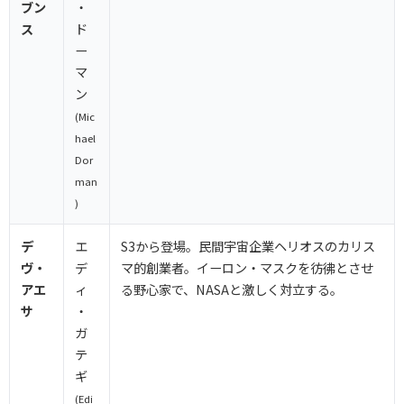
ブン
・
ス
ド
ー
マ
ン
(Mic
hael
Dor
man
)
デ
エ
S3から登場。民間宇宙企業ヘリオスのカリス
ヴ・
デ
マ的創業者。イーロン・マスクを彷彿とさせ
アエ
ィ
る野心家で、NASAと激しく対立する。
サ
・
ガ
テ
ギ
(Edi