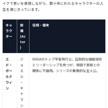
イクで老いを表現しながら、数十年にわたるキャラクターの人
生を演じきっています。
キャ
俳
役柄・備考
ラク
優
ター
(Ac
tor
)
エ
ジ
NASAのトップ宇宙飛行士。圧倒的な操縦技術
ド・
ョ
とリーダーシップを持つが、頑固で家族との
ボー
エ
関係に不器用。シリーズの象徴的な主人公。
ルド
ル
ウィ
・
ン
キ
ナ
マ
ン