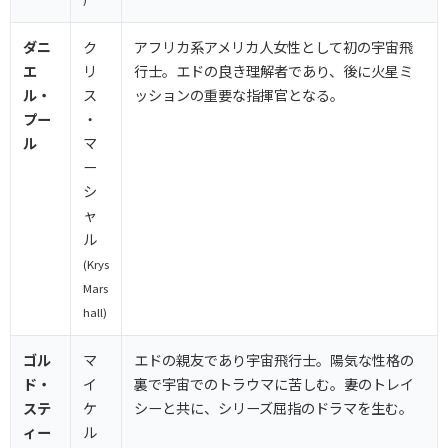
ダニ
ク
アフリカ系アメリカ人女性として初の宇宙飛
エ
リ
行士。エドの良き理解者であり、後に火星ミ
ル・
ス
ッションの重要な指揮官となる。
プー
・
ル
マ
ー
シ
ャ
ル
(Krys
Mars
hall)
ゴル
マ
エドの親友であり宇宙飛行士。陽気な性格の
ド・
イ
裏で宇宙でのトラウマに苦しむ。妻のトレイ
ステ
ケ
シーと共に、シリーズ屈指のドラマを生む。
ィー
ル