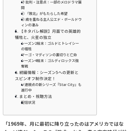
👎 批判・注意点：一部のメロドラマ展
開
① 「敗北」がもたらした希望
② 歳を重ねる主人公エド・ボールドウ
ィンの凄み
5. 【ネタバレ解説】月面での英雄的
犠牲と、火星の独立
シーズン2結末：ゴルドとトレイシー
の犠牲
マーゴ・マディソンの裏切りと亡命
シーズン4結末：ゴルディロックス強
奪戦
6. 続編情報：シーズン5への更新と
スピンオフ制作決定！
ソ連視点の新シリーズ『Star City』も
進行中
7. まとめ・視聴方法
配信状況
「1969年、月に最初に降り立ったのはアメリカではな