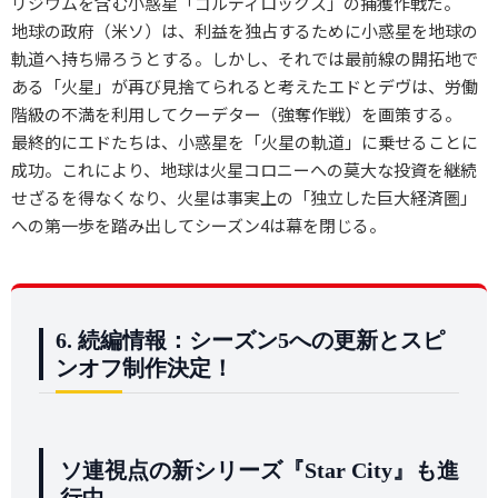
リジウムを含む小惑星「ゴルディロックス」の捕獲作戦だ。
地球の政府（米ソ）は、利益を独占するために小惑星を地球の
軌道へ持ち帰ろうとする。しかし、それでは最前線の開拓地で
ある「火星」が再び見捨てられると考えたエドとデヴは、労働
階級の不満を利用してクーデター（強奪作戦）を画策する。
最終的にエドたちは、小惑星を「火星の軌道」に乗せることに
成功。これにより、地球は火星コロニーへの莫大な投資を継続
せざるを得なくなり、火星は事実上の「独立した巨大経済圏」
への第一歩を踏み出してシーズン4は幕を閉じる。
6. 続編情報：シーズン5への更新とスピ
ンオフ制作決定！
ソ連視点の新シリーズ『Star City』も進