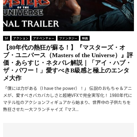
SF
アクション
アドベンチャー
ファンタジー
映画
【80年代の熱狂が蘇る！】『マスターズ・オ
ブ・ユニバース（Masters of the Universe）』評
価・あらすじ・ネタバレ解説｜「アイ・ハブ・
ザ・パワー！」愛すべきB級感と極上のエンタ
メ大作
「僕には力がある（I have the power）！」 伝説のおもちゃ＆アニ
メが、愛すべきバカバカしさと超絶VFXで完全実写化！ 1980年代に
マテル社のアクションフィギュアから始まり、世界中の子供たちを
熱狂させた一大フランチャイズ『マス...