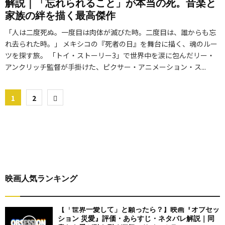
解説｜「忘れられること」が本当の死。音楽と
家族の絆を描く最高傑作
「人は二度死ぬ。一度目は肉体が滅びた時。二度目は、誰からも忘
れ去られた時。」 メキシコの『死者の日』を舞台に描く、魂のルー
ツを探す旅。 「トイ・ストーリー3」で世界中を涙に包んだリー・
アンクリッチ監督が手掛けた、ピクサー・アニメーション・ス...
投
1
2
稿
の
ペ
ー
映画人気ランキング
ジ
送
【「世界一愛して」と願ったら？】映画『オブセッ
ション 災愛』評価・あらすじ・ネタバレ解説｜同
り