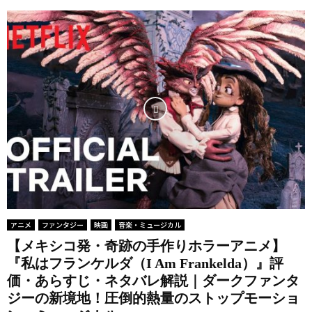
アニメ
ファンタジー
映画
音楽・ミュージカル
【メキシコ発・奇跡の手作りホラーアニメ】
『私はフランケルダ（I Am Frankelda）』評
価・あらすじ・ネタバレ解説｜ダークファンタ
ジーの新境地！圧倒的熱量のストップモーショ