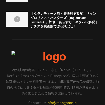
【タランティーノ流・痛快歴史改変】『イン
グロリアス・バスターズ（Inglourious
Basterds）』評価・あらすじ・ネタバレ解説｜
ナチスを映画館でぶっ飛ばせ！
海外映画の考察・レビューなら「Mobie（モビー）」。
Netflix・Amazonプライム・Disney+など、国内主要VODで視
聴可能なハリウッド映画を中心に、IMDb高評価作品を厳選。独
自の視点によるネタバレ解説や伏線回収で、映画の世界をより
深く楽しむための情報を発信しています。
Contact us:
info@mobgame.jp