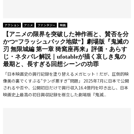
アクション
アニメ
ファンタジー
映画
【アニメの限界を突破した神作画と、賛否を分
かつ“フラッシュバック地獄”】劇場版『鬼滅の
刃 無限城編 第一章 猗窩座再来』評価・あらす
じ・ネタバレ解説｜ufotableが描く哀しき鬼の
最期と、長すぎる回想シーンの功罪
「日本映画史の興行記録を塗り替えるメガヒット！だが、圧倒的映
像美の裏でくすぶる“テンポ悪すぎ”問題」 2025年7月に日本で公開
されるや否や、公開初日だけで興行収入16.4億円を叩き出し、日本
映画史上最高の初日興収記録を樹立した劇場版『鬼滅...