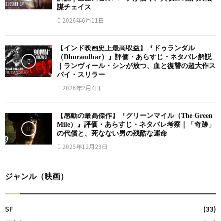
謀チェイス
2026年6月11日
【インド映画史上最高収益】『ドゥランダル
（Dhurandhar）』評価・あらすじ・ネタバレ解説
｜ランヴィール・シンが放つ、血と復讐の超大作ス
パイ・スリラー
2026年2月4日
【感動の最高傑作】『グリーンマイル（The Green
Mile）』評価・あらすじ・ネタバレ考察｜「奇跡」
の代償と、死なない男の残酷な運命
2025年12月29日
ジャンル（映画）
SF
(33)