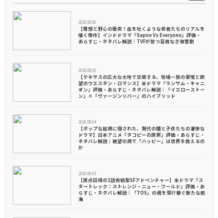
2026.08.06
【理想と野心の衝突！血を吐くような若者たちのリアルを
描く傑作】インドドラマ『Sapne Vs Everyone』評価・
あらすじ・ネタバレ解説｜TVFが放つ容赦なき復讐劇
2026.08.05
【テキサスの広大な大地で交錯する、牧場一族の愛憎と欲
望のウエスタン・ロマンス】米ドラマ『ランサム・キャニ
オン』評価・あらすじ・ネタバレ解説｜『イエローストー
ン』×『ヴァージンリバー』のハイブリッド
2026.08.04
【ポップな絵柄に隠された、現代の闇と子供たちの凄惨な
ドラマ】日本アニメ『タコピーの原罪』評価・あらすじ・
ネタバレ解説｜絶望の淵で「ハッピー」は世界を救えるの
か
2026.08.03
【原点回帰の1話完結型SFアドベンチャー】米ドラマ『ス
タートレック：ストレンジ・ニュー・ワールド』評価・あ
らすじ・ネタバレ解説｜「TOS」の魂を受け継ぐ新たな航
海