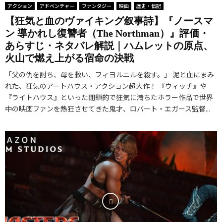
アクション
アドベンチャー
ファンタジー
映画
歴史・伝記
【狂気と血のヴァイキング叙事詩】『ノースマ
ン 導かれし復讐者（The Northman）』評価・
あらすじ・ネタバレ解説｜ハムレットの原点、
火山で燃え上がる宿命の決戦
「父の仇を討ち、母を救い、フィヨルニルを殺す。」 泥と血にまみ
れた、狂気のアートハウス・アクション超大作！ 『ウィッチ』や
『ライトハウス』といった閉鎖的で狂気に満ちたホラー作品で世界
中の映画ファンを熱狂させてきた鬼才、ロバート・エガース監督...