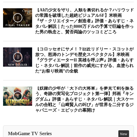
【AIの少女を守り、人類を裏切れるか？ハリウッド
の常識を破壊した超絶ビジュアルSF】米映画
『ザ・クリエイター／創造者』評価・あらすじ・ネ
タバレ解説｜たった8000万ドルの予算で巨編を作っ
た男の執念と、賛否両論のツッコミどころ
【コロッセオにサメ！？巨匠リドリー・スコットが
放つ、怒涛のトンデモ歴史スペクタクル】米映画
『グラディエーターII 英雄を呼ぶ声』評価・あらす
じ・ネタバレ解説｜前作の威光にすがる、血塗られ
た“お祭り映画”の全貌
【奴隷の少年が「天下の大将軍」を夢見て剣を振る
う、奇跡の実写化プロジェクト第一弾】邦画『キン
グダム』評価・あらすじ・ネタバレ解説｜大スケー
ルの合戦と「山﨑賢人の叫び」が世界を二分するジ
ャパニーズ・エピックの幕開け
MobGame TV Series
New