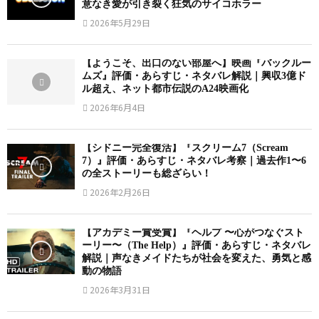
意なき愛が引き裂く狂気のサイコホラー
2026年5月29日
【ようこそ、出口のない部屋へ】映画『バックルー
ムズ』評価・あらすじ・ネタバレ解説｜興収3億ド
ル超え、ネット都市伝説のA24映画化
2026年6月4日
【シドニー完全復活】『スクリーム7（Scream
7）』評価・あらすじ・ネタバレ考察｜過去作1〜6
の全ストーリーも総ざらい！
2026年2月26日
【アカデミー賞受賞】『ヘルプ 〜心がつなぐスト
ーリー〜（The Help）』評価・あらすじ・ネタバレ
解説｜声なきメイドたちが社会を変えた、勇気と感
動の物語
2026年3月31日