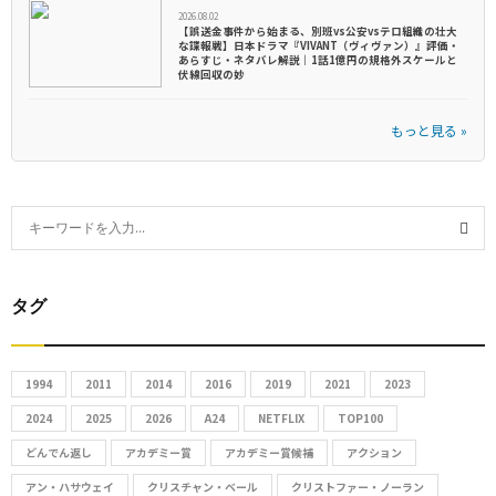
2026.08.02
【誤送金事件から始まる、別班vs公安vsテロ組織の壮大
な諜報戦】日本ドラマ『VIVANT（ヴィヴァン）』評価・
あらすじ・ネタバレ解説｜1話1億円の規格外スケールと
伏線回収の妙
もっと見る »
S
e
S
a
r
タグ
E
c
h
A
f
1994
2011
2014
2016
2019
2021
2023
R
o
2024
2025
2026
A24
NETFLIX
TOP100
r
C
どんでん返し
アカデミー賞
アカデミー賞候補
アクション
:
アン・ハサウェイ
クリスチャン・ベール
クリストファー・ノーラン
H