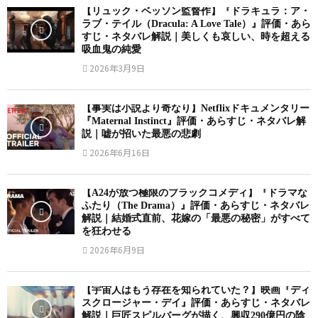
【リュック・ベッソン監督作】『ドラキュラ：ア・
ラブ・テイル（Dracula: A Love Tale）』評価・あら
すじ・ネタバレ解説｜美しくも哀しい、時を超える
吸血鬼の純愛
2026年3月9日
【事実は小説より奇なり】Netflixドキュメンタリー
『Maternal Instinct』評価・あらすじ・ネタバレ解
説｜嘘が招いた最悪の悲劇
2026年6月16日
【A24が放つ極限のブラックコメディ】『ドラマな
ふたり（The Drama）』評価・あらすじ・ネタバレ
解説｜結婚式直前、花嫁の「最悪の秘密」がすべて
を狂わせる
2026年6月9日
【宇宙人はもう存在を知られていた？】映画『ディ
スクロージャー・デイ』評価・あらすじ・ネタバレ
解説｜巨匠スピルバーグが描く、興収290億円の陰