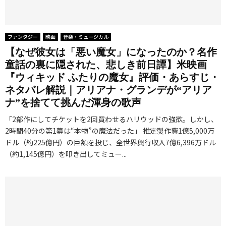
ファンタジー
映画
音楽・ミュージカル
【なぜ彼女は「悪い魔女」になったのか？名作
童話の裏に隠された、悲しき前日譚】米映画
『ウィキッド ふたりの魔女』評価・あらすじ・
ネタバレ解説｜アリアナ・グランデが“アリア
ナ”を捨てて挑んだ渾身の歌声
「2部作にしてチケットを2回買わせるハリウッドの強欲。しかし、
2時間40分の第1幕は“本物”の魔法だった」 推定製作費1億5,000万
ドル（約225億円）の巨額を投じ、全世界興行収入7億6,396万ドル
（約1,145億円）を叩き出してミュー...