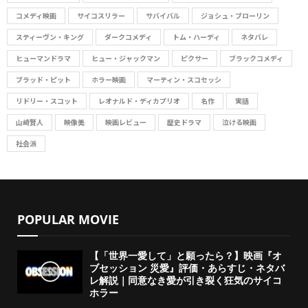
コメディ映画
サイコスリラー
サバイバル
ジョシュ・ブローリン
スティーヴン・キング
ダークコメディ
トム・ハーディ
ネタバレ
ヒューマンドラマ
ヒュー・ジャックマン
ピクサー
ブラックコメディ
ブラッド・ピット
ホラー映画
マーティン・スコセッシ
リドリー・スコット
レオナルド・ディカプリオ
名作
実話
山﨑賢人
映像美
映画レビュー
歴史ドラマ
泣ける映画
社会派
POPULAR MOVIE
【「世界一愛して」と願ったら？】映画『オ
ブセッション 災愛』評価・あらすじ・ネタバ
レ解説｜同意なき愛が引き裂く狂気のサイコ
ホラー