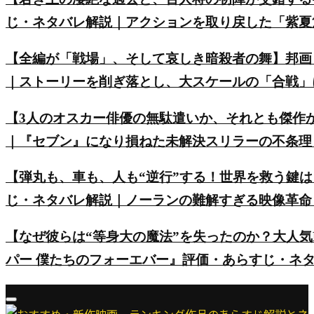
じ・ネタバレ解説｜アクションを取り戻した「紫夏
【全編が「戦場」、そして哀しき暗殺者の舞】邦画
｜ストーリーを削ぎ落とし、大スケールの「合戦」
【3人のオスカー俳優の無駄遣いか、それとも傑作
｜『セブン』になり損ねた未解決スリラーの不条理
【弾丸も、車も、人も“逆行”する！世界を救う鍵は
じ・ネタバレ解説｜ノーランの難解すぎる映像革命
【なぜ彼らは“等身大の魔法”を失ったのか？大人気
パー 僕たちのフォーエバー』評価・あらすじ・ネ
Primary