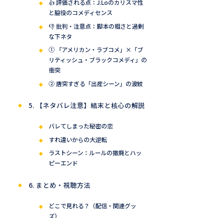
👍 評価される点：J.Loのカリスマ性
と脇役のコメディセンス
👎 批判・注意点：脚本の粗さと過剰
な下ネタ
① 「アメリカン・ラブコメ」×「ブ
リティッシュ・ブラックコメディ」の
衝突
② 唐突すぎる「出産シーン」の波紋
5. 【ネタバレ注意】結末と核心の解説
バレてしまった秘密の恋
すれ違いからの大逆転
ラストシーン：ルールの撤廃とハッ
ピーエンド
6. まとめ・視聴方法
どこで見れる？（配信・関連グッ
ズ）