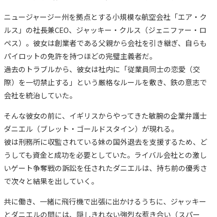
ニュージャージー州を拠点とする小規模な航空会社「エア・ク
ルス」の社長兼CEO、ジャッキー・クルス（ジェニファー・ロ
ペス）。彼女は創業者である父親から会社を引き継ぎ、自らも
パイロットの免許を持つほどの完璧主義者だ。
過去のトラブルから、彼女は社内に「従業員同士の恋愛（交
際）を一切禁止する」という厳格なルールを敷き、鉄の意志で
会社を統治していた。
そんな彼女の前に、イギリスからやってきた敏腕の企業弁護士
ダニエル（ブレット・ゴールドスタイン）が現れる。
彼は刑務所に収監されている妹の国外退去を支援するため、ど
うしても資金と成功を必要としていた。ライバル会社との激し
いゲート争奪戦の訴訟を任されたダニエルは、持ち前の優秀さ
で次々と結果を出していく。
共に働き、一緒に飛行機で出張に出かけるうちに、ジャッキー
とダニエルの間には、隠しきれない強烈な惹き合い（スパー