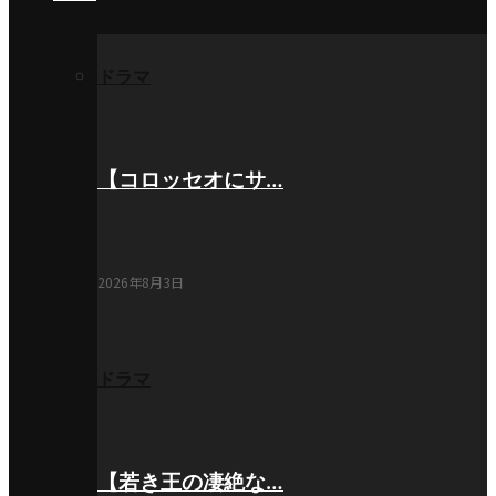
ドラマ
【コロッセオにサ…
2026年8月3日
ドラマ
【若き王の凄絶な…