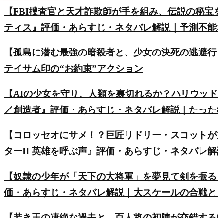
【FBI捜査官と天才詐欺師が手を組み、伝説の秘
ティス』評価・あらすじ・ネタバレ解説｜予測不能
【孤島に潜む最強の暗殺者と、少女の決死の逃避行
テイサム印の“お約束”アクション
【AIの少女を守り、人類を裏切れるか？ハリウッ
／創造者』評価・あらすじ・ネタバレ解説｜たった8
【コロッセオにサメ！？巨匠リドリー・スコットが
ターII 英雄を呼ぶ声』評価・あらすじ・ネタバレ
【奴隷の少年が「天下の大将軍」を夢見て剣を振る
価・あらすじ・ネタバレ解説｜大スケールの合戦と
【若き王の凄絶な過去と、百人将の初陣が交錯する