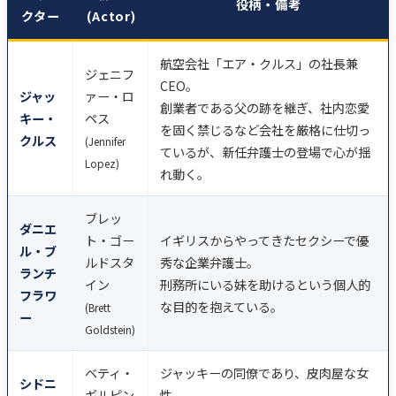
役柄・備考
クター
(Actor)
航空会社「エア・クルス」の社長兼
ジェニフ
CEO。
ジャッ
ァー・ロ
創業者である父の跡を継ぎ、社内恋愛
キー・
ペス
を固く禁じるなど会社を厳格に仕切っ
クルス
(Jennifer
ているが、新任弁護士の登場で心が揺
Lopez)
れ動く。
ブレッ
ダニエ
ト・ゴー
イギリスからやってきたセクシーで優
ル・ブ
ルドスタ
秀な企業弁護士。
ランチ
イン
刑務所にいる妹を助けるという個人的
フラワ
な目的を抱えている。
(Brett
ー
Goldstein)
ベティ・
ジャッキーの同僚であり、皮肉屋な女
シドニ
ギルピン
性。