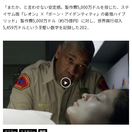
「またか、と言わせない安定感。製作費5,000万ドルを投じた、ステ
イサム版『レオン』×『ボーン・アイデンティティ』の最強ハイブ
リッド」 製作費5,000万ドル（約75億円）に対し、世界興行収入
5,459万ドルという手堅い数字を記録した202...
スリラー
ミステリー
映画