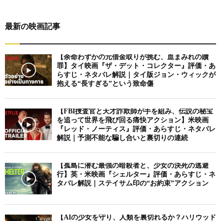
最新の映画記事
【余命わずかの元借金取りが挑む、血まみれの贖
罪】タイ映画『ザ・デット・コレクター』評価・あ
らすじ・ネタバレ解説｜タイ版ジョン・ウィックが
抱える“長すぎる”という致命傷
【FBI捜査官と天才詐欺師が手を組み、伝説の秘宝
を追って世界を飛び回る痛快アクション】米映画
『レッド・ノーティス』評価・あらすじ・ネタバレ
解説｜予測不能な騙し合いと裏切りの連続
【孤島に潜む最強の暗殺者と、少女の決死の逃避
行】英・米映画『シェルター』評価・あらすじ・ネ
タバレ解説｜ステイサム印の“お約束”アクション
【AIの少女を守り、人類を裏切れるか？ハリウッド