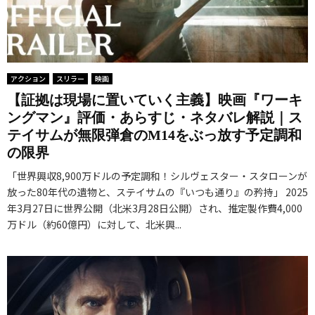
アクション
スリラー
映画
【証拠は現場に置いていく主義】映画『ワーキ
ングマン』評価・あらすじ・ネタバレ解説｜ス
テイサムが無限弾倉のM14をぶっ放す予定調和
の限界
「世界興収8,900万ドルの予定調和！シルヴェスター・スタローンが
放った80年代の遺物と、ステイサムの『いつも通り』の矜持」 2025
年3月27日に世界公開（北米3月28日公開）され、推定製作費4,000
万ドル（約60億円）に対して、北米興...