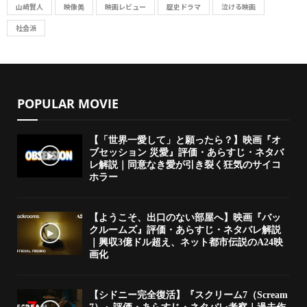
山﨑賢人
映像美
映画レビュー
歴史ドラマ
泣ける映画
社会派
POPULAR MOVIE
【「世界一愛して」と願ったら？】映画『オ
ブセッション 災愛』評価・あらすじ・ネタバ
レ解説｜同意なき愛が引き裂く狂気のサイコ
ホラー
【ようこそ、出口のない部屋へ】映画『バッ
クルームズ』評価・あらすじ・ネタバレ解説
｜興収3億ドル超え、ネット都市伝説のA24映
画化
【シドニー完全復活】『スクリーム7（Scream