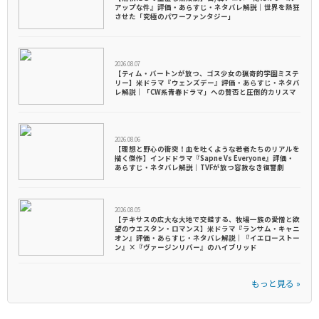
アップな件』評価・あらすじ・ネタバレ解説｜世界を熱狂
させた「究極のパワーファンタジー」
2026.08.07
【ティム・バートンが放つ、ゴス少女の猟奇的学園ミステ
リー】米ドラマ『ウェンズデー』評価・あらすじ・ネタバ
レ解説｜「CW系青春ドラマ」への賛否と圧倒的カリスマ
2026.08.06
【理想と野心の衝突！血を吐くような若者たちのリアルを
描く傑作】インドドラマ『Sapne Vs Everyone』評価・
あらすじ・ネタバレ解説｜TVFが放つ容赦なき復讐劇
2026.08.05
【テキサスの広大な大地で交錯する、牧場一族の愛憎と欲
望のウエスタン・ロマンス】米ドラマ『ランサム・キャニ
オン』評価・あらすじ・ネタバレ解説｜『イエローストー
ン』×『ヴァージンリバー』のハイブリッド
もっと見る »