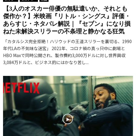
【3人のオスカー俳優の無駄遣いか、それとも
傑作か？】米映画『リトル・シングス』評価・
あらすじ・ネタバレ解説｜『セブン』になり損
ねた未解決スリラーの不条理と静かなる狂気
「カタルシス完全拒絶！ハリウッドの王道スリラーを裏切る、1990
年代LAの不気味な迷宮」 2021年、コロナ禍の真っ只中に劇場と
HBO Maxで同時公開され、製作費約3,000万ドルに対し世界興収
3,084万ドルと、ビジネス的にはかなり苦し...