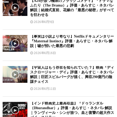
【A24が放つ極限のブラックコメディ】『ドラマな
ふたり（The Drama）』評価・あらすじ・ネタバレ
解説｜結婚式直前、花嫁の「最悪の秘密」がすべて
を狂わせる
2026年6月9日
【事実は小説より奇なり】Netflixドキュメンタリー
『Maternal Instinct』評価・あらすじ・ネタバレ解
説｜嘘が招いた最悪の悲劇
2026年6月16日
【宇宙人はもう存在を知られていた？】映画『ディ
スクロージャー・デイ』評価・あらすじ・ネタバレ
解説｜巨匠スピルバーグが描く、興収290億円の陰
謀チェイス
2026年6月11日
【インド映画史上最高収益】『ドゥランダル
（Dhurandhar）』評価・あらすじ・ネタバレ解説
｜ランヴィール・シンが放つ、血と復讐の超大作ス