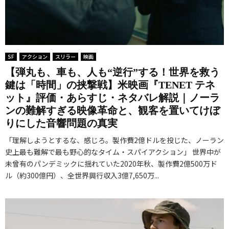
SF
アクション
スリラー
映画
【弾丸も、車も、人も“逆行”する！世界を救う
鍵は「時間」の挟撃戦】米映画『TENET テネ
ット』評価・あらすじ・ネタバレ解説｜ノーラ
ンの難解すぎる映像革命と、観客を置いてけぼ
りにした音響問題の真実
「理解しようとするな、感じろ。製作費2億ドルを投じた、ノーラン
史上最も難解で最も野心的なタイム・スパイアクション」 世界中が
未曾有のパンデミックに揺れていた2020年秋、製作費2億500万ド
ル（約300億円）、全世界興行収入3億7,650万...