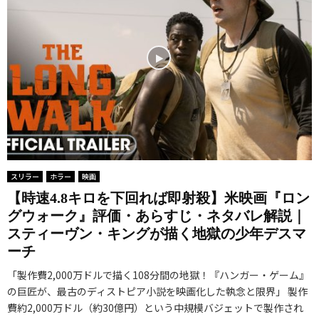
スリラー
ホラー
映画
【時速4.8キロを下回れば即射殺】米映画『ロン
グウォーク』評価・あらすじ・ネタバレ解説｜
スティーヴン・キングが描く地獄の少年デスマ
ーチ
「製作費2,000万ドルで描く108分間の地獄！『ハンガー・ゲーム』
の巨匠が、最古のディストピア小説を映画化した執念と限界」 製作
費約2,000万ドル（約30億円）という中規模バジェットで製作され