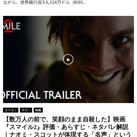
ながら、世界興行収入6,324万ドル（約95...
スリラー
ホラー
映画
【数万人の前で、笑顔のまま自殺した】映画
『スマイル2』評価・あらすじ・ネタバレ解説
｜ナオミ・スコットが体現する「名声」という