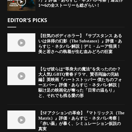
7）』評価・あらすじ・ネタバレ考察｜過去作
1〜6の全ストーリーも総ざらい！
EDITOR'S PICKS
【狂気のボディホラー】『サブスタンス ある
いは体得の幻影（The Substance）』評価・あ
らすじ・ネタバレ解説｜デミ・ムーア怪演！
美と若さへの執着が生む血みどろの狂宴
【なぜ彼らは“等身大の魔法”を失ったのか？
大人気LGBTQ青春ドラマ、賛否両論の完結
編】英映画『ハートストッパー 僕たちのフォ
ーエバー』評価・あらすじ・ネタバレ解説｜
駆け足の映画化が奪った「日常の温もり」
と、それでも残る愛の形
【SFアクションの革命】『マトリックス（The
Matrix）』評価・あらすじ・ネタバレ考察｜
「赤い薬」が暴く、シミュレーション仮説の
真実