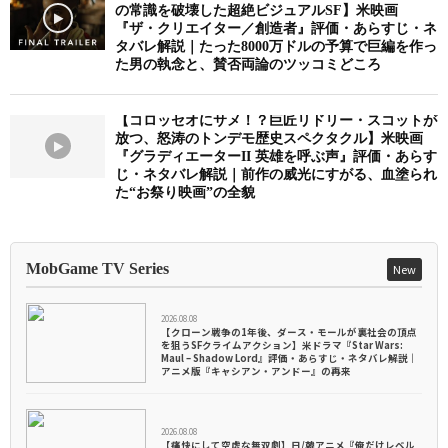
の常識を破壊した超絶ビジュアルSF】米映画
『ザ・クリエイター／創造者』評価・あらすじ・ネ
タバレ解説｜たった8000万ドルの予算で巨編を作っ
た男の執念と、賛否両論のツッコミどころ
【コロッセオにサメ！？巨匠リドリー・スコットが
放つ、怒涛のトンデモ歴史スペクタクル】米映画
『グラディエーターII 英雄を呼ぶ声』評価・あらす
じ・ネタバレ解説｜前作の威光にすがる、血塗られ
た“お祭り映画”の全貌
MobGame TV Series
New
2026.08.08
【クローン戦争の1年後、ダース・モールが裏社会の頂点
を狙うSFクライムアクション】米ドラマ『Star Wars:
Maul – Shadow Lord』評価・あらすじ・ネタバレ解説｜
アニメ版『キャシアン・アンドー』の再来
2026.08.08
【痛快にして空虚な無双劇】日/韓アニメ『俺だけレベル