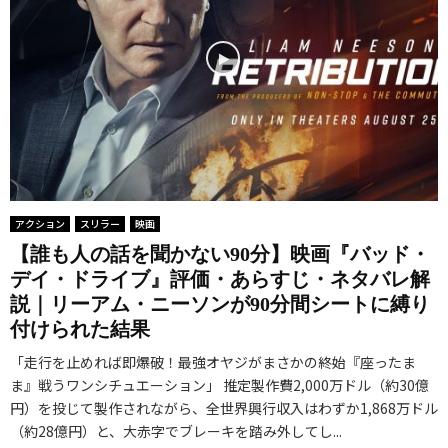
アクション
スリラー
映画
【誰も人の話を聞かない90分】映画『バッド・
デイ・ドライブ』評価・あらすじ・ネタバレ解
説｜リーアム・ニーソンが90分間シートに縛り
付けられた結果
「走行を止めれば即爆破！最強オヤジがまさかの終始『座ったま
ま』戦うワンシチュエーション」 推定製作費2,000万ドル（約30億
円）を投じて製作されながら、全世界興行収入はわずか1,868万ドル
（約28億円）と、大赤字でブレーキを踏み外してし...