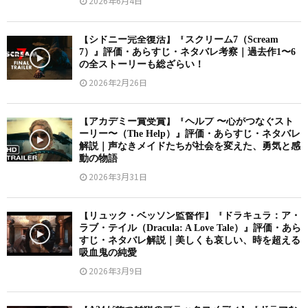
2026年6月4日
【シドニー完全復活】『スクリーム7（Scream
7）』評価・あらすじ・ネタバレ考察｜過去作1〜6
の全ストーリーも総ざらい！
2026年2月26日
【アカデミー賞受賞】『ヘルプ 〜心がつなぐスト
ーリー〜（The Help）』評価・あらすじ・ネタバレ
解説｜声なきメイドたちが社会を変えた、勇気と感
動の物語
2026年3月31日
【リュック・ベッソン監督作】『ドラキュラ：ア・
ラブ・テイル（Dracula: A Love Tale）』評価・あら
すじ・ネタバレ解説｜美しくも哀しい、時を超える
吸血鬼の純愛
2026年3月9日