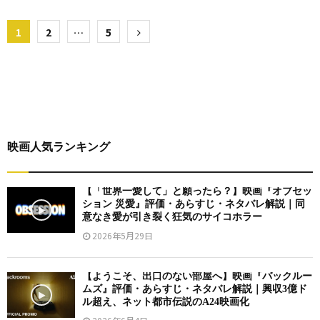
投
1
2
…
5
稿
の
ペ
ー
映画人気ランキング
ジ
送
【「世界一愛して」と願ったら？】映画『オブセッ
ション 災愛』評価・あらすじ・ネタバレ解説｜同
り
意なき愛が引き裂く狂気のサイコホラー
2026年5月29日
【ようこそ、出口のない部屋へ】映画『バックルー
ムズ』評価・あらすじ・ネタバレ解説｜興収3億ド
ル超え、ネット都市伝説のA24映画化