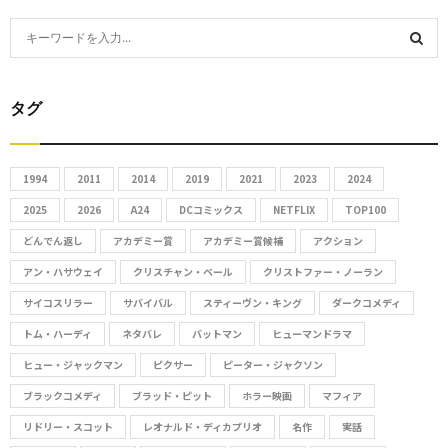
S
e
S
a
r
タグ
E
c
h
A
f
1994
2011
2014
2019
2021
2023
2024
R
o
2025
2026
A24
DCコミックス
NETFLIX
TOP100
r
C
どんでん返し
アカデミー賞
アカデミー賞候補
アクション
:
アン・ハサウェイ
クリスチャン・ベール
クリストファー・ノーラン
H
サイコスリラー
サバイバル
スティーヴン・キング
ダークコメディ
トム・ハーディ
ネタバレ
バットマン
ヒューマンドラマ
ヒュー・ジャックマン
ピクサー
ピーター・ジャクソン
ブラックコメディ
ブラッド・ピット
ホラー映画
マフィア
リドリー・スコット
レオナルド・ディカプリオ
名作
実話