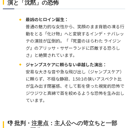
演と「沈黙」の恐怖
最凶のヒロイン誕生：
普通の魅力的な女性から、笑顔のまま背筋の凍る行
動をとる「化け物」へと変貌するインデ・ナバレッ
テの演技が圧倒的。「『死霊のはらわた ライジン
グ』のアリッサ・サザーランドに匹敵する恐ろし
さ」と絶賛されています。
ジャンプスケアに頼らない卓越した演出：
安易な大きな音や急な飛び出し（ジャンプスケア）
に頼らず、不穏な静寂、1.50:1の狭いアスペクト比
が生み出す閉塞感、そして影を使った視覚的恐怖で
ジワジワと真綿で首を絞めるような恐怖を生み出し
ています。
👎 批判・注意点：主人公への苛立ちと一部