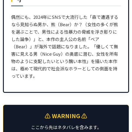
偶然にも、2024年にSNSで大流行した「森で遭遇する
なら見知らぬ男か、熊（Bear）か？（女性の多くが熊
を選ぶことで、男性による性暴力の脅威を浮き彫りに
した論争）」と、本作の主人公の名前「ベア
（Bear）」が海外で話題になりました。「優しくて無
害に見える男（Nice Guy）の奥底に潜む、女性を所有
物のように支配したいという醜い本性」を描いた本作
は、極めて現代的で社会派なホラーとしての側面を持
っています。
⚠️ WARNING ⚠️
ここから先はネタバレを含みます。