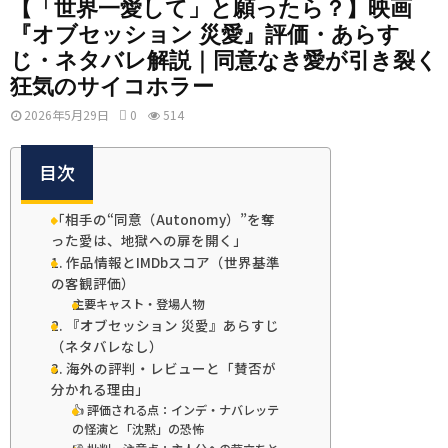
【「世界一愛して」と願ったら？】映画
『オブセッション 災愛』評価・あらす
じ・ネタバレ解説｜同意なき愛が引き裂く
狂気のサイコホラー
2026年5月29日
0
514
目次
「相手の“同意（Autonomy）”を奪
った愛は、地獄への扉を開く」
1. 作品情報とIMDbスコア（世界基準
の客観評価）
主要キャスト・登場人物
2. 『オブセッション 災愛』あらすじ
（ネタバレなし）
3. 海外の評判・レビューと「賛否が
分かれる理由」
👍 評価される点：インデ・ナバレッテ
の怪演と「沈黙」の恐怖