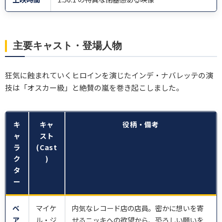
主要キャスト・登場人物
狂気に蝕まれていくヒロインを演じたインデ・ナバレッテの演
技は「オスカー級」と絶賛の嵐を巻き起こしました。
キ
キャ
役柄・備考
ャ
スト
ラ
(Cast
ク
)
タ
ー
ベ
マイケ
内気なレコード店の店員。密かに想いを寄
ア
ル・ジ
せるニッキへの欲望から、恐ろしい願いを