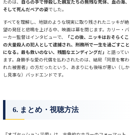
たのは、
自らの手で惨殺した親友たちの無残な死体、血の海、
そして死んだベアの姿
でした。
すべてを理解し、地獄のような現実に取り残されたニッキが絶
望の発狂と悲鳴を上げる中、映画は幕を閉じます。カリー・バ
ーカー監督はインタビューで、
「この後、ニッキはおそらくこ
の大量殺人の犯人として逮捕され、刑務所で一生を過ごすこと
になる。最も救いのない、残酷なエンディングだ」
と語ってい
ます。身勝手な愛の代償を払わされたのは、結局「同意を奪わ
れた被害者」の方だったという、あまりにも後味が悪い（しか
し見事な）バッドエンドです。
6. まとめ・視聴方法
『オブセッション 災愛』は、古典的なホラーのフォーマット