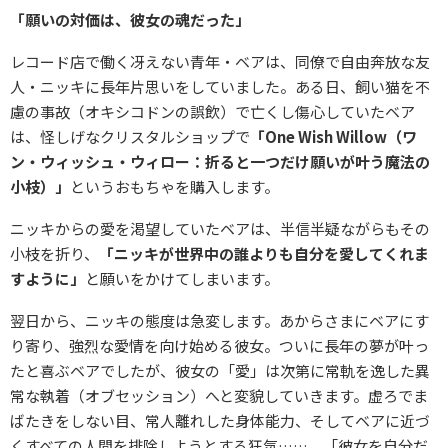
「願いの対価は、彼女の魂だった」
レコード店で働く冴えない青年・ベアは、同僚で自由奔放な友
人・ニッキに長年片思いをしていました。ある日、飼い猫を不
慮の事故（オキシコドンの誤飲）で亡くし傷心していたベア
は、怪しげなクリスタルショップで
「One Wish Willow（ワ
ン・ウィッシュ・ウィロー：折ると一つだけ願いが叶う魔法の
小枝）」
というおもちゃを購入します。
ニッキからの愛を渇望していたベアは、半信半疑ながらもその
小枝を折り、
「ニッキが世界中の誰よりも自分を愛してくれま
すように」
と願いをかけてしまいます。
翌日から、ニッキの態度は急変します。あからさまにベアにす
り寄り、強烈な愛情を向け始める彼女。ついに長年の夢が叶っ
たと喜ぶベアでしたが、彼女の「愛」は次第に常軌を逸した異
常な執着（オブセッション）へと変貌していきます。虚ろでま
ばたきをしない目、常人離れした身体能力、そしてベアに近づ
くすべての人間を排除しようとする狂気……。「彼女を自分だ