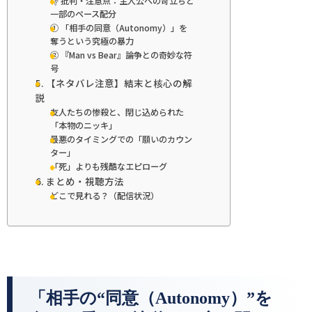
👎 批判・注意点：主人公への苛立ちと
一部のペース配分
① 「相手の同意（Autonomy）」を
奪うという究極の暴力
② 『Man vs Bear』論争との奇妙な符
号
5. 【ネタバレ注意】結末と核心の解
説
友人たちの惨殺と、閉じ込められた
「本物のニッキ」
最悪のタイミングでの「願いのカウン
ター」
「死」よりも残酷なエピローグ
6. まとめ・視聴方法
どこで見れる？（配信状況）
「相手の“同意（Autonomy）”を