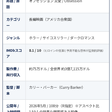
邦題 / 原
オブセッション 災愛 / Obsession
題
カテゴリ
長編映画（アメリカ合衆国）
ー
ジャンル
ホラー / サイコスリラー / ダークロマンス
IMDbスコ
8.1 / 10
（ヒロインの怪演と予測不能な恐怖が圧倒的評価）
ア
製作費 /
約75万ドル / 全世界 約3億7,115万ドル
興行収入
監督 / 脚
カリー・バーカー（Curry Barker）
本
公開年 /
2026年5月 / 108分（R指定）※アスペクト比
上映時間
1.50:1 の特異な閉塞感ある映像