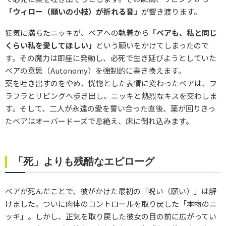
「ウィロー（願いの小枝）が折れる音」
が響き渡ります。
狂気に満ちたニッキが、ベアへの執着から
「ベアも、私と同じ
くらい私を愛してほしい」
という願いをかけてしまったので
す。その魔力は即座に発動し、必死で生き延びようとしていた
ベアの意思（Autonomy）を強制的に書き換えます。
薬を吐き出すのをやめ、恍惚とした表情に変わったベアは、フ
ラフラとリビングへ歩き出し、ニッキと熱烈なキスを交わしま
す。そして、二人が永遠の愛を誓い合った直後、薬が回りきっ
たベアはオーバードーズで息絶え、床に倒れ込みます。
「死」よりも残酷なエピローグ
ベアが死んだことで、彼がかけた最初の「呪い（願い）」は解
けました。ついに肉体のコントロールを取り戻した「本物のニ
ッキ」。しかし、正気を取り戻した彼女の目の前に広がってい