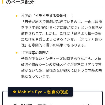
のペース配分
ベアの「イライラする受動性」：
「自分が原因で惨劇が起きているのに、一向に決断
を下さず逃げ続けるベアに腹が立つ」という意見が
散見されます。しかし、これは「都合よく相手の好
意だけを享受しようとするインセル（非モテ）的心
理」を意図的に描いた結果でもあります。
ゴア描写の強烈さ：
予算が少ないインディーズ映画でありながら、人体
破壊や惨殺シーンの特殊メイクが非常にリアルで容
赦がないため、耐性のない観客にはトラウマ級の映
像となっています。
👁 Mobie’s Eye – 独自の視点