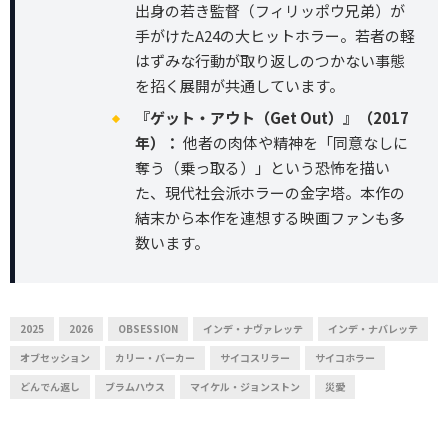
出身の若き監督（フィリッポウ兄弟）が
手がけたA24の大ヒットホラー。若者の軽
はずみな行動が取り返しのつかない事態
を招く展開が共通しています。
『ゲット・アウト（Get Out）』（2017
年）：
他者の肉体や精神を「同意なしに
奪う（乗っ取る）」という恐怖を描い
た、現代社会派ホラーの金字塔。本作の
結末から本作を連想する映画ファンも多
数います。
2025
2026
OBSESSION
インデ・ナヴァレッテ
インデ・ナバレッテ
オブセッション
カリー・バーカー
サイコスリラー
サイコホラー
どんでん返し
ブラムハウス
マイケル・ジョンストン
災愛