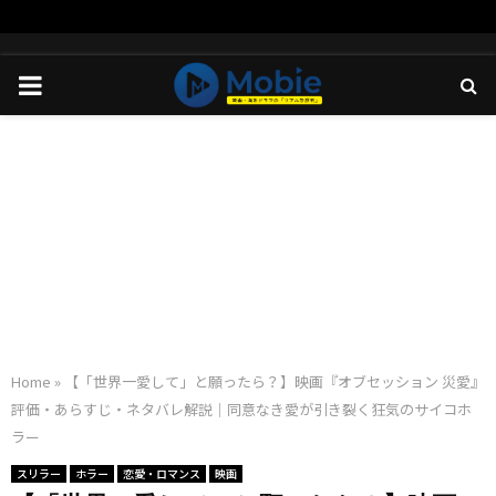
PRIMARY
MENU
Home
»
【「世界一愛して」と願ったら？】映画『オブセッション 災愛』
評価・あらすじ・ネタバレ解説｜同意なき愛が引き裂く狂気のサイコホ
ラー
スリラー
ホラー
恋愛・ロマンス
映画