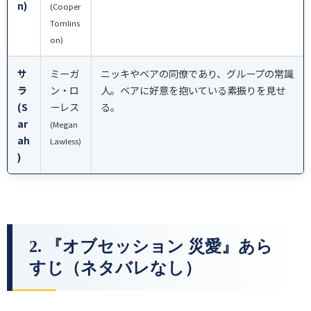
n)
(Cooper
Tomlins
on)
サ
ミーガ
ニッキやベアの同僚であり、グループの常識
ラ
ン・ロ
人。ベアに好意を抱いている素振りを見せ
(S
ーレス
る。
ar
(Megan
ah
Lawless)
)
2. 『オブセッション 災愛』あら
すじ（ネタバレなし）