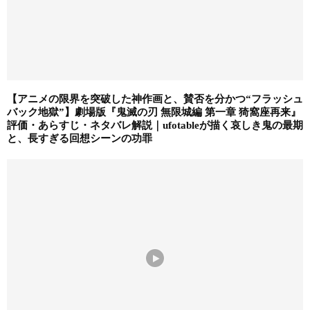
【アニメの限界を突破した神作画と、賛否を分かつ“フラッシュ
バック地獄”】劇場版『鬼滅の刃 無限城編 第一章 猗窩座再来』
評価・あらすじ・ネタバレ解説｜ufotableが描く哀しき鬼の最期
と、長すぎる回想シーンの功罪