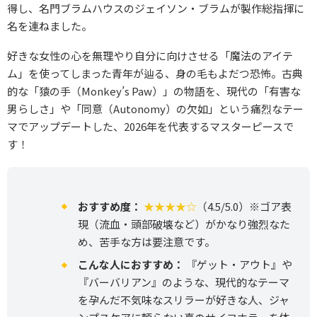
得し、名門ブラムハウスのジェイソン・ブラムが製作総指揮に
名を連ねました。
好きな女性の心を無理やり自分に向けさせる「魔法のアイテ
ム」を使ってしまった青年が辿る、身の毛もよだつ恐怖。古典
的な「猿の手（Monkey’s Paw）」の物語を、現代の「有害な
男らしさ」や「同意（Autonomy）の欠如」という痛烈なテー
マでアップデートした、2026年を代表するマスターピースで
す！
おすすめ度：
★★★★☆
（4.5/5.0）※ゴア表
現（流血・頭部破壊など）がかなり強烈なた
め、苦手な方は要注意です。
こんな人におすすめ：
『ゲット・アウト』や
『バーバリアン』のような、現代的なテーマ
を孕んだ不気味なスリラーが好きな人、ジャ