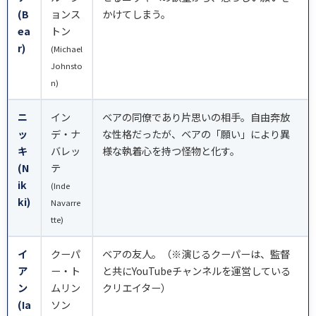
(B
ョンス
かけてしまう。
ea
トン
r)
(Michael
Johnsto
n)
ニ
イン
ベアの同僚であり片思いの相手。自由奔放
ッ
デ・ナ
な性格だったが、ベアの「願い」により異
キ
バレッ
様な執着心を持つ怪物と化す。
(N
テ
ik
(Inde
ki)
Navarre
tte)
イ
クーパ
ベアの友人。（※演じるクーパーは、監督
ア
ー・ト
と共にYouTubeチャンネルを運営している
ン
ムリン
クリエイター）
(Ia
ソン