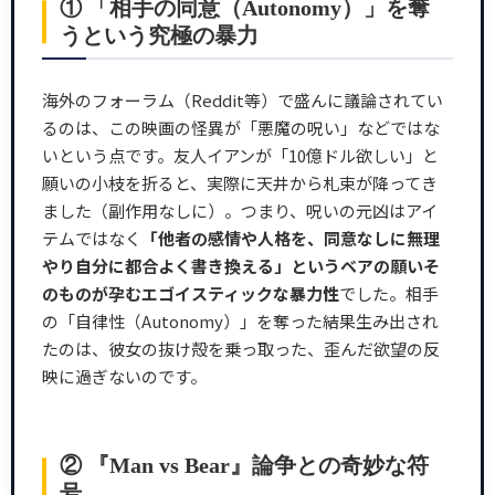
① 「相手の同意（Autonomy）」を奪
うという究極の暴力
海外のフォーラム（Reddit等）で盛んに議論されてい
るのは、この映画の怪異が「悪魔の呪い」などではな
いという点です。友人イアンが「10億ドル欲しい」と
願いの小枝を折ると、実際に天井から札束が降ってき
ました（副作用なしに）。つまり、呪いの元凶はアイ
テムではなく
「他者の感情や人格を、同意なしに無理
やり自分に都合よく書き換える」というベアの願いそ
のものが孕むエゴイスティックな暴力性
でした。相手
の「自律性（Autonomy）」を奪った結果生み出され
たのは、彼女の抜け殻を乗っ取った、歪んだ欲望の反
映に過ぎないのです。
② 『Man vs Bear』論争との奇妙な符
号