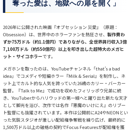
奪った愛は、地獄への扉を開く」
2026年に公開された映画『オブセッション 災愛』（原題：
Obsession）は、世界中のホラーファンを熱狂させ、
製作費わ
ずか75万ドル（約1.1億円）でありながら、全世界興行収入3億
7,100万ドル（約550億円）以上を叩き出した超特大のメガヒ
ット・サイコホラー
です。
メガホンを取ったのは、YouTubeチャンネル「that’s a bad
idea」でコメディや短編ホラー『Milk & Serial』を制作し、ネ
ット上でカルト的な人気を誇っていた26歳のカリー・バーカー
監督。『Talk to Me』で成功を収めたフィリッポウ兄弟に続
き、YouTuberからハリウッドの第一線へと躍り出た新たな天才
として脚光を浴び、次作では名作『悪魔のいけにえ』のリブー
ト監督にも抜擢されています。本作は公開前にA24やNEONとい
った気鋭スタジオが激しい配給権争奪戦を繰り広げ、最終的に
1,500万ドル以上の破格の契約でFocus Featuresが配給権を獲