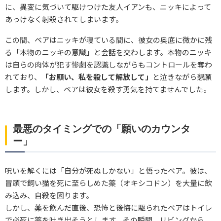
に、異変に気づいて駆けつけた友人イアンも、ニッキによって
あっけなく射殺されてしまいます。
この間、ベアはニッキが寝ている間に、彼女の奥底に微かに残
る「本物のニッキの意識」と会話を交わします。本物のニッキ
は自らの肉体が犯す惨劇を認識しながらもコントロールを奪わ
れており、
「お願い、私を殺して解放して」
と泣きながら懇願
します。しかし、ベアは彼女を殺す勇気を持てませんでした。
最悪のタイミングでの「願いのカウンタ
ー」
呪いを解くには「自分が死ぬしかない」と悟ったベア。彼は、
冒頭で飼い猫を死に至らしめた薬（オキシコドン）を大量に飲
み込み、自殺を図ります。
しかし、薬を飲んだ直後、恐怖と後悔に駆られたベアはトイレ
で必死に薬を吐き出そうとします。その瞬間、リビングから