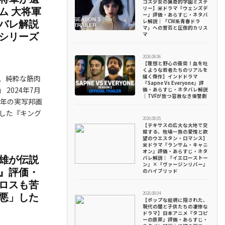
ゴス少女の猟奇的学園ミステ
リー】米ドラマ『ウェンズデ
ム 大将軍
ー』評価・あらすじ・ネタバ
レ解説｜「CW系青春ドラ
バレ解説
マ」への賛否と圧倒的カリス
マ
シリーズ
2026.08.06
【理想と野心の衝突！血を吐
くような若者たちのリアルを
描く傑作】インドドラマ
、純粋な筋肉
『Sapne Vs Everyone』評
2024年7月
価・あらすじ・ネタバレ解説
｜TVFが放つ容赦なき復讐劇
4年の実写邦画
録した『キング
2026.08.05
【テキサスの広大な大地で交
錯する、牧場一族の愛憎と欲
望のウエスタン・ロマンス】
米ドラマ『ランサム・キャニ
オン』評価・あらすじ・ネタ
雄が伝説
バレ解説｜『イエローストー
ン』×『ヴァージンリバー』
』評価・
のハイブリッド
ロスも苦
2026.08.04
悪」した
【ポップな絵柄に隠された、
現代の闇と子供たちの凄惨な
ドラマ】日本アニメ『タコピ
ーの原罪』評価・あらすじ・