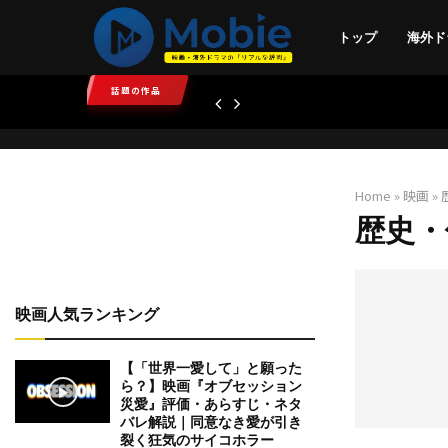
トップ
海外ド
話題の作品
Home
»
映画
»
歴史・
映画人気ランキング
【「世界一愛して」と願った
ら？】映画『オブセッション
災愛』評価・あらすじ・ネタ
バレ解説｜同意なき愛が引き
裂く狂気のサイコホラー