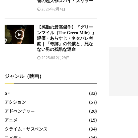
讐の超大作スパイ・スリラー
2026年2月4日
【感動の最高傑作】『グリー
ンマイル（The Green Mile）』
評価・あらすじ・ネタバレ考
察｜「奇跡」の代償と、死な
ない男の残酷な運命
2025年12月29日
ジャンル（映画）
SF
(33)
アクション
(57)
アドベンチャー
(20)
アニメ
(15)
クライム・サスペンス
(34)
コメディ
(36)