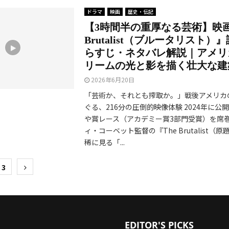
ドラマ
映画
歴史・伝記
【3時間半の重厚なる芸術】映画
Brutalist（ブルータリスト）
らすじ・ネタバレ解説｜アメリ
リームの光と影を描く壮大な建
2026年6月20日
「芸術か、それとも搾取か。」戦後アメリカ
ぐる、216分の圧倒的映像体験 2024年に公
や賞レース（アカデミー賞3部門受賞）を席
ィ・コーベット監督の『The Brutalist（
稀に見る「...
3
EDITOR'S PICKS