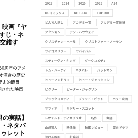
R
2023
2024
2025
2026
A24
o
r
DCコミックス
NETFLIX
TOP100
C
:
どんでん返し
アカデミー賞
アカデミー賞候補
】映画『ヤ
H
アクション
アン・ハサウェイ
すじ・ネ
が交錯す
クリスチャン・ベール
クリストファー・ノーラン
サイコスリラー
サバイバル
スティーヴン・キング
ダークコメディ
50周年のアメ
トム・ハーディ
ネタバレ
バットマン
オ渾身の歴史
ヒューマンドラマ
ヒュー・ジャックマン
歴史的節目
公開された映画
ピクサー
ピーター・ジャクソン
ブラックコメディ
ブラッド・ピット
ホラー映画
マフィア
リドリー・スコット
男の実話】
レオナルド・ディカプリオ
名作
実話
じ・ネタバ
山﨑賢人
映像美
映画レビュー
歴史ドラマ
トゥレット
泣ける映画
社会派