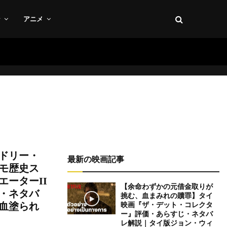
ン
アニメ
ドリー・
最新の映画記事
モ歴史ス
ーターII
【余命わずかの元借金取りが
・ネタバ
挑む、血まみれの贖罪】タイ
血塗られ
映画『ザ・デット・コレクタ
ー』評価・あらすじ・ネタバ
レ解説｜タイ版ジョン・ウィ