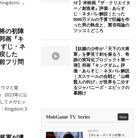
ngdom）。
SF】米映画『ザ・クリエイタ
ー／創造者』評価・あらす
じ・ネタバレ解説｜たった
8000万ドルの予算で巨編を作
った男の執念と、賛否両論の
将の初陣
ツッコミどころ
邦画『キ
らすじ・ネ
【奴隷の少年が「天下の大将
戻した
軍」を夢見て剣を振るう、奇
跡の実写化プロジェクト第一
前フリ問
弾】邦画『キングダム』評
価・あらすじ・ネタバレ解説
｜大スケールの合戦と「山﨑
賢人の叫び」が世界を二分す
ラウマと覚
るジャパニーズ・エピックの
幕開け
 2023年に公
出してメガヒッ
ngdom 3:
MobGame TV Series
New
2026.08.07
【ティム・バートンが放つ、
大将軍が遺