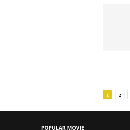
投
1
2
稿
の
ペ
POPULAR MOVIE