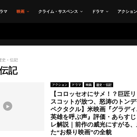
ラマ
映画
クライム・サスペンス
ドラマ
アクショ
歴史・伝記
伝記
アクション
ドラマ
映画
歴史・伝記
【コロッセオにサメ！？巨匠リ
スコットが放つ、怒涛のトンデ
ペクタクル】米映画『グラディエ
英雄を呼ぶ声』評価・あらすじ
レ解説｜前作の威光にすがる、
た“お祭り映画”の全貌