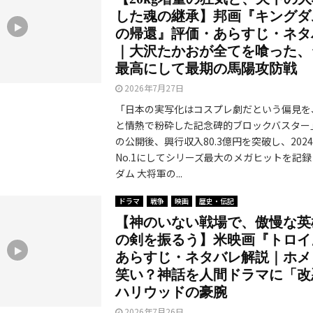
した魂の継承】邦画『キングダ
の帰還』評価・あらすじ・ネタ
｜大沢たかおが全てを喰った、
最高にして最期の馬陽攻防戦
2026年7月27日
「日本の実写化はコスプレ劇だという偏見を
と情熱で粉砕した記念碑的ブロックバスター」 
の公開後、興行収入80.3億円を突破し、202
No.1にしてシリーズ最大のメガヒットを記
ダム 大将軍の...
ドラマ
戦争
映画
歴史・伝記
【神のいない戦場で、傲慢な英
の剣を振るう】米映画『トロイ
あらすじ・ネタバレ解説｜ホメ
笑い？神話を人間ドラマに「改
ハリウッドの豪腕
2026年7月26日