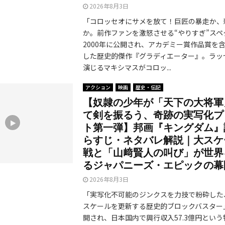
2026年8月3日
「コロッセオにサメを放て！巨匠の暴走か、
か。前作ファンを激怒させる“やりすぎ”スペ
2000年に公開され、アカデミー賞作品賞を
した歴史的傑作『グラディエーター』。ラッ
演じるマキシマスがコロッ...
アクション
映画
歴史・伝記
【奴隷の少年が「天下の大将軍
て剣を振るう、奇跡の実写化プ
ト第一弾】邦画『キングダム』
らすじ・ネタバレ解説｜大スケ
戦と「山﨑賢人の叫び」が世界
るジャパニーズ・エピックの幕
2026年8月3日
「実写化不可能のジンクスを力技で粉砕した
スケールを更新する歴史的ブロックバスター」 
開され、日本国内で興行収入57.3億円とい