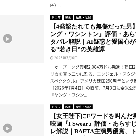
円）...
ドラマ
映画
歴史・伝記
【4発撃たれても無傷だった男
ング・ワシントン』評価・あら
タバレ解説｜AI疑惑と愛国心
る”若き日”の英雄譚
2026年7月6日
「オープニング興収2,084万ドル発進！建国2
リカを真っ二つに割る、エンジェル・スタジ
スペクタクル」 アメリカ建国250周年という
（2026年7月4日）の直前、7月3日に全米
『ヤング・ワシン...
ドラマ
映画
歴史・伝記
【女王陛下にFワードを叫んだ
映画『I Swear』評価・あらす
レ解説｜BAFTA主演男優賞、