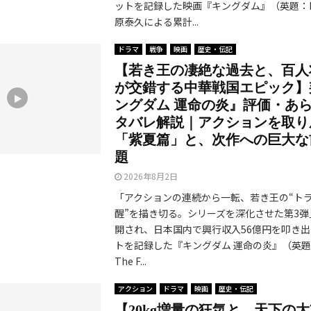
ットを記録した映画『キングダム』（英題：Ki
原泰久による累計...
ドラマ
戦争
映画
歴史・伝記
【若き王の凄絶な過去と、百人
が交錯する中華戦国エピック】
ングダム 運命の炎』評価・あ
タバレ解説｜アクションを取り
「紫夏篇」と、次作への巨大な
題
2026年8月2日
「アクションの連続から一転、若き王の“ト
醒”を描き切る。シリーズを深化させた第3弾」
開され、日本国内で興行収入56億円を叩き
トを記録した『キングダム 運命の炎』（英題：Ki
The F...
アクション
ドラマ
映画
歴史・伝記
【20kg増量の狂気と、天下の