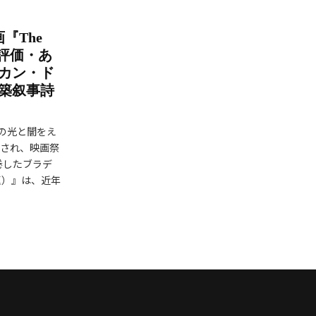
『The
』評価・あ
カン・ド
築叙事詩
の光と闇をえ
開され、映画祭
巻したブラデ
原題）』は、近年