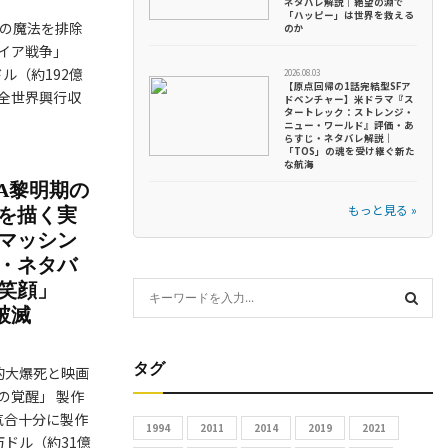
ネタバレ解説｜絶望の淵で
「ハッピー」は世界を救える
々の魔法を排除
のか
イア戦争」
ドル（約192億
2026.08.03
【原点回帰の1話完結型SFア
全世界興行収
ドベンチャー】米ドラマ『ス
タートレック：ストレンジ・
ニュー・ワールド』評価・あ
らすじ・ネタバレ解説｜
「TOS」の魂を受け継ぐ新た
な航海
A黎明期の
もっと見る »
を描く実
マッシン
・ネタバ
笑顔」
S
破滅
e
S
a
r
タグ
的大爆死と映画
E
c
の覚醒」 製作
h
A
が気合十分に製作
1994
2011
2014
2019
2021
f
万ドル（約31億