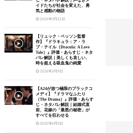
じ・ネタバレ解説｜声なきメ
イドたちが社会を変えた、勇
気と感動の物語
2026年3月31日
【リュック・ベッソン監督
作】『ドラキュラ：ア・ラ
ブ・テイル（Dracula: A Love
Tale）』評価・あらすじ・ネタ
バレ解説｜美しくも哀しい、
時を超える吸血鬼の純愛
2026年3月9日
【A24が放つ極限のブラックコ
メディ】『ドラマなふたり
（The Drama）』評価・あらす
じ・ネタバレ解説｜結婚式直
前、花嫁の「最悪の秘密」が
すべてを狂わせる
2026年6月9日