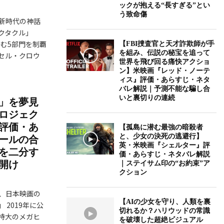
ックが抱える“長すぎる”とい
う致命傷
新時代の神話
クタクル」
含む5部門を制覇
【FBI捜査官と天才詐欺師が手
を組み、伝説の秘宝を追って
セル・クロウ
世界を飛び回る痛快アクショ
ン】米映画『レッド・ノーテ
ィス』評価・あらすじ・ネタ
バレ解説｜予測不能な騙し合
いと裏切りの連続
」を夢見
ロジェク
評価・あ
【孤島に潜む最強の暗殺者
と、少女の決死の逃避行】
ールの合
英・米映画『シェルター』評
を二分す
価・あらすじ・ネタバレ解説
開け
｜ステイサム印の“お約束”ア
クション
、日本映画の
【AIの少女を守り、人類を裏
2019年に公
切れるか？ハリウッドの常識
う特大のメガヒ
を破壊した超絶ビジュアル