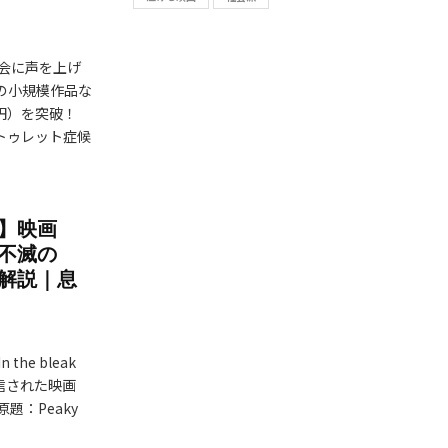
会に声を上げ
ドの小規模作品な
億円）を突破！
、トゥレット症候
】映画
不滅の
解説｜息
e bleak
占配信された映画
題：Peaky