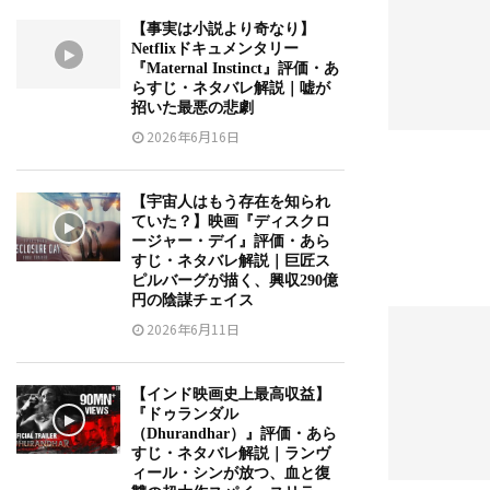
【事実は小説より奇なり】
Netflixドキュメンタリー
『Maternal Instinct』評価・あ
らすじ・ネタバレ解説｜嘘が
招いた最悪の悲劇
2026年6月16日
【宇宙人はもう存在を知られ
ていた？】映画『ディスクロ
ージャー・デイ』評価・あら
すじ・ネタバレ解説｜巨匠ス
ピルバーグが描く、興収290億
円の陰謀チェイス
2026年6月11日
【インド映画史上最高収益】
『ドゥランダル
（Dhurandhar）』評価・あら
すじ・ネタバレ解説｜ランヴ
ィール・シンが放つ、血と復