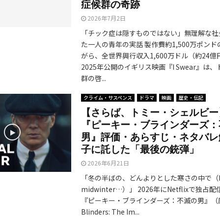
症候群の奇跡
2026年7月2日
「チック症は隠すものではない」無理解な社
た一人の青年の実話 製作費約1,500万ポン
がら、全世界興行収入1,600万ドル（約24
2025年公開のイギリス映画『I Swear』は
群の啓...
クライム・サスペンス
ドラマ
映画
歴史・伝記
【さらば、トミー・シェルビー
『ピーキー・ブラインダーズ：
男』評価・あらすじ・ネタバレ
子に託した「最後の銃弾」
2026年6月21日
「冬の半ばの、どんよりとした寒さの中で（In th
midwinter…）」 2026年にNetflixで独
『ピーキー・ブラインダーズ：不滅の男』（原
Blinders: The Im...