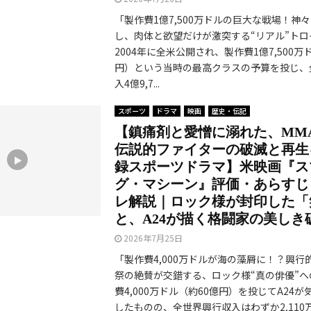
「製作費1億7,500万ドルの巨大な戦場！神
し、肉体と欲望だけが激突する“リアル”トロ
2004年に全米公開され、製作費1億7,500万
円）という当時の最高クラスの予算を投じ、
入4億9,7...
スポーツ
ドラマ
映画
歴史・伝記
【鎮痛剤と愛憎に溺れた、MM
伝説的ファイターの破滅と再生
録スポーツドラマ】米映画『ス
グ・マシーン』評価・あらすじ
レ解説｜ロック様が封印した「
と、A24が描く格闘家の美しき
2026年7月25日
「製作費4,000万ドルが海の藻屑に！？興行
祭の絶賛が交錯する、ロック様“真の俳優”へ
費4,000万ドル（約60億円）を投じてA24
したものの、全世界興行収入はわずか2,110