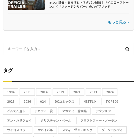
オン』評価・あらすじ・ネタバレ解説｜『イエローストー
ン』×『ヴァージンリバー』のハイブリッド
もっと見る »
S
e
S
a
r
タグ
E
c
h
A
f
1994
2011
2014
2019
2021
2023
2024
R
o
2025
2026
A24
DCコミックス
NETFLIX
TOP100
r
C
どんでん返し
アカデミー賞
アカデミー賞候補
アクション
:
アン・ハサウェイ
クリスチャン・ベール
クリストファー・ノーラン
H
サイコスリラー
サバイバル
スティーヴン・キング
ダークコメディ