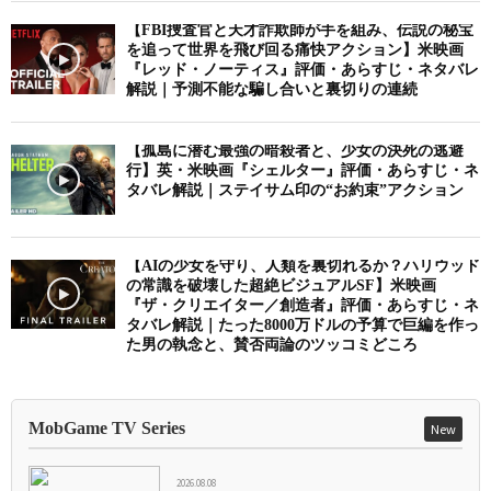
【FBI捜査官と天才詐欺師が手を組み、伝説の秘宝
を追って世界を飛び回る痛快アクション】米映画
『レッド・ノーティス』評価・あらすじ・ネタバレ
解説｜予測不能な騙し合いと裏切りの連続
【孤島に潜む最強の暗殺者と、少女の決死の逃避
行】英・米映画『シェルター』評価・あらすじ・ネ
タバレ解説｜ステイサム印の“お約束”アクション
【AIの少女を守り、人類を裏切れるか？ハリウッド
の常識を破壊した超絶ビジュアルSF】米映画
『ザ・クリエイター／創造者』評価・あらすじ・ネ
タバレ解説｜たった8000万ドルの予算で巨編を作っ
た男の執念と、賛否両論のツッコミどころ
MobGame TV Series
New
2026.08.08