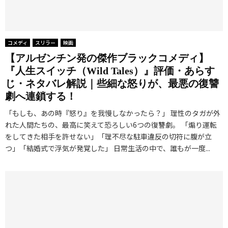
コメディ
スリラー
映画
【アルゼンチン発の傑作ブラックコメディ】
『人生スイッチ（Wild Tales）』評価・あらす
じ・ネタバレ解説｜些細な怒りが、最悪の復讐
劇へ連鎖する！
「もしも、あの時『怒り』を我慢しなかったら？」 理性のタガが外
れた人間たちの、最高に笑えて恐ろしい6つの復讐劇。 「煽り運転
をしてきた相手を許せない」「理不尽な駐車違反の切符に腹が立
つ」「結婚式で浮気が発覚した」 日常生活の中で、誰もが一度...