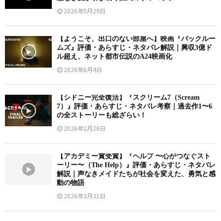
2026年5月29日
【ようこそ、出口のない部屋へ】映画『バックルー
ムズ』評価・あらすじ・ネタバレ解説｜興収3億ド
ル超え、ネット都市伝説のA24映画化
2026年6月4日
【シドニー完全復活】『スクリーム7（Scream
7）』評価・あらすじ・ネタバレ考察｜過去作1〜6
の全ストーリーも総ざらい！
2026年2月26日
【アカデミー賞受賞】『ヘルプ 〜心がつなぐスト
ーリー〜（The Help）』評価・あらすじ・ネタバレ
解説｜声なきメイドたちが社会を変えた、勇気と感
動の物語
2026年3月31日