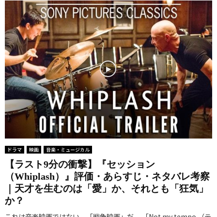
ドラマ
映画
音楽・ミュージカル
【ラスト9分の衝撃】『セッション
（Whiplash）』評価・あらすじ・ネタバレ考察
｜天才を生むのは「愛」か、それとも「狂気」
か？
これは音楽映画ではない。「戦争映画」だ。 「Not my tempo.（テ