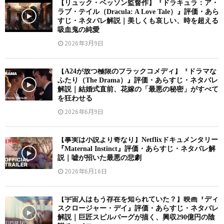
【リュック・ベッソン監督作】『ドラキュラ：ア・
ラブ・テイル（Dracula: A Love Tale）』評価・あら
すじ・ネタバレ解説｜美しくも哀しい、時を超える
吸血鬼の純愛
2026年3月9日
【A24が放つ極限のブラックコメディ】『ドラマな
ふたり（The Drama）』評価・あらすじ・ネタバレ
解説｜結婚式直前、花嫁の「最悪の秘密」がすべて
を狂わせる
2026年6月9日
【事実は小説より奇なり】Netflixドキュメンタリー
『Maternal Instinct』評価・あらすじ・ネタバレ解
説｜嘘が招いた最悪の悲劇
2026年6月16日
【宇宙人はもう存在を知られていた？】映画『ディ
スクロージャー・デイ』評価・あらすじ・ネタバレ
解説｜巨匠スピルバーグが描く、興収290億円の陰