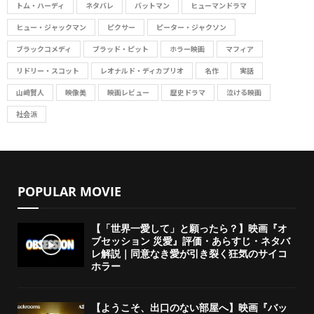
トム・ハーディ
ネタバレ
バットマン
ヒューマンドラマ
ヒュー・ジャックマン
ピクサー
ピーター・ジャクソン
ブラックコメディ
ブラッド・ピット
ホラー映画
マフィア
リドリー・スコット
レオナルド・ディカプリオ
名作
実話
山﨑賢人
映像美
映画レビュー
歴史ドラマ
泣ける映画
社会派
POPULAR MOVIE
【「世界一愛して」と願ったら？】映画『オ
ブセッション 災愛』評価・あらすじ・ネタバ
レ解説｜同意なき愛が引き裂く狂気のサイコ
ホラー
【ようこそ、出口のない部屋へ】映画『バッ