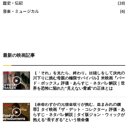
歴史・伝記
(28)
音楽・ミュージカル
(6)
最新の映画記事
【「それ」を見たら、終わり。目隠しをして決死の
川下りに挑む母親の極限サバイバル】米映画『バー
ド・ボックス』評価・あらすじ・ネタバレ解説｜世
界を恐怖に陥れた“見えない脅威”の正体とは
【余命わずかの元借金取りが挑む、血まみれの贖
罪】タイ映画『ザ・デット・コレクター』評価・あ
らすじ・ネタバレ解説｜タイ版ジョン・ウィックが
抱える“長すぎる”という致命傷