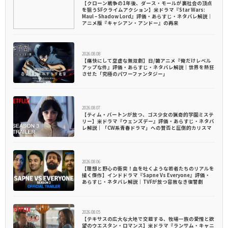
【クローン戦争の1年後、ダース・モールが裏社会の頂点
を狙うSFクライムアクション】米ドラマ『Star Wars:
Maul – Shadow Lord』評価・あらすじ・ネタバレ解説｜
アニメ版『キャシアン・アンドー』の再来
2026.08.08
【痛快にして空虚な無双劇】日/韓アニメ『俺だけレベル
アップな件』評価・あらすじ・ネタバレ解説｜世界を熱狂
させた「究極のパワーファンタジー」
2026.08.07
【ティム・バートンが放つ、ゴス少女の猟奇的学園ミステ
リー】米ドラマ『ウェンズデー』評価・あらすじ・ネタバ
レ解説｜「CW系青春ドラマ」への賛否と圧倒的カリスマ
2026.08.06
【理想と野心の衝突！血を吐くような若者たちのリアルを
描く傑作】インドドラマ『Sapne Vs Everyone』評価・
あらすじ・ネタバレ解説｜TVFが放つ容赦なき復讐劇
2026.08.05
【テキサスの広大な大地で交錯する、牧場一族の愛憎と欲
望のウエスタン・ロマンス】米ドラマ『ランサム・キャニ