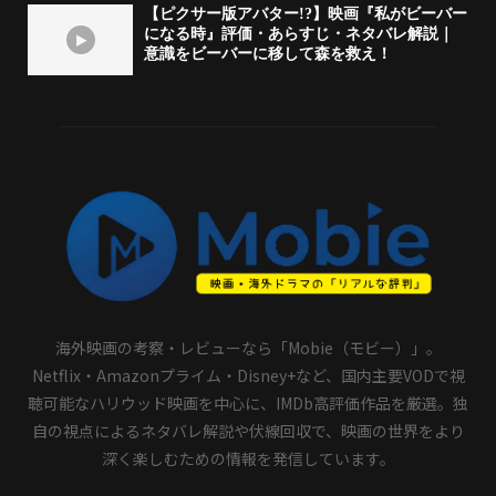
【ピクサー版アバター!?】映画『私がビーバー
になる時』評価・あらすじ・ネタバレ解説｜
意識をビーバーに移して森を救え！
海外映画の考察・レビューなら「Mobie（モビー）」。
Netflix・Amazonプライム・Disney+など、国内主要VODで視
聴可能なハリウッド映画を中心に、IMDb高評価作品を厳選。独
自の視点によるネタバレ解説や伏線回収で、映画の世界をより
深く楽しむための情報を発信しています。