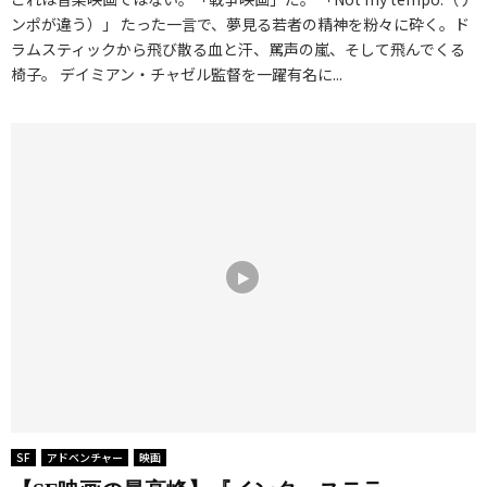
ンポが違う）」 たった一言で、夢見る若者の精神を粉々に砕く。ド
ラムスティックから飛び散る血と汗、罵声の嵐、そして飛んでくる
椅子。 デイミアン・チャゼル監督を一躍有名に...
SF
アドベンチャー
映画