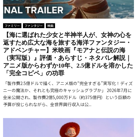
ファミリー
ファンタジー
映画
【海に選ばれた少女と半神半人が、女神の心を
返すため広大な海を旅する海洋ファンタジー・
アドベンチャー】米映画『モアナと伝説の海
（実写版）』評価・あらすじ・ネタバレ解説｜
アニメ版からわずか10年、2.5億ドルを溶かした
「完全コピペ」の功罪
「製作費2.5億ドルで描く、アニメ版の“完全すぎる”実写化！ディズ
ニーの魔法か、それとも究極のキャッシュグラブか」 2026年7月に
全米公開され、製作費2億5,000万ドル（約375億円）という巨額の
予算が投じられながら、全世界興行収入は公...