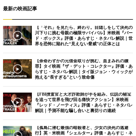
最新の映画記事
【「それ」を見たら、終わり。目隠しをして決死の
川下りに挑む母親の極限サバイバル】米映画『バー
ド・ボックス』評価・あらすじ・ネタバレ解説｜世
界を恐怖に陥れた“見えない脅威”の正体とは
【余命わずかの元借金取りが挑む、血まみれの贖
罪】タイ映画『ザ・デット・コレクター』評価・あ
らすじ・ネタバレ解説｜タイ版ジョン・ウィックが
抱える“長すぎる”という致命傷
【FBI捜査官と天才詐欺師が手を組み、伝説の秘宝
を追って世界を飛び回る痛快アクション】米映画
『レッド・ノーティス』評価・あらすじ・ネタバレ
解説｜予測不能な騙し合いと裏切りの連続
【孤島に潜む最強の暗殺者と、少女の決死の逃避
行】英・米映画『シェルター』評価・あらすじ・ネ