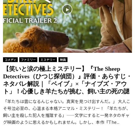
コメディ
ファミリー
ミステリー
映画
【笑いと涙の極上ミステリー】『The Sheep
Detectives（ひつじ探偵団）』評価・あらすじ・
ネタバレ解説｜「ベイブ」×「ナイブズ・アウ
ト」！心優しき羊たちが挑む、飼い主の死の謎
「羊たちは雲になるんじゃない。真実を見つけ出すんだ。」 大人こ
そ号泣必至の、心温まる本格アニマル・ミステリー！ 「羊たちが、
飼い主を殺した犯人を推理する」——文字にすると一発ネタのギャ
グ映画のように思えるかもしれません。しかし、本作『The...