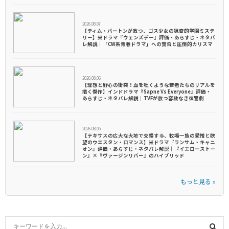
2026.08.07
【ティム・バートンが放つ、ゴス少女の猟奇的学園ミステ
リー】米ドラマ『ウェンズデー』評価・あらすじ・ネタバ
レ解説｜「CW系青春ドラマ」への賛否と圧倒的カリスマ
2026.08.06
【理想と野心の衝突！血を吐くような若者たちのリアルを
描く傑作】インドドラマ『Sapne Vs Everyone』評価・
あらすじ・ネタバレ解説｜TVFが放つ容赦なき復讐劇
2026.08.05
【テキサスの広大な大地で交錯する、牧場一族の愛憎と欲
望のウエスタン・ロマンス】米ドラマ『ランサム・キャニ
オン』評価・あらすじ・ネタバレ解説｜『イエローストー
ン』×『ヴァージンリバー』のハイブリッド
もっと見る »
S