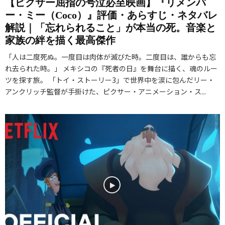
【ピクサー屈指の号泣必至映画】『リメンバ
ー・ミー（Coco）』評価・あらすじ・ネタバレ
解説｜「忘れられること」が本当の死。音楽と
家族の絆を描く最高傑作
「人は二度死ぬ。一度目は肉体が滅びた時。二度目は、誰からも忘
れ去られた時。」 メキシコの『死者の日』を舞台に描く、魂のルー
ツを探す旅。 「トイ・ストーリー3」で世界中を涙に包んだリー・
アンクリッチ監督が手掛けた、ピクサー・アニメーション・ス...