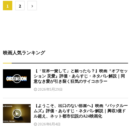
投
1
2
稿
の
ペ
ー
映画人気ランキング
ジ
送
【「世界一愛して」と願ったら？】映画『オブセッ
ション 災愛』評価・あらすじ・ネタバレ解説｜同
り
意なき愛が引き裂く狂気のサイコホラー
2026年5月29日
【ようこそ、出口のない部屋へ】映画『バックルー
ムズ』評価・あらすじ・ネタバレ解説｜興収3億ド
ル超え、ネット都市伝説のA24映画化
2026年6月4日