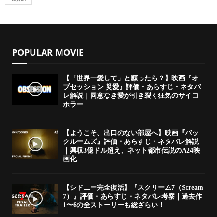
POPULAR MOVIE
【「世界一愛して」と願ったら？】映画『オ
ブセッション 災愛』評価・あらすじ・ネタバ
レ解説｜同意なき愛が引き裂く狂気のサイコ
ホラー
【ようこそ、出口のない部屋へ】映画『バッ
クルームズ』評価・あらすじ・ネタバレ解説
｜興収3億ドル超え、ネット都市伝説のA24映
画化
【シドニー完全復活】『スクリーム7（Scream
7）』評価・あらすじ・ネタバレ考察｜過去作
1〜6の全ストーリーも総ざらい！