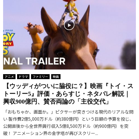
アニメ
ドラマ
ファミリー
映画
【ウッディがついに脇役に？】映画『トイ・ス
トーリー5』評価・あらすじ・ネタバレ解説｜
興収900億円、賛否両論の「主役交代」
「おもちゃか、画面か。」ピクサーが突きつける現代のリアルな問
い 製作費2億5,000万ドル（約380億円）という巨額の予算を投じ、
公開直後から全世界興行収入5億8,500万ドル（約900億円）を突
破！ アニメーション界の金字塔が再びスクリー...