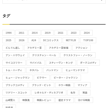
e
S
a
r
タグ
E
c
h
A
f
1994
2011
2014
2019
2021
2023
2024
R
o
2025
2026
A24
DCコミックス
NETFLIX
TOP100
r
C
どんでん返し
アカデミー賞
アカデミー賞候補
アクション
:
アン・ハサウェイ
クリスチャン・ベール
クリストファー・ノーラン
H
サイコスリラー
サバイバル
スティーヴン・キング
ダークコメディ
トム・ハーディ
ネタバレ
バットマン
ヒューマンドラマ
ヒュー・ジャックマン
ピクサー
ピーター・ジャクソン
ブラックコメディ
ブラッド・ピット
ホラー映画
マフィア
リドリー・スコット
レオナルド・ディカプリオ
名作
実話
山﨑賢人
映像美
映画レビュー
歴史ドラマ
泣ける映画
社会派