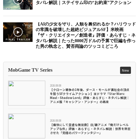
タバレ解説｜ステイサム印の“お約束”アクション
【AIの少女を守り、人類を裏切れるか？ハリウッド
の常識を破壊した超絶ビジュアルSF】米映画
『ザ・クリエイター／創造者』評価・あらすじ・ネ
タバレ解説｜たった8000万ドルの予算で巨編を作っ
た男の執念と、賛否両論のツッコミどころ
MobGame TV Series
New
2026.08.08
【クローン戦争の1年後、ダース・モールが裏社会の頂点
を狙うSFクライムアクション】米ドラマ『Star Wars:
Maul – Shadow Lord』評価・あらすじ・ネタバレ解説｜
アニメ版『キャシアン・アンドー』の再来
2026.08.08
【痛快にして空虚な無双劇】日/韓アニメ『俺だけレベル
アップな件』評価・あらすじ・ネタバレ解説｜世界を熱狂
させた「究極のパワーファンタジー」