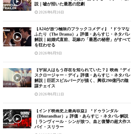
説｜嘘が招いた最悪の悲劇
2026年6月16日
【A24が放つ極限のブラックコメディ】『ドラマな
ふたり（The Drama）』評価・あらすじ・ネタバレ
解説｜結婚式直前、花嫁の「最悪の秘密」がすべて
を狂わせる
2026年6月9日
【宇宙人はもう存在を知られていた？】映画『ディ
スクロージャー・デイ』評価・あらすじ・ネタバレ
解説｜巨匠スピルバーグが描く、興収290億円の陰
謀チェイス
2026年6月11日
【インド映画史上最高収益】『ドゥランダル
（Dhurandhar）』評価・あらすじ・ネタバレ解説
｜ランヴィール・シンが放つ、血と復讐の超大作ス
パイ・スリラー