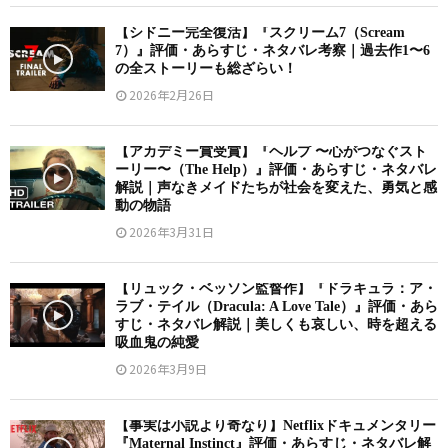
【シドニー完全復活】『スクリーム7（Scream
7）』評価・あらすじ・ネタバレ考察｜過去作1〜6
の全ストーリーも総ざらい！
2026年2月26日
【アカデミー賞受賞】『ヘルプ 〜心がつなぐスト
ーリー〜（The Help）』評価・あらすじ・ネタバレ
解説｜声なきメイドたちが社会を変えた、勇気と感
動の物語
2026年3月31日
【リュック・ベッソン監督作】『ドラキュラ：ア・
ラブ・テイル（Dracula: A Love Tale）』評価・あら
すじ・ネタバレ解説｜美しくも哀しい、時を超える
吸血鬼の純愛
2026年3月9日
【事実は小説より奇なり】Netflixドキュメンタリー
『Maternal Instinct』評価・あらすじ・ネタバレ解