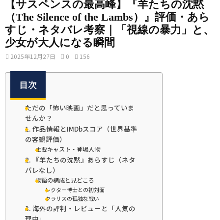
【サスペンスの最高峰】『羊たちの沈黙
（The Silence of the Lambs）』評価・あら
すじ・ネタバレ考察｜「視線の暴力」と、
少女が大人になる瞬間
2025年12月27日
0
156
目次
ただの「怖い映画」だと思っていま
せんか？
1. 作品情報とIMDbスコア（世界基準
の客観評価）
主要キャスト・登場人物
2. 『羊たちの沈黙』あらすじ（ネタ
バレなし）
物語の構成と見どころ
レクター博士との初対面
クラリスの孤独な戦い
3. 海外の評判・レビューと「人気の
理由」