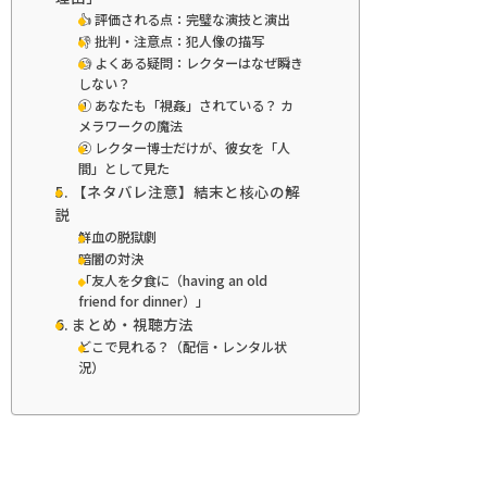
👍 評価される点：完璧な演技と演出
👎 批判・注意点：犯人像の描写
🧐 よくある疑問：レクターはなぜ瞬き
しない？
① あなたも「視姦」されている？ カ
メラワークの魔法
② レクター博士だけが、彼女を「人
間」として見た
5. 【ネタバレ注意】結末と核心の解
説
鮮血の脱獄劇
暗闇の対決
「友人を夕食に（having an old
friend for dinner）」
6. まとめ・視聴方法
どこで見れる？（配信・レンタル状
況）