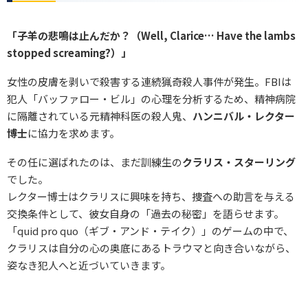
「子羊の悲鳴は止んだか？（Well, Clarice… Have the lambs
stopped screaming?）」
女性の皮膚を剥いで殺害する連続猟奇殺人事件が発生。FBIは
犯人「バッファロー・ビル」の心理を分析するため、精神病院
に隔離されている元精神科医の殺人鬼、
ハンニバル・レクター
博士
に協力を求めます。
その任に選ばれたのは、まだ訓練生の
クラリス・スターリング
でした。
レクター博士はクラリスに興味を持ち、捜査への助言を与える
交換条件として、彼女自身の「過去の秘密」を語らせます。
「quid pro quo（ギブ・アンド・テイク）」のゲームの中で、
クラリスは自分の心の奥底にあるトラウマと向き合いながら、
姿なき犯人へと近づいていきます。