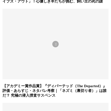
イブズ・アウト」！心優しき羊たちが挑む、飼い主の死の謎
【アカデミー賞作品賞】『ディパーテッド（The Departed）』
評価・あらすじ・ネタバレ考察｜「ネズミ（裏切り者）」は誰
だ？ 究極の潜入捜査サスペンス