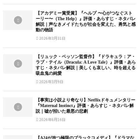
【アカデミー賞受賞】『ヘルプ 〜心がつなぐスト
ーリー〜（The Help）』評価・あらすじ・ネタバレ
解説｜声なきメイドたちが社会を変えた、勇気と感
動の物語
2026年3月31日
【リュック・ベッソン監督作】『ドラキュラ：ア・
ラブ・テイル（Dracula: A Love Tale）』評価・あら
すじ・ネタバレ解説｜美しくも哀しい、時を超える
吸血鬼の純愛
2026年3月9日
【事実は小説より奇なり】Netflixドキュメンタリー
『Maternal Instinct』評価・あらすじ・ネタバレ解
説｜嘘が招いた最悪の悲劇
2026年6月16日
【A24が放つ極限のブラックコメディ】『ドラマな