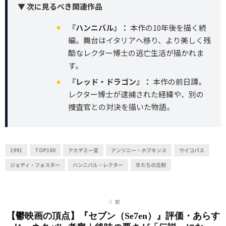
▼ 次に見るべき関連作品
『ハンニバル』：
本作の10年後を描く続
編。舞台はイタリアへ移り、より美しく残
酷なレクター博士の逃亡生活が描かれま
す。
『レッド・ドラゴン』：
本作の前日譚。
レクター博士が逮捕された経緯や、別の
捜査官との対決を描いた物語。
1991
TOP100
アカデミー賞
アンソニー・ホプキンス
サイコパス
ジョディ・フォスター
ハンニバル・レクター
羊たちの沈黙
前
【鬱映画の頂点】『セブン（Se7en）』評価・あらす