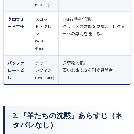
Hopkins)
クロフォ
スコッ
FBI行動科学課。
ード主任
ト・グレ
クラリスの才能を見抜き、レクタ
ン
ーへの尋問を任せる。
(Scott
Glenn)
バッファ
テッド・
連続殺人犯。
ロー・ビ
レヴィン
若い女性の皮を剥ぐ異常者。
ル
(Ted Levine)
2. 『羊たちの沈黙』あらすじ（ネ
タバレなし）