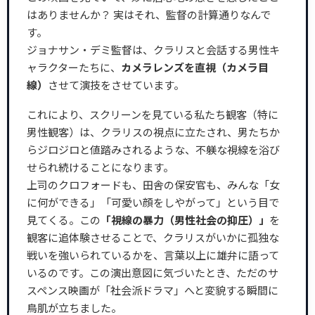
はありませんか？ 実はそれ、監督の計算通りなんで
す。
ジョナサン・デミ監督は、クラリスと会話する男性キ
ャラクターたちに、
カメラレンズを直視（カメラ目
線）
させて演技をさせています。
これにより、スクリーンを見ている私たち観客（特に
男性観客）は、クラリスの視点に立たされ、男たちか
らジロジロと値踏みされるような、不躾な視線を浴び
せられ続けることになります。
上司のクロフォードも、田舎の保安官も、みんな「女
に何ができる」「可愛い顔をしやがって」という目で
見てくる。この
「視線の暴力（男性社会の抑圧）」
を
観客に追体験させることで、クラリスがいかに孤独な
戦いを強いられているかを、言葉以上に雄弁に語って
いるのです。この演出意図に気づいたとき、ただのサ
スペンス映画が「社会派ドラマ」へと変貌する瞬間に
鳥肌が立ちました。