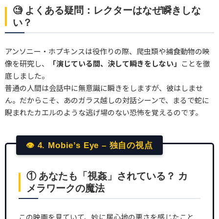
🧐 よくある疑問：レクターはなぜ瞬きしな
い？
アンソニー・ホプキンスは役作りの際、爬虫類や捕食動物の映
像を研究し、
「演じている間、決して瞬きをしない」
ことを徹
底しました。
普通の人間は会話中に無意識に瞬きをしますが、彼はしませ
ん。だからこそ、あのガラス越しの対話シーンで、まるで蛇に
睨まれたカエルのような逃げ場のない恐怖を覚えるのです。
👁 4. Mobie’s Eye – 独自の視点
① あなたも「視姦」されている？ カ
メラワークの魔法
この映画を見ていて、妙に居心地の悪さを感じたこと