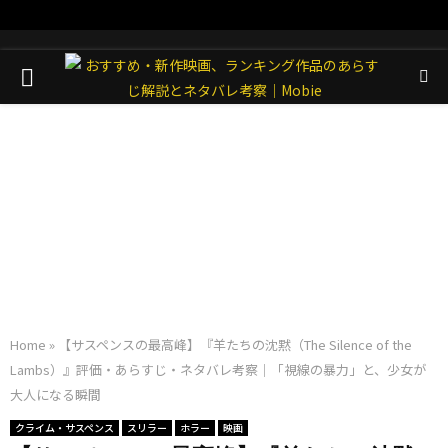
PRIMARY
MENU
Home
»
【サスペンスの最高峰】『羊たちの沈黙（The Silence of the
Lambs）』評価・あらすじ・ネタバレ考察｜「視線の暴力」と、少女が
大人になる瞬間
クライム・サスペンス
スリラー
ホラー
映画