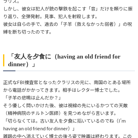
ラリス。
しかし、彼女は犯人が銃の撃鉄を起こす「音」だけを頼りに振
り返り、全弾発射。見事、犯人を射殺します。
彼女は自らの手で、過去の「子羊（救えなかった弱者）」の呪
縛を断ち切ったのです。
「友人を夕食に（having an old friend for
dinner）」
正式なFBI捜査官となったクラリスの元に、南国のとある場所
から電話がかかってきます。相手はレクター博士でした。
「子羊の悲鳴は止んだか？」
そう優しく問いかけた後、彼は視線の先にいるかつての天敵
（精神病院のチルトン医師）を見つめながら言います。
「切らなくては。古い友人を夕食に招いているのでね（I’m
having an old friend for dinner）」
雑踏の中へ消えていく博士の後ろ姿で映画は終わります。この