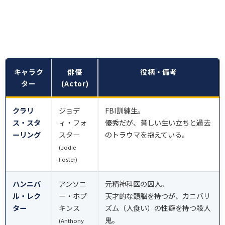
キャラク
俳優
役柄・備考
ター
(Actor)
クラリ
ジョデ
FBI訓練生。
ス・スタ
ィ・フォ
優秀だが、貧しい生い立ちと過去
ーリング
スター
のトラウマを抱えている。
(Jodie
Foster)
ハンニバ
アンソニ
元精神科医の囚人。
ル・レク
ー・ホプ
天才的な頭脳を持つが、カニバリ
ター
キンス
ズム（人食い）の性癖を持つ殺人
鬼。
(Anthony